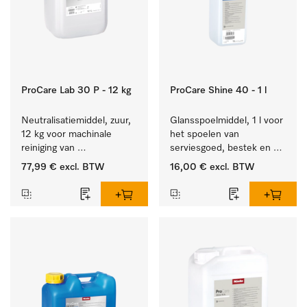
ProCare Lab 30 P - 12 kg
ProCare Shine 40 - 1 l
Neutralisatiemiddel, zuur, 
Glansspoelmiddel, 1 l voor 
12 kg voor machinale 
het spoelen van 
reiniging van 
serviesgoed, bestek en 
laboratoriumglaswerk en -
ideaal voor glazen.
77,99 €
excl. BTW
16,00 €
excl. BTW
gerei.