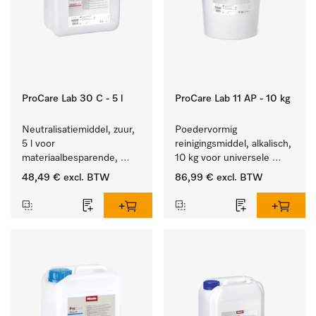
ProCare Lab 30 C - 5 l
ProCare Lab 11 AP - 10 kg
Neutralisatiemiddel, zuur, 
Poedervormig 
5 l voor 
reinigingsmiddel, alkalisch, 
materiaalbesparende, 
10 kg voor universele 
machinale reiniging van 
machinale reiniging van 
48,49 €
excl. BTW
86,99 €
excl. BTW
laboratoriumglasw. en -
laboratoriumglaswerk en -
gerei.
gerei.