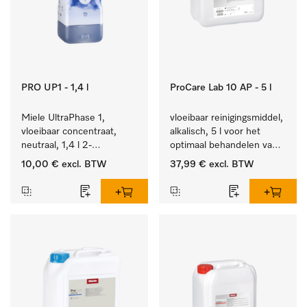
PRO UP1 - 1,4 l
ProCare Lab 10 AP - 5 l
Miele UltraPhase 1, 
vloeibaar reinigingsmiddel, 
vloeibaar concentraat, 
alkalisch, 5 l voor het 
neutraal, 1,4 l 2-
optimaal behandelen van 
componentenwasmiddel 
laboratoriumhulpstukken.
10,00 €
excl. BTW
37,99 €
excl. BTW
voor bont, wit en fijn 
wasgoed.