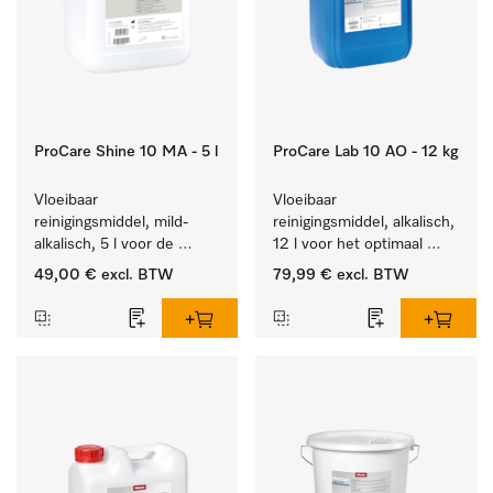
ProCare Shine 10 MA - 5 l
ProCare Lab 10 AO - 12 kg
Vloeibaar 
Vloeibaar 
reinigingsmiddel, mild-
reinigingsmiddel, alkalisch, 
alkalisch, 5 l voor de 
12 l voor het optimaal 
reiniging van lichte 
behandelen van 
49,00 €
excl. BTW
79,99 €
excl. BTW
vervuiling op serviesgoed, 
laboratoriumhulpstukken.
bestek en glazen.