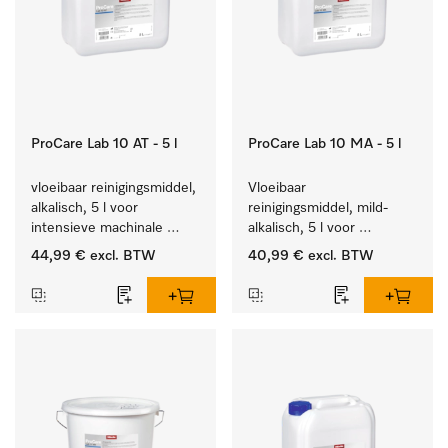
ProCare Lab 10 AT - 5 l
ProCare Lab 10 MA - 5 l
vloeibaar reinigingsmiddel, 
Vloeibaar 
alkalisch, 5 l voor 
reinigingsmiddel, mild-
intensieve machinale 
alkalisch, 5 l voor 
reiniging van 
materiaalbesparende, 
44,99 €
excl. BTW
40,99 €
excl. BTW
laboratoriumglaswerk en -
machinale reiniging van 
gerei.
laboratoriumglasw. en -
gerei.