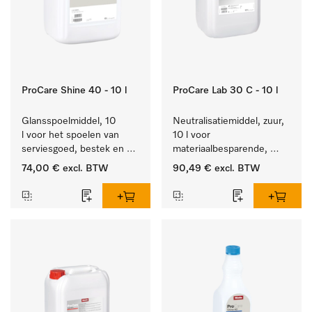
ProCare Shine 40 - 10 l
ProCare Lab 30 C - 10 l
Glansspoelmiddel, 10 
Neutralisatiemiddel, zuur, 
l voor het spoelen van 
10 l voor 
serviesgoed, bestek en 
materiaalbesparende, 
ideaal voor glazen.
machinale reiniging van 
74,00 €
excl. BTW
90,49 €
excl. BTW
laboratoriumglasw. en -
gerei.