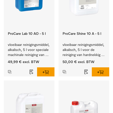
ProCare Lab 10 AO - 5 l
ProCare Shine 10 A - 5 l
vloeibaar reinigingsmiddel, 
vloeibaar reinigingsmiddel, 
alkalisch, 5 l voor speciale 
alkalisch, 5 l voor de 
machinale reiniging van 
reiniging van hardnekkig 
laboratoriumglaswerk en -
vuil op serviesgoed, 
49,99 €
excl. BTW
50,00 €
excl. BTW
gerei.
bestek en glazen.