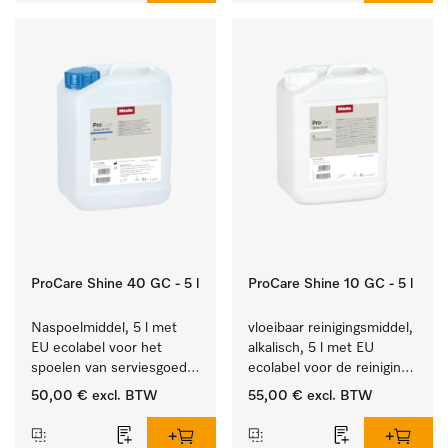
ProCare Shine 40 GC - 5 l
ProCare Shine 10 GC - 5 l
Naspoelmiddel, 5 l met 
vloeibaar reinigingsmiddel, 
EU ecolabel voor het 
alkalisch, 5 l met EU 
spoelen van serviesgoed, 
ecolabel voor de reiniging 
bestek en glazen.
van alledaags vuil op 
50,00 €
excl. BTW
55,00 €
excl. BTW
serviesgoed, bestek en 
glazen.