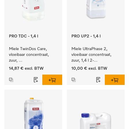
PRO TDC - 1,4 l
PRO UP2 - 1,4 l
Miele TwinDos Care, 
Miele UltraPhase 2, 
vloeibaar concentraat, 
vloeibaar concentraat, 
zuur, 
zuur, 1,4 l 2-
1,4 l Reinigingsmiddel 
componentenwasmiddel 
14,87 €
excl. BTW
10,00 €
excl. BTW
voor het TwinDos-
voor bont, wit en fijn 
doseersysteem.
wasgoed.