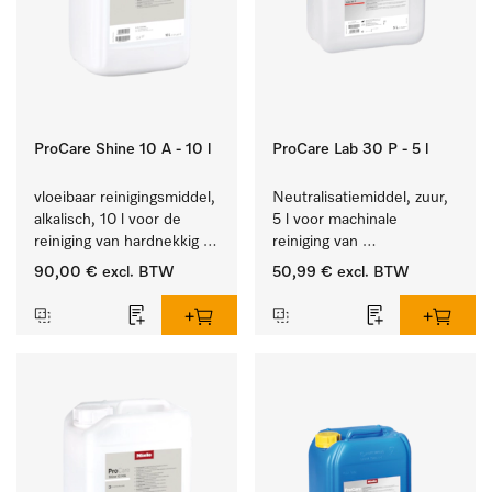
ProCare Shine 10 A - 10 l
ProCare Lab 30 P - 5 l
vloeibaar reinigingsmiddel, 
Neutralisatiemiddel, zuur, 
alkalisch, 10 l voor de 
5 l voor machinale 
reiniging van hardnekkig 
reiniging van 
vuil op serviesgoed, 
laboratoriumglaswerk en -
90,00 €
excl. BTW
50,99 €
excl. BTW
bestek en glazen.
gerei.