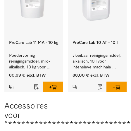
ProCare Lab 11 MA - 10 kg
ProCare Lab 10 AT - 10 l
Poedervormig 
vloeibaar reinigingsmiddel, 
reinigingsmiddel, mild-
alkalisch, 10 l voor 
alkalisch, 10 kg voor 
intensieve machinale 
materiaalbesparende, 
reiniging van 
80,99 €
excl. BTW
88,00 €
excl. BTW
machinale reiniging van 
laboratoriumglaswerk en -
laboratoriumglasw. en -
gerei.
gerei.
Accessoires
voor
“***************************