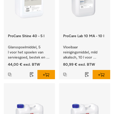
ProCare Shine 40 - 5 l
ProCare Lab 10 MA - 10 l
Glansspoelmiddel, 5 
Vloeibaar 
l voor het spoelen van 
reinigingsmiddel, mild 
serviesgoed, bestek en 
alkalisch, 10 l voor 
ideaal voor glazen.
materiaalbesparende, 
44,00 €
excl. BTW
80,99 €
excl. BTW
machinale reiniging van 
laboratoriumglasw. en -
gerei.