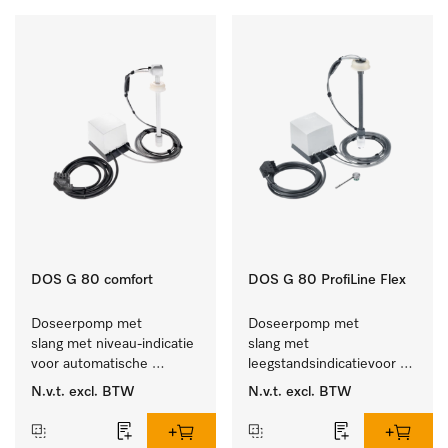
DOS G 80 comfort
DOS G 80 ProfiLine Flex
Doseerpomp met 
Doseerpomp met 
slang met niveau-indicatie 
slang met 
voor automatische 
leegstandsindicatievoor 
dosering van vloeibare 
de autom. dosering van 
N.v.t.
excl. BTW
N.v.t.
excl. BTW
reinigingsmiddelen
vloeibaar reinigingsmiddel.