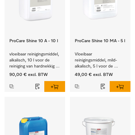
ProCare Shine 10 A - 10 l
ProCare Shine 10 MA - 5 l
vloeibaar reinigingsmiddel, 
Vloeibaar 
alkalisch, 10 l voor de 
reinigingsmiddel, mild-
reiniging van hardnekkig 
alkalisch, 5 l voor de 
vuil op serviesgoed, 
reiniging van lichte 
90,00 €
excl. BTW
49,00 €
excl. BTW
bestek en glazen.
vervuiling op serviesgoed, 
bestek en glazen.