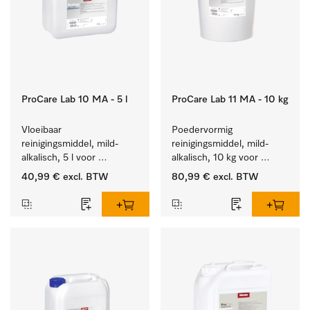
ProCare Lab 10 MA - 5 l
ProCare Lab 11 MA - 10 kg
Vloeibaar 
Poedervormig 
reinigingsmiddel, mild-
reinigingsmiddel, mild-
alkalisch, 5 l voor 
alkalisch, 10 kg voor 
materiaalbesparende, 
materiaalbesparende, 
40,99 €
excl. BTW
80,99 €
excl. BTW
machinale reiniging van 
machinale reiniging van 
laboratoriumglasw. en -
laboratoriumglasw. en -
gerei.
gerei.