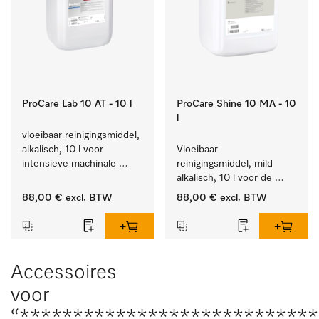
ProCare Lab 10 AT - 10 l
ProCare Shine 10 MA - 10
l
vloeibaar reinigingsmiddel, 
alkalisch, 10 l voor 
Vloeibaar 
intensieve machinale 
reinigingsmiddel, mild 
reiniging van 
alkalisch, 10 l voor de 
laboratoriumglaswerk en -
reiniging van lichte 
88,00 €
excl. BTW
88,00 €
excl. BTW
gerei.
vervuiling op serviesgoed, 
bestek en glazen.
Accessoires
voor
“***************************