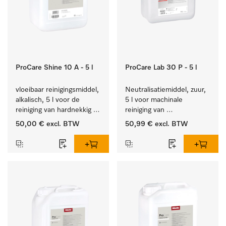
ProCare Shine 10 A - 5 l
ProCare Lab 30 P - 5 l
vloeibaar reinigingsmiddel, 
Neutralisatiemiddel, zuur, 
alkalisch, 5 l voor de 
5 l voor machinale 
reiniging van hardnekkig 
reiniging van 
vuil op serviesgoed, 
laboratoriumglaswerk en -
50,00 €
excl. BTW
50,99 €
excl. BTW
bestek en glazen.
gerei.