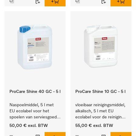
ProCare Shine 40 GC - 5 l
ProCare Shine 10 GC - 5 l
Naspoelmiddel, 5 l met 
vloeibaar reinigingsmiddel, 
EU ecolabel voor het 
alkalisch, 5 l met EU 
spoelen van serviesgoed, 
ecolabel voor de reiniging 
bestek en glazen.
van alledaags vuil op 
50,00 €
excl. BTW
55,00 €
excl. BTW
serviesgoed, bestek en 
glazen.