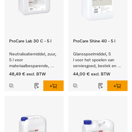
ProCare Lab 30 C - 5 l
ProCare Shine 40 - 5 l
Neutralisatiemiddel, zuur, 
Glansspoelmiddel, 5 
5 l voor 
l voor het spoelen van 
materiaalbesparende, 
serviesgoed, bestek en 
machinale reiniging van 
ideaal voor glazen.
48,49 €
excl. BTW
44,00 €
excl. BTW
laboratoriumglasw. en -
gerei.