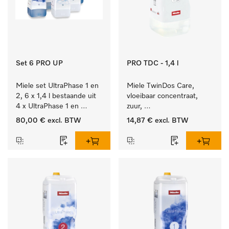
Set 6 PRO UP
PRO TDC - 1,4 l
Miele set UltraPhase 1 en 
Miele TwinDos Care, 
2, 6 x 1,4 l bestaande uit 
vloeibaar concentraat, 
4 x UltraPhase 1 en 
zuur, 
2 x UltraPhase 2.
1,4 l Reinigingsmiddel 
80,00 €
excl. BTW
14,87 €
excl. BTW
voor het TwinDos-
doseersysteem.