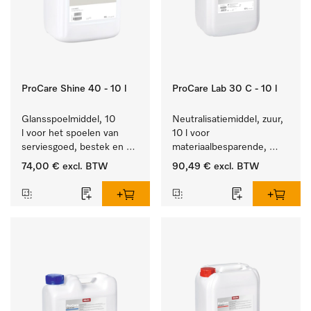
ProCare Shine 40 - 10 l
ProCare Lab 30 C - 10 l
Glansspoelmiddel, 10 
Neutralisatiemiddel, zuur, 
l voor het spoelen van 
10 l voor 
serviesgoed, bestek en 
materiaalbesparende, 
ideaal voor glazen.
machinale reiniging van 
74,00 €
excl. BTW
90,49 €
excl. BTW
laboratoriumglasw. en -
gerei.