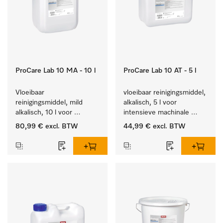
ProCare Lab 10 MA - 10 l
ProCare Lab 10 AT - 5 l
Vloeibaar 
vloeibaar reinigingsmiddel, 
reinigingsmiddel, mild 
alkalisch, 5 l voor 
alkalisch, 10 l voor 
intensieve machinale 
materiaalbesparende, 
reiniging van 
80,99 €
excl. BTW
44,99 €
excl. BTW
machinale reiniging van 
laboratoriumglaswerk en -
laboratoriumglasw. en -
gerei.
gerei.