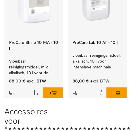
ProCare Shine 10 MA - 10
ProCare Lab 10 AT - 10 l
l
vloeibaar reinigingsmiddel, 
Vloeibaar 
alkalisch, 10 l voor 
reinigingsmiddel, mild 
intensieve machinale 
alkalisch, 10 l voor de 
reiniging van 
reiniging van lichte 
laboratoriumglaswerk en -
88,00 €
excl. BTW
88,00 €
excl. BTW
vervuiling op serviesgoed, 
gerei.
bestek en glazen.
Accessoires
voor
“***************************