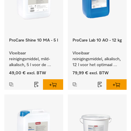
ProCare Shine 10 MA - 5 l
ProCare Lab 10 AO - 12 kg
Vloeibaar 
Vloeibaar 
reinigingsmiddel, mild-
reinigingsmiddel, alkalisch, 
alkalisch, 5 l voor de 
12 l voor het optimaal 
reiniging van lichte 
behandelen van 
49,00 €
excl. BTW
79,99 €
excl. BTW
vervuiling op serviesgoed, 
laboratoriumhulpstukken.
bestek en glazen.