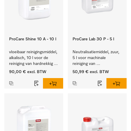
ProCare Shine 10 A - 10 l
ProCare Lab 30 P - 5 l
vloeibaar reinigingsmiddel, 
Neutralisatiemiddel, zuur, 
alkalisch, 10 l voor de 
5 l voor machinale 
reiniging van hardnekkig 
reiniging van 
vuil op serviesgoed, 
laboratoriumglaswerk en -
90,00 €
excl. BTW
50,99 €
excl. BTW
bestek en glazen.
gerei.