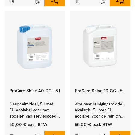
ProCare Shine 40 GC - 5 l
ProCare Shine 10 GC - 5 l
Naspoelmiddel, 5 l met 
vloeibaar reinigingsmiddel, 
EU ecolabel voor het 
alkalisch, 5 l met EU 
spoelen van serviesgoed, 
ecolabel voor de reiniging 
bestek en glazen.
van alledaags vuil op 
50,00 €
excl. BTW
55,00 €
excl. BTW
serviesgoed, bestek en 
glazen.