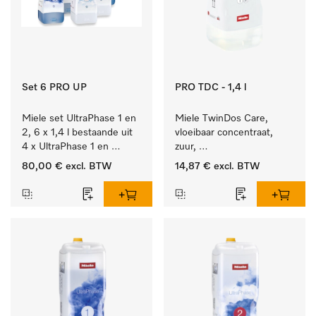
Set 6 PRO UP
PRO TDC - 1,4 l
Miele set UltraPhase 1 en 
Miele TwinDos Care, 
2, 6 x 1,4 l bestaande uit 
vloeibaar concentraat, 
4 x UltraPhase 1 en 
zuur, 
2 x UltraPhase 2.
1,4 l Reinigingsmiddel 
80,00 €
excl. BTW
14,87 €
excl. BTW
voor het TwinDos-
doseersysteem.