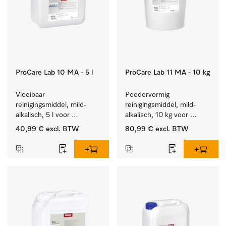
ProCare Lab 10 MA - 5 l
ProCare Lab 11 MA - 10 kg
Vloeibaar 
Poedervormig 
reinigingsmiddel, mild-
reinigingsmiddel, mild-
alkalisch, 5 l voor 
alkalisch, 10 kg voor 
materiaalbesparende, 
materiaalbesparende, 
40,99 €
excl. BTW
80,99 €
excl. BTW
machinale reiniging van 
machinale reiniging van 
laboratoriumglasw. en -
laboratoriumglasw. en -
gerei.
gerei.