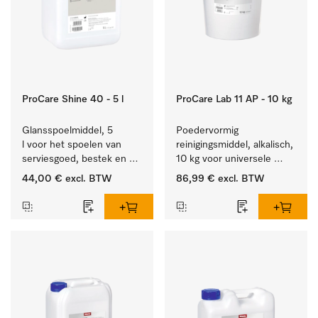
ProCare Shine 40 - 5 l
ProCare Lab 11 AP - 10 kg
Glansspoelmiddel, 5 
Poedervormig 
l voor het spoelen van 
reinigingsmiddel, alkalisch, 
serviesgoed, bestek en 
10 kg voor universele 
ideaal voor glazen.
machinale reiniging van 
44,00 €
excl. BTW
86,99 €
excl. BTW
laboratoriumglaswerk en -
gerei.