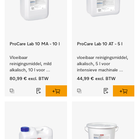
ProCare Lab 10 MA - 10 l
ProCare Lab 10 AT - 5 l
Vloeibaar 
vloeibaar reinigingsmiddel, 
reinigingsmiddel, mild 
alkalisch, 5 l voor 
alkalisch, 10 l voor 
intensieve machinale 
materiaalbesparende, 
reiniging van 
80,99 €
excl. BTW
44,99 €
excl. BTW
machinale reiniging van 
laboratoriumglaswerk en -
laboratoriumglasw. en -
gerei.
gerei.