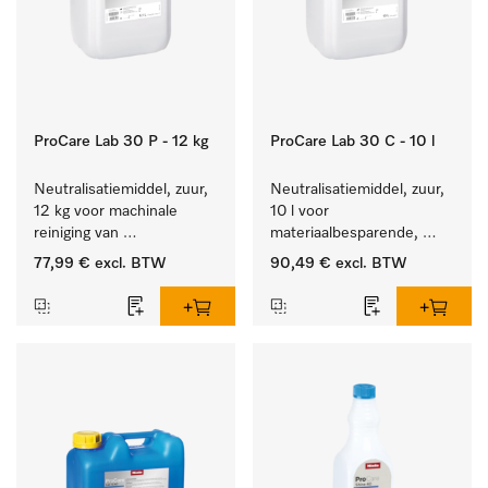
ProCare Lab 30 P - 12 kg
ProCare Lab 30 C - 10 l
Neutralisatiemiddel, zuur, 
Neutralisatiemiddel, zuur, 
12 kg voor machinale 
10 l voor 
reiniging van 
materiaalbesparende, 
laboratoriumglaswerk en -
machinale reiniging van 
77,99 €
excl. BTW
90,49 €
excl. BTW
gerei.
laboratoriumglasw. en -
gerei.