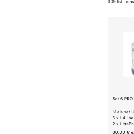
309 list items
Set 6 PRO
Miele set U
6 x 1,4 l b
2 x UltraPh
80,00 €
e