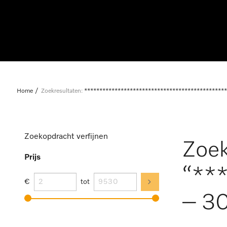
Home
Zoekresultaten:
***********************************************
Zoekopdracht verfijnen
Zoek
Prijs
“**
€
tot
– 30