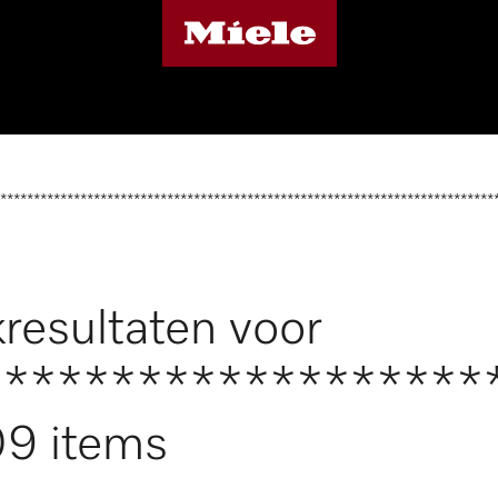
**************************************************************************
resultaten voor
*******************
9 items