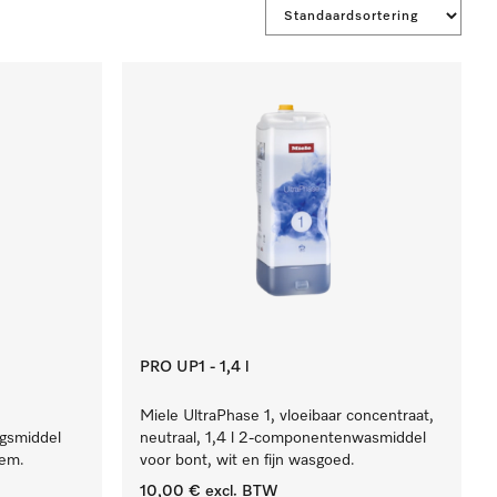
PRO UP1 - 1,4 l
Miele UltraPhase 1, vloeibaar concentraat,
ngsmiddel
neutraal, 1,4 l 2-componentenwasmiddel
eem.
voor bont, wit en fijn wasgoed.
10,00 €
excl. BTW