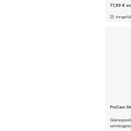
77,99 €
ex
Vergelij
ProCare Shi
Glansspoelm
serviesgoed