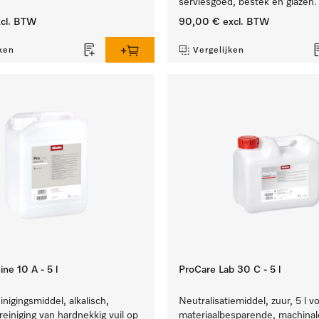
serviesgoed, bestek en glazen.
cl. BTW
90,00 €
excl. BTW
ken
Vergelijken
ne 10 A - 5 l
ProCare Lab 30 C - 5 l
inigingsmiddel, alkalisch,
Neutralisatiemiddel, zuur, 5 l v
 reiniging van hardnekkig vuil op
materiaalbesparende, machinale