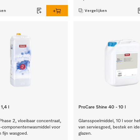
ken
Vergelijken
1,4 l
ProCare Shine 40 - 10 l
Phase 2, vloeibaar concentraat,
Glansspoelmiddel, 10 l voor he
l 2-componentenwasmiddel voor
van serviesgoed, bestek en ide
n fijn wasgoed.
glazen.