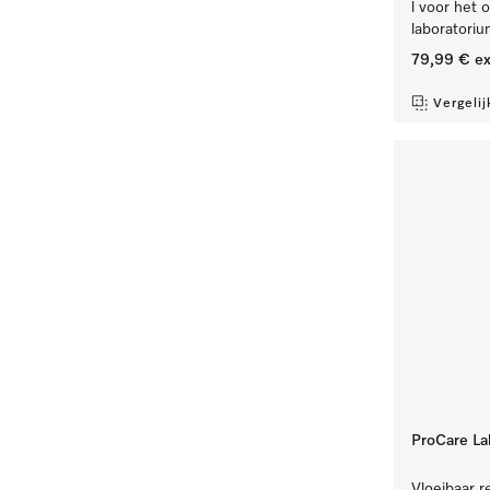
l voor het 
laboratori
79,99 €
ex
Vergelij
ProCare La
Vloeibaar re