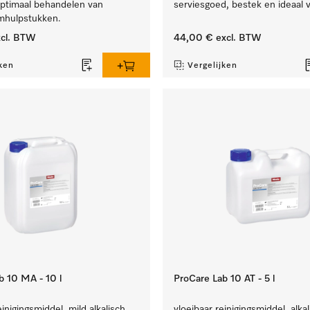
optimaal behandelen van
serviesgoed, bestek en ideaal v
umhulpstukken.
cl. BTW
44,00 €
excl. BTW
ken
Vergelijken
b 10 MA - 10 l
ProCare Lab 10 AT - 5 l
inigingsmiddel, mild alkalisch,
vloeibaar reinigingsmiddel, alkal