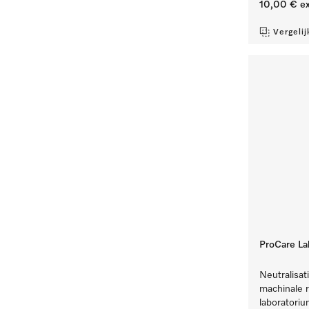
10,00 €
ex
Vergelij
ProCare La
Neutralisat
machinale r
laboratoriu