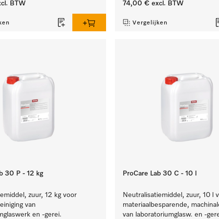
cl. BTW
74,00 €
excl. BTW
ken
Vergelijken
b 30 P - 12 kg
ProCare Lab 30 C - 10 l
iemiddel, zuur, 12 kg voor
Neutralisatiemiddel, zuur, 10 l 
einiging van
materiaalbesparende, machinale
mglaswerk en -gerei.
van laboratoriumglasw. en -gere