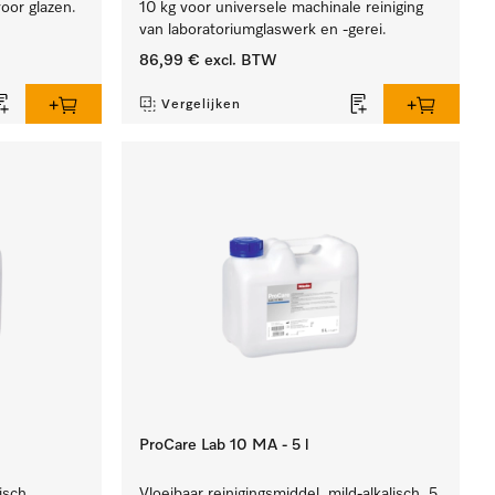
oor glazen.
10 kg voor universele machinale reiniging
van laboratoriumglaswerk en -gerei.
86,99 €
excl. BTW
Vergelijken
ProCare Lab 10 MA - 5 l
isch,
Vloeibaar reinigingsmiddel, mild-alkalisch, 5