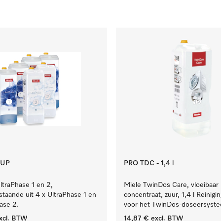
 UP
PRO TDC - 1,4 l
ltraPhase 1 en 2,
Miele TwinDos Care, vloeibaar
estaande uit 4 x UltraPhase 1 en
concentraat, zuur, 1,4 l Reinigi
ase 2.
voor het TwinDos-doseersyst
xcl. BTW
14,87 €
excl. BTW