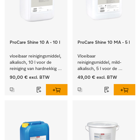
ProCare Shine 10 A - 10 l
ProCare Shine 10 MA - 5 l
vloeibaar reinigingsmiddel, 
Vloeibaar 
alkalisch, 10 l voor de 
reinigingsmiddel, mild-
reiniging van hardnekkig 
alkalisch, 5 l voor de 
vuil op serviesgoed, 
reiniging van lichte 
90,00 €
excl. BTW
49,00 €
excl. BTW
bestek en glazen.
vervuiling op serviesgoed, 
bestek en glazen.