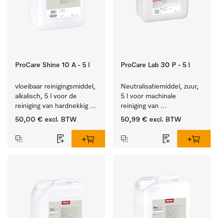
ProCare Shine 10 A - 5 l
ProCare Lab 30 P - 5 l
vloeibaar reinigingsmiddel, 
Neutralisatiemiddel, zuur, 
alkalisch, 5 l voor de 
5 l voor machinale 
reiniging van hardnekkig 
reiniging van 
vuil op serviesgoed, 
laboratoriumglaswerk en -
50,00 €
excl. BTW
50,99 €
excl. BTW
bestek en glazen.
gerei.