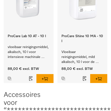
ProCare Lab 10 AT - 10 l
ProCare Shine 10 MA - 10
l
vloeibaar reinigingsmiddel, 
alkalisch, 10 l voor 
Vloeibaar 
intensieve machinale 
reinigingsmiddel, mild 
reiniging van 
alkalisch, 10 l voor de 
laboratoriumglaswerk en -
reiniging van lichte 
88,00 €
excl. BTW
88,00 €
excl. BTW
gerei.
vervuiling op serviesgoed, 
bestek en glazen.
Accessoires
voor
“***************************