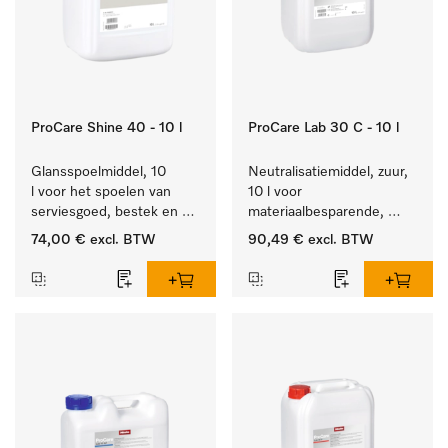
ProCare Shine 40 - 10 l
ProCare Lab 30 C - 10 l
Glansspoelmiddel, 10 
Neutralisatiemiddel, zuur, 
l voor het spoelen van 
10 l voor 
serviesgoed, bestek en 
materiaalbesparende, 
ideaal voor glazen.
machinale reiniging van 
74,00 €
excl. BTW
90,49 €
excl. BTW
laboratoriumglasw. en -
gerei.