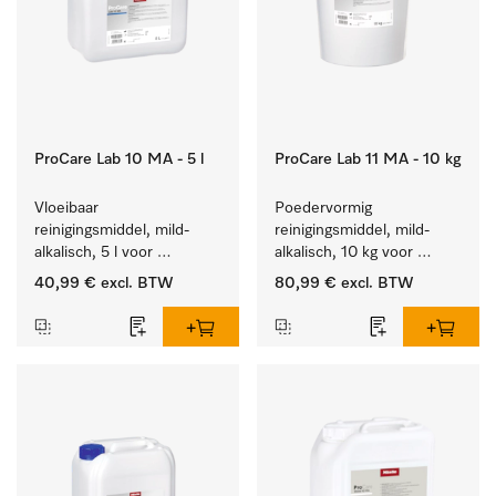
ProCare Lab 10 MA - 5 l
ProCare Lab 11 MA - 10 kg
Vloeibaar 
Poedervormig 
reinigingsmiddel, mild-
reinigingsmiddel, mild-
alkalisch, 5 l voor 
alkalisch, 10 kg voor 
materiaalbesparende, 
materiaalbesparende, 
40,99 €
excl. BTW
80,99 €
excl. BTW
machinale reiniging van 
machinale reiniging van 
laboratoriumglasw. en -
laboratoriumglasw. en -
gerei.
gerei.