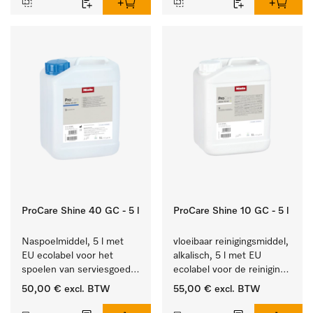
ProCare Shine 40 GC - 5 l
ProCare Shine 10 GC - 5 l
Naspoelmiddel, 5 l met 
vloeibaar reinigingsmiddel, 
EU ecolabel voor het 
alkalisch, 5 l met EU 
spoelen van serviesgoed, 
ecolabel voor de reiniging 
bestek en glazen.
van alledaags vuil op 
50,00 €
excl. BTW
55,00 €
excl. BTW
serviesgoed, bestek en 
glazen.