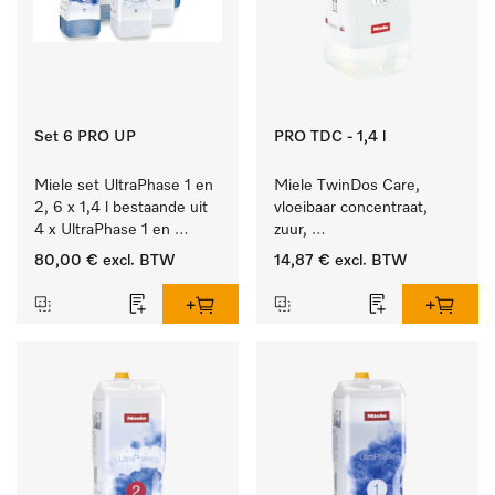
Set 6 PRO UP
PRO TDC - 1,4 l
Miele set UltraPhase 1 en 
Miele TwinDos Care, 
2, 6 x 1,4 l bestaande uit 
vloeibaar concentraat, 
4 x UltraPhase 1 en 
zuur, 
2 x UltraPhase 2.
1,4 l Reinigingsmiddel 
80,00 €
excl. BTW
14,87 €
excl. BTW
voor het TwinDos-
doseersysteem.