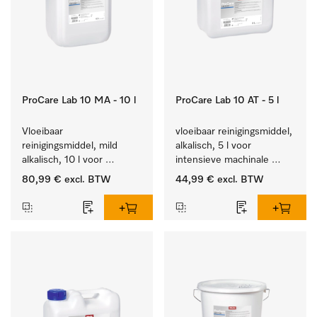
ProCare Lab 10 MA - 10 l
ProCare Lab 10 AT - 5 l
Vloeibaar 
vloeibaar reinigingsmiddel, 
reinigingsmiddel, mild 
alkalisch, 5 l voor 
alkalisch, 10 l voor 
intensieve machinale 
materiaalbesparende, 
reiniging van 
80,99 €
excl. BTW
44,99 €
excl. BTW
machinale reiniging van 
laboratoriumglaswerk en -
laboratoriumglasw. en -
gerei.
gerei.