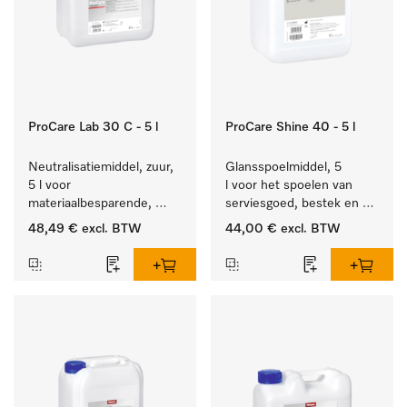
ProCare Lab 30 C - 5 l
ProCare Shine 40 - 5 l
Neutralisatiemiddel, zuur, 
Glansspoelmiddel, 5 
5 l voor 
l voor het spoelen van 
materiaalbesparende, 
serviesgoed, bestek en 
machinale reiniging van 
ideaal voor glazen.
48,49 €
excl. BTW
44,00 €
excl. BTW
laboratoriumglasw. en -
gerei.