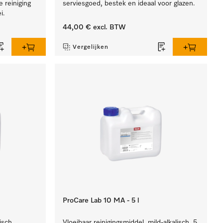
 reiniging
serviesgoed, bestek en ideaal voor glazen.
i.
44,00 €
excl. BTW
Vergelijken
ProCare Lab 10 MA - 5 l
isch,
Vloeibaar reinigingsmiddel, mild-alkalisch, 5