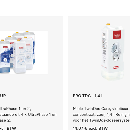
 UP
PRO TDC - 1,4 l
ltraPhase 1 en 2,
Miele TwinDos Care, vloeibaar
estaande uit 4 x UltraPhase 1 en
concentraat, zuur, 1,4 l Reinigi
ase 2.
voor het TwinDos-doseersyst
xcl. BTW
14,87 €
excl. BTW