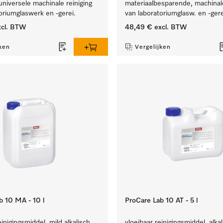
universele machinale reiniging
materiaalbesparende, machinale
oriumglaswerk en -gerei.
van laboratoriumglasw. en -gere
cl. BTW
48,49 €
excl. BTW
ken
Vergelijken
b 10 MA - 10 l
ProCare Lab 10 AT - 5 l
inigingsmiddel, mild alkalisch,
vloeibaar reinigingsmiddel, alkal