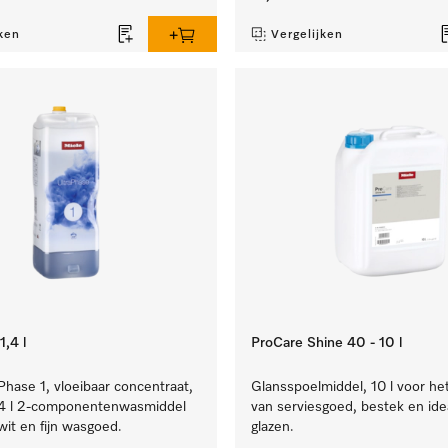
ken
Vergelijken
,4 l
ProCare Shine 40 - 10 l
Phase 1, vloeibaar concentraat,
Glansspoelmiddel, 10 l voor he
1,4 l 2-componentenwasmiddel
van serviesgoed, bestek en ide
wit en fijn wasgoed.
glazen.