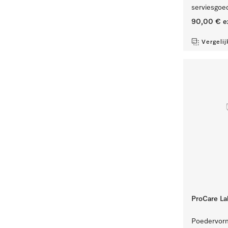
serviesgoed
90,00 €
e
Vergelij
ProCare Lab
Poedervormi