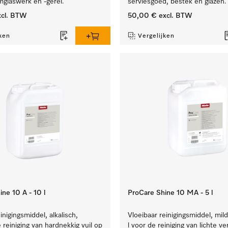
mglaswerk en -gerei.
serviesgoed, bestek en glazen.
cl. BTW
50,00 €
excl. BTW
ken
Vergelijken
ne 10 A - 10 l
ProCare Shine 10 MA - 5 l
inigingsmiddel, alkalisch,
Vloeibaar reinigingsmiddel, mild
e reiniging van hardnekkig vuil op
l voor de reiniging van lichte ve