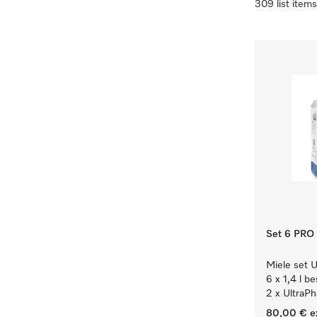
309 list items
Set 6 PRO
Miele set U
6 x 1,4 l b
2 x UltraPh
80,00 €
e