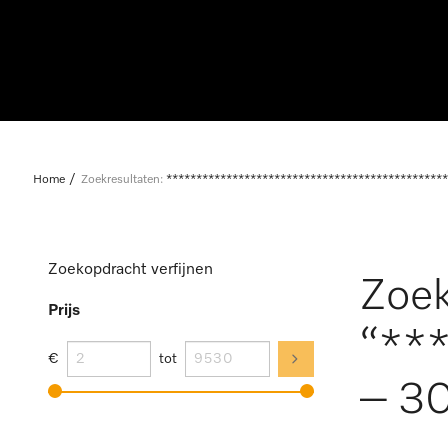
Home
Zoekresultaten:
***********************************************
Zoekopdracht verfijnen
Zoek
Prijs
“**
€
tot
– 30