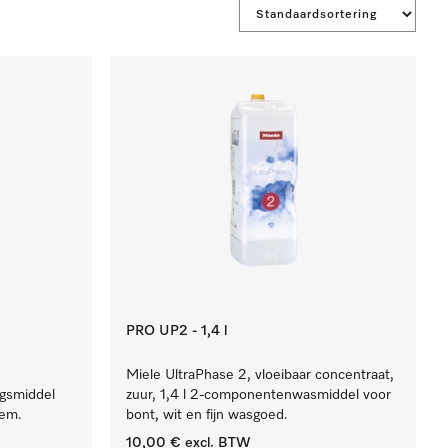
PRO UP2 - 1,4 l
Miele UltraPhase 2, vloeibaar concentraat,
ngsmiddel
zuur, 1,4 l 2-componentenwasmiddel voor
eem.
bont, wit en fijn wasgoed.
10,00 €
excl. BTW