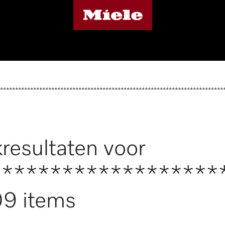
**************************************************************************
resultaten voor
*******************
9 items