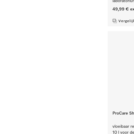
laboratoriu
49,99 €
ex
Vergelij
ProCare Shi
vloeibaar re
10 l voor d