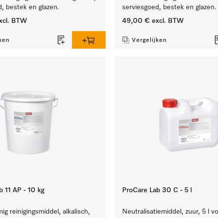
, bestek en glazen.
serviesgoed, bestek en glazen.
xcl. BTW
49,00 €
excl. BTW
ken
Vergelijken
 11 AP - 10 kg
ProCare Lab 30 C - 5 l
g reinigingsmiddel, alkalisch,
Neutralisatiemiddel, zuur, 5 l v