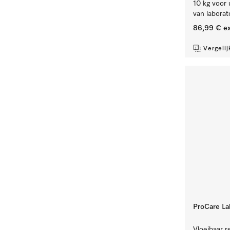
10 kg voor 
van laborat
86,99 €
ex
Vergelij
ProCare La
Vloeibaar re