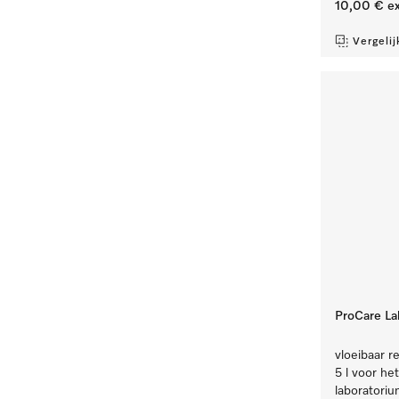
10,00 €
ex
Vergelij
ProCare Lab
vloeibaar re
5 l voor he
laboratori