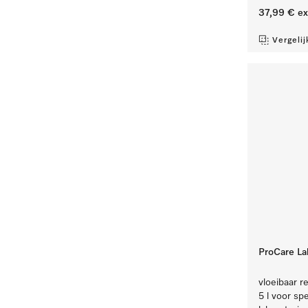
37,99 €
ex
Vergelij
ProCare Lab
vloeibaar re
5 l voor sp