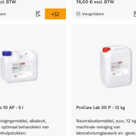
cl. BTW
74,00 €
excl. BTW
ken
Vergelijken
 10 AP - 5 l
ProCare Lab 30 P - 12 kg
inigingsmiddel, alkalisch,
Neutralisatiemiddel, zuur, 12 k
t optimaal behandelen van
machinale reiniging van
umhulpstukken.
laboratoriumglaswerk en -gerei