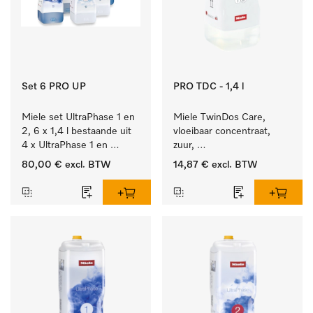
Set 6 PRO UP
PRO TDC - 1,4 l
Miele set UltraPhase 1 en 
Miele TwinDos Care, 
2, 6 x 1,4 l bestaande uit 
vloeibaar concentraat, 
4 x UltraPhase 1 en 
zuur, 
2 x UltraPhase 2.
1,4 l Reinigingsmiddel 
80,00 €
excl. BTW
14,87 €
excl. BTW
voor het TwinDos-
doseersysteem.