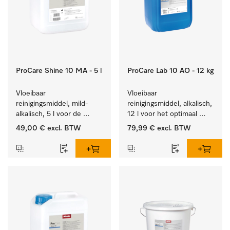
ProCare Shine 10 MA - 5 l
ProCare Lab 10 AO - 12 kg
Vloeibaar 
Vloeibaar 
reinigingsmiddel, mild-
reinigingsmiddel, alkalisch, 
alkalisch, 5 l voor de 
12 l voor het optimaal 
reiniging van lichte 
behandelen van 
49,00 €
excl. BTW
79,99 €
excl. BTW
vervuiling op serviesgoed, 
laboratoriumhulpstukken.
bestek en glazen.