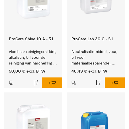
ProCare Shine 10 A - 5 l
ProCare Lab 30 C - 5 l
vloeibaar reinigingsmiddel, 
Neutralisatiemiddel, zuur, 
alkalisch, 5 l voor de 
5 l voor 
reiniging van hardnekkig 
materiaalbesparende, 
vuil op serviesgoed, 
machinale reiniging van 
50,00 €
excl. BTW
48,49 €
excl. BTW
bestek en glazen.
laboratoriumglasw. en -
gerei.