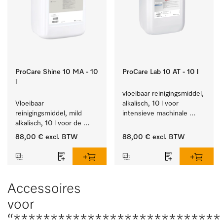
ProCare Shine 10 MA - 10
ProCare Lab 10 AT - 10 l
l
vloeibaar reinigingsmiddel, 
Vloeibaar 
alkalisch, 10 l voor 
reinigingsmiddel, mild 
intensieve machinale 
alkalisch, 10 l voor de 
reiniging van 
reiniging van lichte 
laboratoriumglaswerk en -
88,00 €
excl. BTW
88,00 €
excl. BTW
vervuiling op serviesgoed, 
gerei.
bestek en glazen.
Accessoires
voor
“***************************