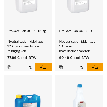
ProCare Lab 30 P - 12 kg
ProCare Lab 30 C - 10 l
Neutralisatiemiddel, zuur, 
Neutralisatiemiddel, zuur, 
12 kg voor machinale 
10 l voor 
reiniging van 
materiaalbesparende, 
laboratoriumglaswerk en -
machinale reiniging van 
77,99 €
excl. BTW
90,49 €
excl. BTW
gerei.
laboratoriumglasw. en -
gerei.