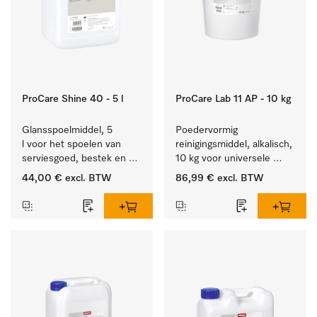
ProCare Shine 40 - 5 l
ProCare Lab 11 AP - 10 kg
Glansspoelmiddel, 5 
Poedervormig 
l voor het spoelen van 
reinigingsmiddel, alkalisch, 
serviesgoed, bestek en 
10 kg voor universele 
ideaal voor glazen.
machinale reiniging van 
44,00 €
excl. BTW
86,99 €
excl. BTW
laboratoriumglaswerk en -
gerei.