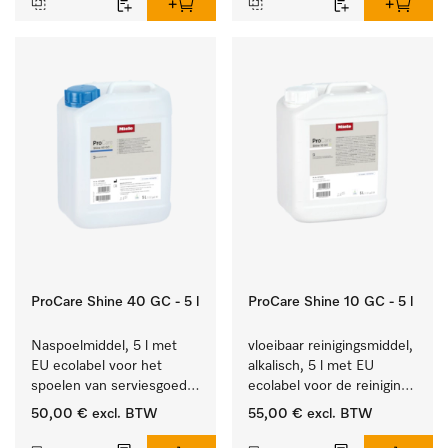
ProCare Shine 40 GC - 5 l
ProCare Shine 10 GC - 5 l
Naspoelmiddel, 5 l met 
vloeibaar reinigingsmiddel, 
EU ecolabel voor het 
alkalisch, 5 l met EU 
spoelen van serviesgoed, 
ecolabel voor de reiniging 
bestek en glazen.
van alledaags vuil op 
50,00 €
excl. BTW
55,00 €
excl. BTW
serviesgoed, bestek en 
glazen.