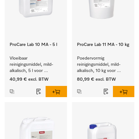
ProCare Lab 10 MA - 5 l
ProCare Lab 11 MA - 10 kg
Vloeibaar 
Poedervormig 
reinigingsmiddel, mild-
reinigingsmiddel, mild-
alkalisch, 5 l voor 
alkalisch, 10 kg voor 
materiaalbesparende, 
materiaalbesparende, 
40,99 €
excl. BTW
80,99 €
excl. BTW
machinale reiniging van 
machinale reiniging van 
laboratoriumglasw. en -
laboratoriumglasw. en -
gerei.
gerei.