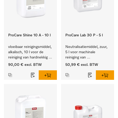
ProCare Shine 10 A - 10 l
ProCare Lab 30 P - 5 l
vloeibaar reinigingsmiddel, 
Neutralisatiemiddel, zuur, 
alkalisch, 10 l voor de 
5 l voor machinale 
reiniging van hardnekkig 
reiniging van 
vuil op serviesgoed, 
laboratoriumglaswerk en -
90,00 €
excl. BTW
50,99 €
excl. BTW
bestek en glazen.
gerei.