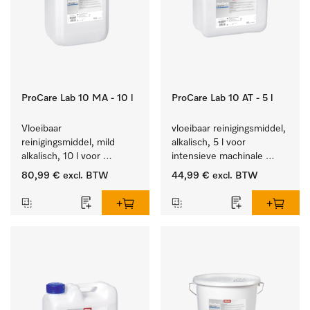
ProCare Lab 10 MA - 10 l
ProCare Lab 10 AT - 5 l
Vloeibaar 
vloeibaar reinigingsmiddel, 
reinigingsmiddel, mild 
alkalisch, 5 l voor 
alkalisch, 10 l voor 
intensieve machinale 
materiaalbesparende, 
reiniging van 
80,99 €
excl. BTW
44,99 €
excl. BTW
machinale reiniging van 
laboratoriumglaswerk en -
laboratoriumglasw. en -
gerei.
gerei.