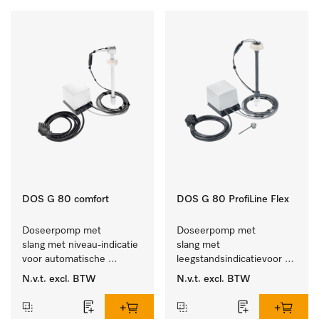
DOS G 80 comfort
DOS G 80 ProfiLine Flex
Doseerpomp met 
Doseerpomp met 
slang met niveau-indicatie 
slang met 
voor automatische 
leegstandsindicatievoor 
dosering van vloeibare 
de autom. dosering van 
N.v.t.
excl. BTW
N.v.t.
excl. BTW
reinigingsmiddelen
vloeibaar reinigingsmiddel.