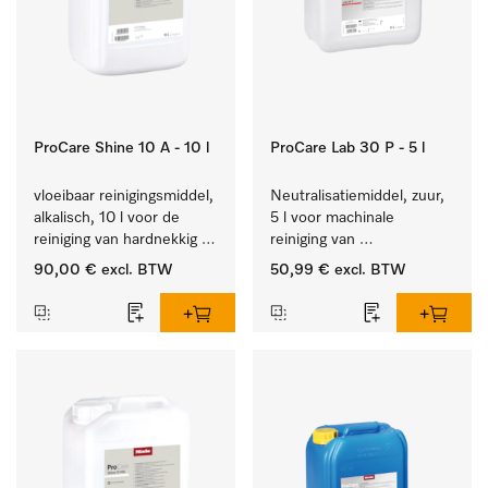
ProCare Shine 10 A - 10 l
ProCare Lab 30 P - 5 l
vloeibaar reinigingsmiddel, 
Neutralisatiemiddel, zuur, 
alkalisch, 10 l voor de 
5 l voor machinale 
reiniging van hardnekkig 
reiniging van 
vuil op serviesgoed, 
laboratoriumglaswerk en -
90,00 €
excl. BTW
50,99 €
excl. BTW
bestek en glazen.
gerei.