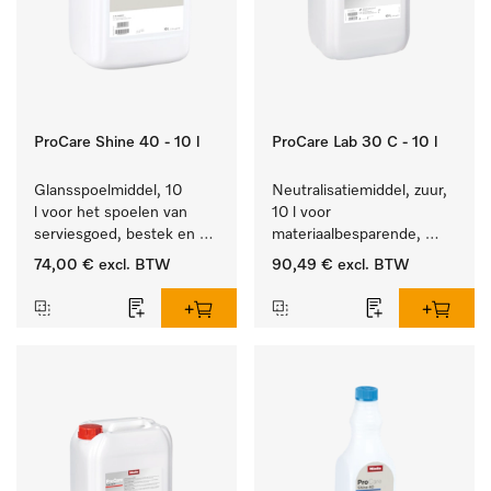
ProCare Shine 40 - 10 l
ProCare Lab 30 C - 10 l
Glansspoelmiddel, 10 
Neutralisatiemiddel, zuur, 
l voor het spoelen van 
10 l voor 
serviesgoed, bestek en 
materiaalbesparende, 
ideaal voor glazen.
machinale reiniging van 
74,00 €
excl. BTW
90,49 €
excl. BTW
laboratoriumglasw. en -
gerei.