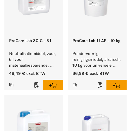
ProCare Lab 30 C - 5 l
ProCare Lab 11 AP - 10 kg
Neutralisatiemiddel, zuur, 
Poedervormig 
5 l voor 
reinigingsmiddel, alkalisch, 
materiaalbesparende, 
10 kg voor universele 
machinale reiniging van 
machinale reiniging van 
48,49 €
excl. BTW
86,99 €
excl. BTW
laboratoriumglasw. en -
laboratoriumglaswerk en -
gerei.
gerei.