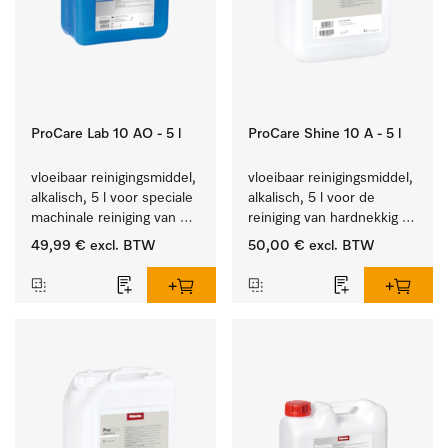
ProCare Lab 10 AO - 5 l
ProCare Shine 10 A - 5 l
vloeibaar reinigingsmiddel, 
vloeibaar reinigingsmiddel, 
alkalisch, 5 l voor speciale 
alkalisch, 5 l voor de 
machinale reiniging van 
reiniging van hardnekkig 
laboratoriumglaswerk en -
vuil op serviesgoed, 
49,99 €
excl. BTW
50,00 €
excl. BTW
gerei.
bestek en glazen.