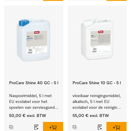
ProCare Shine 40 GC - 5 l
ProCare Shine 10 GC - 5 l
Naspoelmiddel, 5 l met 
vloeibaar reinigingsmiddel, 
EU ecolabel voor het 
alkalisch, 5 l met EU 
spoelen van serviesgoed, 
ecolabel voor de reiniging 
bestek en glazen.
van alledaags vuil op 
50,00 €
excl. BTW
55,00 €
excl. BTW
serviesgoed, bestek en 
glazen.