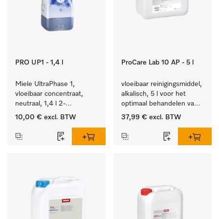
PRO UP1 - 1,4 l
ProCare Lab 10 AP - 5 l
Miele UltraPhase 1, 
vloeibaar reinigingsmiddel, 
vloeibaar concentraat, 
alkalisch, 5 l voor het 
neutraal, 1,4 l 2-
optimaal behandelen van 
componentenwasmiddel 
laboratoriumhulpstukken.
10,00 €
excl. BTW
37,99 €
excl. BTW
voor bont, wit en fijn 
wasgoed.