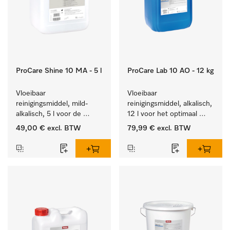
ProCare Shine 10 MA - 5 l
ProCare Lab 10 AO - 12 kg
Vloeibaar 
Vloeibaar 
reinigingsmiddel, mild-
reinigingsmiddel, alkalisch, 
alkalisch, 5 l voor de 
12 l voor het optimaal 
reiniging van lichte 
behandelen van 
49,00 €
excl. BTW
79,99 €
excl. BTW
vervuiling op serviesgoed, 
laboratoriumhulpstukken.
bestek en glazen.