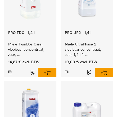
PRO TDC - 1,4 l
PRO UP2 - 1,4 l
Miele TwinDos Care, 
Miele UltraPhase 2, 
vloeibaar concentraat, 
vloeibaar concentraat, 
zuur, 
zuur, 1,4 l 2-
1,4 l Reinigingsmiddel 
componentenwasmiddel 
14,87 €
excl. BTW
10,00 €
excl. BTW
voor het TwinDos-
voor bont, wit en fijn 
doseersysteem.
wasgoed.