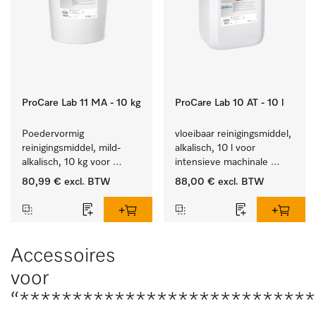
ProCare Lab 11 MA - 10 kg
ProCare Lab 10 AT - 10 l
Poedervormig 
vloeibaar reinigingsmiddel, 
reinigingsmiddel, mild-
alkalisch, 10 l voor 
alkalisch, 10 kg voor 
intensieve machinale 
materiaalbesparende, 
reiniging van 
80,99 €
excl. BTW
88,00 €
excl. BTW
machinale reiniging van 
laboratoriumglaswerk en -
laboratoriumglasw. en -
gerei.
gerei.
Accessoires
voor
“***************************