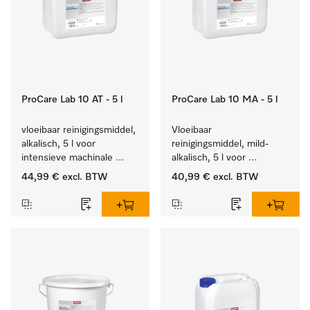
ProCare Lab 10 AT - 5 l
ProCare Lab 10 MA - 5 l
vloeibaar reinigingsmiddel, 
Vloeibaar 
alkalisch, 5 l voor 
reinigingsmiddel, mild-
intensieve machinale 
alkalisch, 5 l voor 
reiniging van 
materiaalbesparende, 
44,99 €
excl. BTW
40,99 €
excl. BTW
laboratoriumglaswerk en -
machinale reiniging van 
gerei.
laboratoriumglasw. en -
gerei.