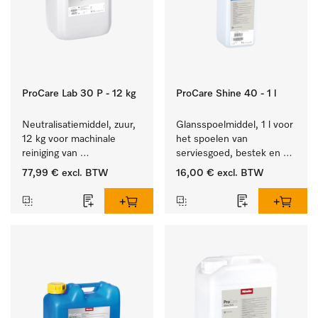
ProCare Lab 30 P - 12 kg
ProCare Shine 40 - 1 l
Neutralisatiemiddel, zuur, 
Glansspoelmiddel, 1 l voor 
12 kg voor machinale 
het spoelen van 
reiniging van 
serviesgoed, bestek en 
laboratoriumglaswerk en -
ideaal voor glazen.
77,99 €
excl. BTW
16,00 €
excl. BTW
gerei.