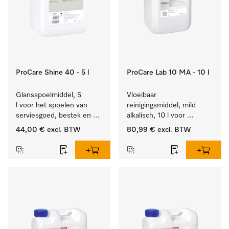
ProCare Shine 40 - 5 l
ProCare Lab 10 MA - 10 l
Glansspoelmiddel, 5 
Vloeibaar 
l voor het spoelen van 
reinigingsmiddel, mild 
serviesgoed, bestek en 
alkalisch, 10 l voor 
ideaal voor glazen.
materiaalbesparende, 
44,00 €
excl. BTW
80,99 €
excl. BTW
machinale reiniging van 
laboratoriumglasw. en -
gerei.