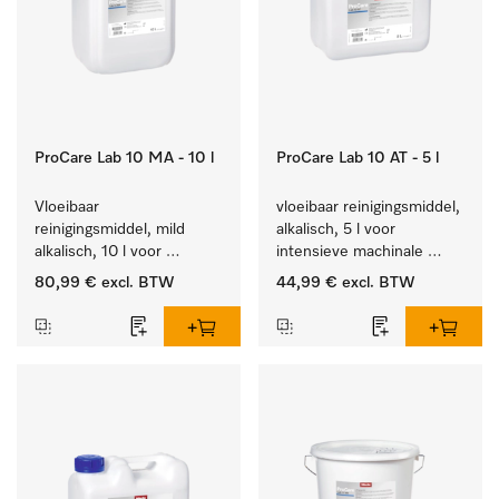
ProCare Lab 10 MA - 10 l
ProCare Lab 10 AT - 5 l
Vloeibaar 
vloeibaar reinigingsmiddel, 
reinigingsmiddel, mild 
alkalisch, 5 l voor 
alkalisch, 10 l voor 
intensieve machinale 
materiaalbesparende, 
reiniging van 
80,99 €
excl. BTW
44,99 €
excl. BTW
machinale reiniging van 
laboratoriumglaswerk en -
laboratoriumglasw. en -
gerei.
gerei.