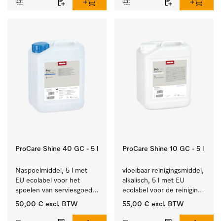
ProCare Shine 40 GC - 5 l
ProCare Shine 10 GC - 5 l
Naspoelmiddel, 5 l met 
vloeibaar reinigingsmiddel, 
EU ecolabel voor het 
alkalisch, 5 l met EU 
spoelen van serviesgoed, 
ecolabel voor de reiniging 
bestek en glazen.
van alledaags vuil op 
50,00 €
excl. BTW
55,00 €
excl. BTW
serviesgoed, bestek en 
glazen.