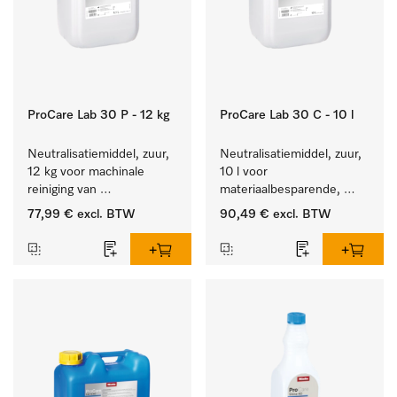
ProCare Lab 30 P - 12 kg
ProCare Lab 30 C - 10 l
Neutralisatiemiddel, zuur, 
Neutralisatiemiddel, zuur, 
12 kg voor machinale 
10 l voor 
reiniging van 
materiaalbesparende, 
laboratoriumglaswerk en -
machinale reiniging van 
77,99 €
excl. BTW
90,49 €
excl. BTW
gerei.
laboratoriumglasw. en -
gerei.