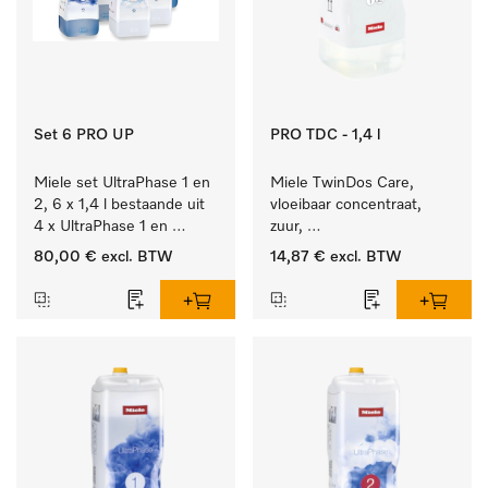
Set 6 PRO UP
PRO TDC - 1,4 l
Miele set UltraPhase 1 en 
Miele TwinDos Care, 
2, 6 x 1,4 l bestaande uit 
vloeibaar concentraat, 
4 x UltraPhase 1 en 
zuur, 
2 x UltraPhase 2.
1,4 l Reinigingsmiddel 
80,00 €
excl. BTW
14,87 €
excl. BTW
voor het TwinDos-
doseersysteem.