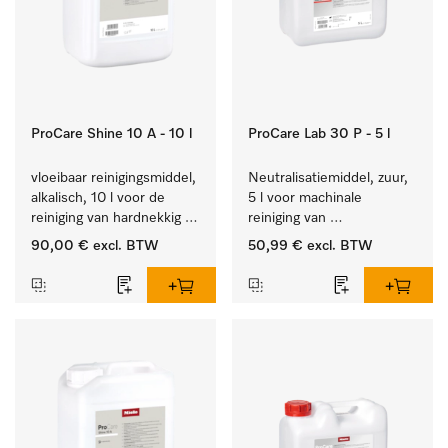
ProCare Shine 10 A - 10 l
ProCare Lab 30 P - 5 l
vloeibaar reinigingsmiddel, 
Neutralisatiemiddel, zuur, 
alkalisch, 10 l voor de 
5 l voor machinale 
reiniging van hardnekkig 
reiniging van 
vuil op serviesgoed, 
laboratoriumglaswerk en -
90,00 €
excl. BTW
50,99 €
excl. BTW
bestek en glazen.
gerei.