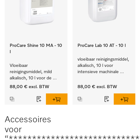
ProCare Shine 10 MA - 10
ProCare Lab 10 AT - 10 l
l
vloeibaar reinigingsmiddel, 
Vloeibaar 
alkalisch, 10 l voor 
reinigingsmiddel, mild 
intensieve machinale 
alkalisch, 10 l voor de 
reiniging van 
reiniging van lichte 
laboratoriumglaswerk en -
88,00 €
excl. BTW
88,00 €
excl. BTW
vervuiling op serviesgoed, 
gerei.
bestek en glazen.
Accessoires
voor
“***************************