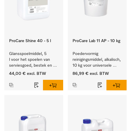
ProCare Shine 40 - 5 l
ProCare Lab 11 AP - 10 kg
Glansspoelmiddel, 5 
Poedervormig 
l voor het spoelen van 
reinigingsmiddel, alkalisch, 
serviesgoed, bestek en 
10 kg voor universele 
ideaal voor glazen.
machinale reiniging van 
44,00 €
excl. BTW
86,99 €
excl. BTW
laboratoriumglaswerk en -
gerei.