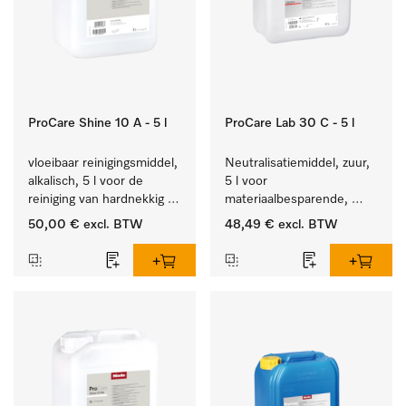
ProCare Shine 10 A - 5 l
ProCare Lab 30 C - 5 l
vloeibaar reinigingsmiddel, 
Neutralisatiemiddel, zuur, 
alkalisch, 5 l voor de 
5 l voor 
reiniging van hardnekkig 
materiaalbesparende, 
vuil op serviesgoed, 
machinale reiniging van 
50,00 €
excl. BTW
48,49 €
excl. BTW
bestek en glazen.
laboratoriumglasw. en -
gerei.