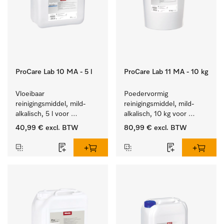
ProCare Lab 10 MA - 5 l
ProCare Lab 11 MA - 10 kg
Vloeibaar 
Poedervormig 
reinigingsmiddel, mild-
reinigingsmiddel, mild-
alkalisch, 5 l voor 
alkalisch, 10 kg voor 
materiaalbesparende, 
materiaalbesparende, 
40,99 €
excl. BTW
80,99 €
excl. BTW
machinale reiniging van 
machinale reiniging van 
laboratoriumglasw. en -
laboratoriumglasw. en -
gerei.
gerei.