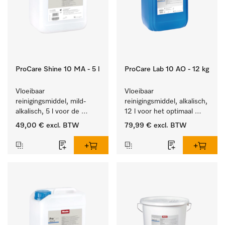
ProCare Shine 10 MA - 5 l
ProCare Lab 10 AO - 12 kg
Vloeibaar 
Vloeibaar 
reinigingsmiddel, mild-
reinigingsmiddel, alkalisch, 
alkalisch, 5 l voor de 
12 l voor het optimaal 
reiniging van lichte 
behandelen van 
49,00 €
excl. BTW
79,99 €
excl. BTW
vervuiling op serviesgoed, 
laboratoriumhulpstukken.
bestek en glazen.