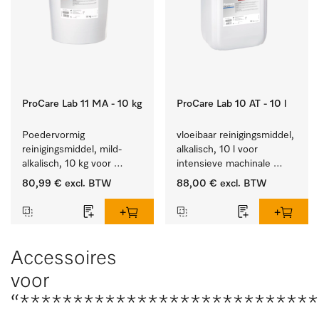
ProCare Lab 11 MA - 10 kg
ProCare Lab 10 AT - 10 l
Poedervormig 
vloeibaar reinigingsmiddel, 
reinigingsmiddel, mild-
alkalisch, 10 l voor 
alkalisch, 10 kg voor 
intensieve machinale 
materiaalbesparende, 
reiniging van 
80,99 €
excl. BTW
88,00 €
excl. BTW
machinale reiniging van 
laboratoriumglaswerk en -
laboratoriumglasw. en -
gerei.
gerei.
Accessoires
voor
“****************************