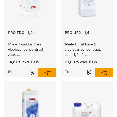
PRO TDC - 1,4 l
PRO UP2 - 1,4 l
Miele TwinDos Care, 
Miele UltraPhase 2, 
vloeibaar concentraat, 
vloeibaar concentraat, 
zuur, 
zuur, 1,4 l 2-
1,4 l Reinigingsmiddel 
componentenwasmiddel 
14,87 €
excl. BTW
10,00 €
excl. BTW
voor het TwinDos-
voor bont, wit en fijn 
doseersysteem.
wasgoed.