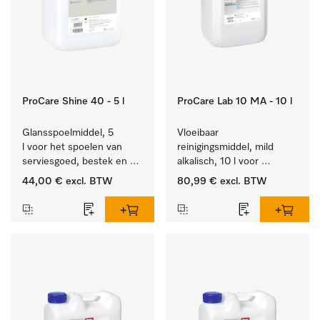
ProCare Shine 40 - 5 l
ProCare Lab 10 MA - 10 l
Glansspoelmiddel, 5 
Vloeibaar 
l voor het spoelen van 
reinigingsmiddel, mild 
serviesgoed, bestek en 
alkalisch, 10 l voor 
ideaal voor glazen.
materiaalbesparende, 
44,00 €
excl. BTW
80,99 €
excl. BTW
machinale reiniging van 
laboratoriumglasw. en -
gerei.