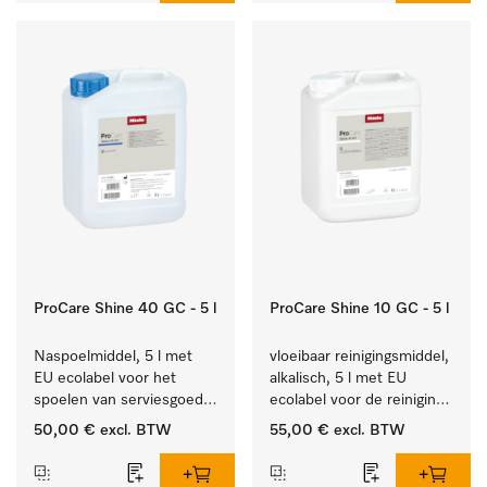
ProCare Shine 40 GC - 5 l
ProCare Shine 10 GC - 5 l
Naspoelmiddel, 5 l met 
vloeibaar reinigingsmiddel, 
EU ecolabel voor het 
alkalisch, 5 l met EU 
spoelen van serviesgoed, 
ecolabel voor de reiniging 
bestek en glazen.
van alledaags vuil op 
50,00 €
excl. BTW
55,00 €
excl. BTW
serviesgoed, bestek en 
glazen.