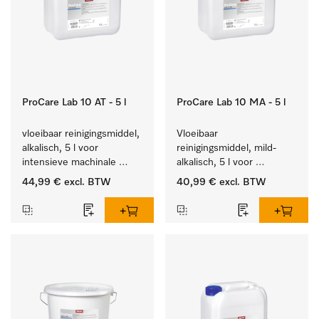
ProCare Lab 10 AT - 5 l
ProCare Lab 10 MA - 5 l
vloeibaar reinigingsmiddel, 
Vloeibaar 
alkalisch, 5 l voor 
reinigingsmiddel, mild-
intensieve machinale 
alkalisch, 5 l voor 
reiniging van 
materiaalbesparende, 
44,99 €
excl. BTW
40,99 €
excl. BTW
laboratoriumglaswerk en -
machinale reiniging van 
gerei.
laboratoriumglasw. en -
gerei.