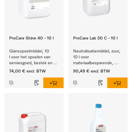
ProCare Shine 40 - 10 l
ProCare Lab 30 C - 10 l
Glansspoelmiddel, 10 
Neutralisatiemiddel, zuur, 
l voor het spoelen van 
10 l voor 
serviesgoed, bestek en 
materiaalbesparende, 
ideaal voor glazen.
machinale reiniging van 
74,00 €
excl. BTW
90,49 €
excl. BTW
laboratoriumglasw. en -
gerei.