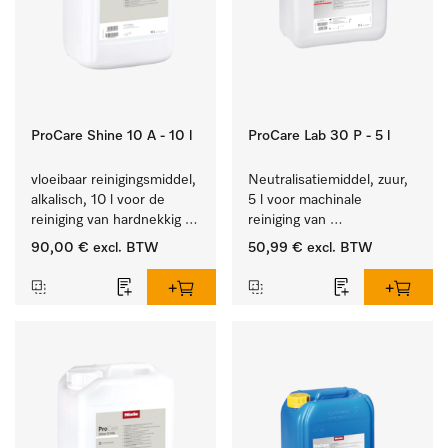
ProCare Shine 10 A - 10 l
ProCare Lab 30 P - 5 l
vloeibaar reinigingsmiddel, 
Neutralisatiemiddel, zuur, 
alkalisch, 10 l voor de 
5 l voor machinale 
reiniging van hardnekkig 
reiniging van 
vuil op serviesgoed, 
laboratoriumglaswerk en -
90,00 €
excl. BTW
50,99 €
excl. BTW
bestek en glazen.
gerei.