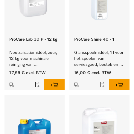
ProCare Lab 30 P - 12 kg
ProCare Shine 40 - 1 l
Neutralisatiemiddel, zuur, 
Glansspoelmiddel, 1 l voor 
12 kg voor machinale 
het spoelen van 
reiniging van 
serviesgoed, bestek en 
laboratoriumglaswerk en -
ideaal voor glazen.
77,99 €
excl. BTW
16,00 €
excl. BTW
gerei.