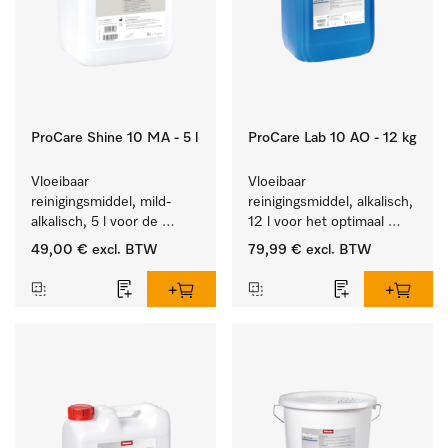
ProCare Shine 10 MA - 5 l
ProCare Lab 10 AO - 12 kg
Vloeibaar 
Vloeibaar 
reinigingsmiddel, mild-
reinigingsmiddel, alkalisch, 
alkalisch, 5 l voor de 
12 l voor het optimaal 
reiniging van lichte 
behandelen van 
49,00 €
excl. BTW
79,99 €
excl. BTW
vervuiling op serviesgoed, 
laboratoriumhulpstukken.
bestek en glazen.