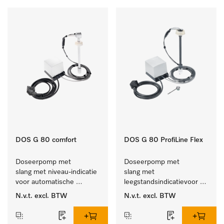
DOS G 80 comfort
DOS G 80 ProfiLine Flex
Doseerpomp met 
Doseerpomp met 
slang met niveau-indicatie 
slang met 
voor automatische 
leegstandsindicatievoor 
dosering van vloeibare 
de autom. dosering van 
N.v.t.
excl. BTW
N.v.t.
excl. BTW
reinigingsmiddelen
vloeibaar reinigingsmiddel.