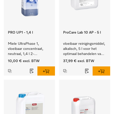
PRO UP1 - 1,4 l
ProCare Lab 10 AP - 5 l
Miele UltraPhase 1, 
vloeibaar reinigingsmiddel, 
vloeibaar concentraat, 
alkalisch, 5 l voor het 
neutraal, 1,4 l 2-
optimaal behandelen van 
componentenwasmiddel 
laboratoriumhulpstukken.
10,00 €
excl. BTW
37,99 €
excl. BTW
voor bont, wit en fijn 
wasgoed.