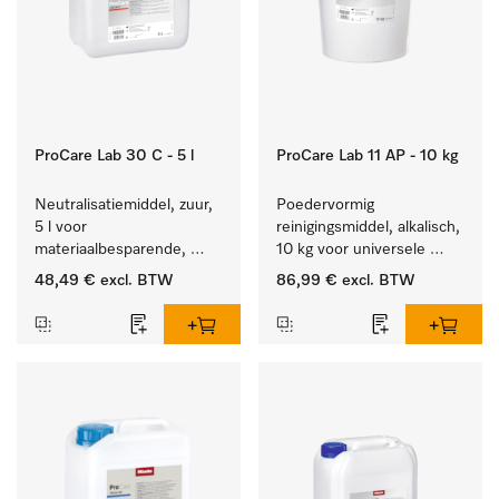
ProCare Lab 30 C - 5 l
ProCare Lab 11 AP - 10 kg
Neutralisatiemiddel, zuur, 
Poedervormig 
5 l voor 
reinigingsmiddel, alkalisch, 
materiaalbesparende, 
10 kg voor universele 
machinale reiniging van 
machinale reiniging van 
48,49 €
excl. BTW
86,99 €
excl. BTW
laboratoriumglasw. en -
laboratoriumglaswerk en -
gerei.
gerei.