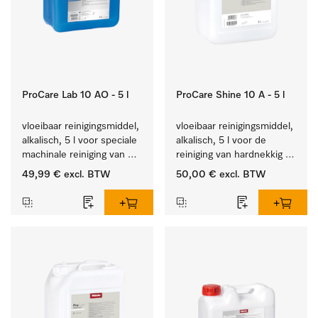
ProCare Lab 10 AO - 5 l
ProCare Shine 10 A - 5 l
vloeibaar reinigingsmiddel, 
vloeibaar reinigingsmiddel, 
alkalisch, 5 l voor speciale 
alkalisch, 5 l voor de 
machinale reiniging van 
reiniging van hardnekkig 
laboratoriumglaswerk en -
vuil op serviesgoed, 
49,99 €
excl. BTW
50,00 €
excl. BTW
gerei.
bestek en glazen.