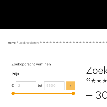
Home
Zoekresultaten:
***********************************************
Zoekopdracht verfijnen
Zoek
Prijs
“**
€
tot
– 30