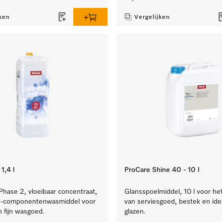
ken
Vergelijken
1,4 l
ProCare Shine 40 - 10 l
Phase 2, vloeibaar concentraat,
Glansspoelmiddel, 10 l voor he
l 2-componentenwasmiddel voor
van serviesgoed, bestek en ide
n fijn wasgoed.
glazen.