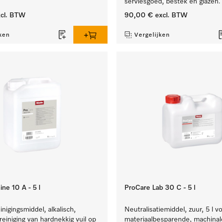
serviesgoed, bestek en glazen.
cl. BTW
90,00 €
excl. BTW
ken
Vergelijken
ne 10 A - 5 l
ProCare Lab 30 C - 5 l
inigingsmiddel, alkalisch,
Neutralisatiemiddel, zuur, 5 l v
 reiniging van hardnekkig vuil op
materiaalbesparende, machinale