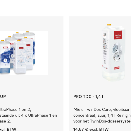
 UP
PRO TDC - 1,4 l
ltraPhase 1 en 2,
Miele TwinDos Care, vloeibaar
estaande uit 4 x UltraPhase 1 en
concentraat, zuur, 1,4 l Reinigi
ase 2.
voor het TwinDos-doseersyst
xcl. BTW
14,87 €
excl. BTW