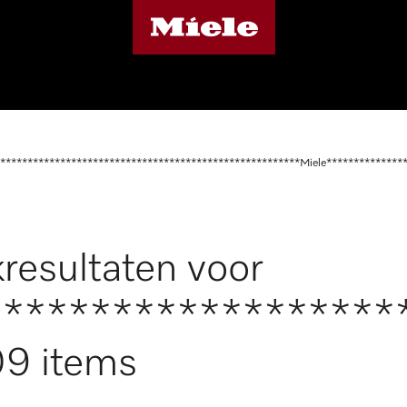
*******************************************************Miele**************
resultaten voor
*******************
9 items