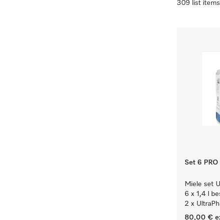
309 list items
Set 6 PRO
Miele set U
6 x 1,4 l b
2 x UltraPh
80,00 €
e