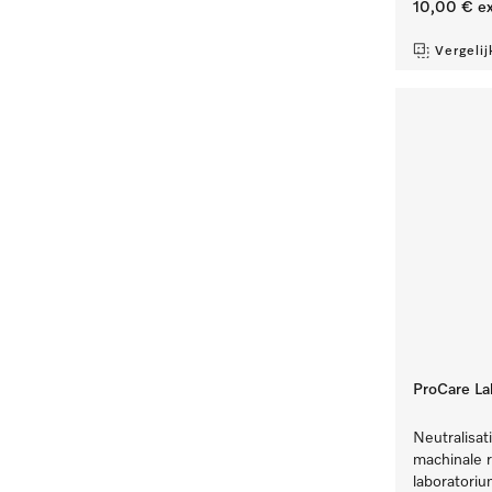
10,00 €
ex
Vergelij
ProCare La
Neutralisat
machinale r
laboratoriu