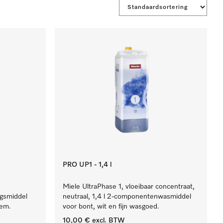
PRO UP1 - 1,4 l
Miele UltraPhase 1, vloeibaar concentraat,
ngsmiddel
neutraal, 1,4 l 2-componentenwasmiddel
eem.
voor bont, wit en fijn wasgoed.
10,00 €
excl. BTW