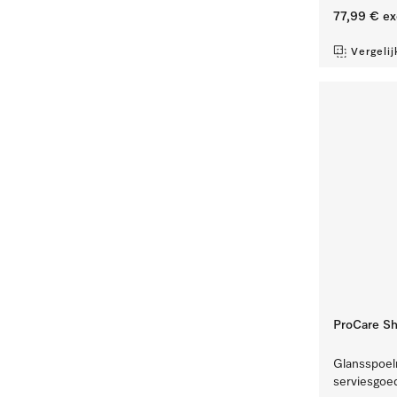
77,99 €
ex
Vergelij
ProCare Shi
Glansspoelm
serviesgoed