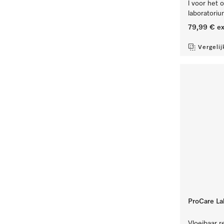
l voor het 
laboratori
79,99 €
ex
Vergelij
ProCare La
Vloeibaar re