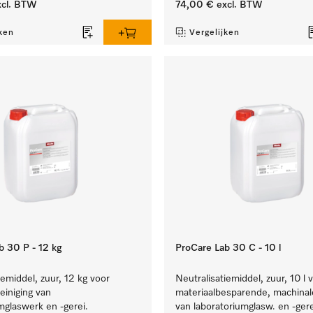
cl. BTW
74,00 €
excl. BTW
ken
Vergelijken
b 30 P - 12 kg
ProCare Lab 30 C - 10 l
iemiddel, zuur, 12 kg voor
Neutralisatiemiddel, zuur, 10 l 
einiging van
materiaalbesparende, machinale
mglaswerk en -gerei.
van laboratoriumglasw. en -gere