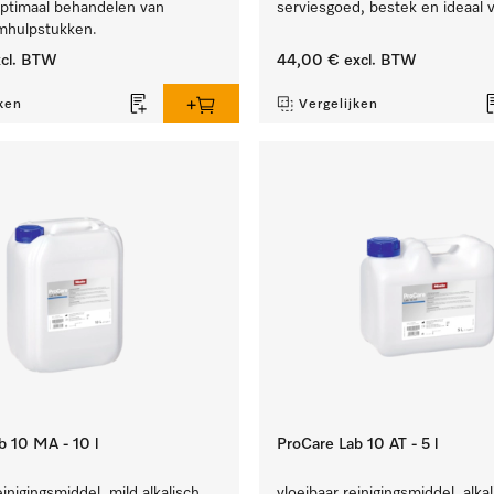
optimaal behandelen van
serviesgoed, bestek en ideaal v
umhulpstukken.
cl. BTW
44,00 €
excl. BTW
ken
Vergelijken
b 10 MA - 10 l
ProCare Lab 10 AT - 5 l
inigingsmiddel, mild alkalisch,
vloeibaar reinigingsmiddel, alkal