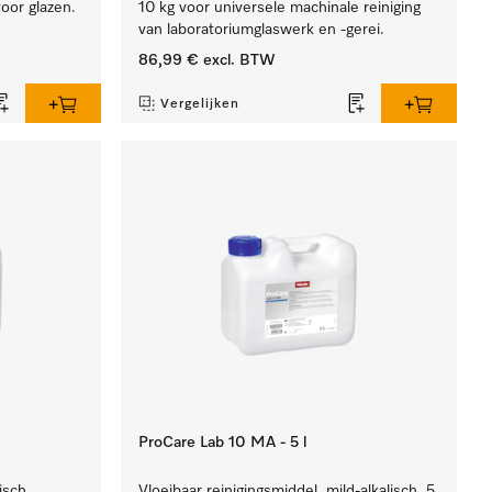
oor glazen.
10 kg voor universele machinale reiniging
van laboratoriumglaswerk en -gerei.
86,99 €
excl. BTW
Vergelijken
ProCare Lab 10 MA - 5 l
isch,
Vloeibaar reinigingsmiddel, mild-alkalisch, 5