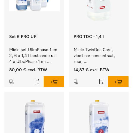
Set 6 PRO UP
PRO TDC - 1,4 l
Miele set UltraPhase 1 en 
Miele TwinDos Care, 
2, 6 x 1,4 l bestaande uit 
vloeibaar concentraat, 
4 x UltraPhase 1 en 
zuur, 
2 x UltraPhase 2.
1,4 l Reinigingsmiddel 
80,00 €
excl. BTW
14,87 €
excl. BTW
voor het TwinDos-
doseersysteem.