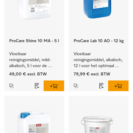
ProCare Shine 10 MA - 5 l
ProCare Lab 10 AO - 12 kg
Vloeibaar 
Vloeibaar 
reinigingsmiddel, mild-
reinigingsmiddel, alkalisch, 
alkalisch, 5 l voor de 
12 l voor het optimaal 
reiniging van lichte 
behandelen van 
49,00 €
excl. BTW
79,99 €
excl. BTW
vervuiling op serviesgoed, 
laboratoriumhulpstukken.
bestek en glazen.