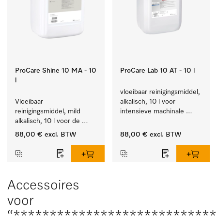
ProCare Shine 10 MA - 10
ProCare Lab 10 AT - 10 l
l
vloeibaar reinigingsmiddel, 
Vloeibaar 
alkalisch, 10 l voor 
reinigingsmiddel, mild 
intensieve machinale 
alkalisch, 10 l voor de 
reiniging van 
reiniging van lichte 
laboratoriumglaswerk en -
88,00 €
excl. BTW
88,00 €
excl. BTW
vervuiling op serviesgoed, 
gerei.
bestek en glazen.
Accessoires
voor
“****************************