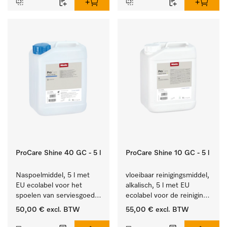
ProCare Shine 40 GC - 5 l
ProCare Shine 10 GC - 5 l
Naspoelmiddel, 5 l met 
vloeibaar reinigingsmiddel, 
EU ecolabel voor het 
alkalisch, 5 l met EU 
spoelen van serviesgoed, 
ecolabel voor de reiniging 
bestek en glazen.
van alledaags vuil op 
50,00 €
excl. BTW
55,00 €
excl. BTW
serviesgoed, bestek en 
glazen.