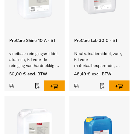
ProCare Shine 10 A - 5 l
ProCare Lab 30 C - 5 l
vloeibaar reinigingsmiddel, 
Neutralisatiemiddel, zuur, 
alkalisch, 5 l voor de 
5 l voor 
reiniging van hardnekkig 
materiaalbesparende, 
vuil op serviesgoed, 
machinale reiniging van 
50,00 €
excl. BTW
48,49 €
excl. BTW
bestek en glazen.
laboratoriumglasw. en -
gerei.