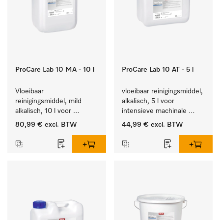
ProCare Lab 10 MA - 10 l
ProCare Lab 10 AT - 5 l
Vloeibaar 
vloeibaar reinigingsmiddel, 
reinigingsmiddel, mild 
alkalisch, 5 l voor 
alkalisch, 10 l voor 
intensieve machinale 
materiaalbesparende, 
reiniging van 
80,99 €
excl. BTW
44,99 €
excl. BTW
machinale reiniging van 
laboratoriumglaswerk en -
laboratoriumglasw. en -
gerei.
gerei.