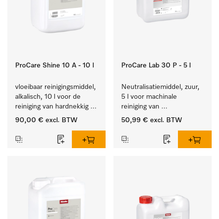
ProCare Shine 10 A - 10 l
ProCare Lab 30 P - 5 l
vloeibaar reinigingsmiddel, 
Neutralisatiemiddel, zuur, 
alkalisch, 10 l voor de 
5 l voor machinale 
reiniging van hardnekkig 
reiniging van 
vuil op serviesgoed, 
laboratoriumglaswerk en -
90,00 €
excl. BTW
50,99 €
excl. BTW
bestek en glazen.
gerei.