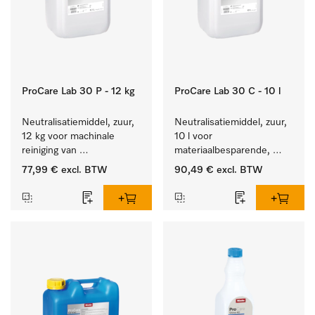
ProCare Lab 30 P - 12 kg
ProCare Lab 30 C - 10 l
Neutralisatiemiddel, zuur, 
Neutralisatiemiddel, zuur, 
12 kg voor machinale 
10 l voor 
reiniging van 
materiaalbesparende, 
laboratoriumglaswerk en -
machinale reiniging van 
77,99 €
excl. BTW
90,49 €
excl. BTW
gerei.
laboratoriumglasw. en -
gerei.