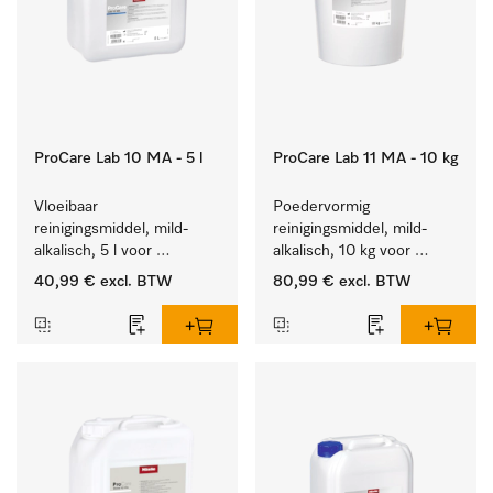
ProCare Lab 10 MA - 5 l
ProCare Lab 11 MA - 10 kg
Vloeibaar 
Poedervormig 
reinigingsmiddel, mild-
reinigingsmiddel, mild-
alkalisch, 5 l voor 
alkalisch, 10 kg voor 
materiaalbesparende, 
materiaalbesparende, 
40,99 €
excl. BTW
80,99 €
excl. BTW
machinale reiniging van 
machinale reiniging van 
laboratoriumglasw. en -
laboratoriumglasw. en -
gerei.
gerei.