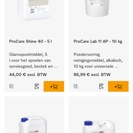
ProCare Shine 40 - 5 l
ProCare Lab 11 AP - 10 kg
Glansspoelmiddel, 5 
Poedervormig 
l voor het spoelen van 
reinigingsmiddel, alkalisch, 
serviesgoed, bestek en 
10 kg voor universele 
ideaal voor glazen.
machinale reiniging van 
44,00 €
excl. BTW
86,99 €
excl. BTW
laboratoriumglaswerk en -
gerei.