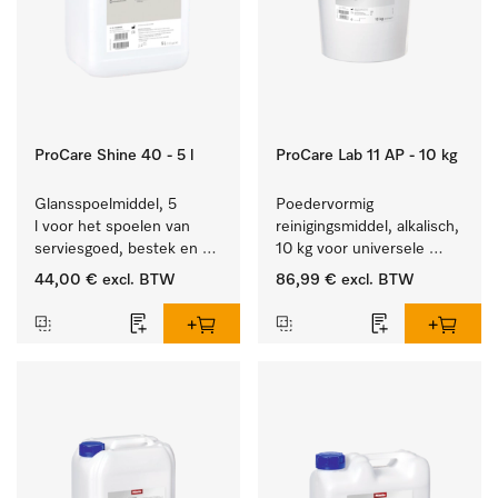
ProCare Shine 40 - 5 l
ProCare Lab 11 AP - 10 kg
Glansspoelmiddel, 5 
Poedervormig 
l voor het spoelen van 
reinigingsmiddel, alkalisch, 
serviesgoed, bestek en 
10 kg voor universele 
ideaal voor glazen.
machinale reiniging van 
44,00 €
excl. BTW
86,99 €
excl. BTW
laboratoriumglaswerk en -
gerei.