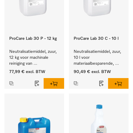
ProCare Lab 30 P - 12 kg
ProCare Lab 30 C - 10 l
Neutralisatiemiddel, zuur, 
Neutralisatiemiddel, zuur, 
12 kg voor machinale 
10 l voor 
reiniging van 
materiaalbesparende, 
laboratoriumglaswerk en -
machinale reiniging van 
77,99 €
excl. BTW
90,49 €
excl. BTW
gerei.
laboratoriumglasw. en -
gerei.