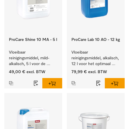
ProCare Shine 10 MA - 5 l
ProCare Lab 10 AO - 12 kg
Vloeibaar 
Vloeibaar 
reinigingsmiddel, mild-
reinigingsmiddel, alkalisch, 
alkalisch, 5 l voor de 
12 l voor het optimaal 
reiniging van lichte 
behandelen van 
49,00 €
excl. BTW
79,99 €
excl. BTW
vervuiling op serviesgoed, 
laboratoriumhulpstukken.
bestek en glazen.