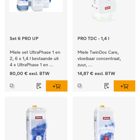
Set 6 PRO UP
PRO TDC - 1,4 l
Miele set UltraPhase 1 en 
Miele TwinDos Care, 
2, 6 x 1,4 l bestaande uit 
vloeibaar concentraat, 
4 x UltraPhase 1 en 
zuur, 
2 x UltraPhase 2.
1,4 l Reinigingsmiddel 
80,00 €
excl. BTW
14,87 €
excl. BTW
voor het TwinDos-
doseersysteem.