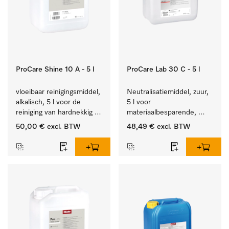
ProCare Shine 10 A - 5 l
ProCare Lab 30 C - 5 l
vloeibaar reinigingsmiddel, 
Neutralisatiemiddel, zuur, 
alkalisch, 5 l voor de 
5 l voor 
reiniging van hardnekkig 
materiaalbesparende, 
vuil op serviesgoed, 
machinale reiniging van 
50,00 €
excl. BTW
48,49 €
excl. BTW
bestek en glazen.
laboratoriumglasw. en -
gerei.