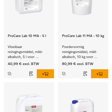
ProCare Lab 10 MA - 5 l
ProCare Lab 11 MA - 10 kg
Vloeibaar 
Poedervormig 
reinigingsmiddel, mild-
reinigingsmiddel, mild-
alkalisch, 5 l voor 
alkalisch, 10 kg voor 
materiaalbesparende, 
materiaalbesparende, 
40,99 €
excl. BTW
80,99 €
excl. BTW
machinale reiniging van 
machinale reiniging van 
laboratoriumglasw. en -
laboratoriumglasw. en -
gerei.
gerei.