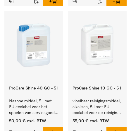
ProCare Shine 40 GC - 5 l
ProCare Shine 10 GC - 5 l
Naspoelmiddel, 5 l met 
vloeibaar reinigingsmiddel, 
EU ecolabel voor het 
alkalisch, 5 l met EU 
spoelen van serviesgoed, 
ecolabel voor de reiniging 
bestek en glazen.
van alledaags vuil op 
50,00 €
excl. BTW
55,00 €
excl. BTW
serviesgoed, bestek en 
glazen.