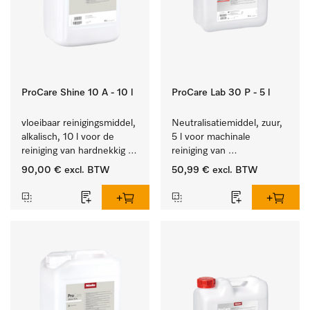
ProCare Shine 10 A - 10 l
ProCare Lab 30 P - 5 l
vloeibaar reinigingsmiddel, 
Neutralisatiemiddel, zuur, 
alkalisch, 10 l voor de 
5 l voor machinale 
reiniging van hardnekkig 
reiniging van 
vuil op serviesgoed, 
laboratoriumglaswerk en -
90,00 €
excl. BTW
50,99 €
excl. BTW
bestek en glazen.
gerei.