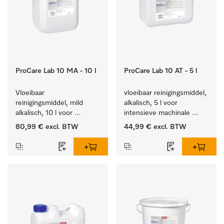
ProCare Lab 10 MA - 10 l
ProCare Lab 10 AT - 5 l
Vloeibaar 
vloeibaar reinigingsmiddel, 
reinigingsmiddel, mild 
alkalisch, 5 l voor 
alkalisch, 10 l voor 
intensieve machinale 
materiaalbesparende, 
reiniging van 
80,99 €
excl. BTW
44,99 €
excl. BTW
machinale reiniging van 
laboratoriumglaswerk en -
laboratoriumglasw. en -
gerei.
gerei.