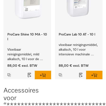
ProCare Shine 10 MA - 10
ProCare Lab 10 AT - 10 l
l
vloeibaar reinigingsmiddel, 
Vloeibaar 
alkalisch, 10 l voor 
reinigingsmiddel, mild 
intensieve machinale 
alkalisch, 10 l voor de 
reiniging van 
reiniging van lichte 
laboratoriumglaswerk en -
88,00 €
excl. BTW
88,00 €
excl. BTW
vervuiling op serviesgoed, 
gerei.
bestek en glazen.
Accessoires
voor
“****************************