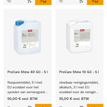
ProCare Shine 40 GC - 5 l
ProCare Shine 10 GC - 5 l
Naspoelmiddel, 5 l met 
vloeibaar reinigingsmiddel, 
EU ecolabel voor het 
alkalisch, 5 l met EU 
spoelen van serviesgoed, 
ecolabel voor de reiniging 
bestek en glazen.
van alledaags vuil op 
50,00 €
excl. BTW
55,00 €
excl. BTW
serviesgoed, bestek en 
glazen.