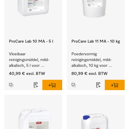
ProCare Lab 10 MA - 5 l
ProCare Lab 11 MA - 10 kg
Vloeibaar 
Poedervormig 
reinigingsmiddel, mild-
reinigingsmiddel, mild-
alkalisch, 5 l voor 
alkalisch, 10 kg voor 
materiaalbesparende, 
materiaalbesparende, 
40,99 €
excl. BTW
80,99 €
excl. BTW
machinale reiniging van 
machinale reiniging van 
laboratoriumglasw. en -
laboratoriumglasw. en -
gerei.
gerei.