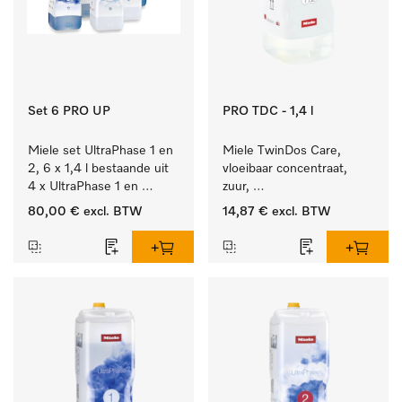
Set 6 PRO UP
PRO TDC - 1,4 l
Miele set UltraPhase 1 en 
Miele TwinDos Care, 
2, 6 x 1,4 l bestaande uit 
vloeibaar concentraat, 
4 x UltraPhase 1 en 
zuur, 
2 x UltraPhase 2.
1,4 l Reinigingsmiddel 
80,00 €
excl. BTW
14,87 €
excl. BTW
voor het TwinDos-
doseersysteem.