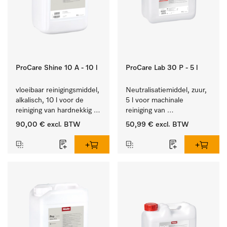
ProCare Shine 10 A - 10 l
ProCare Lab 30 P - 5 l
vloeibaar reinigingsmiddel, 
Neutralisatiemiddel, zuur, 
alkalisch, 10 l voor de 
5 l voor machinale 
reiniging van hardnekkig 
reiniging van 
vuil op serviesgoed, 
laboratoriumglaswerk en -
90,00 €
excl. BTW
50,99 €
excl. BTW
bestek en glazen.
gerei.