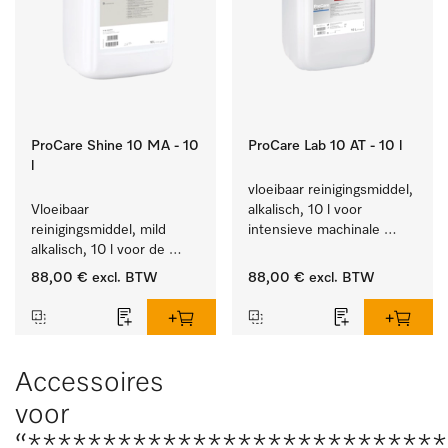
ProCare Shine 10 MA - 10
ProCare Lab 10 AT - 10 l
l
vloeibaar reinigingsmiddel, 
Vloeibaar 
alkalisch, 10 l voor 
reinigingsmiddel, mild 
intensieve machinale 
alkalisch, 10 l voor de 
reiniging van 
reiniging van lichte 
laboratoriumglaswerk en -
88,00 €
excl. BTW
88,00 €
excl. BTW
vervuiling op serviesgoed, 
gerei.
bestek en glazen.
Accessoires
voor
“****************************