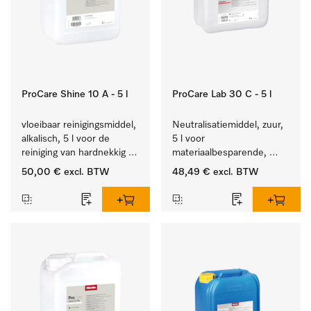
ProCare Shine 10 A - 5 l
ProCare Lab 30 C - 5 l
vloeibaar reinigingsmiddel, 
Neutralisatiemiddel, zuur, 
alkalisch, 5 l voor de 
5 l voor 
reiniging van hardnekkig 
materiaalbesparende, 
vuil op serviesgoed, 
machinale reiniging van 
50,00 €
excl. BTW
48,49 €
excl. BTW
bestek en glazen.
laboratoriumglasw. en -
gerei.