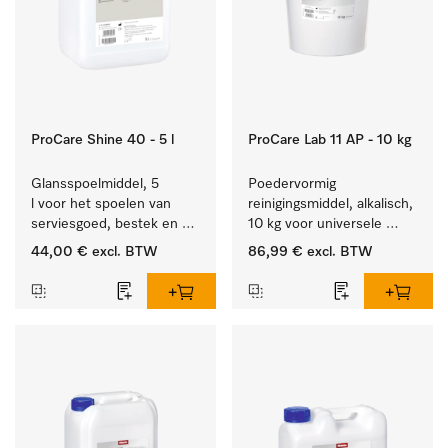
ProCare Shine 40 - 5 l
ProCare Lab 11 AP - 10 kg
Glansspoelmiddel, 5 
Poedervormig 
l voor het spoelen van 
reinigingsmiddel, alkalisch, 
serviesgoed, bestek en 
10 kg voor universele 
ideaal voor glazen.
machinale reiniging van 
44,00 €
excl. BTW
86,99 €
excl. BTW
laboratoriumglaswerk en -
gerei.