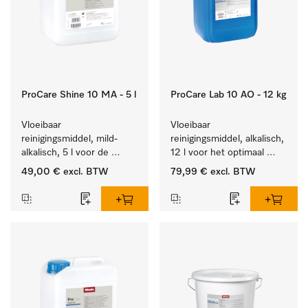
ProCare Shine 10 MA - 5 l
ProCare Lab 10 AO - 12 kg
Vloeibaar 
Vloeibaar 
reinigingsmiddel, mild-
reinigingsmiddel, alkalisch, 
alkalisch, 5 l voor de 
12 l voor het optimaal 
reiniging van lichte 
behandelen van 
49,00 €
excl. BTW
79,99 €
excl. BTW
vervuiling op serviesgoed, 
laboratoriumhulpstukken.
bestek en glazen.