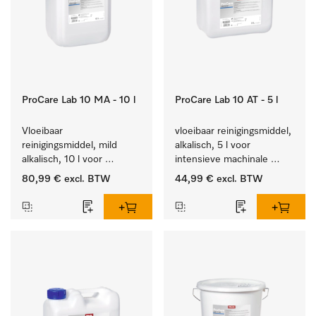
ProCare Lab 10 MA - 10 l
ProCare Lab 10 AT - 5 l
Vloeibaar 
vloeibaar reinigingsmiddel, 
reinigingsmiddel, mild 
alkalisch, 5 l voor 
alkalisch, 10 l voor 
intensieve machinale 
materiaalbesparende, 
reiniging van 
80,99 €
excl. BTW
44,99 €
excl. BTW
machinale reiniging van 
laboratoriumglaswerk en -
laboratoriumglasw. en -
gerei.
gerei.