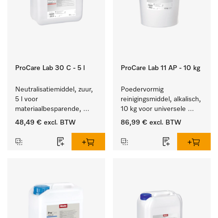
ProCare Lab 30 C - 5 l
ProCare Lab 11 AP - 10 kg
Neutralisatiemiddel, zuur, 
Poedervormig 
5 l voor 
reinigingsmiddel, alkalisch, 
materiaalbesparende, 
10 kg voor universele 
machinale reiniging van 
machinale reiniging van 
48,49 €
excl. BTW
86,99 €
excl. BTW
laboratoriumglasw. en -
laboratoriumglaswerk en -
gerei.
gerei.