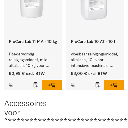
ProCare Lab 11 MA - 10 kg
ProCare Lab 10 AT - 10 l
Poedervormig 
vloeibaar reinigingsmiddel, 
reinigingsmiddel, mild-
alkalisch, 10 l voor 
alkalisch, 10 kg voor 
intensieve machinale 
materiaalbesparende, 
reiniging van 
80,99 €
excl. BTW
88,00 €
excl. BTW
machinale reiniging van 
laboratoriumglaswerk en -
laboratoriumglasw. en -
gerei.
gerei.
Accessoires
voor
“****************************