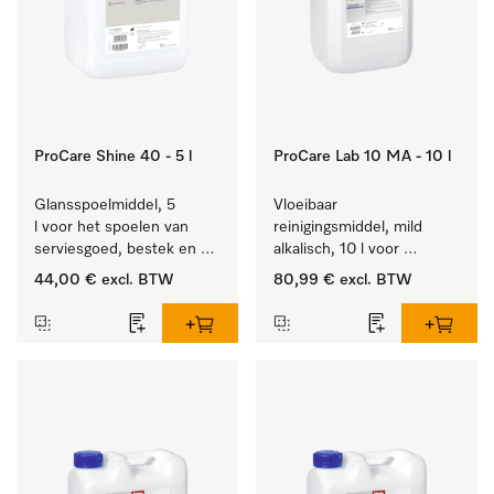
ProCare Shine 40 - 5 l
ProCare Lab 10 MA - 10 l
Glansspoelmiddel, 5 
Vloeibaar 
l voor het spoelen van 
reinigingsmiddel, mild 
serviesgoed, bestek en 
alkalisch, 10 l voor 
ideaal voor glazen.
materiaalbesparende, 
44,00 €
excl. BTW
80,99 €
excl. BTW
machinale reiniging van 
laboratoriumglasw. en -
gerei.