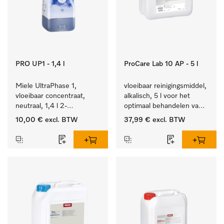
PRO UP1 - 1,4 l
ProCare Lab 10 AP - 5 l
Miele UltraPhase 1, 
vloeibaar reinigingsmiddel, 
vloeibaar concentraat, 
alkalisch, 5 l voor het 
neutraal, 1,4 l 2-
optimaal behandelen van 
componentenwasmiddel 
laboratoriumhulpstukken.
10,00 €
excl. BTW
37,99 €
excl. BTW
voor bont, wit en fijn 
wasgoed.