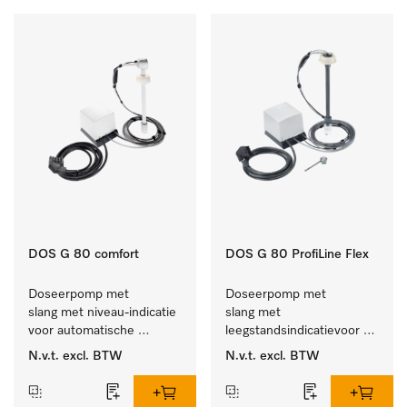
DOS G 80 comfort
DOS G 80 ProfiLine Flex
Doseerpomp met 
Doseerpomp met 
slang met niveau-indicatie 
slang met 
voor automatische 
leegstandsindicatievoor 
dosering van vloeibare 
de autom. dosering van 
N.v.t.
excl. BTW
N.v.t.
excl. BTW
reinigingsmiddelen
vloeibaar reinigingsmiddel.