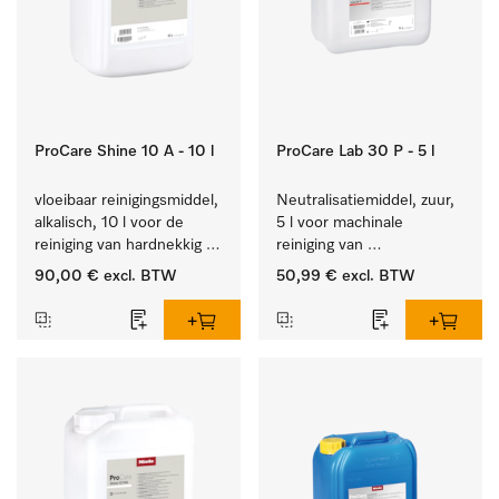
ProCare Shine 10 A - 10 l
ProCare Lab 30 P - 5 l
vloeibaar reinigingsmiddel, 
Neutralisatiemiddel, zuur, 
alkalisch, 10 l voor de 
5 l voor machinale 
reiniging van hardnekkig 
reiniging van 
vuil op serviesgoed, 
laboratoriumglaswerk en -
90,00 €
excl. BTW
50,99 €
excl. BTW
bestek en glazen.
gerei.