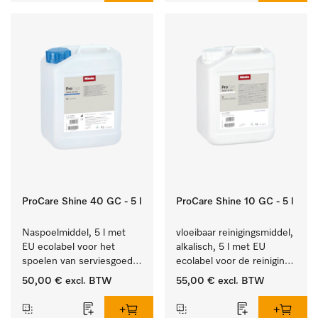
ProCare Shine 40 GC - 5 l
ProCare Shine 10 GC - 5 l
Naspoelmiddel, 5 l met 
vloeibaar reinigingsmiddel, 
EU ecolabel voor het 
alkalisch, 5 l met EU 
spoelen van serviesgoed, 
ecolabel voor de reiniging 
bestek en glazen.
van alledaags vuil op 
50,00 €
excl. BTW
55,00 €
excl. BTW
serviesgoed, bestek en 
glazen.