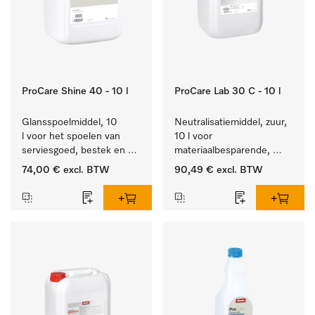
ProCare Shine 40 - 10 l
ProCare Lab 30 C - 10 l
Glansspoelmiddel, 10 
Neutralisatiemiddel, zuur, 
l voor het spoelen van 
10 l voor 
serviesgoed, bestek en 
materiaalbesparende, 
ideaal voor glazen.
machinale reiniging van 
74,00 €
excl. BTW
90,49 €
excl. BTW
laboratoriumglasw. en -
gerei.