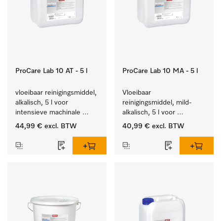
ProCare Lab 10 AT - 5 l
ProCare Lab 10 MA - 5 l
vloeibaar reinigingsmiddel, 
Vloeibaar 
alkalisch, 5 l voor 
reinigingsmiddel, mild-
intensieve machinale 
alkalisch, 5 l voor 
reiniging van 
materiaalbesparende, 
44,99 €
excl. BTW
40,99 €
excl. BTW
laboratoriumglaswerk en -
machinale reiniging van 
gerei.
laboratoriumglasw. en -
gerei.