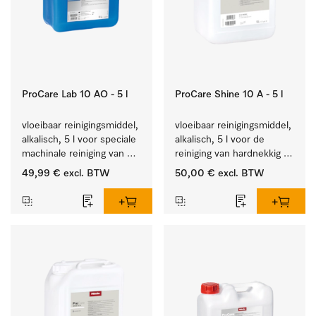
ProCare Lab 10 AO - 5 l
ProCare Shine 10 A - 5 l
vloeibaar reinigingsmiddel, 
vloeibaar reinigingsmiddel, 
alkalisch, 5 l voor speciale 
alkalisch, 5 l voor de 
machinale reiniging van 
reiniging van hardnekkig 
laboratoriumglaswerk en -
vuil op serviesgoed, 
49,99 €
excl. BTW
50,00 €
excl. BTW
gerei.
bestek en glazen.