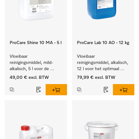
ProCare Shine 10 MA - 5 l
ProCare Lab 10 AO - 12 kg
Vloeibaar 
Vloeibaar 
reinigingsmiddel, mild-
reinigingsmiddel, alkalisch, 
alkalisch, 5 l voor de 
12 l voor het optimaal 
reiniging van lichte 
behandelen van 
49,00 €
excl. BTW
79,99 €
excl. BTW
vervuiling op serviesgoed, 
laboratoriumhulpstukken.
bestek en glazen.