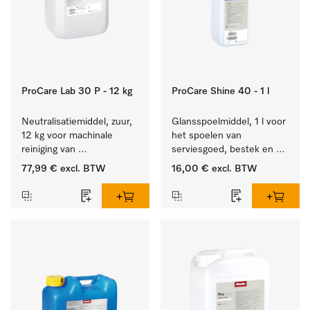
ProCare Lab 30 P - 12 kg
ProCare Shine 40 - 1 l
Neutralisatiemiddel, zuur, 
Glansspoelmiddel, 1 l voor 
12 kg voor machinale 
het spoelen van 
reiniging van 
serviesgoed, bestek en 
laboratoriumglaswerk en -
ideaal voor glazen.
77,99 €
excl. BTW
16,00 €
excl. BTW
gerei.