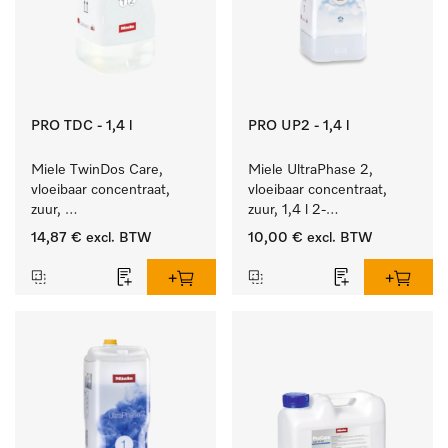
PRO TDC - 1,4 l
PRO UP2 - 1,4 l
Miele TwinDos Care, 
Miele UltraPhase 2, 
vloeibaar concentraat, 
vloeibaar concentraat, 
zuur, 
zuur, 1,4 l 2-
1,4 l Reinigingsmiddel 
componentenwasmiddel 
14,87 €
excl. BTW
10,00 €
excl. BTW
voor het TwinDos-
voor bont, wit en fijn 
doseersysteem.
wasgoed.