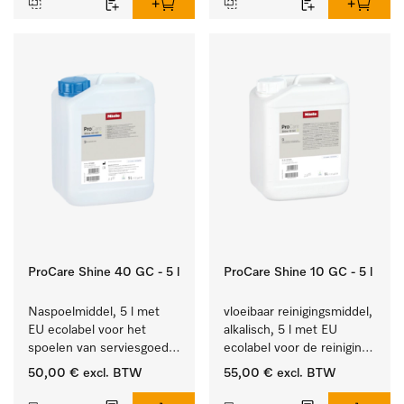
ProCare Shine 40 GC - 5 l
ProCare Shine 10 GC - 5 l
Naspoelmiddel, 5 l met 
vloeibaar reinigingsmiddel, 
EU ecolabel voor het 
alkalisch, 5 l met EU 
spoelen van serviesgoed, 
ecolabel voor de reiniging 
bestek en glazen.
van alledaags vuil op 
50,00 €
excl. BTW
55,00 €
excl. BTW
serviesgoed, bestek en 
glazen.