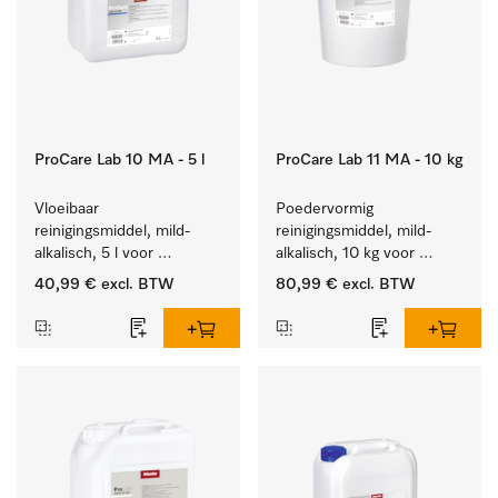
ProCare Lab 10 MA - 5 l
ProCare Lab 11 MA - 10 kg
Vloeibaar 
Poedervormig 
reinigingsmiddel, mild-
reinigingsmiddel, mild-
alkalisch, 5 l voor 
alkalisch, 10 kg voor 
materiaalbesparende, 
materiaalbesparende, 
40,99 €
excl. BTW
80,99 €
excl. BTW
machinale reiniging van 
machinale reiniging van 
laboratoriumglasw. en -
laboratoriumglasw. en -
gerei.
gerei.