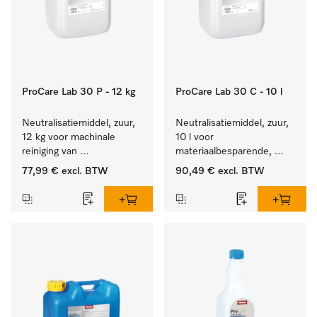
ProCare Lab 30 P - 12 kg
ProCare Lab 30 C - 10 l
Neutralisatiemiddel, zuur, 
Neutralisatiemiddel, zuur, 
12 kg voor machinale 
10 l voor 
reiniging van 
materiaalbesparende, 
laboratoriumglaswerk en -
machinale reiniging van 
77,99 €
excl. BTW
90,49 €
excl. BTW
gerei.
laboratoriumglasw. en -
gerei.