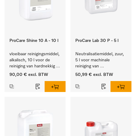
ProCare Shine 10 A - 10 l
ProCare Lab 30 P - 5 l
vloeibaar reinigingsmiddel, 
Neutralisatiemiddel, zuur, 
alkalisch, 10 l voor de 
5 l voor machinale 
reiniging van hardnekkig 
reiniging van 
vuil op serviesgoed, 
laboratoriumglaswerk en -
90,00 €
excl. BTW
50,99 €
excl. BTW
bestek en glazen.
gerei.