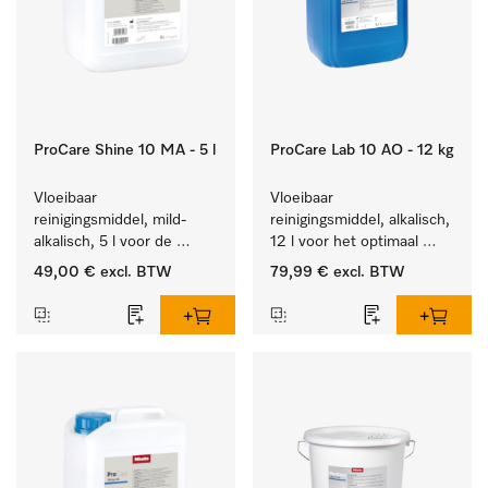
ProCare Shine 10 MA - 5 l
ProCare Lab 10 AO - 12 kg
Vloeibaar 
Vloeibaar 
reinigingsmiddel, mild-
reinigingsmiddel, alkalisch, 
alkalisch, 5 l voor de 
12 l voor het optimaal 
reiniging van lichte 
behandelen van 
49,00 €
excl. BTW
79,99 €
excl. BTW
vervuiling op serviesgoed, 
laboratoriumhulpstukken.
bestek en glazen.