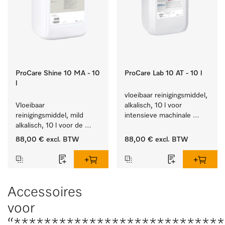
ProCare Shine 10 MA - 10
ProCare Lab 10 AT - 10 l
l
vloeibaar reinigingsmiddel, 
Vloeibaar 
alkalisch, 10 l voor 
reinigingsmiddel, mild 
intensieve machinale 
alkalisch, 10 l voor de 
reiniging van 
reiniging van lichte 
laboratoriumglaswerk en -
88,00 €
excl. BTW
88,00 €
excl. BTW
vervuiling op serviesgoed, 
gerei.
bestek en glazen.
Accessoires
voor
“****************************