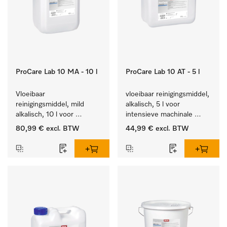
ProCare Lab 10 MA - 10 l
ProCare Lab 10 AT - 5 l
Vloeibaar 
vloeibaar reinigingsmiddel, 
reinigingsmiddel, mild 
alkalisch, 5 l voor 
alkalisch, 10 l voor 
intensieve machinale 
materiaalbesparende, 
reiniging van 
80,99 €
excl. BTW
44,99 €
excl. BTW
machinale reiniging van 
laboratoriumglaswerk en -
laboratoriumglasw. en -
gerei.
gerei.