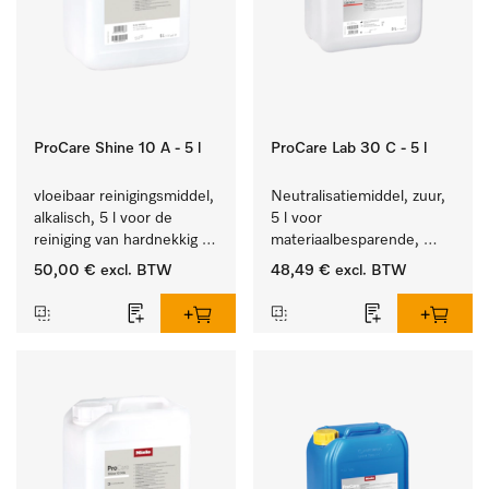
ProCare Shine 10 A - 5 l
ProCare Lab 30 C - 5 l
vloeibaar reinigingsmiddel, 
Neutralisatiemiddel, zuur, 
alkalisch, 5 l voor de 
5 l voor 
reiniging van hardnekkig 
materiaalbesparende, 
vuil op serviesgoed, 
machinale reiniging van 
50,00 €
excl. BTW
48,49 €
excl. BTW
bestek en glazen.
laboratoriumglasw. en -
gerei.