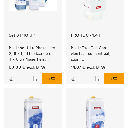
Set 6 PRO UP
PRO TDC - 1,4 l
Miele set UltraPhase 1 en 
Miele TwinDos Care, 
2, 6 x 1,4 l bestaande uit 
vloeibaar concentraat, 
4 x UltraPhase 1 en 
zuur, 
2 x UltraPhase 2.
1,4 l Reinigingsmiddel 
80,00 €
excl. BTW
14,87 €
excl. BTW
voor het TwinDos-
doseersysteem.