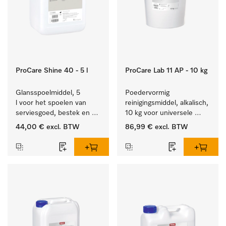
ProCare Shine 40 - 5 l
ProCare Lab 11 AP - 10 kg
Glansspoelmiddel, 5 
Poedervormig 
l voor het spoelen van 
reinigingsmiddel, alkalisch, 
serviesgoed, bestek en 
10 kg voor universele 
ideaal voor glazen.
machinale reiniging van 
44,00 €
excl. BTW
86,99 €
excl. BTW
laboratoriumglaswerk en -
gerei.