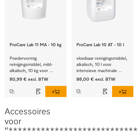
ProCare Lab 11 MA - 10 kg
ProCare Lab 10 AT - 10 l
Poedervormig 
vloeibaar reinigingsmiddel, 
reinigingsmiddel, mild-
alkalisch, 10 l voor 
alkalisch, 10 kg voor 
intensieve machinale 
materiaalbesparende, 
reiniging van 
80,99 €
excl. BTW
88,00 €
excl. BTW
machinale reiniging van 
laboratoriumglaswerk en -
laboratoriumglasw. en -
gerei.
gerei.
Accessoires
voor
“****************************