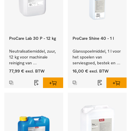
ProCare Lab 30 P - 12 kg
ProCare Shine 40 - 1 l
Neutralisatiemiddel, zuur, 
Glansspoelmiddel, 1 l voor 
12 kg voor machinale 
het spoelen van 
reiniging van 
serviesgoed, bestek en 
laboratoriumglaswerk en -
ideaal voor glazen.
77,99 €
excl. BTW
16,00 €
excl. BTW
gerei.