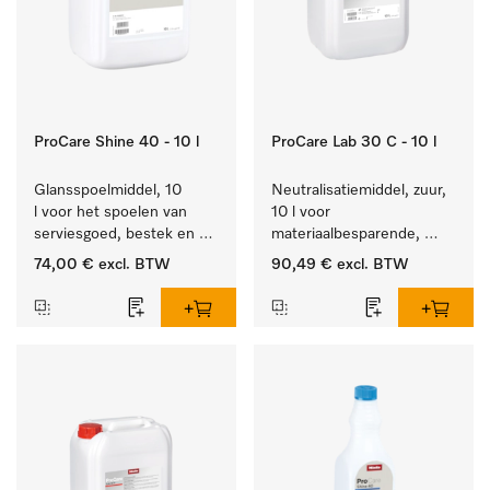
ProCare Shine 40 - 10 l
ProCare Lab 30 C - 10 l
Glansspoelmiddel, 10 
Neutralisatiemiddel, zuur, 
l voor het spoelen van 
10 l voor 
serviesgoed, bestek en 
materiaalbesparende, 
ideaal voor glazen.
machinale reiniging van 
74,00 €
excl. BTW
90,49 €
excl. BTW
laboratoriumglasw. en -
gerei.