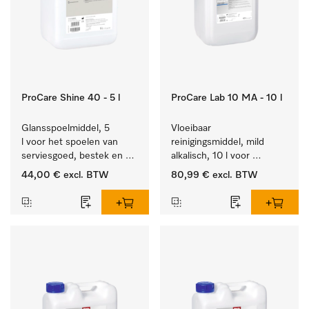
ProCare Shine 40 - 5 l
ProCare Lab 10 MA - 10 l
Glansspoelmiddel, 5 
Vloeibaar 
l voor het spoelen van 
reinigingsmiddel, mild 
serviesgoed, bestek en 
alkalisch, 10 l voor 
ideaal voor glazen.
materiaalbesparende, 
44,00 €
excl. BTW
80,99 €
excl. BTW
machinale reiniging van 
laboratoriumglasw. en -
gerei.