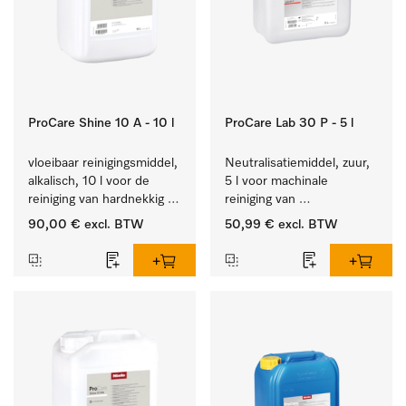
ProCare Shine 10 A - 10 l
ProCare Lab 30 P - 5 l
vloeibaar reinigingsmiddel, 
Neutralisatiemiddel, zuur, 
alkalisch, 10 l voor de 
5 l voor machinale 
reiniging van hardnekkig 
reiniging van 
vuil op serviesgoed, 
laboratoriumglaswerk en -
90,00 €
excl. BTW
50,99 €
excl. BTW
bestek en glazen.
gerei.