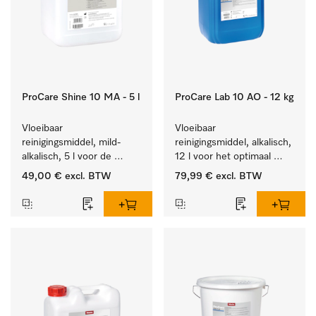
ProCare Shine 10 MA - 5 l
ProCare Lab 10 AO - 12 kg
Vloeibaar 
Vloeibaar 
reinigingsmiddel, mild-
reinigingsmiddel, alkalisch, 
alkalisch, 5 l voor de 
12 l voor het optimaal 
reiniging van lichte 
behandelen van 
49,00 €
excl. BTW
79,99 €
excl. BTW
vervuiling op serviesgoed, 
laboratoriumhulpstukken.
bestek en glazen.