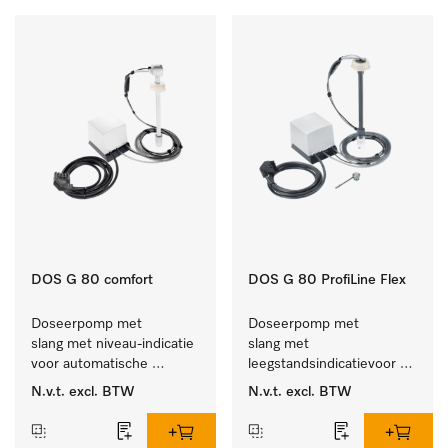
DOS G 80 comfort
DOS G 80 ProfiLine Flex
Doseerpomp met 
Doseerpomp met 
slang met niveau-indicatie 
slang met 
voor automatische 
leegstandsindicatievoor 
dosering van vloeibare 
de autom. dosering van 
N.v.t.
excl. BTW
N.v.t.
excl. BTW
reinigingsmiddelen
vloeibaar reinigingsmiddel.