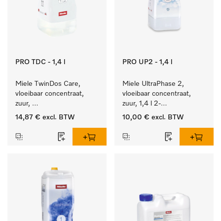
PRO TDC - 1,4 l
PRO UP2 - 1,4 l
Miele TwinDos Care, 
Miele UltraPhase 2, 
vloeibaar concentraat, 
vloeibaar concentraat, 
zuur, 
zuur, 1,4 l 2-
1,4 l Reinigingsmiddel 
componentenwasmiddel 
14,87 €
excl. BTW
10,00 €
excl. BTW
voor het TwinDos-
voor bont, wit en fijn 
doseersysteem.
wasgoed.