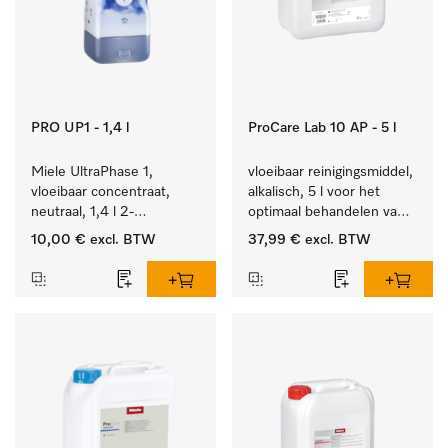
PRO UP1 - 1,4 l
ProCare Lab 10 AP - 5 l
Miele UltraPhase 1, 
vloeibaar reinigingsmiddel, 
vloeibaar concentraat, 
alkalisch, 5 l voor het 
neutraal, 1,4 l 2-
optimaal behandelen van 
componentenwasmiddel 
laboratoriumhulpstukken.
10,00 €
excl. BTW
37,99 €
excl. BTW
voor bont, wit en fijn 
wasgoed.