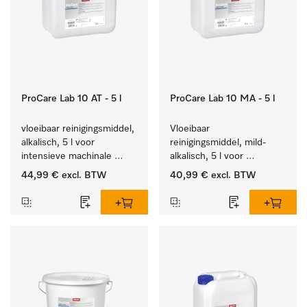
ProCare Lab 10 AT - 5 l
ProCare Lab 10 MA - 5 l
vloeibaar reinigingsmiddel, 
Vloeibaar 
alkalisch, 5 l voor 
reinigingsmiddel, mild-
intensieve machinale 
alkalisch, 5 l voor 
reiniging van 
materiaalbesparende, 
44,99 €
excl. BTW
40,99 €
excl. BTW
laboratoriumglaswerk en -
machinale reiniging van 
gerei.
laboratoriumglasw. en -
gerei.