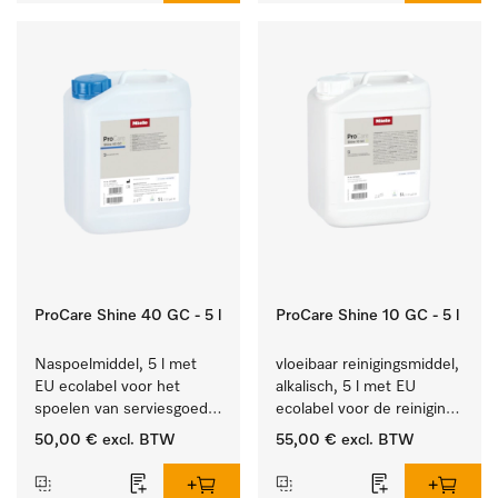
ProCare Shine 40 GC - 5 l
ProCare Shine 10 GC - 5 l
Naspoelmiddel, 5 l met 
vloeibaar reinigingsmiddel, 
EU ecolabel voor het 
alkalisch, 5 l met EU 
spoelen van serviesgoed, 
ecolabel voor de reiniging 
bestek en glazen.
van alledaags vuil op 
50,00 €
excl. BTW
55,00 €
excl. BTW
serviesgoed, bestek en 
glazen.