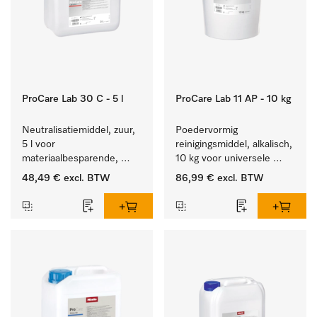
ProCare Lab 30 C - 5 l
ProCare Lab 11 AP - 10 kg
Neutralisatiemiddel, zuur, 
Poedervormig 
5 l voor 
reinigingsmiddel, alkalisch, 
materiaalbesparende, 
10 kg voor universele 
machinale reiniging van 
machinale reiniging van 
48,49 €
excl. BTW
86,99 €
excl. BTW
laboratoriumglasw. en -
laboratoriumglaswerk en -
gerei.
gerei.