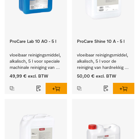
ProCare Lab 10 AO - 5 l
ProCare Shine 10 A - 5 l
vloeibaar reinigingsmiddel, 
vloeibaar reinigingsmiddel, 
alkalisch, 5 l voor speciale 
alkalisch, 5 l voor de 
machinale reiniging van 
reiniging van hardnekkig 
laboratoriumglaswerk en -
vuil op serviesgoed, 
49,99 €
excl. BTW
50,00 €
excl. BTW
gerei.
bestek en glazen.