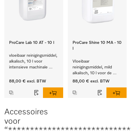
ProCare Lab 10 AT - 10 l
ProCare Shine 10 MA - 10
l
vloeibaar reinigingsmiddel, 
alkalisch, 10 l voor 
Vloeibaar 
intensieve machinale 
reinigingsmiddel, mild 
reiniging van 
alkalisch, 10 l voor de 
laboratoriumglaswerk en -
reiniging van lichte 
88,00 €
excl. BTW
88,00 €
excl. BTW
gerei.
vervuiling op serviesgoed, 
bestek en glazen.
Accessoires
voor
“****************************