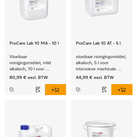
ProCare Lab 10 MA - 10 l
ProCare Lab 10 AT - 5 l
Vloeibaar 
vloeibaar reinigingsmiddel, 
reinigingsmiddel, mild 
alkalisch, 5 l voor 
alkalisch, 10 l voor 
intensieve machinale 
materiaalbesparende, 
reiniging van 
80,99 €
excl. BTW
44,99 €
excl. BTW
machinale reiniging van 
laboratoriumglaswerk en -
laboratoriumglasw. en -
gerei.
gerei.