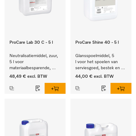
ProCare Lab 30 C - 5 l
ProCare Shine 40 - 5 l
Neutralisatiemiddel, zuur, 
Glansspoelmiddel, 5 
5 l voor 
l voor het spoelen van 
materiaalbesparende, 
serviesgoed, bestek en 
machinale reiniging van 
ideaal voor glazen.
48,49 €
excl. BTW
44,00 €
excl. BTW
laboratoriumglasw. en -
gerei.