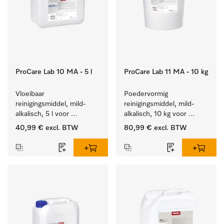
ProCare Lab 10 MA - 5 l
ProCare Lab 11 MA - 10 kg
Vloeibaar 
Poedervormig 
reinigingsmiddel, mild-
reinigingsmiddel, mild-
alkalisch, 5 l voor 
alkalisch, 10 kg voor 
materiaalbesparende, 
materiaalbesparende, 
40,99 €
excl. BTW
80,99 €
excl. BTW
machinale reiniging van 
machinale reiniging van 
laboratoriumglasw. en -
laboratoriumglasw. en -
gerei.
gerei.