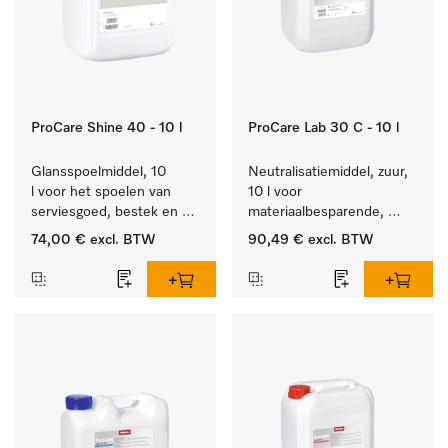
ProCare Shine 40 - 10 l
ProCare Lab 30 C - 10 l
Glansspoelmiddel, 10 
Neutralisatiemiddel, zuur, 
l voor het spoelen van 
10 l voor 
serviesgoed, bestek en 
materiaalbesparende, 
ideaal voor glazen.
machinale reiniging van 
74,00 €
excl. BTW
90,49 €
excl. BTW
laboratoriumglasw. en -
gerei.