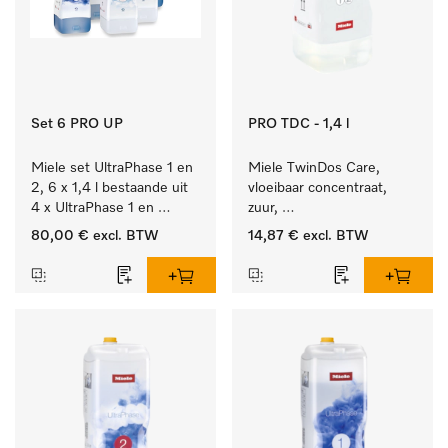
Set 6 PRO UP
PRO TDC - 1,4 l
Miele set UltraPhase 1 en 
Miele TwinDos Care, 
2, 6 x 1,4 l bestaande uit 
vloeibaar concentraat, 
4 x UltraPhase 1 en 
zuur, 
2 x UltraPhase 2.
1,4 l Reinigingsmiddel 
80,00 €
excl. BTW
14,87 €
excl. BTW
voor het TwinDos-
doseersysteem.