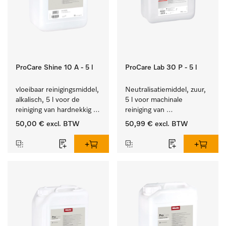
ProCare Shine 10 A - 5 l
ProCare Lab 30 P - 5 l
vloeibaar reinigingsmiddel, 
Neutralisatiemiddel, zuur, 
alkalisch, 5 l voor de 
5 l voor machinale 
reiniging van hardnekkig 
reiniging van 
vuil op serviesgoed, 
laboratoriumglaswerk en -
50,00 €
excl. BTW
50,99 €
excl. BTW
bestek en glazen.
gerei.