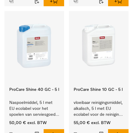
ProCare Shine 40 GC - 5 l
ProCare Shine 10 GC - 5 l
Naspoelmiddel, 5 l met 
vloeibaar reinigingsmiddel, 
EU ecolabel voor het 
alkalisch, 5 l met EU 
spoelen van serviesgoed, 
ecolabel voor de reiniging 
bestek en glazen.
van alledaags vuil op 
50,00 €
excl. BTW
55,00 €
excl. BTW
serviesgoed, bestek en 
glazen.