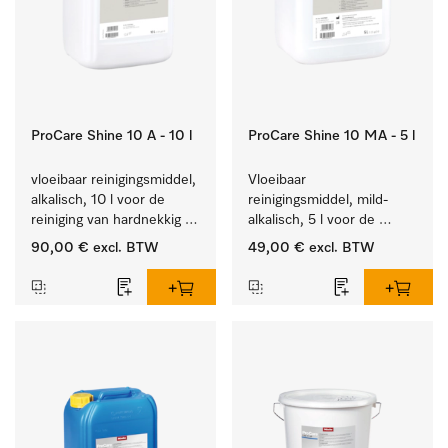
ProCare Shine 10 A - 10 l
ProCare Shine 10 MA - 5 l
vloeibaar reinigingsmiddel, 
Vloeibaar 
alkalisch, 10 l voor de 
reinigingsmiddel, mild-
reiniging van hardnekkig 
alkalisch, 5 l voor de 
vuil op serviesgoed, 
reiniging van lichte 
90,00 €
excl. BTW
49,00 €
excl. BTW
bestek en glazen.
vervuiling op serviesgoed, 
bestek en glazen.