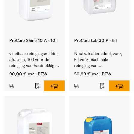
ProCare Shine 10 A - 10 l
ProCare Lab 30 P - 5 l
vloeibaar reinigingsmiddel, 
Neutralisatiemiddel, zuur, 
alkalisch, 10 l voor de 
5 l voor machinale 
reiniging van hardnekkig 
reiniging van 
vuil op serviesgoed, 
laboratoriumglaswerk en -
90,00 €
excl. BTW
50,99 €
excl. BTW
bestek en glazen.
gerei.