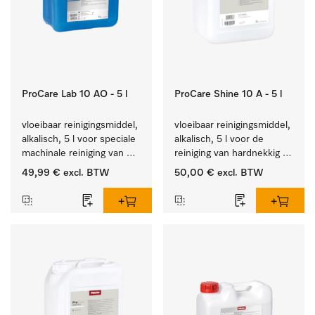
ProCare Lab 10 AO - 5 l
ProCare Shine 10 A - 5 l
vloeibaar reinigingsmiddel, 
vloeibaar reinigingsmiddel, 
alkalisch, 5 l voor speciale 
alkalisch, 5 l voor de 
machinale reiniging van 
reiniging van hardnekkig 
laboratoriumglaswerk en -
vuil op serviesgoed, 
49,99 €
excl. BTW
50,00 €
excl. BTW
gerei.
bestek en glazen.