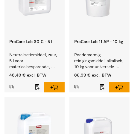
ProCare Lab 30 C - 5 l
ProCare Lab 11 AP - 10 kg
Neutralisatiemiddel, zuur, 
Poedervormig 
5 l voor 
reinigingsmiddel, alkalisch, 
materiaalbesparende, 
10 kg voor universele 
machinale reiniging van 
machinale reiniging van 
48,49 €
excl. BTW
86,99 €
excl. BTW
laboratoriumglasw. en -
laboratoriumglaswerk en -
gerei.
gerei.