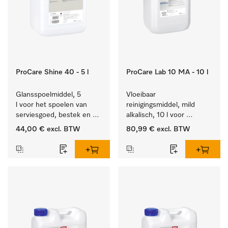
ProCare Shine 40 - 5 l
ProCare Lab 10 MA - 10 l
Glansspoelmiddel, 5 
Vloeibaar 
l voor het spoelen van 
reinigingsmiddel, mild 
serviesgoed, bestek en 
alkalisch, 10 l voor 
ideaal voor glazen.
materiaalbesparende, 
44,00 €
excl. BTW
80,99 €
excl. BTW
machinale reiniging van 
laboratoriumglasw. en -
gerei.