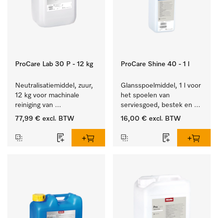
ProCare Lab 30 P - 12 kg
ProCare Shine 40 - 1 l
Neutralisatiemiddel, zuur, 
Glansspoelmiddel, 1 l voor 
12 kg voor machinale 
het spoelen van 
reiniging van 
serviesgoed, bestek en 
laboratoriumglaswerk en -
ideaal voor glazen.
77,99 €
excl. BTW
16,00 €
excl. BTW
gerei.