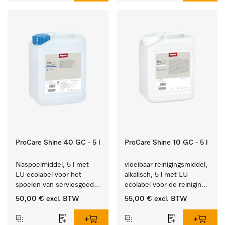
ProCare Shine 40 GC - 5 l
ProCare Shine 10 GC - 5 l
Naspoelmiddel, 5 l met 
vloeibaar reinigingsmiddel, 
EU ecolabel voor het 
alkalisch, 5 l met EU 
spoelen van serviesgoed, 
ecolabel voor de reiniging 
bestek en glazen.
van alledaags vuil op 
50,00 €
excl. BTW
55,00 €
excl. BTW
serviesgoed, bestek en 
glazen.