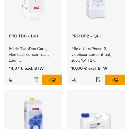
PRO TDC - 1,4 l
PRO UP2 - 1,4 l
Miele TwinDos Care, 
Miele UltraPhase 2, 
vloeibaar concentraat, 
vloeibaar concentraat, 
zuur, 
zuur, 1,4 l 2-
1,4 l Reinigingsmiddel 
componentenwasmiddel 
14,87 €
excl. BTW
10,00 €
excl. BTW
voor het TwinDos-
voor bont, wit en fijn 
doseersysteem.
wasgoed.