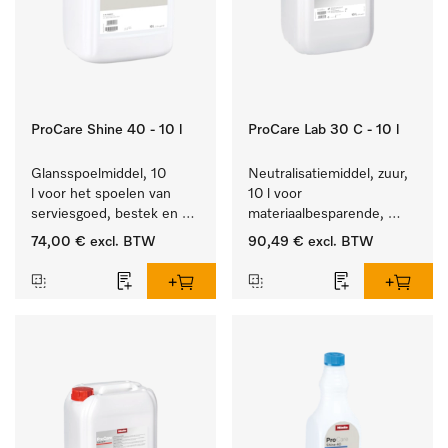
ProCare Shine 40 - 10 l
ProCare Lab 30 C - 10 l
Glansspoelmiddel, 10 
Neutralisatiemiddel, zuur, 
l voor het spoelen van 
10 l voor 
serviesgoed, bestek en 
materiaalbesparende, 
ideaal voor glazen.
machinale reiniging van 
74,00 €
excl. BTW
90,49 €
excl. BTW
laboratoriumglasw. en -
gerei.