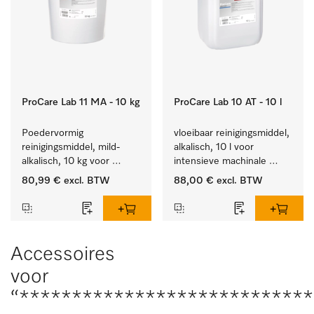
ProCare Lab 11 MA - 10 kg
ProCare Lab 10 AT - 10 l
Poedervormig 
vloeibaar reinigingsmiddel, 
reinigingsmiddel, mild-
alkalisch, 10 l voor 
alkalisch, 10 kg voor 
intensieve machinale 
materiaalbesparende, 
reiniging van 
80,99 €
excl. BTW
88,00 €
excl. BTW
machinale reiniging van 
laboratoriumglaswerk en -
laboratoriumglasw. en -
gerei.
gerei.
Accessoires
voor
“****************************