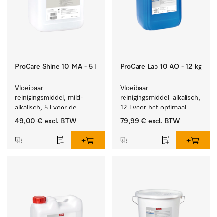
ProCare Shine 10 MA - 5 l
ProCare Lab 10 AO - 12 kg
Vloeibaar 
Vloeibaar 
reinigingsmiddel, mild-
reinigingsmiddel, alkalisch, 
alkalisch, 5 l voor de 
12 l voor het optimaal 
reiniging van lichte 
behandelen van 
49,00 €
excl. BTW
79,99 €
excl. BTW
vervuiling op serviesgoed, 
laboratoriumhulpstukken.
bestek en glazen.