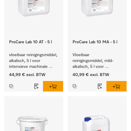
ProCare Lab 10 AT - 5 l
ProCare Lab 10 MA - 5 l
vloeibaar reinigingsmiddel, 
Vloeibaar 
alkalisch, 5 l voor 
reinigingsmiddel, mild-
intensieve machinale 
alkalisch, 5 l voor 
reiniging van 
materiaalbesparende, 
44,99 €
excl. BTW
40,99 €
excl. BTW
laboratoriumglaswerk en -
machinale reiniging van 
gerei.
laboratoriumglasw. en -
gerei.