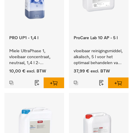
PRO UP1 - 1,4 l
ProCare Lab 10 AP - 5 l
Miele UltraPhase 1, 
vloeibaar reinigingsmiddel, 
vloeibaar concentraat, 
alkalisch, 5 l voor het 
neutraal, 1,4 l 2-
optimaal behandelen van 
componentenwasmiddel 
laboratoriumhulpstukken.
10,00 €
excl. BTW
37,99 €
excl. BTW
voor bont, wit en fijn 
wasgoed.