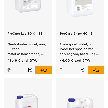
ProCare Lab 30 C - 5 l
ProCare Shine 40 - 5 l
Neutralisatiemiddel, zuur, 
Glansspoelmiddel, 5 
5 l voor 
l voor het spoelen van 
materiaalbesparende, 
serviesgoed, bestek en 
machinale reiniging van 
ideaal voor glazen.
48,49 €
excl. BTW
44,00 €
excl. BTW
laboratoriumglasw. en -
gerei.