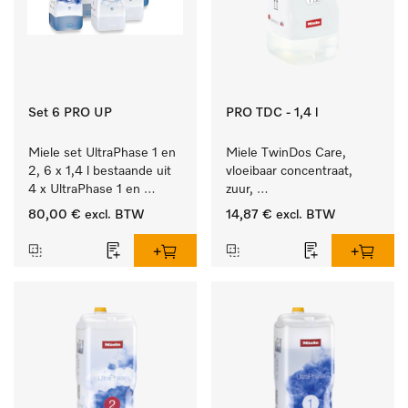
Set 6 PRO UP
PRO TDC - 1,4 l
Miele set UltraPhase 1 en 
Miele TwinDos Care, 
2, 6 x 1,4 l bestaande uit 
vloeibaar concentraat, 
4 x UltraPhase 1 en 
zuur, 
2 x UltraPhase 2.
1,4 l Reinigingsmiddel 
80,00 €
excl. BTW
14,87 €
excl. BTW
voor het TwinDos-
doseersysteem.