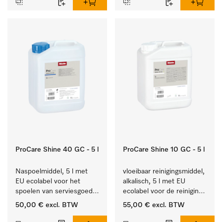
ProCare Shine 40 GC - 5 l
ProCare Shine 10 GC - 5 l
Naspoelmiddel, 5 l met 
vloeibaar reinigingsmiddel, 
EU ecolabel voor het 
alkalisch, 5 l met EU 
spoelen van serviesgoed, 
ecolabel voor de reiniging 
bestek en glazen.
van alledaags vuil op 
50,00 €
excl. BTW
55,00 €
excl. BTW
serviesgoed, bestek en 
glazen.