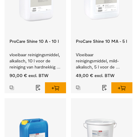
ProCare Shine 10 A - 10 l
ProCare Shine 10 MA - 5 l
vloeibaar reinigingsmiddel, 
Vloeibaar 
alkalisch, 10 l voor de 
reinigingsmiddel, mild-
reiniging van hardnekkig 
alkalisch, 5 l voor de 
vuil op serviesgoed, 
reiniging van lichte 
90,00 €
excl. BTW
49,00 €
excl. BTW
bestek en glazen.
vervuiling op serviesgoed, 
bestek en glazen.