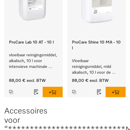
ProCare Lab 10 AT - 10 l
ProCare Shine 10 MA - 10
l
vloeibaar reinigingsmiddel, 
alkalisch, 10 l voor 
Vloeibaar 
intensieve machinale 
reinigingsmiddel, mild 
reiniging van 
alkalisch, 10 l voor de 
laboratoriumglaswerk en -
reiniging van lichte 
88,00 €
excl. BTW
88,00 €
excl. BTW
gerei.
vervuiling op serviesgoed, 
bestek en glazen.
Accessoires
voor
“***************************M