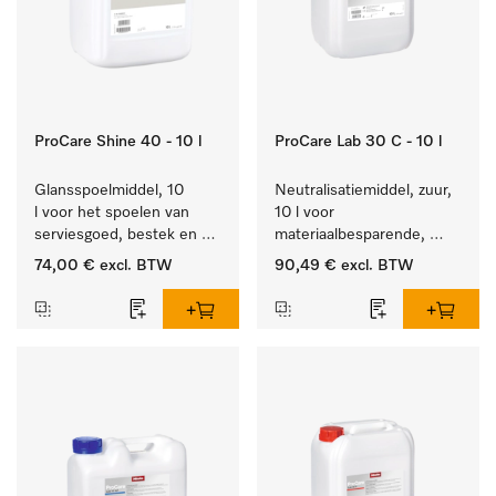
ProCare Shine 40 - 10 l
ProCare Lab 30 C - 10 l
Glansspoelmiddel, 10 
Neutralisatiemiddel, zuur, 
l voor het spoelen van 
10 l voor 
serviesgoed, bestek en 
materiaalbesparende, 
ideaal voor glazen.
machinale reiniging van 
74,00 €
excl. BTW
90,49 €
excl. BTW
laboratoriumglasw. en -
gerei.