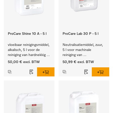
ProCare Shine 10 A - 5 l
ProCare Lab 30 P - 5 l
vloeibaar reinigingsmiddel, 
Neutralisatiemiddel, zuur, 
alkalisch, 5 l voor de 
5 l voor machinale 
reiniging van hardnekkig 
reiniging van 
vuil op serviesgoed, 
laboratoriumglaswerk en -
50,00 €
excl. BTW
50,99 €
excl. BTW
bestek en glazen.
gerei.