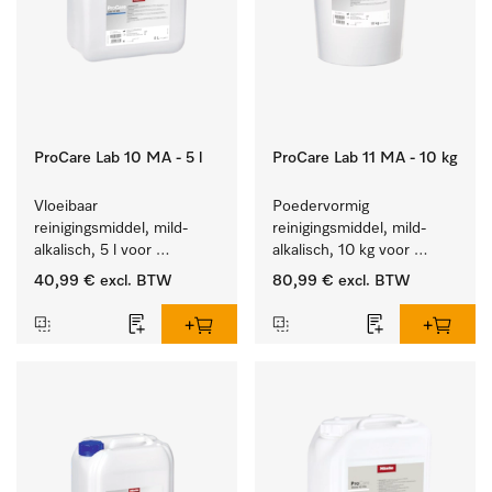
ProCare Lab 10 MA - 5 l
ProCare Lab 11 MA - 10 kg
Vloeibaar 
Poedervormig 
reinigingsmiddel, mild-
reinigingsmiddel, mild-
alkalisch, 5 l voor 
alkalisch, 10 kg voor 
materiaalbesparende, 
materiaalbesparende, 
40,99 €
excl. BTW
80,99 €
excl. BTW
machinale reiniging van 
machinale reiniging van 
laboratoriumglasw. en -
laboratoriumglasw. en -
gerei.
gerei.