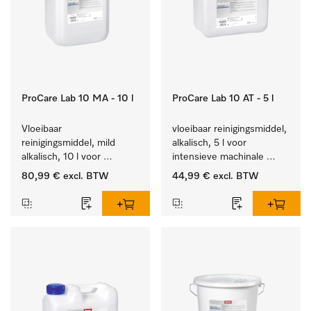
ProCare Lab 10 MA - 10 l
ProCare Lab 10 AT - 5 l
Vloeibaar 
vloeibaar reinigingsmiddel, 
reinigingsmiddel, mild 
alkalisch, 5 l voor 
alkalisch, 10 l voor 
intensieve machinale 
materiaalbesparende, 
reiniging van 
80,99 €
excl. BTW
44,99 €
excl. BTW
machinale reiniging van 
laboratoriumglaswerk en -
laboratoriumglasw. en -
gerei.
gerei.