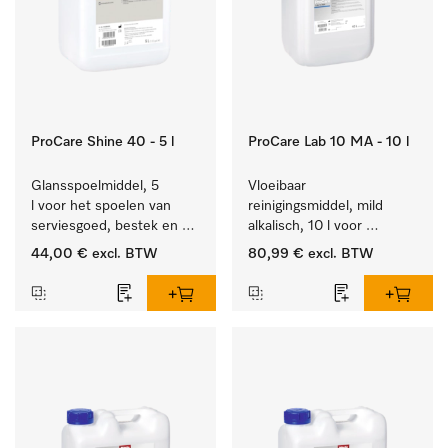
ProCare Shine 40 - 5 l
ProCare Lab 10 MA - 10 l
Glansspoelmiddel, 5 
Vloeibaar 
l voor het spoelen van 
reinigingsmiddel, mild 
serviesgoed, bestek en 
alkalisch, 10 l voor 
ideaal voor glazen.
materiaalbesparende, 
44,00 €
excl. BTW
80,99 €
excl. BTW
machinale reiniging van 
laboratoriumglasw. en -
gerei.