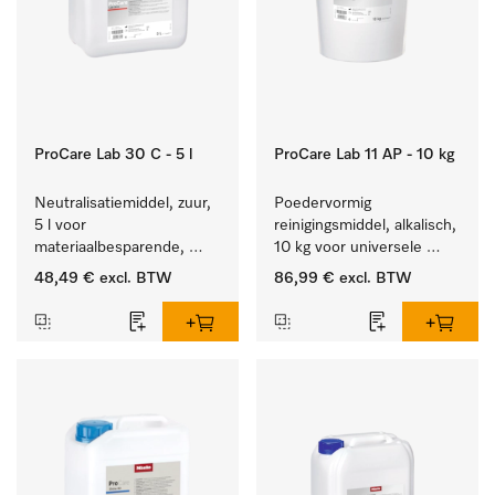
ProCare Lab 30 C - 5 l
ProCare Lab 11 AP - 10 kg
Neutralisatiemiddel, zuur, 
Poedervormig 
5 l voor 
reinigingsmiddel, alkalisch, 
materiaalbesparende, 
10 kg voor universele 
machinale reiniging van 
machinale reiniging van 
48,49 €
excl. BTW
86,99 €
excl. BTW
laboratoriumglasw. en -
laboratoriumglaswerk en -
gerei.
gerei.