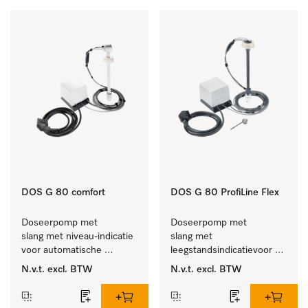
DOS G 80 comfort
DOS G 80 ProfiLine Flex
Doseerpomp met 
Doseerpomp met 
slang met niveau-indicatie 
slang met 
voor automatische 
leegstandsindicatievoor 
dosering van vloeibare 
de autom. dosering van 
N.v.t.
excl. BTW
N.v.t.
excl. BTW
reinigingsmiddelen
vloeibaar reinigingsmiddel.