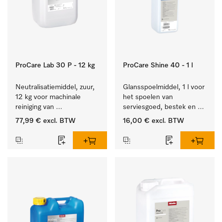
ProCare Lab 30 P - 12 kg
ProCare Shine 40 - 1 l
Neutralisatiemiddel, zuur, 
Glansspoelmiddel, 1 l voor 
12 kg voor machinale 
het spoelen van 
reiniging van 
serviesgoed, bestek en 
laboratoriumglaswerk en -
ideaal voor glazen.
77,99 €
excl. BTW
16,00 €
excl. BTW
gerei.