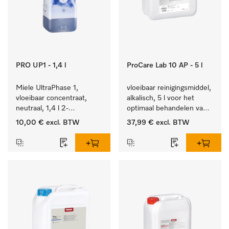
PRO UP1 - 1,4 l
ProCare Lab 10 AP - 5 l
Miele UltraPhase 1, 
vloeibaar reinigingsmiddel, 
vloeibaar concentraat, 
alkalisch, 5 l voor het 
neutraal, 1,4 l 2-
optimaal behandelen van 
componentenwasmiddel 
laboratoriumhulpstukken.
10,00 €
excl. BTW
37,99 €
excl. BTW
voor bont, wit en fijn 
wasgoed.