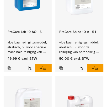
ProCare Lab 10 AO - 5 l
ProCare Shine 10 A - 5 l
vloeibaar reinigingsmiddel, 
vloeibaar reinigingsmiddel, 
alkalisch, 5 l voor speciale 
alkalisch, 5 l voor de 
machinale reiniging van 
reiniging van hardnekkig 
laboratoriumglaswerk en -
vuil op serviesgoed, 
49,99 €
excl. BTW
50,00 €
excl. BTW
gerei.
bestek en glazen.