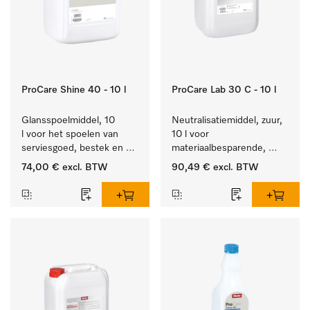
ProCare Shine 40 - 10 l
ProCare Lab 30 C - 10 l
Glansspoelmiddel, 10 
Neutralisatiemiddel, zuur, 
l voor het spoelen van 
10 l voor 
serviesgoed, bestek en 
materiaalbesparende, 
ideaal voor glazen.
machinale reiniging van 
74,00 €
excl. BTW
90,49 €
excl. BTW
laboratoriumglasw. en -
gerei.