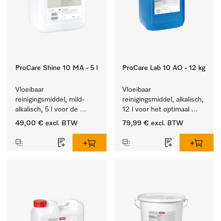
ProCare Shine 10 MA - 5 l
ProCare Lab 10 AO - 12 kg
Vloeibaar 
Vloeibaar 
reinigingsmiddel, mild-
reinigingsmiddel, alkalisch, 
alkalisch, 5 l voor de 
12 l voor het optimaal 
reiniging van lichte 
behandelen van 
49,00 €
excl. BTW
79,99 €
excl. BTW
vervuiling op serviesgoed, 
laboratoriumhulpstukken.
bestek en glazen.