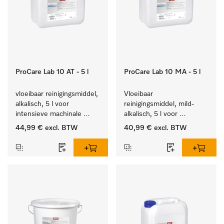
ProCare Lab 10 AT - 5 l
ProCare Lab 10 MA - 5 l
vloeibaar reinigingsmiddel, 
Vloeibaar 
alkalisch, 5 l voor 
reinigingsmiddel, mild-
intensieve machinale 
alkalisch, 5 l voor 
reiniging van 
materiaalbesparende, 
44,99 €
excl. BTW
40,99 €
excl. BTW
laboratoriumglaswerk en -
machinale reiniging van 
gerei.
laboratoriumglasw. en -
gerei.