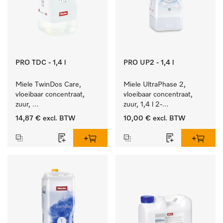
PRO TDC - 1,4 l
PRO UP2 - 1,4 l
Miele TwinDos Care, 
Miele UltraPhase 2, 
vloeibaar concentraat, 
vloeibaar concentraat, 
zuur, 
zuur, 1,4 l 2-
1,4 l Reinigingsmiddel 
componentenwasmiddel 
14,87 €
excl. BTW
10,00 €
excl. BTW
voor het TwinDos-
voor bont, wit en fijn 
doseersysteem.
wasgoed.