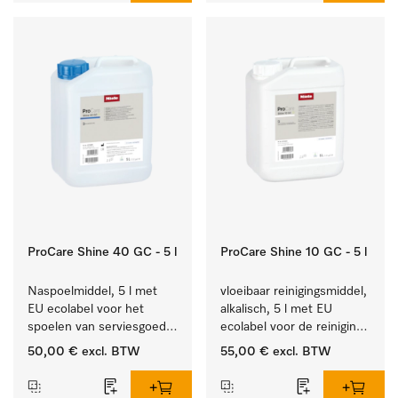
ProCare Shine 40 GC - 5 l
ProCare Shine 10 GC - 5 l
Naspoelmiddel, 5 l met 
vloeibaar reinigingsmiddel, 
EU ecolabel voor het 
alkalisch, 5 l met EU 
spoelen van serviesgoed, 
ecolabel voor de reiniging 
bestek en glazen.
van alledaags vuil op 
50,00 €
excl. BTW
55,00 €
excl. BTW
serviesgoed, bestek en 
glazen.