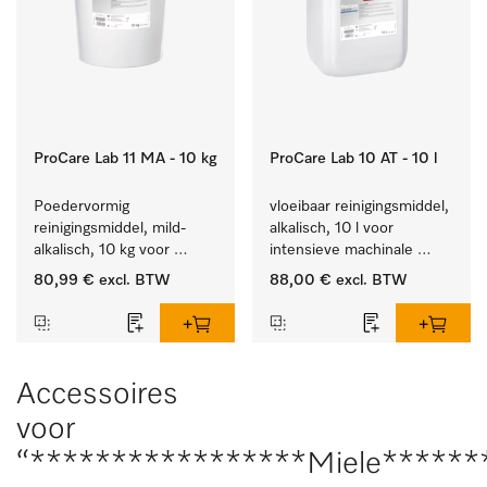
ProCare Lab 11 MA - 10 kg
ProCare Lab 10 AT - 10 l
Poedervormig 
vloeibaar reinigingsmiddel, 
reinigingsmiddel, mild-
alkalisch, 10 l voor 
alkalisch, 10 kg voor 
intensieve machinale 
materiaalbesparende, 
reiniging van 
80,99 €
excl. BTW
88,00 €
excl. BTW
machinale reiniging van 
laboratoriumglaswerk en -
laboratoriumglasw. en -
gerei.
gerei.
Accessoires
voor
“*****************Miele******