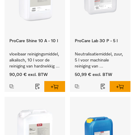
ProCare Shine 10 A - 10 l
ProCare Lab 30 P - 5 l
vloeibaar reinigingsmiddel, 
Neutralisatiemiddel, zuur, 
alkalisch, 10 l voor de 
5 l voor machinale 
reiniging van hardnekkig 
reiniging van 
vuil op serviesgoed, 
laboratoriumglaswerk en -
90,00 €
excl. BTW
50,99 €
excl. BTW
bestek en glazen.
gerei.