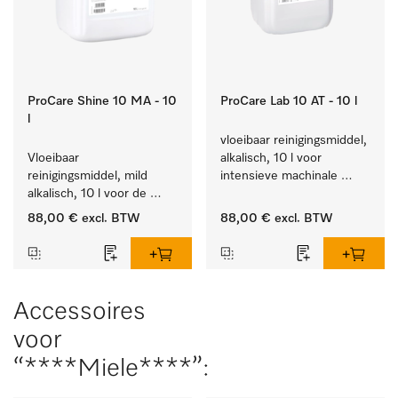
ProCare Shine 10 MA - 10
ProCare Lab 10 AT - 10 l
l
vloeibaar reinigingsmiddel, 
Vloeibaar 
alkalisch, 10 l voor 
reinigingsmiddel, mild 
intensieve machinale 
alkalisch, 10 l voor de 
reiniging van 
reiniging van lichte 
laboratoriumglaswerk en -
88,00 €
excl. BTW
88,00 €
excl. BTW
vervuiling op serviesgoed, 
gerei.
bestek en glazen.
Accessoires
voor
“****Miele****”: