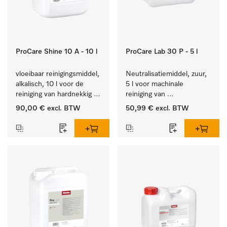
ProCare Shine 10 A - 10 l
ProCare Lab 30 P - 5 l
vloeibaar reinigingsmiddel, 
Neutralisatiemiddel, zuur, 
alkalisch, 10 l voor de 
5 l voor machinale 
reiniging van hardnekkig 
reiniging van 
vuil op serviesgoed, 
laboratoriumglaswerk en -
90,00 €
excl. BTW
50,99 €
excl. BTW
bestek en glazen.
gerei.