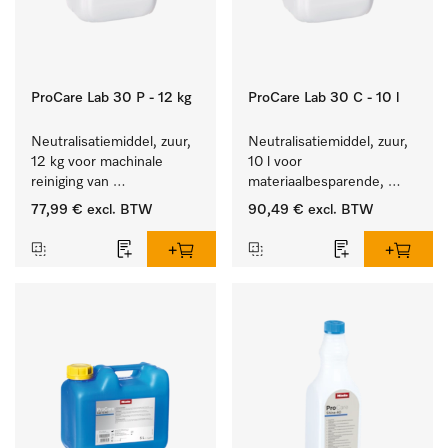
ProCare Lab 30 P - 12 kg
ProCare Lab 30 C - 10 l
Neutralisatiemiddel, zuur, 
Neutralisatiemiddel, zuur, 
12 kg voor machinale 
10 l voor 
reiniging van 
materiaalbesparende, 
laboratoriumglaswerk en -
machinale reiniging van 
77,99 €
excl. BTW
90,49 €
excl. BTW
gerei.
laboratoriumglasw. en -
gerei.