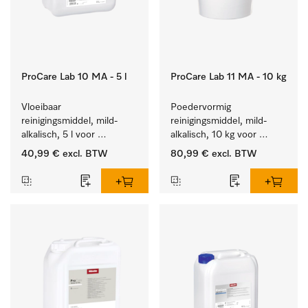
ProCare Lab 10 MA - 5 l
ProCare Lab 11 MA - 10 kg
Vloeibaar 
Poedervormig 
reinigingsmiddel, mild-
reinigingsmiddel, mild-
alkalisch, 5 l voor 
alkalisch, 10 kg voor 
materiaalbesparende, 
materiaalbesparende, 
40,99 €
excl. BTW
80,99 €
excl. BTW
machinale reiniging van 
machinale reiniging van 
laboratoriumglasw. en -
laboratoriumglasw. en -
gerei.
gerei.