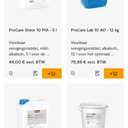
ProCare Shine 10 MA - 5 l
ProCare Lab 10 AO - 12 kg
Vloeibaar 
Vloeibaar 
reinigingsmiddel, mild-
reinigingsmiddel, alkalisch, 
alkalisch, 5 l voor de 
12 l voor het optimaal 
reiniging van lichte 
behandelen van 
49,00 €
excl. BTW
79,99 €
excl. BTW
vervuiling op serviesgoed, 
laboratoriumhulpstukken.
bestek en glazen.