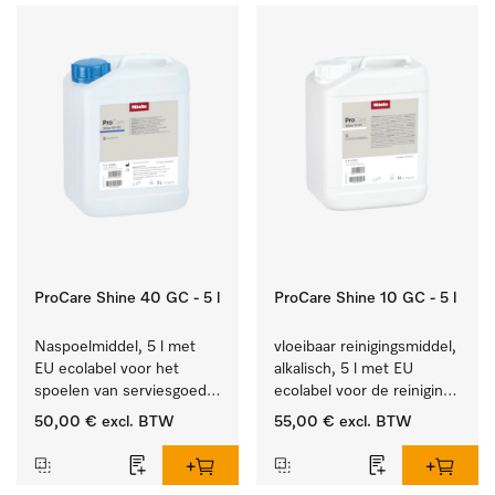
ProCare Shine 40 GC - 5 l
ProCare Shine 10 GC - 5 l
Naspoelmiddel, 5 l met 
vloeibaar reinigingsmiddel, 
EU ecolabel voor het 
alkalisch, 5 l met EU 
spoelen van serviesgoed, 
ecolabel voor de reiniging 
bestek en glazen.
van alledaags vuil op 
50,00 €
excl. BTW
55,00 €
excl. BTW
serviesgoed, bestek en 
glazen.