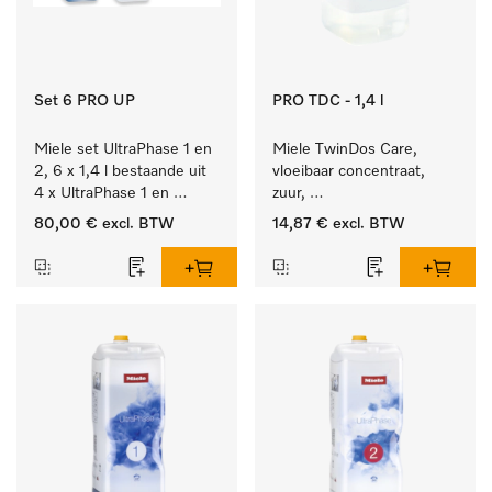
Set 6 PRO UP
PRO TDC - 1,4 l
Miele set UltraPhase 1 en 
Miele TwinDos Care, 
2, 6 x 1,4 l bestaande uit 
vloeibaar concentraat, 
4 x UltraPhase 1 en 
zuur, 
2 x UltraPhase 2.
1,4 l Reinigingsmiddel 
80,00 €
excl. BTW
14,87 €
excl. BTW
voor het TwinDos-
doseersysteem.