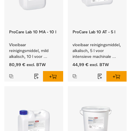
ProCare Lab 10 MA - 10 l
ProCare Lab 10 AT - 5 l
Vloeibaar 
vloeibaar reinigingsmiddel, 
reinigingsmiddel, mild 
alkalisch, 5 l voor 
alkalisch, 10 l voor 
intensieve machinale 
materiaalbesparende, 
reiniging van 
80,99 €
excl. BTW
44,99 €
excl. BTW
machinale reiniging van 
laboratoriumglaswerk en -
laboratoriumglasw. en -
gerei.
gerei.