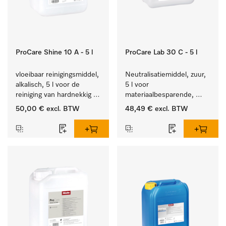
ProCare Shine 10 A - 5 l
ProCare Lab 30 C - 5 l
vloeibaar reinigingsmiddel, 
Neutralisatiemiddel, zuur, 
alkalisch, 5 l voor de 
5 l voor 
reiniging van hardnekkig 
materiaalbesparende, 
vuil op serviesgoed, 
machinale reiniging van 
50,00 €
excl. BTW
48,49 €
excl. BTW
bestek en glazen.
laboratoriumglasw. en -
gerei.