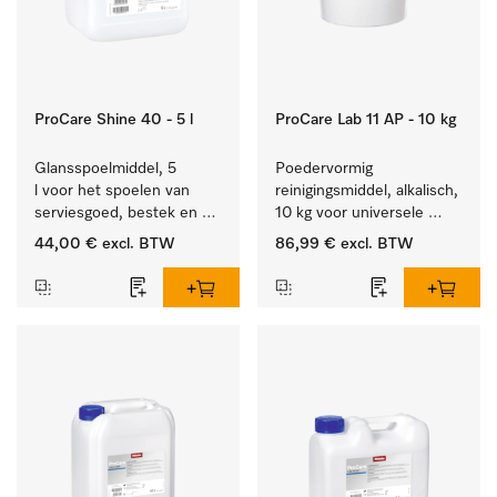
ProCare Shine 40 - 5 l
ProCare Lab 11 AP - 10 kg
Glansspoelmiddel, 5 
Poedervormig 
l voor het spoelen van 
reinigingsmiddel, alkalisch, 
serviesgoed, bestek en 
10 kg voor universele 
ideaal voor glazen.
machinale reiniging van 
44,00 €
excl. BTW
86,99 €
excl. BTW
laboratoriumglaswerk en -
gerei.