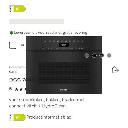
Online Label Flag, Energielabel
Leverbaar uit voorraad met gratis levering
Vergelijken
Kleur:
Kleur:
Kleur:
Kleur:
Greeploze compacte combi-stoomoven
Gold
DGC 7440 HCX Pro
5
(2 beoordelingen)
5 sterren op 5
voor stoomkoken, bakken, braden met
connectiviteit + HydroClean.
Online Label Flag, Energielabel
Productinformatieblad