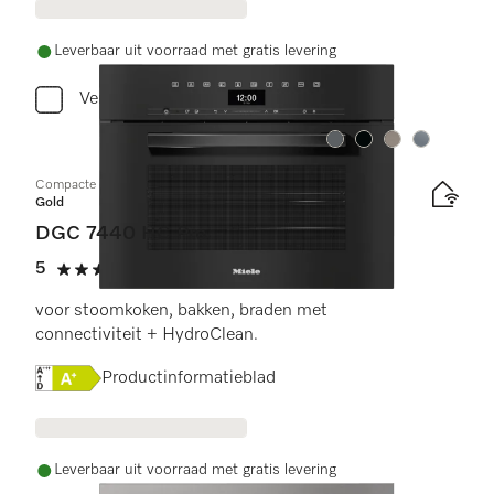
Leverbaar uit voorraad met gratis levering
Vergelijken
Kleur:
Kleur:
Kleur:
Kleur:
Compacte combi-stoomoven
Gold
DGC 7440 HC Pro
5
(3 beoordelingen)
5 sterren op 5
voor stoomkoken, bakken, braden met
connectiviteit + HydroClean.
Online Label Flag, Energielabel
Productinformatieblad
Leverbaar uit voorraad met gratis levering