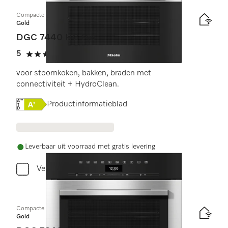
Compacte combi-stoomoven
Gold
DGC 7440 HC Pro
5
(3 beoordelingen)
5 sterren op 5
voor stoomkoken, bakken, braden met
connectiviteit + HydroClean.
Online Label Flag, Energielabel
Productinformatieblad
Leverbaar uit voorraad met gratis levering
Vergelijken
Compacte combi-stoomoven
Gold