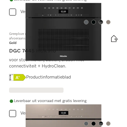
Vergelijken
Kleur:
Kleur:
Kleur:
Kleur:
Greeploze compacte combi-stoomoven met toe- en
afvoeraansluiting voor water
Gold
DGC 7445 HCX Pro
voor stoomkoken, bakken, braden met
connectiviteit + HydroClean.
Online Label Flag, Energielabel
Productinformatieblad
Leverbaar uit voorraad met gratis levering
Vergelijken
Kleur:
Kleur:
Kleur:
Kleur: