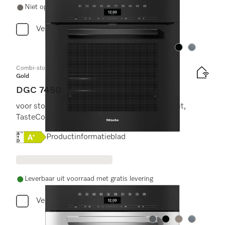
Niet op voorraad
Vergelijken
Kleur:
Kleur:
Combi-stoomoven
Gold
DGC 7450
voor stomen, bakken, braden met connectiviteit,
TasteControl en led-verlichting.
Online Label Flag, Energielabel
Productinformatieblad
Leverbaar uit voorraad met gratis levering
Vergelijken
Kleur:
Kleur:
Kleur:
Kleur: