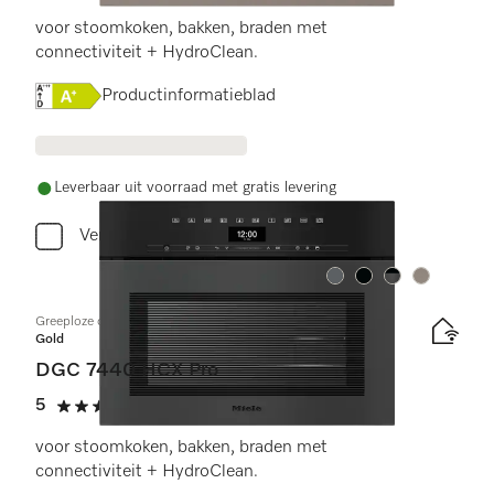
voor stoomkoken, bakken, braden met
connectiviteit + HydroClean.
Online Label Flag, Energielabel
Productinformatieblad
Leverbaar uit voorraad met gratis levering
Vergelijken
Kleur:
Kleur:
Kleur:
Kleur:
Greeploze compacte combi-stoomoven
Gold
DGC 7440 HCX Pro
5
(2 beoordelingen)
5 sterren op 5
voor stoomkoken, bakken, braden met
connectiviteit + HydroClean.