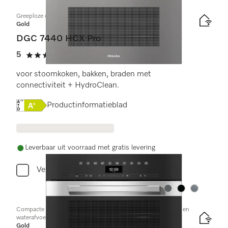
Greeploze compacte combi-stoomoven
Gold
DGC 7440 HCX Pro
5
(2 beoordelingen)
5 sterren op 5
voor stoomkoken, bakken, braden met
connectiviteit + HydroClean.
Online Label Flag, Energielabel
Productinformatieblad
Leverbaar uit voorraad met gratis levering
Vergelijken
Kleur:
Kleur:
Kleur:
Compacte combi-stoomoven met aansluiting voor vers water en
waterafvoer
Gold