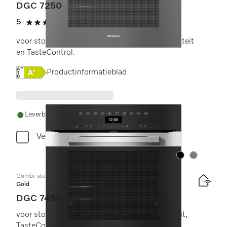
DGC 7250
5
(1 beoordeling)
5 sterren op 5
voor stomen, bakken en braden met connectiviteit
en TasteControl.
Online Label Flag, Energielabel
Productinformatieblad
Leverbaar uit voorraad met gratis levering
Vergelijken
Kleur:
Kleur:
Combi-stoomoven
Gold
DGC 7450
voor stomen, bakken, braden met connectiviteit,
TasteControl en led-verlichting.