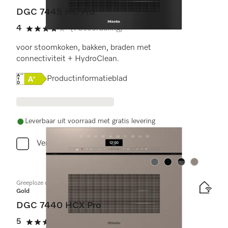
DGC 7445 HC Pro
4
(1 beoordeling)
4 sterren op 5
voor stoomkoken, bakken, braden met
connectiviteit + HydroClean.
Online Label Flag, Energielabel
Productinformatieblad
Leverbaar uit voorraad met gratis levering
Vergelijken
Kleur:
Kleur:
Kleur:
Kleur:
Greeploze compacte combi-stoomoven
Gold
DGC 7440 HCX Pro
5
(2 beoordelingen)
5 sterren op 5