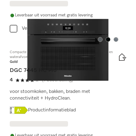
Leverbaar uit voorraad met gratis levering
Vergelijken
Kleur:
Kleur:
Kleur:
Compacte combi-stoomoven met aansluiting voor vers water en
waterafvoer
Gold
DGC 7445 HC Pro
4
(1 beoordeling)
4 sterren op 5
voor stoomkoken, bakken, braden met
connectiviteit + HydroClean.
Online Label Flag, Energielabel
Productinformatieblad
Leverbaar uit voorraad met gratis levering