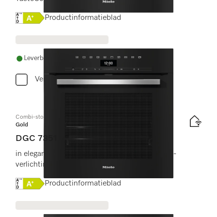
Online Label Flag, Energielabel
Productinformatieblad
Leverbaar uit voorraad met gratis levering
Vergelijken
Combi-stoomoven
Gold
DGC 7351
in elegant, zwart design met connectiviteit, led-
verlichting en TasteControl.
Online Label Flag, Energielabel
Productinformatieblad