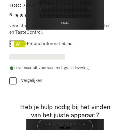
DGC 7250
5
(1 beoordeling)
5 sterren op 5
voor stomen, bakken en braden met connectiviteit
en TasteControl.
Online Label Flag, Energielabel
Productinformatieblad
Leverbaar uit voorraad met gratis levering
Vergelijken
Heb je hulp nodig bij het vinden
van het juiste apparaat?
PRODUCTADVISEUR