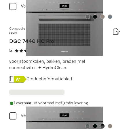
Vergelijken
Kleur:
Kleur:
Kleur:
Kleur:
Compacte combi-stoomoven
Gold
DGC 7440 HC Pro
5
(3 beoordelingen)
5 sterren op 5
voor stoomkoken, bakken, braden met
connectiviteit + HydroClean.
Online Label Flag, Energielabel
Productinformatieblad
Leverbaar uit voorraad met gratis levering
Vergelijken
Kleur:
Kleur:
Kleur:
Kleur: