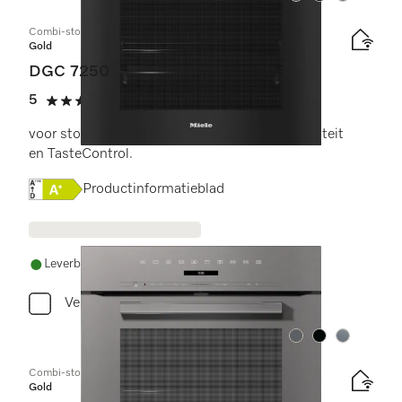
Combi-stoomoven
Gold
DGC 7250
5
(1 beoordeling)
5 sterren op 5
voor stomen, bakken en braden met connectiviteit
en TasteControl.
Online Label Flag, Energielabel
Productinformatieblad
Leverbaar uit voorraad met gratis levering
Vergelijken
Kleur:
Kleur:
Kleur:
Combi-stoomoven
Gold