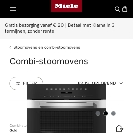
Homepage van Miele
ct naar inhoud
Wat zoek 
Winke
Gratis bezorging vanaf € 20 | Betaal met Klarna in 3
termijnen, zonder rente
Stoomovens en combi-stoomovens
Combi-stoomovens
FILTER
PRIJS, OPLOPEND
77
Producten
Kleur:
Kleur:
Kleur:
Combi-stoomoven
Gold