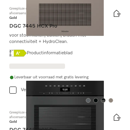
Greeploze compacte combi-stoomoven met toe- en
afvoeraansluiting voor water
Gold
DGC 7445 HCX Pro
voor stoomkoken, bakken, braden met
connectiviteit + HydroClean.
Online Label Flag, Energielabel
Productinformatieblad
Leverbaar uit voorraad met gratis levering
Vergelijken
Kleur:
Kleur:
Kleur:
Kleur:
Greeploze compacte combi-stoomoven met toe- en
afvoeraansluiting voor water
Gold