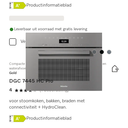
Online Label Flag, Energielabel
Productinformatieblad
Leverbaar uit voorraad met gratis levering
Vergelijken
Kleur:
Kleur:
Kleur:
Compacte combi-stoomoven met aansluiting voor vers water en
waterafvoer
Gold
DGC 7445 HC Pro
4
(1 beoordeling)
4 sterren op 5
voor stoomkoken, bakken, braden met
connectiviteit + HydroClean.
Online Label Flag, Energielabel
Productinformatieblad