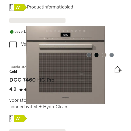
Online Label Flag, Energielabel
Productinformatieblad
Leverbaar uit voorraad met gratis levering
Vergelijken
Kleur:
Kleur:
Kleur:
Kleur:
Combi-stoomoven
Gold
DGC 7460 HC Pro
4.8
(6 beoordelingen)
4.8 sterren op 5
voor stoomkoken, bakken, braden met
connectiviteit + HydroClean.
Online Label Flag, Energielabel