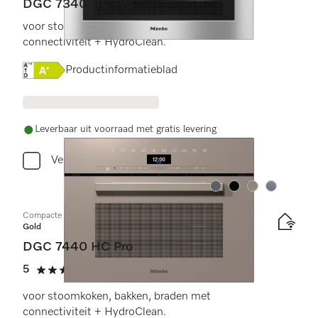
DGC 7340 HC Pro
voor stoomkoken, bakken, braden met
connectiviteit + HydroClean.
Online Label Flag, Energielabel
Productinformatieblad
Leverbaar uit voorraad met gratis levering
Vergelijken
Kleur:
Kleur:
Kleur:
Kleur:
Compacte combi-stoomoven
Gold
DGC 7440 HC Pro
5
(3 beoordelingen)
5 sterren op 5
voor stoomkoken, bakken, braden met
connectiviteit + HydroClean.