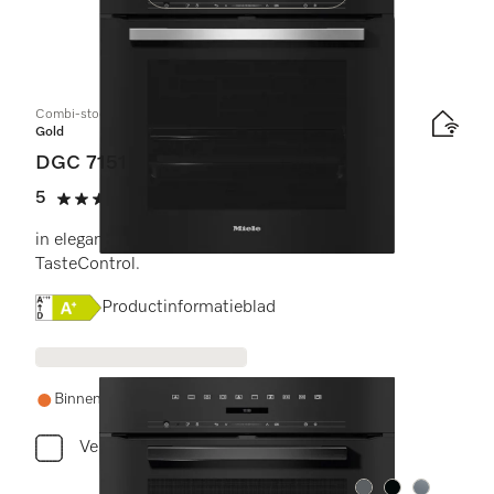
Combi-stoomoven
Gold
DGC 7151
5
(1 beoordeling)
5 sterren op 5
in elegant, zwart design met connectiviteit en
TasteControl.
Online Label Flag, Energielabel
Productinformatieblad
Binnen een week weer op voorraad
Vergelijken
Kleur:
Kleur:
Kleur: