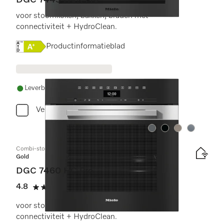
DGC 7445 HCX Pro
voor stoomkoken, bakken, braden met
connectiviteit + HydroClean.
Online Label Flag, Energielabel
Productinformatieblad
Leverbaar uit voorraad met gratis levering
Vergelijken
Kleur:
Kleur:
Kleur:
Kleur:
Combi-stoomoven
Gold
DGC 7460 HC Pro
4.8
(6 beoordelingen)
4.8 sterren op 5
voor stoomkoken, bakken, braden met
connectiviteit + HydroClean.