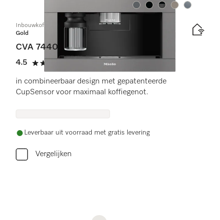
Kleur:
Kleur:
Kleur:
Kleur:
Kleur:
Inbouwkoffiemachine
Gold
CVA 7440
4.5
(11 beoordelingen)
4.5 sterren op 5
in combineerbaar design met gepatenteerde
CupSensor voor maximaal koffiegenot.
Leverbaar uit voorraad met gratis levering
Vergelijken