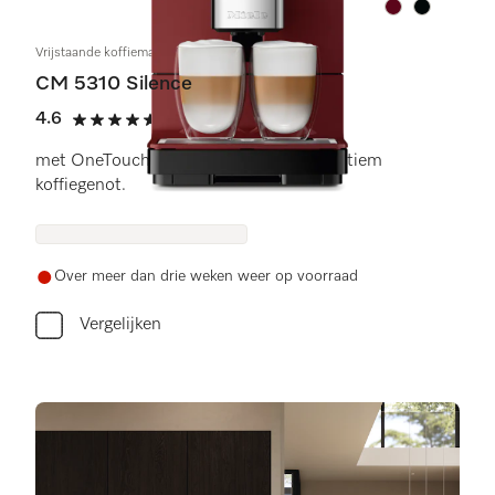
Kleur:
Kleur:
Vrijstaande koffiemachine
CM 5310 Silence
4.6
(9 beoordelingen)
4.6 sterren op 5
met OneTouch for Two-bereiding voor ultiem
koffiegenot.
Over meer dan drie weken weer op voorraad
Vergelijken