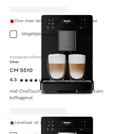
Over meer dan drie weken weer op voorraad
Vergelijken
Vrijstaande koffiemachine
Silver
CM 5510
4.3
(4 beoordelingen)
4.3 sterren op 5
met OneTouch for Two-bereiding voor ultiem
koffiegenot.
Leverbaar uit voorraad met gratis levering