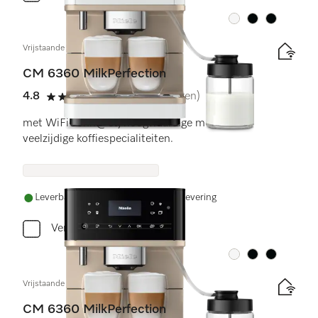
Kleur:
Kleur:
Kleur:
Vrijstaande koffiemachine
CM 6360 MilkPerfection
4.8
(18 beoordelingen)
4.8 sterren op 5
met WiFiConn@ct, hoogwaardige melkkan en
veelzijdige koffiespecialiteiten.
Leverbaar uit voorraad met gratis levering
Vergelijken
Kleur:
Kleur:
Kleur:
Vrijstaande koffiemachine
CM 6360 MilkPerfection