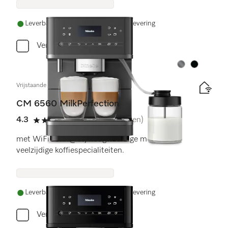
Leverbaar uit voorraad met gratis levering
Vergelijken
Kleur:
Kleur:
Vrijstaande koffiemachine
CM 6560 MilkPerfection
4.3
(12 beoordelingen)
4.3 sterren op 5
met WiFiConn@ct, hoogwaardige melkkan en
veelzijdige koffiespecialiteiten.
Leverbaar uit voorraad met gratis levering
Vergelijken