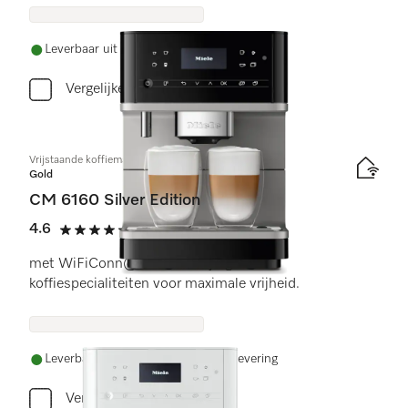
Leverbaar uit voorraad met gratis levering
Vergelijken
Vrijstaande koffiemachine
Gold
CM 6160 Silver Edition
4.6
(11 beoordelingen)
4.6 sterren op 5
met WiFiConn@ct en veelzijdige
koffiespecialiteiten voor maximale vrijheid.
Leverbaar uit voorraad met gratis levering
Vergelijken