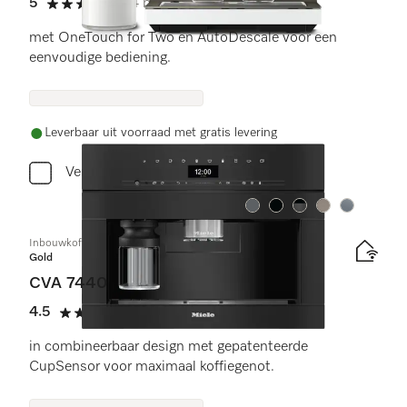
5
(4 beoordelingen)
5 sterren op 5
met OneTouch for Two en AutoDescale voor een
eenvoudige bediening.
Leverbaar uit voorraad met gratis levering
Vergelijken
Kleur:
Kleur:
Kleur:
Kleur:
Kleur:
Inbouwkoffiemachine
Gold
CVA 7440
4.5
(11 beoordelingen)
4.5 sterren op 5
in combineerbaar design met gepatenteerde
CupSensor voor maximaal koffiegenot.