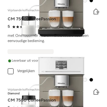
Kleur:
Kleur:
Vrijstaande koffiemachine
CM 7550 CoffeePassion
5
(4 beoordelingen)
5 sterren op 5
met OneTouch for Two en AutoDescale voor een
eenvoudige bediening.
Leverbaar uit voorraad met gratis levering
Vergelijken
Kleur:
Kleur:
Vrijstaande koffiemachine
Diamond
CM 7550 CoffeePassion