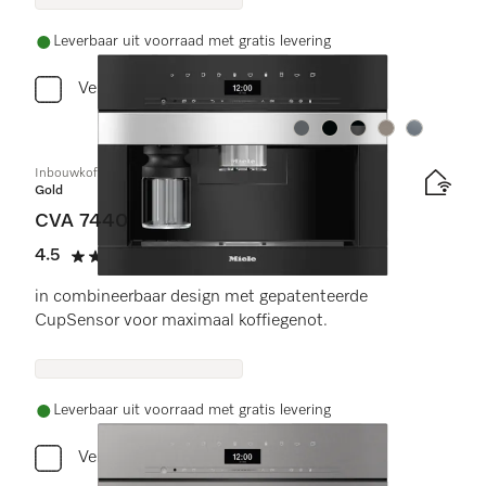
Leverbaar uit voorraad met gratis levering
Vergelijken
Kleur:
Kleur:
Kleur:
Kleur:
Kleur:
Inbouwkoffiemachine
Gold
CVA 7440
4.5
(11 beoordelingen)
4.5 sterren op 5
in combineerbaar design met gepatenteerde
CupSensor voor maximaal koffiegenot.
Leverbaar uit voorraad met gratis levering
Vergelijken