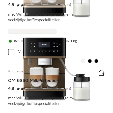
4.8
(18 beoordelingen)
4.8 sterren op 5
met WiFiConn@ct, hoogwaardige melkkan en
veelzijdige koffiespecialiteiten.
Leverbaar uit voorraad met gratis levering
Vergelijken
Kleur:
Kleur:
Kleur:
Vrijstaande koffiemachine
CM 6360 MilkPerfection
4.8
(18 beoordelingen)
4.8 sterren op 5
met WiFiConn@ct, hoogwaardige melkkan en
veelzijdige koffiespecialiteiten.