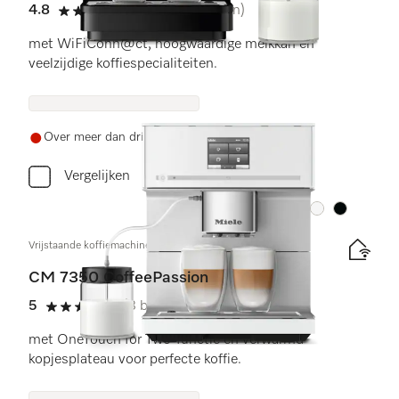
4.8
(6 beoordelingen)
4.8 sterren op 5
met WiFiConn@ct, hoogwaardige melkkan en
veelzijdige koffiespecialiteiten.
Over meer dan drie weken weer op voorraad
Vergelijken
Kleur:
Kleur:
Vrijstaande koffiemachine
CM 7350 CoffeePassion
5
(3 beoordelingen)
5 sterren op 5
met OneTouch for Two-functie en verwarmd
kopjesplateau voor perfecte koffie.