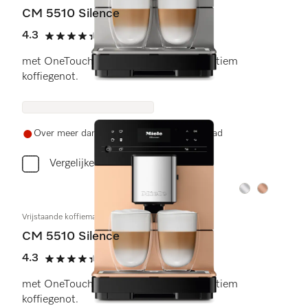
CM 5510 Silence
4.3
(12 beoordelingen)
4.3 sterren op 5
met OneTouch for Two-bereiding voor ultiem
koffiegenot.
Over meer dan drie weken weer op voorraad
Vergelijken
Kleur:
Kleur:
Vrijstaande koffiemachine
CM 5510 Silence
4.3
(12 beoordelingen)
4.3 sterren op 5
met OneTouch for Two-bereiding voor ultiem
koffiegenot.