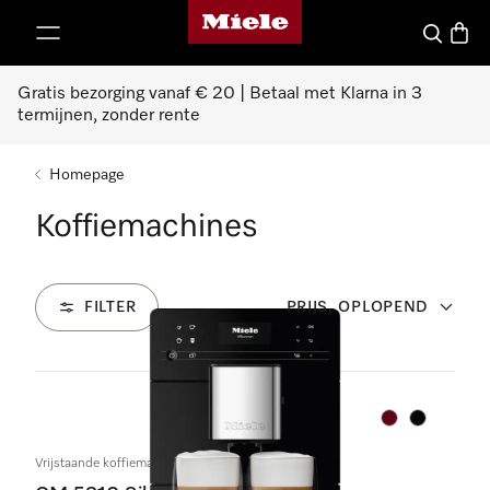
Homepage van Miele
ct naar inhoud
Wat zoek 
Winke
Gratis bezorging vanaf € 20 | Betaal met Klarna in 3
termijnen, zonder rente
Homepage
Koffiemachines
FILTER
PRIJS, OPLOPEND
34
Producten
Kleur:
Kleur:
Vrijstaande koffiemachine