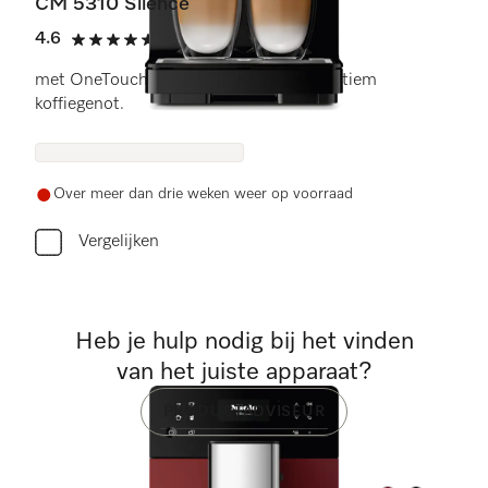
CM 5310 Silence
4.6
(9 beoordelingen)
4.6 sterren op 5
met OneTouch for Two-bereiding voor ultiem
koffiegenot.
Over meer dan drie weken weer op voorraad
Vergelijken
Heb je hulp nodig bij het vinden
van het juiste apparaat?
PRODUCTADVISEUR