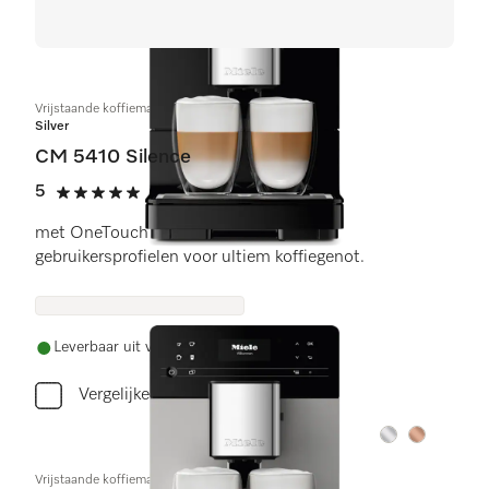
Vrijstaande koffiemachine
Silver
CM 5410 Silence
5
(2 beoordelingen)
5 sterren op 5
met OneTouch for Two-bereiding en
gebruikersprofielen voor ultiem koffiegenot.
Leverbaar uit voorraad met gratis levering
Vergelijken
Kleur:
Kleur:
Vrijstaande koffiemachine