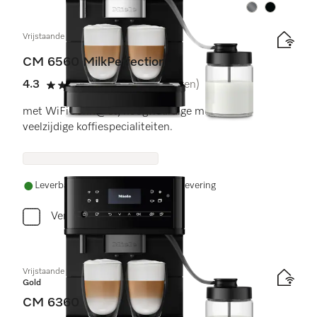
Kleur:
Kleur:
Vrijstaande koffiemachine
CM 6560 MilkPerfection
4.3
(12 beoordelingen)
4.3 sterren op 5
met WiFiConn@ct, hoogwaardige melkkan en
veelzijdige koffiespecialiteiten.
Leverbaar uit voorraad met gratis levering
Vergelijken
Vrijstaande koffiemachine
Gold
CM 6360