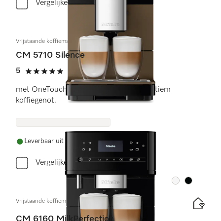
Vergelijken
Vrijstaande koffiemachine
CM 5710 Silence
5
(1 beoordeling)
5 sterren op 5
met OneTouch for Two-bereiding voor ultiem
koffiegenot.
Leverbaar uit voorraad met gratis levering
Vergelijken
Kleur:
Kleur:
Vrijstaande koffiemachine
CM 6160 MilkPerfection