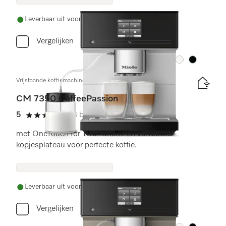
Leverbaar uit voorraad met gratis levering
Vergelijken
Kleur:
Kleur:
Vrijstaande koffiemachine
CM 7350 CoffeePassion
5
(3 beoordelingen)
5 sterren op 5
met OneTouch for Two-functie en verwarmd
kopjesplateau voor perfecte koffie.
Leverbaar uit voorraad met gratis levering
Vergelijken