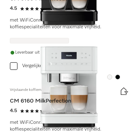
4.5
(16 beoordelingen)
4.5 sterren op 5
met WiFiConn@ct en veelzijdige
koffiespecialiteiten voor maximale vrijheid.
Leverbaar uit voorraad met gratis levering
Vergelijken
Kleur:
Kleur:
Vrijstaande koffiemachine
CM 6160 MilkPerfection
4.5
(16 beoordelingen)
4.5 sterren op 5
met WiFiConn@ct en veelzijdige
koffiespecialiteiten voor maximale vrijheid.