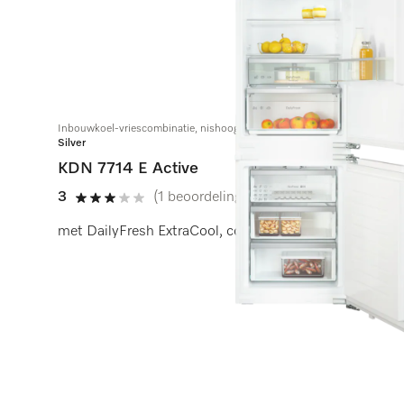
Inbouwkoel-vriescombinatie, nishoogte 178 cm
Silver
KDN 7714 E Active
3
(1 beoordeling)
3 sterren op 5
met DailyFresh ExtraCool, comfortabele led-verlichtin