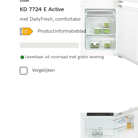
Silver
KD 7724 E Active
met DailyFresh, comfortabele led-verlichting en Comfo
Online Label Flag, Energielabel
Productinformatieblad
Leverbaar uit voorraad met gratis levering
Vergelijken
Heb je h