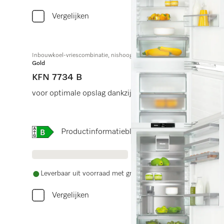
Vergelijken
Inbouwkoel-vriescombinatie, nishoogte 178 cm
Gold
KFN 7734 B
voor optimale opslag dankzij DynaCool, comfortabele l
Online Label Flag, Energielabel
Productinformatieblad
Leverbaar uit voorraad met gratis levering
Vergelijken