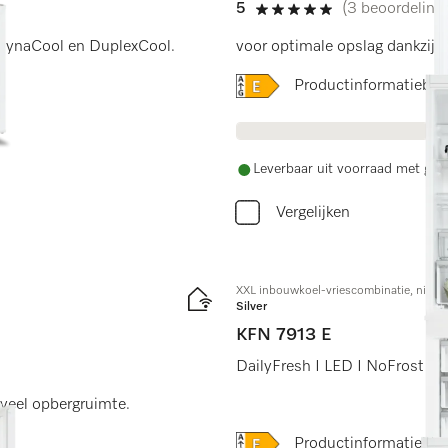
5
(3 beoordeling
5 sterren op 5
 DynaCool en DuplexCool.
voor optimale opslag dankzij 
Online Label Flag, Energi
Productinformatiebla
Leverbaar uit voorraad met grat
Vergelijken
XXL inbouwkoel-vriescombinatie, nisho
Silver
KFN 7913 E
DailyFresh I LED I NoFrost I 
veel opbergruimte.
Online Label Flag, Energi
Productinformatiebla