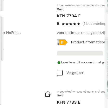
Inbouwkoel-vriescombinatie, nishoogte
Gold
KFN 7734 E
5
(1 beoordeling)
5 sterren op 5
g en NoFrost.
voor optimale opslag dankzij 
Online Label Flag, Energi
Productinformatiebla
Leverbaar uit voorraad met grat
Vergelijken
Inbouwkoel-vriescombinatie, nishoogte
Gold
KFN 7733 E