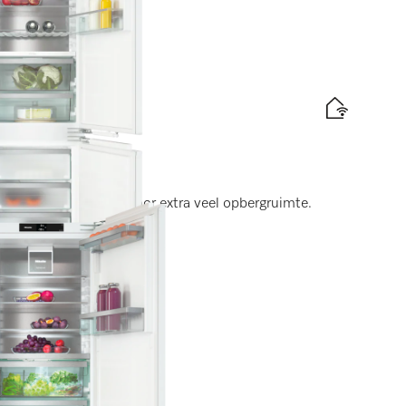
gte 194 cm
ost en 194 cm hoog voor extra veel opbergruimte.
elabel
d
is levering