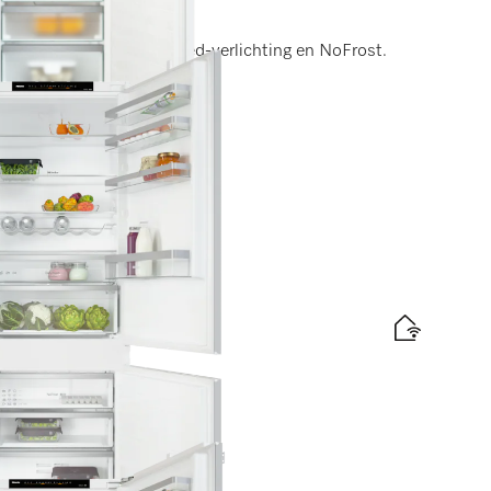
en)
DynaCool, comfortabele led-verlichting en NoFrost.
elabel
d
is levering
ogte 194 cm
DuplexCool I ComfortSize
elabel
d