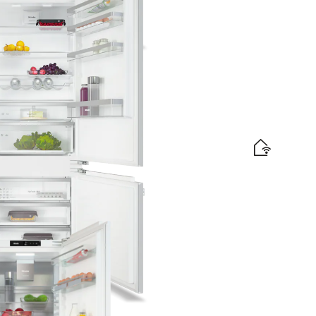
is levering
ogte 194 cm
DynaCool I SoftClose
abel
is levering