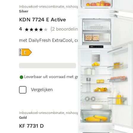
Inbouwkoel-vriescombinatie, nishoogte 178 cm
Silver
KDN 7724 E Active
4
(2 beoordelingen)
4 sterren op 5
met DailyFresh ExtraCool, comfortabele led-verlichtin
Online Label Flag, Energielabel
Leverbaar uit voorraad met gratis levering
Vergelijken
Inbouwkoel-vriescombinatie, nishoogte 178 cm
Gold
KF 7731 D