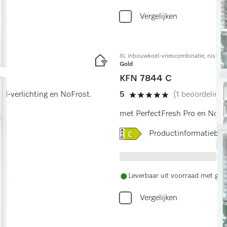
Vergelijken
XL inbouwkoel-vriescombinatie, nishoo
Gold
KFN 7844 C
ed-verlichting en NoFrost.
5
(1 beoordeling)
5 sterren op 5
met PerfectFresh Pro en NoFr
Online Label Flag, Energi
Productinformatiebla
Leverbaar uit voorraad met grat
Vergelijken