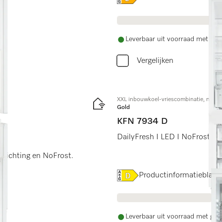
Leverbaar uit voorraad met grat
Vergelijken
XXL inbouwkoel-vriescombinatie, nisho
Gold
KFN 7934 D
DailyFresh I LED I NoFrost I 
erlichting en NoFrost.
Online Label Flag, Energiel
Productinformatieblad
Leverbaar uit voorraad met grat