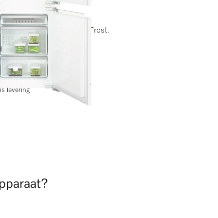
led-verlichting en ComfortFrost.
elabel
d
is levering
apparaat?