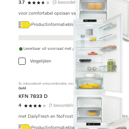
3.7
(3 beoordelingen)
3.7 sterren op 5
voor comfortabel opslaan van levensmiddelen dankzij
Online Label Flag, Energielabel
Productinformatieblad
Leverbaar uit voorraad met gratis levering
Vergelijken
XL inbouwkoel-vriescombinatie, nishoogte 194 cm
Gold
KFN 7833 D
4
(1 beoordeling)
4 sterren op 5
met DailyFresh en NoFrost en 194 cm hoog voor extra 
Online Label Flag, Energielabel
Productinformatieblad