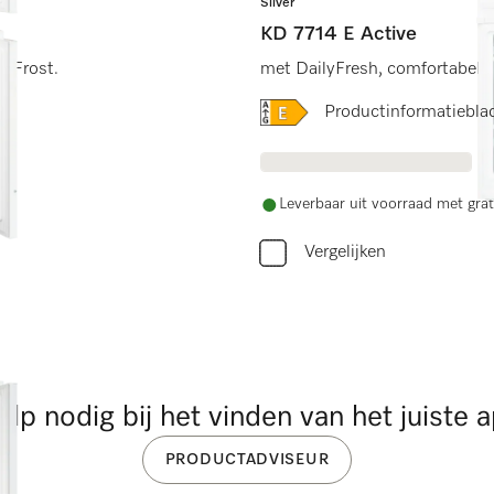
Silver
KD 7714 E Active
rtFrost.
met DailyFresh, comfortabele 
Online Label Flag, Energi
Productinformatiebla
Leverbaar uit voorraad met grat
Vergelijken
ulp nodig bij het vinden van het juiste 
PRODUCTADVISEUR