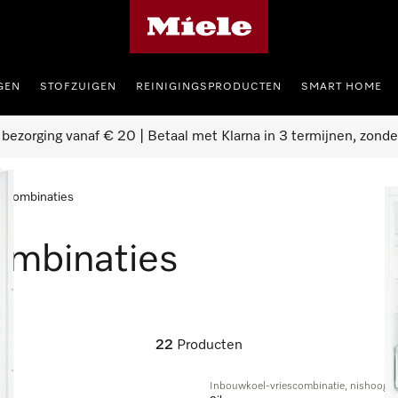
Homepage van Miele
GEN
STOFZUIGEN
REINIGINGSPRODUCTEN
SMART HOME
 bezorging vanaf € 20 | Betaal met Klarna in 3 termijnen, zonde
escombinaties
ombinaties
22
Producten
Inbouwkoel-vriescombinatie, nishoogte