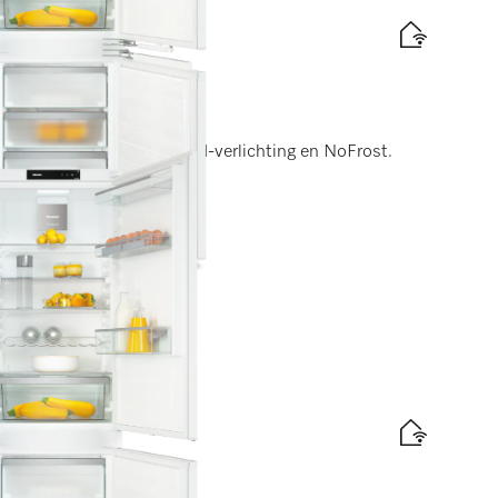
 178 cm
DynaCool, comfortabele led-verlichting en NoFrost.
elabel
d
is levering
 178 cm