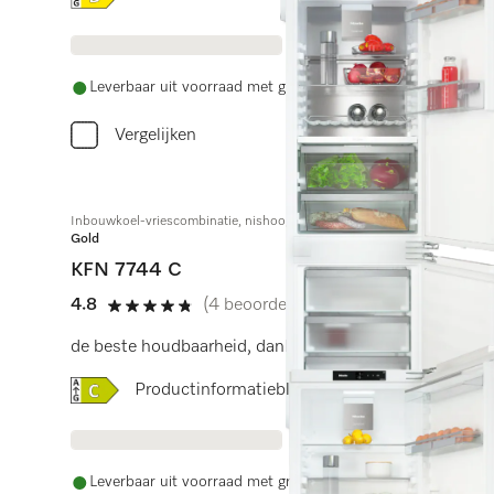
Leverbaar uit voorraad met gratis levering
Vergelijken
Inbouwkoel-vriescombinatie, nishoogte 178 cm
Gold
KFN 7744 C
4.8
(4 beoordelingen)
4.8 sterren op 5
de beste houdbaarheid, dankzij PerfectFresh Pro, led-v
Online Label Flag, Energielabel
Productinformatieblad
Leverbaar uit voorraad met gratis levering