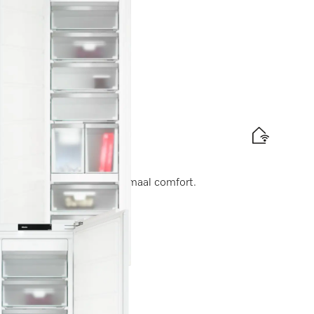
t diepvriesladen voor maximaal comfort.
abel
is levering