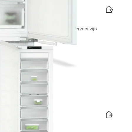
erFrost in een compact ontwerp. Hiervoor zijn
le hoogte van 72 cm vereist.
abel
is levering