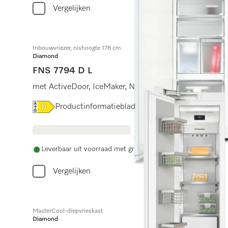
Vergelijken
Inbouwvriezer, nishoogte 178 cm
Diamond
FNS 7794 D L
met ActiveDoor, IceMaker, NoFrost en acht diepvriesl
Online Label Flag, Energielabel
Productinformatieblad
Leverbaar uit voorraad met gratis levering
Vergelijken
MasterCool-diepvrieskast
Diamond