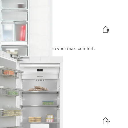
rost en acht diepvriesladen voor max. comfort.
abel
is levering