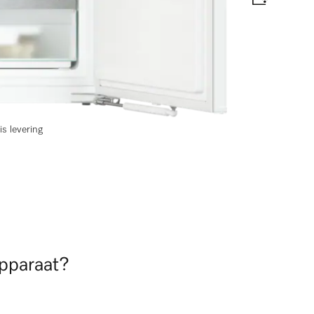
lades voor maximaal comfort.
abel
is levering
apparaat?