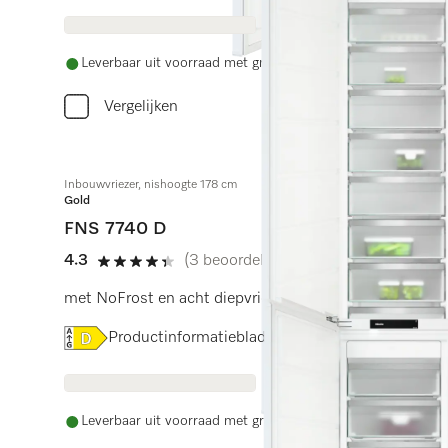
Leverbaar uit voorraad met gratis levering
Vergelijken
Inbouwvriezer, nishoogte 178 cm
Gold
FNS 7740 D
4.3
(3 beoordelingen)
4.3 sterren op 5
met NoFrost en acht diepvriesladen voor veel comfort.
Online Label Flag, Energielabel
Productinformatieblad
Leverbaar uit voorraad met gratis levering