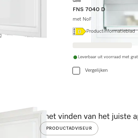
Gold
FNS 7040 D
t formaat.
met NoFrost en drie diepvries
Online Label Flag, Energiel
Productinformatieblad
Leverbaar uit voorraad met grat
Vergelijken
ulp nodig bij het vinden van het juiste 
PRODUCTADVISEUR