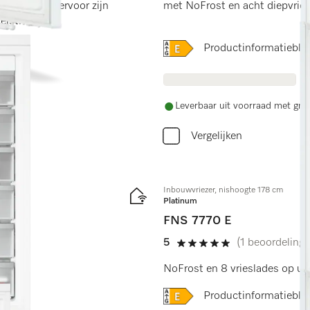
ontwerp. Hiervoor zijn
met NoFrost en acht diepvries
eist.
Online Label Flag, Energi
Productinformatiebla
Leverbaar uit voorraad met grat
Vergelijken
Inbouwvriezer, nishoogte 178 cm
Platinum
FNS 7770 E
5
(1 beoordeling)
5 sterren op 5
ort.
NoFrost en 8 vrieslades op uit
Online Label Flag, Energi
Productinformatiebla