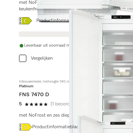
met NoFrost, SoftClose en SuperFrost in een compact 
keukenfronten met een minimale hoogte van 72 cm ver
Online Label Flag, Energielabel
Productinformatieblad
Leverbaar uit voorraad met gratis levering
Vergelijken
Inbouwvriezer, nishoogte 140 cm
Platinum
FNS 7470 D
5
(1 beoordeling)
5 sterren op 5
met NoFrost en zes diepvrieslades voor maximaal comf
Online Label Flag, Energielabel
Productinformatieblad