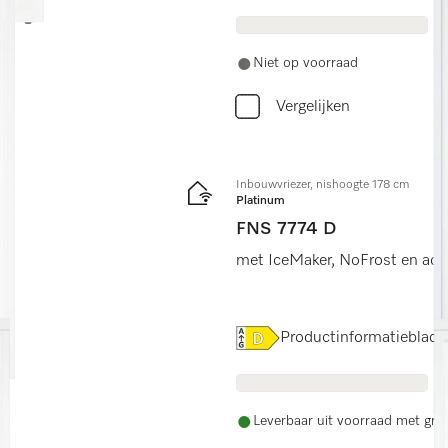
Niet op voorraad
Vergelijken
Inbouwvriezer, nishoogte 178 cm
Platinum
FNS 7774 D
met IceMaker, NoFrost en ach
Online Label Flag, Energiel
Productinformatieblad
Leverbaar uit voorraad met grat