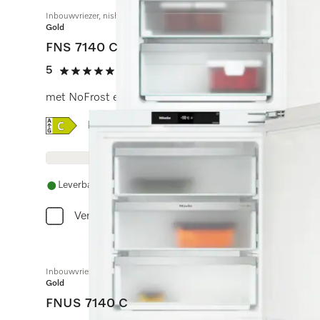
Inbouwvriezer, nishoogte 88 cm
Gold
FNS 7140 C
5
(3 beoordelingen)
5 sterren op 5
met NoFrost en vier diepvrieslades voor maximaal com
Online Label Flag, Energielabel
Productinformatieblad
Leverbaar uit voorraad met gratis levering
Vergelijken
Inbouwvriezer, nishoogte 86–92 cm
Gold
FNUS 7140 C