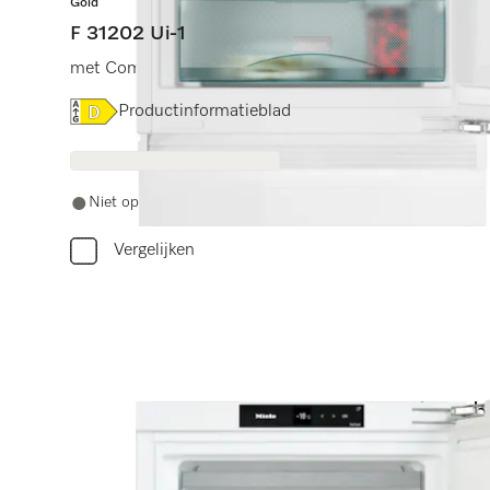
Gold
F 31202 Ui-1
met ComfortFrost voor comfortabel vriezen in compac
Online Label Flag, Energielabel
Productinformatieblad
Niet op voorraad
Vergelijken
Heb je h