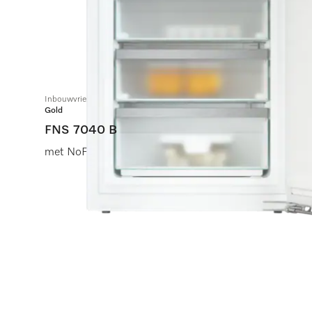
Inbouwvriezer, nishoogte 72 cm
Gold
FNS 7040 B
met NoFrost en drie diepvrieslades voor maximaal com