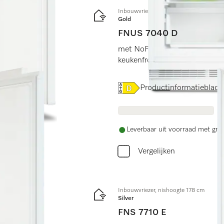
Inbouwvriezer, nishoogte 82–88 cm
Gold
FNUS 7040 D
met NoFrost, SoftClose en Sup
keukenfronten met een minima
fort.
Online Label Flag, Energiel
Productinformatieblad
Leverbaar uit voorraad met grat
Vergelijken
Inbouwvriezer, nishoogte 178 cm
Silver
FNS 7710 E