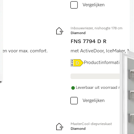
Vergelijken
Inbouwvriezer, nishoogte 178 cm
Diamond
FNS 7794 D R
aden voor max. comfort.
met ActiveDoor, IceMaker, NoF
Online Label Flag, Energiel
Productinformatieblad
Leverbaar uit voorraad met grat
Vergelijken
MasterCool-diepvrieskast
Diamond