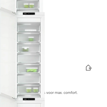
laden voor veel comfort.
elabel
d
is levering
trekbare telescopische rails voor max. comfort.
elabel
d