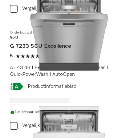
Vergelijken
Onderbouwafwasautomaat
Gold
G 7233 SCU Excellence
5
(3 beoordelingen)
5 sterren op 5
A I 43 dB I Besteklade I MaxiComfort rekken I
QuickPowerWash I AutoOpen
Online Label Flag, Energielabel
Productinformatieblad
Leverbaar uit voorraad met gratis levering
Vergelijken