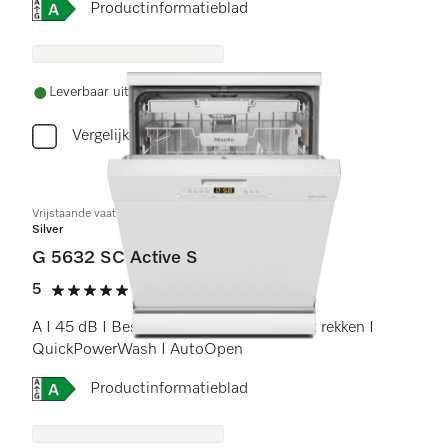
Online Label Flag, Energielabel
Productinformatieblad
Leverbaar uit voorraad met gratis levering
Vergelijken
Vrijstaande vaatwassers
Silver
G 5632 SC Active S
5
(1 beoordeling)
5 sterren op 5
A I 45 dB I Besteklade en -korf I Comfort rekken I
QuickPowerWash I AutoOpen
Online Label Flag, Energielabel
Productinformatieblad