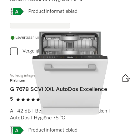
Online Label Flag, Energielabel
Productinformatieblad
Leverbaar uit voorraad met gratis levering
Vergelijken
Volledig integreerbare vaatwasser XXL
Platinum
G 7678 SCVi XXL AutoDos Excellence
5
(1 beoordeling)
5 sterren op 5
A I 42 dB I Besteklade I MaxiComfort rekken I
AutoDos I Hygiëne 75 °C
Online Label Flag, Energielabel
Productinformatieblad