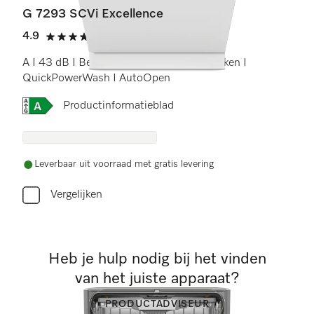
G 7293 SCVi Excellence
4.9
(25 beoordelingen)
4.9 sterren op 5
A I 43 dB I Besteklade I MaxiComfort rekken I
QuickPowerWash I AutoOpen
Online Label Flag, Energielabel
Productinformatieblad
Leverbaar uit voorraad met gratis levering
Vergelijken
Heb je hulp nodig bij het vinden
van het juiste apparaat?
PRODUCTADVISEUR