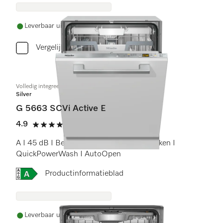
Leverbaar uit voorraad met gratis levering
Vergelijken
Volledig integreerbare vaatwassers
Silver
G 5663 SCVi Active E
4.9
(24 beoordelingen)
4.9 sterren op 5
A I 45 dB I Besteklade I ExtraComfort rekken I
QuickPowerWash I AutoOpen
Online Label Flag, Energielabel
Productinformatieblad
Leverbaar uit voorraad met gratis levering