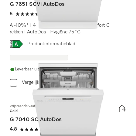
G 7651 SCVi AutoDos
5
(8 beoordelingen)
5 sterren op 5
A -10%* I 41 dB I Besteklade I ExtraComfort C
rekken I AutoDos I Hygiëne 75 °C
Online Label Flag, Energielabel
Productinformatieblad
Leverbaar uit voorraad met gratis levering
Vergelijken
Vrijstaande vaatwassers
Gold
G 7040 SC AutoDos
4.8
(16 beoordelingen)
4.8 sterren op 5