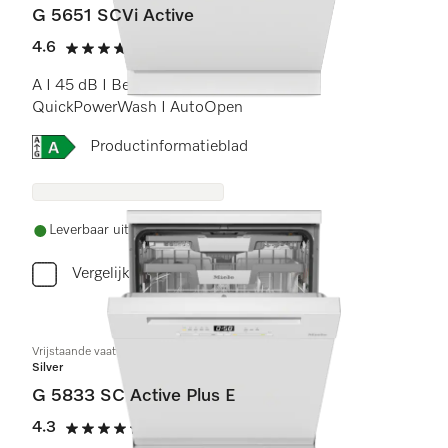
G 5651 SCVi Active
4.6
(17 beoordelingen)
4.6 sterren op 5
A I 45 dB I Besteklade I Comfort rekken I
QuickPowerWash I AutoOpen
Online Label Flag, Energielabel
Productinformatieblad
Leverbaar uit voorraad met gratis levering
Vergelijken
Vrijstaande vaatwassers
Silver
G 5833 SC Active Plus E
4.3
(4 beoordelingen)
4.3 sterren op 5