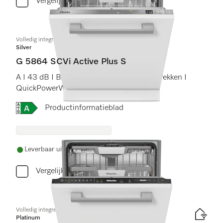
Vergelijken
Volledig integreerbare vaatwassers
Silver
G 5864 SCVi Active Plus S
A I 43 dB I Besteklade en -korf I Comfort rekken I
QuickPowerWash I AutoOpen
Online Label Flag, Energielabel
Productinformatieblad
Leverbaar uit voorraad met gratis levering
Vergelijken
Volledig integreerbare vaatwasser XXL
Platinum