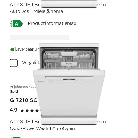
A I 43 dB I Besteklade I ExtraComfort rekken I
AutoDos I Miele@home
Online Label Flag, Energielabel
Productinformatieblad
Leverbaar uit voorraad met gratis levering
Vergelijken
Vrijstaande vaatwassers
Gold
G 7210 SC
4.9
(10 beoordelingen)
4.9 sterren op 5
A I 43 dB I Besteklade I ExtraComfort rekken I
QuickPowerWash I AutoOpen