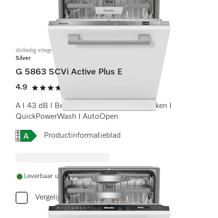
Volledig integreerbare vaatwassers
Silver
G 5863 SCVi Active Plus E
4.9
(7 beoordelingen)
4.9 sterren op 5
A I 43 dB I Besteklade I ExtraComfort rekken I
QuickPowerWash I AutoOpen
Online Label Flag, Energielabel
Productinformatieblad
Leverbaar uit voorraad met gratis levering
Vergelijken