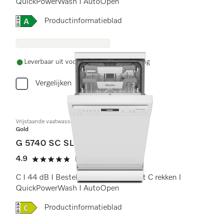
QuickPowerWash I AutoOpen
Online Label Flag, Energielabel
Productinformatieblad
Leverbaar uit voorraad met gratis levering
Vergelijken
Vrijstaande vaatwassers 45 cm
Gold
G 5740 SC SL
4.9
(8 beoordelingen)
4.9 sterren op 5
C I 44 dB I Besteklade I ExtraComfort C rekken I
QuickPowerWash I AutoOpen
Online Label Flag, Energielabel
Productinformatieblad