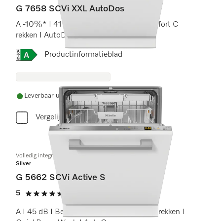
G 7658 SCVi XXL AutoDos
A -10%* I 41 dB I Besteklade I ExtraComfort C
rekken I AutoDos I Hygiëne 75 °C
Online Label Flag, Energielabel
Productinformatieblad
Leverbaar uit voorraad met gratis levering
Vergelijken
Volledig integreerbare vaatwassers
Silver
G 5662 SCVi Active S
5
(1 beoordeling)
5 sterren op 5
A I 45 dB I Besteklade en -korf I Comfort rekken I