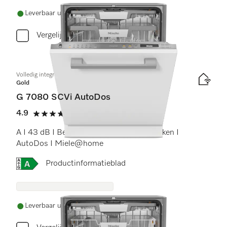
Leverbaar uit voorraad met gratis levering
Vergelijken
Volledig integreerbare vaatwassers
Gold
G 7080 SCVi AutoDos
4.9
(12 beoordelingen)
4.9 sterren op 5
A I 43 dB I Besteklade I ExtraComfort rekken I
AutoDos I Miele@home
Online Label Flag, Energielabel
Productinformatieblad
Leverbaar uit voorraad met gratis levering