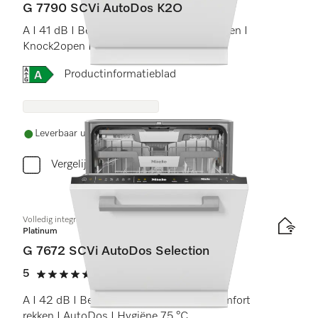
G 7790 SCVi AutoDos K2O
A I 41 dB I Besteklade I MaxiComfort rekken I
Knock2open I BrilliantLight
Online Label Flag, Energielabel
Productinformatieblad
Leverbaar uit voorraad met gratis levering
Vergelijken
Volledig integreerbare vaatwassers
Platinum
G 7672 SCVi AutoDos Selection
5
(1 beoordeling)
5 sterren op 5
A I 42 dB I Besteklade en -korf I ExtraComfort
rekken I AutoDos I Hygiëne 75 °C