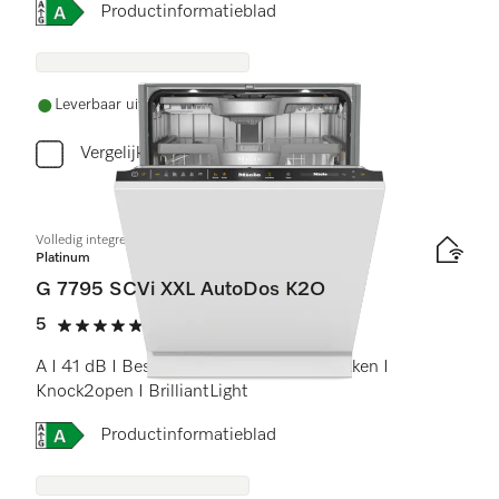
Online Label Flag, Energielabel
Productinformatieblad
Leverbaar uit voorraad met gratis levering
Vergelijken
Volledig integreerbare vaatwasser XXL
Platinum
G 7795 SCVi XXL AutoDos K2O
5
(2 beoordelingen)
5 sterren op 5
A I 41 dB I Besteklade I MaxiComfort rekken I
Knock2open I BrilliantLight
Online Label Flag, Energielabel
Productinformatieblad