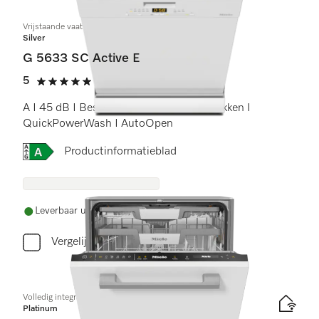
Vrijstaande vaatwassers
Silver
G 5633 SC Active E
5
(6 beoordelingen)
5 sterren op 5
A I 45 dB I Besteklade I ExtraComfort rekken I
QuickPowerWash I AutoOpen
Online Label Flag, Energielabel
Productinformatieblad
Leverbaar uit voorraad met gratis levering
Vergelijken
Volledig integreerbare vaatwassers
Platinum