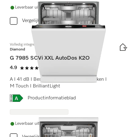
Leverbaar uit voorraad met gratis levering
Vergelijken
Volledig integreerbare vaatwasser XXL
Diamond
G 7985 SCVi XXL AutoDos K2O
4.9
(9 beoordelingen)
4.9 sterren op 5
A I 41 dB I Besteklade I MaxiComfort rekken I
M Touch I BrilliantLight
Online Label Flag, Energielabel
Productinformatieblad
Leverbaar uit voorraad met gratis levering