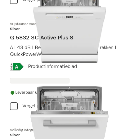
Vergelijken
Vrijstaande vaatwassers
Silver
G 5832 SC Active Plus S
A I 43 dB I Besteklade en -korf I Comfort rekken I
QuickPowerWash I AutoOpen
Online Label Flag, Energielabel
Productinformatieblad
Leverbaar uit voorraad met gratis levering
Vergelijken
Volledig integreerbare vaatwassers
Silver