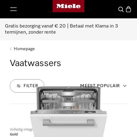
Homepage van Miele
ct naar inhoud
Wat zoek 
Winke
Gratis bezorging vanaf € 20 | Betaal met Klarna in 3
termijnen, zonder rente
Homepage
Vaatwassers
FILTER
MEEST POPULAIR
75
Producten
Volledig integreerbare vaatwassers
Gold