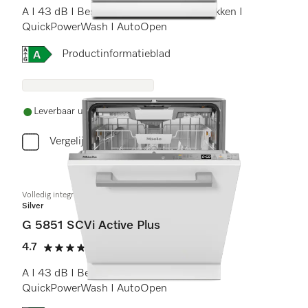
A I 43 dB I Besteklade I ExtraComfort rekken I
QuickPowerWash I AutoOpen
Online Label Flag, Energielabel
Productinformatieblad
Leverbaar uit voorraad met gratis levering
Vergelijken
Volledig integreerbare vaatwassers
Silver
G 5851 SCVi Active Plus
4.7
(11 beoordelingen)
4.7 sterren op 5
A I 43 dB I Besteklade I Comfort rekken I
QuickPowerWash I AutoOpen