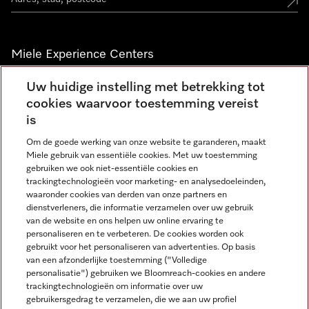
Miele Experience Centers
Vind jouw Miele Experience Center
Uw huidige instelling met betrekking tot
cookies waarvoor toestemming vereist
is
Nieuwsbrief
Om de goede werking van onze website te garanderen, maakt
Miele gebruik van essentiële cookies. Met uw toestemming
gebruiken we ook niet-essentiële cookies en
trackingtechnologieën voor marketing- en analysedoeleinden,
waaronder cookies van derden van onze partners en
dienstverleners, die informatie verzamelen over uw gebruik
van de website en ons helpen uw online ervaring te
personaliseren en te verbeteren. De cookies worden ook
gebruikt voor het personaliseren van advertenties. Op basis
Miele op Instagram
Miele op Facebook
Miele op Youtube
van een afzonderlijke toestemming ("Volledige
personalisatie") gebruiken we Bloomreach-cookies en andere
trackingtechnologieën om informatie over uw
gebruikersgedrag te verzamelen, die we aan uw profiel