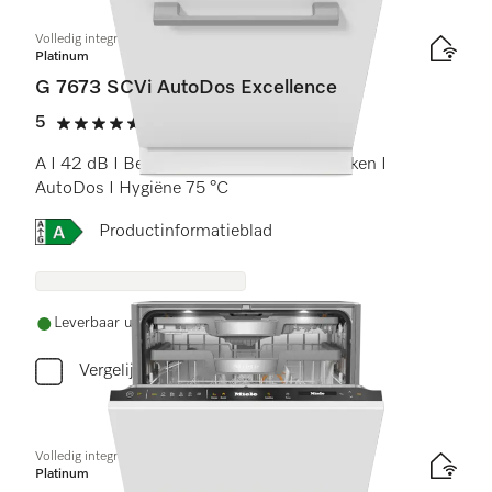
Volledig integreerbare vaatwassers
Platinum
G 7673 SCVi AutoDos Excellence
5
(2 beoordelingen)
5 sterren op 5
A I 42 dB I Besteklade I MaxiComfort rekken I
AutoDos I Hygiëne 75 °C
Online Label Flag, Energielabel
Productinformatieblad
Leverbaar uit voorraad met gratis levering
Vergelijken
Volledig integreerbare vaatwassers
Platinum