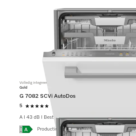
Heb je h
Volledig integreerbare vaatwassers
Gold
G 7082 SCVi AutoDos
5
(1 beoordeling)
5 sterren op 5
A I 43 dB I Besteklade I ExtraComfort rekken I Auto
Online Label Flag, Energielabel
Productinformatieblad