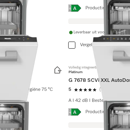
Online Label Flag, Energi
Productinformatiebla
Leverbaar uit voorraad met grat
Vergelijken
Volledig integreerbare vaatwasser XXL
Platinum
G 7678 SCVi XXL AutoDos
 I AutoDos I Hygiëne 75 °C
5
(1 beoordeling)
5 sterren op 5
A I 42 dB I Besteklade I Maxi
Online Label Flag, Energi
Productinformatiebla