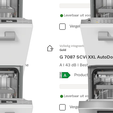
Leverbaar uit voorraad met grat
Vergelijken
Volledig integreerbare vaatwasser XXL
Gold
G 7087 SCVi XXL AutoDo
Dos I Miele@home
A I 43 dB I Besteklade I Ext
Online Label Flag, Energi
Productinformatiebla
Leverbaar uit voorraad met grat
Vergelijken