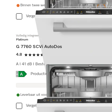
Binnen twee weken weer op voorraad
Vergelijken
Volledig integreerbare vaatwassers
Platinum
G 7760 SCVi AutoDos
4.8
(5 beoordelingen)
4.8 sterren op 5
A I 41 dB I Besteklade I MaxiComfort rekken I Brilliant
Online Label Flag, Energielabel
Productinformatieblad
Leverbaar uit voorraad met gratis levering
Vergelijken