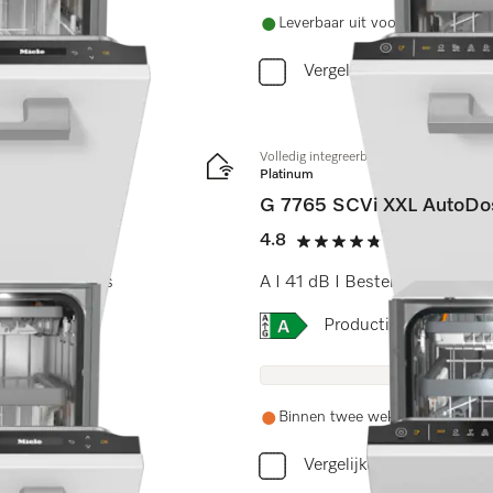
Leverbaar uit voorraad met grat
Vergelijken
Volledig integreerbare vaatwasser XXL
Platinum
G 7765 SCVi XXL AutoDo
4.8
(4 beoordeli
4.8 sterren op 5
Light I AutoDos
A I 41 dB I Besteklade I MaxiC
Online Label Flag, Energi
Productinformatiebla
Binnen twee weken weer op vo
Vergelijken