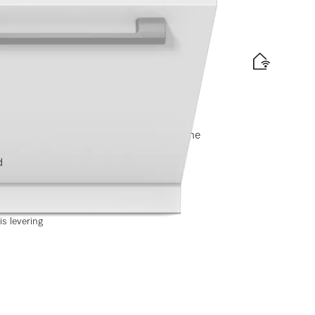
ingen)
raComfort rekken I AutoDos I Miele@home
elabel
d
is levering