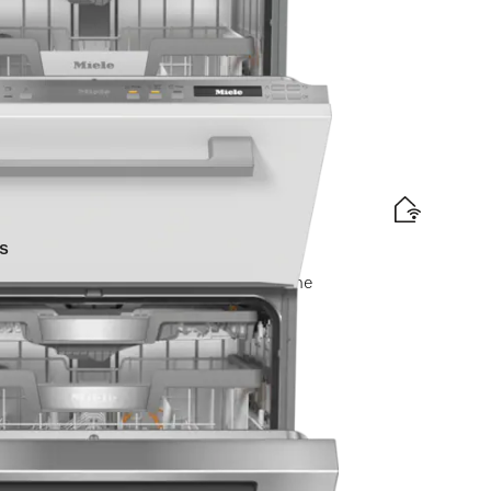
is levering
s
raComfort rekken I AutoDos I Miele@home
elabel
d
is levering