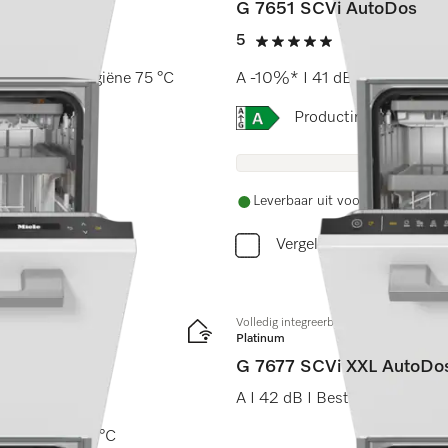
G 7651 SCVi AutoDos
5
(8 beoordeling
5 sterren op 5
I AutoDos I Hygiëne 75 °C
A -10%* I 41 dB I Besteklade 
Online Label Flag, Energi
Productinformatiebla
Leverbaar uit voorraad met grat
Vergelijken
Volledig integreerbare vaatwasser XXL
Platinum
G 7677 SCVi XXL AutoDos
A I 42 dB I Besteklade en -kor
s I Hygiëne 75 °C