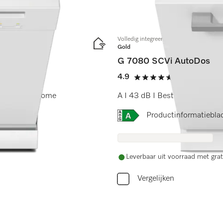
Volledig integreerbare vaatwassers
Gold
G 7080 SCVi AutoDos
4.9
(12 beoordel
4.9 sterren op 5
Dos I Miele@home
A I 43 dB I Besteklade I Ext
Online Label Flag, Energi
Productinformatiebla
Leverbaar uit voorraad met grat
Vergelijken