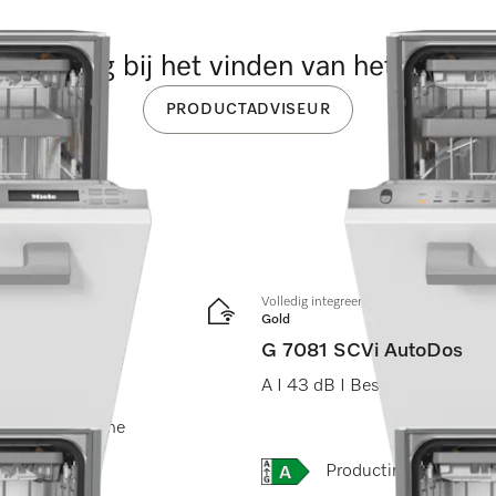
ulp nodig bij het vinden van het juiste 
PRODUCTADVISEUR
Volledig integreerbare vaatwassers
Gold
G 7081 SCVi AutoDos
A I 43 dB I Besteklade I Ext
Dos I Miele@home
Online Label Flag, Energi
Productinformatiebla