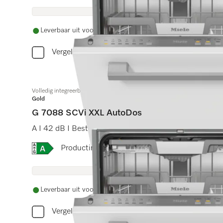
Leverbaar uit voorraad met gratis levering
Vergelijken
Volledig integreerbare vaatwasser XXL
Gold
G 7088 SCVi XXL AutoDos
A I 42 dB I Besteklade I ExtraComfort rekken I Auto
Online Label Flag, Energielabel
Productinformatieblad
Leverbaar uit voorraad met gratis levering
Vergelijken