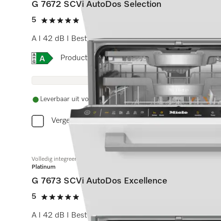
G 7672 SCVi AutoDos Selection
5
(1 beoordeling)
5 sterren op 5
A I 42 dB I Besteklade en -korf I ExtraComfort rekken 
Online Label Flag, Energielabel
Productinformatieblad
Leverbaar uit voorraad met gratis levering
Vergelijken
Volledig integreerbare vaatwassers
Platinum
G 7673 SCVi AutoDos Excellence
5
(2 beoordelingen)
5 sterren op 5
A I 42 dB I Besteklade I MaxiComfort rekken I AutoDo