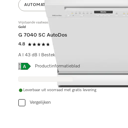
AUTOMATISCHE DOSERING MET POWERDISK
Vrijstaande vaatwassers
Gold
G 7040 SC AutoDos
4.8
(16 beoordelingen)
4.8 sterren op 5
A I 43 dB I Besteklade I ExtraComfort rekken I Auto
Online Label Flag, Energielabel
Productinformatieblad
Leverbaar uit voorraad met gratis levering
Vergelijken