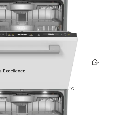
elabel
d
is levering
 Excellence
Comfort rekken I AutoDos I Hygiëne 75 °C
elabel
d