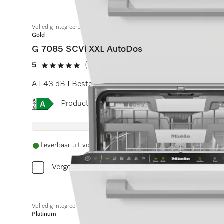
Volledig integreerbare vaatwasser XXL
Gold
G 7085 SCVi XXL AutoDos
5
(3 beoordelingen)
5 sterren op 5
A I 43 dB I Besteklade I ExtraComfort rekken I Auto
Online Label Flag, Energielabel
Productinformatieblad
Leverbaar uit voorraad met gratis levering
Vergelijken
Volledig integreerbare vaatwassers
Platinum