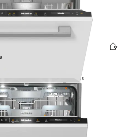
is levering
s
ngen)
omfort rekken I BrilliantLight I AutoDos
elabel
d
orraad