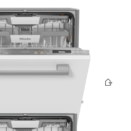
apparaat?
raComfort rekken I AutoDos I Miele@home
elabel
d