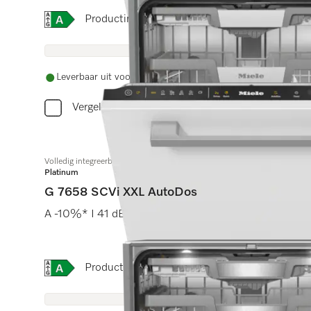
Online Label Flag, Energielabel
Productinformatieblad
Leverbaar uit voorraad met gratis levering
Vergelijken
Volledig integreerbare vaatwasser XXL
Platinum
G 7658 SCVi XXL AutoDos
A -10%* I 41 dB I Besteklade I ExtraComfort C rekken
Online Label Flag, Energielabel
Productinformatieblad