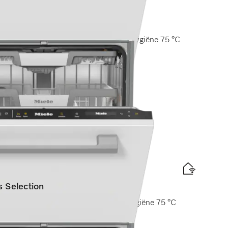
en)
I ExtraComfort C rekken I AutoDos I Hygiëne 75 °C
elabel
d
is levering
 Selection
f I ExtraComfort rekken I AutoDos I Hygiëne 75 °C