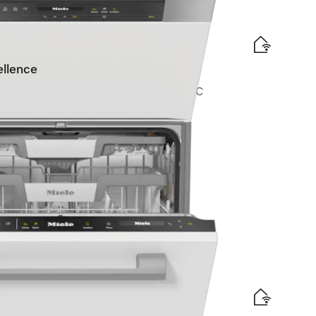
llence
Comfort rekken I AutoDos I Hygiëne 75 °C
elabel
d
is levering