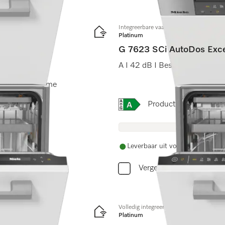
Integreerbare vaatwasser
Platinum
G 7623 SCi AutoDos Exce
A I 42 dB I Besteklade I Maxi
Dos I Miele@home
Online Label Flag, Energi
Productinformatiebla
Leverbaar uit voorraad met grat
Vergelijken
Volledig integreerbare vaatwassers
Platinum