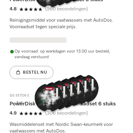
4.8
(960 beoordelingen)
4.8 sterren op 5
Reinigingsmiddel voor vaatwassers met AutoDos.
Voorraadset tegen speciale prijs.
Op voorraad: op werkdagen voor 13.00 uur besteld,
vandaag verstuurd
BESTEL NU
GS SETD6 E
5+1
PowerDisk All in 1 ECO, voorraadset 6 stuks
4.9
(306 beoordelingen)
4.9 sterren op 5
Wasmiddelenset met Nordic Swan-keurmerk voor
vaatwassers met AutoDos.