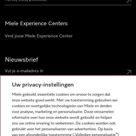
Miele Experience Centers
Vind jouw Miele Experience Center
Nieuwsbrief
Uw privacy-instellingen
Miele gebruikt essentiële cookies om ervoor te zorgen dat
onze website goed werkt. Met uw toestemming gebruiken we
cookies en soortgelijke technologieën van Miele en derden
voor analyse, marketing en personalisatie. Deze verzamelen
Miele op Instagram
Miele op Facebook
Miele op Youtube
informatie over hoe onze website wordt gebruikt en helpen
ons uw online ervaring te verbeteren. De cookies worden ook
gebruikt voor het personaliseren van advertenties. Op basis
van een afzonderlijke toestemming („Volledige personalisatie”)