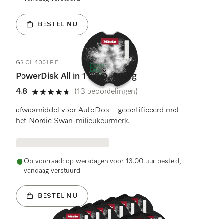
BESTEL NU
GS CL 4001 P E
PowerDisk All in 1 ECO, 400 g
4.8
(13 beoordelingen)
4.8 sterren op 5
afwasmiddel voor AutoDos – gecertificeerd met
het Nordic Swan-milieukeurmerk.
Op voorraad: op werkdagen voor 13.00 uur besteld,
vandaag verstuurd
BESTEL NU