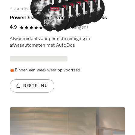
GS SETD12
PowerDisk All in 1, voorraadset 12 stuks
4.9
(182 beoordelingen)
4.9 sterren op 5
Afwasmiddel voor perfecte reiniging in
afwasautomaten met AutoDos
Binnen een week weer op voorraad
BESTEL NU