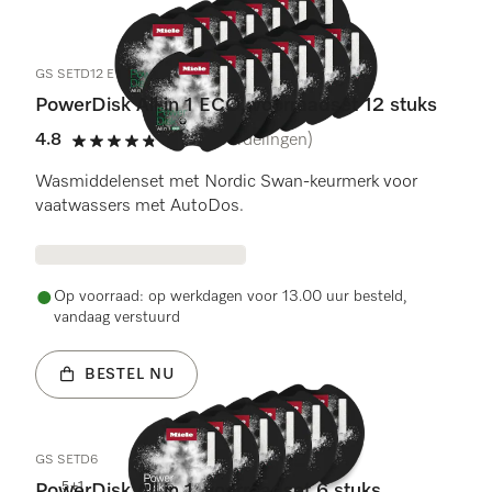
6
Producten
GS SETD12 E
PowerDisk All in 1 ECO, voorraadset 12 stuks
4.8
(70 beoordelingen)
4.8 sterren op 5
Wasmiddelenset met Nordic Swan-keurmerk voor
vaatwassers met AutoDos.
Op voorraad: op werkdagen voor 13.00 uur besteld,
vandaag verstuurd
BESTEL NU
GS SETD6
5+1
PowerDisk All in 1. voorraadset 6 stuks