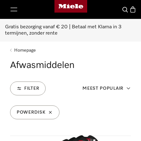
Homepage van Miele
ct naar inhoud
Wat zoek 
Winke
Gratis bezorging vanaf € 20 | Betaal met Klarna in 3
termijnen, zonder rente
Homepage
Afwasmiddelen
FILTER
MEEST POPULAIR
POWERDISK