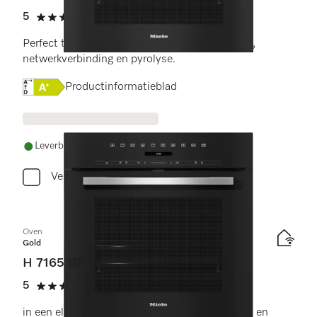
5
(3 beoordelingen)
5 sterren op 5
Perfect te combineren design met tekstdisplay,
netwerkverbinding en pyrolyse.
Online Label Flag, Energielabel
Productinformatieblad
Leverbaar uit voorraad met gratis levering
Vergelijken
Oven
Gold
H 7165 BP
5
(1 beoordeling)
5 sterren op 5
in een elegant, zwart design met connectiviteit en