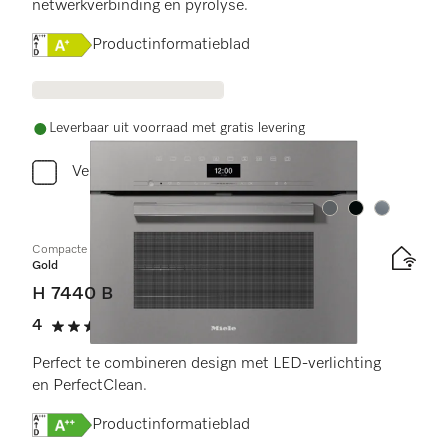
netwerkverbinding en pyrolyse.
Online Label Flag, Energielabel
Productinformatieblad
Leverbaar uit voorraad met gratis levering
Vergelijken
Kleur:
Kleur:
Kleur:
Compacte oven
Gold
H 7440 B
4
(1 beoordeling)
4 sterren op 5
Perfect te combineren design met LED-verlichting
en PerfectClean.
Online Label Flag, Energielabel
Productinformatieblad