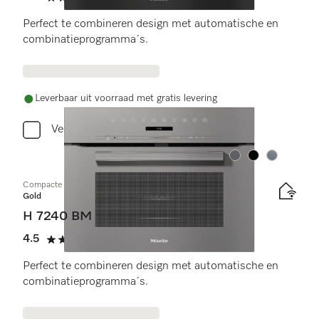
4.5 sterren op 5
Perfect te combineren design met automatische en
combinatieprogramma´s.
Leverbaar uit voorraad met gratis levering
Vergelijken
Kleur:
Kleur:
Kleur:
Compacte oven met geïntegreerde magnetron
Gold
H 7240 BM
4.5
(14 beoordelingen)
4.5 sterren op 5
Perfect te combineren design met automatische en
combinatieprogramma´s.