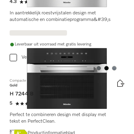
4.3
(4 beoordelingen)
4.3 sterren op 5
In aantrekkelijk roestvrijstalen design met
automatische en combinatieprogramma&#39;s
Leverbaar uit voorraad met gratis levering
Vergelijken
Kleur:
Kleur:
Kleur:
Compacte oven
Gold
H 7244 B
5
(1 beoordeling)
5 sterren op 5
Perfect te combineren design met display met
tekst en PerfectClean.
Online Label Flag, Energielabel
Productinformatieblad