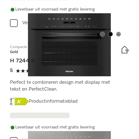
Leverbaar uit voorraad met gratis levering
Vergelijken
Kleur:
Kleur:
Kleur:
Compacte oven
Gold
H 7244 B
5
(1 beoordeling)
5 sterren op 5
Perfect te combineren design met display met
tekst en PerfectClean.
Online Label Flag, Energielabel
Productinformatieblad
Leverbaar uit voorraad met gratis levering