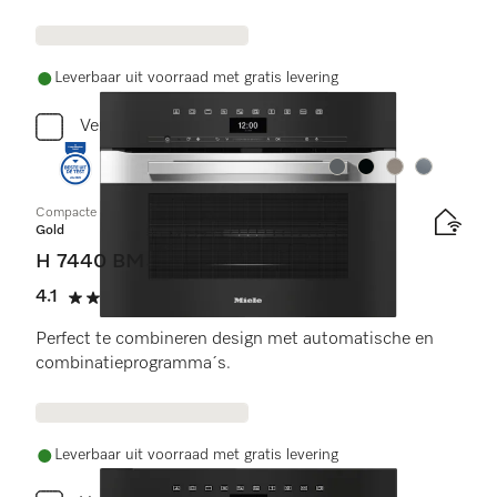
Leverbaar uit voorraad met gratis levering
Vergelijken
Kleur:
Kleur:
Kleur:
Kleur:
Compacte oven met geïntegreerde magnetron
Gold
H 7440 BM
4.1
(7 beoordelingen)
4.1 sterren op 5
Perfect te combineren design met automatische en
combinatieprogramma´s.
Leverbaar uit voorraad met gratis levering