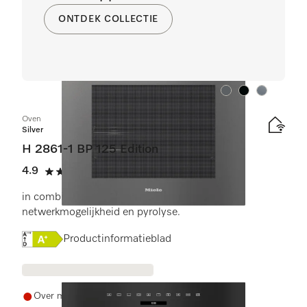
ONTDEK COLLECTIE
Kleur:
Kleur:
Kleur:
Oven
Silver
H 2861-1 BP 125 Edition
4.9
(10 beoordelingen)
4.9 sterren op 5
in combineerbaar design met AirFry-functie,
netwerkmogelijkheid en pyrolyse.
Online Label Flag, Energielabel
Productinformatieblad
Over meer dan drie weken weer op voorraad