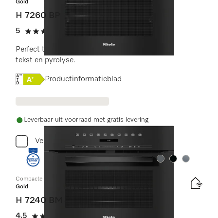
Gold
H 7260 BP
5
(2 beoordelingen)
5 sterren op 5
Perfect te combineren design met display met
tekst en pyrolyse.
Online Label Flag, Energielabel
Productinformatieblad
Leverbaar uit voorraad met gratis levering
Vergelijken
Kleur:
Kleur:
Kleur:
Compacte oven met geïntegreerde magnetron
Gold
H 7240 BM
4.5
(14 beoordelingen)