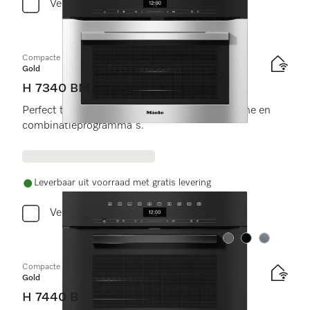
Vergelijken
Compacte oven met geïntegreerde magnetron
Gold
H 7340 BM
Perfect te combineren design met automatische en
combinatieprogramma´s.
Leverbaar uit voorraad met gratis levering
Vergelijken
Kleur:
Kleur:
Kleur:
Compacte oven
Gold
H 7440 B