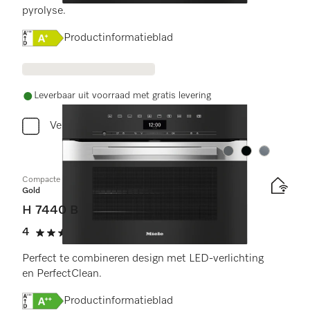
pyrolyse.
Online Label Flag, Energielabel
Productinformatieblad
Leverbaar uit voorraad met gratis levering
Vergelijken
Kleur:
Kleur:
Kleur:
Compacte oven
Gold
H 7440 B
4
(1 beoordeling)
4 sterren op 5
Perfect te combineren design met LED-verlichting
en PerfectClean.
Online Label Flag, Energielabel
Productinformatieblad