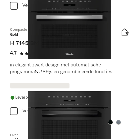
Vergelijken
Compacte oven met geïntegreerde magnetron
Gold
H 7145 BM
4.7
(3 beoordelingen)
4.7 sterren op 5
in elegant zwart design met automatische
programma&#39;s en gecombineerde functies.
Leverbaar uit voorraad met gratis levering
Vergelijken
Kleur:
Kleur:
Oven