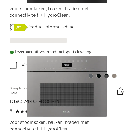
5 sterren op 5
voor stoomkoken, bakken, braden met
connectiviteit + HydroClean.
Online Label Flag, Energielabel
Productinformatieblad
Leverbaar uit voorraad met gratis levering
Vergelijken
Kleur:
Kleur:
Kleur:
Kleur:
Greeploze compacte combi-stoomoven
Gold
DGC 7440 HCX Pro
5
(2 beoordelingen)
5 sterren op 5
voor stoomkoken, bakken, braden met
connectiviteit + HydroClean.