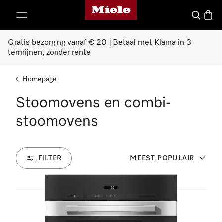
Homepage van Miele
ct naar inhoud
Wat zoek 
Winke
Gratis bezorging vanaf € 20 | Betaal met Klarna in 3
termijnen, zonder rente
Homepage
Stoomovens en combi-
stoomovens
FILTER
MEEST POPULAIR
94
Producten