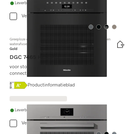
Leverbaar uit voorraad met gratis levering
Vergelijken
Kleur:
Kleur:
Kleur:
Kleur:
Greeploze combi-stoomoven met aansluiting voor vers water en
waterafvoer
Gold
DGC 7465 HCX Pro
voor stoomkoken, bakken, braden met
connectiviteit + HydroClean.
Online Label Flag, Energielabel
Productinformatieblad
Leverbaar uit voorraad met gratis levering
Vergelijken