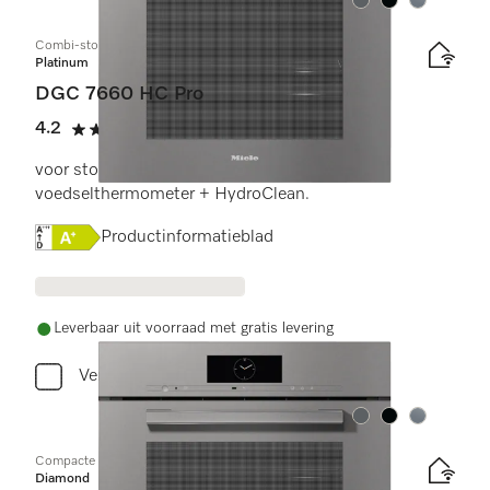
Kleur:
Kleur:
Kleur:
Combi-stoomoven
Platinum
DGC 7660 HC Pro
4.2
(5 beoordelingen)
4.2 sterren op 5
voor stoomkoken, bakken, braden met
voedselthermometer + HydroClean.
Online Label Flag, Energielabel
Productinformatieblad
Leverbaar uit voorraad met gratis levering
Vergelijken
Kleur:
Kleur:
Kleur:
Compacte combi-stoomoven
Diamond