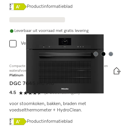
Online Label Flag, Energielabel
Productinformatieblad
Leverbaar uit voorraad met gratis levering
Vergelijken
Kleur:
Kleur:
Kleur:
Compacte combi-stoomoven met aansluiting voor vers water en
waterafvoer
Platinum
DGC 7645 HC Pro
4.5
(2 beoordelingen)
4.5 sterren op 5
voor stoomkoken, bakken, braden met
voedselthermometer + HydroClean.
Online Label Flag, Energielabel
Productinformatieblad