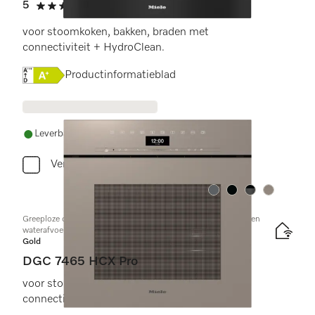
5
(2 beoordelingen)
5 sterren op 5
voor stoomkoken, bakken, braden met
connectiviteit + HydroClean.
Online Label Flag, Energielabel
Productinformatieblad
Leverbaar uit voorraad met gratis levering
Vergelijken
Kleur:
Kleur:
Kleur:
Kleur:
Greeploze combi-stoomoven met aansluiting voor vers water en
waterafvoer
Gold
DGC 7465 HCX Pro
voor stoomkoken, bakken, braden met
connectiviteit + HydroClean.