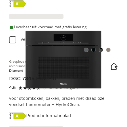
Online Label Flag, Energielabel
Leverbaar uit voorraad met gratis levering
Vergelijken
Kleur:
Kleur:
Kleur:
Kleur:
Greeploze compacte combi-stoomoven met toe- en
afvoeraansluiting voor water
Diamond
DGC 7845 HCX Pro
4.5
(2 beoordelingen)
4.5 sterren op 5
voor stoomkoken, bakken, braden met draadloze
voedselthermometer + HydroClean.
Online Label Flag, Energielabel
Productinformatieblad