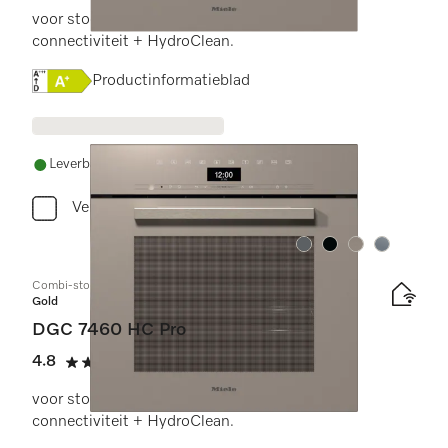
voor stoomkoken, bakken, braden met
connectiviteit + HydroClean.
Online Label Flag, Energielabel
Productinformatieblad
Leverbaar uit voorraad met gratis levering
Vergelijken
Kleur:
Kleur:
Kleur:
Kleur:
Combi-stoomoven
Gold
DGC 7460 HC Pro
4.8
(6 beoordelingen)
4.8 sterren op 5
voor stoomkoken, bakken, braden met
connectiviteit + HydroClean.