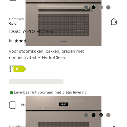
Kleur:
Kleur:
Kleur:
Kleur:
Compacte combi-stoomoven
Gold
DGC 7440 HC Pro
5
(3 beoordelingen)
5 sterren op 5
voor stoomkoken, bakken, braden met
connectiviteit + HydroClean.
Online Label Flag, Energielabel
Leverbaar uit voorraad met gratis levering
Vergelijken
Kleur:
Kleur:
Kleur:
Kleur: