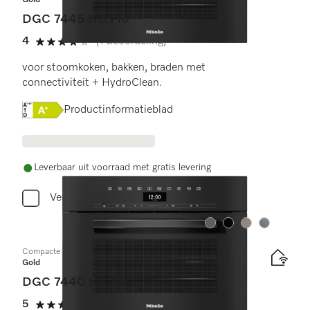
Gold
DGC 7445 HC Pro
4
(1 beoordeling)
4 sterren op 5
voor stoomkoken, bakken, braden met
connectiviteit + HydroClean.
Online Label Flag, Energielabel
Productinformatieblad
Leverbaar uit voorraad met gratis levering
Vergelijken
Kleur:
Kleur:
Kleur:
Kleur:
Compacte combi-stoomoven
Gold
DGC 7440 HC Pro
5
(3 beoordelingen)