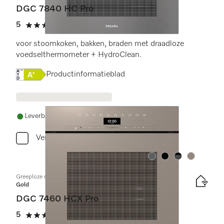
DGC 7840 HC Pro
5
(1 beoordeling)
5 sterren op 5
voor stoomkoken, bakken, braden met draadloze
voedselthermometer + HydroClean.
Online Label Flag, Energielabel
Productinformatieblad
Leverbaar uit voorraad met gratis levering
Vergelijken
Kleur:
Kleur:
Kleur:
Kleur:
Greeploze combi-stoomoven
Gold
DGC 7460 HCX Pro
5
(3 beoordelingen)
5 sterren op 5