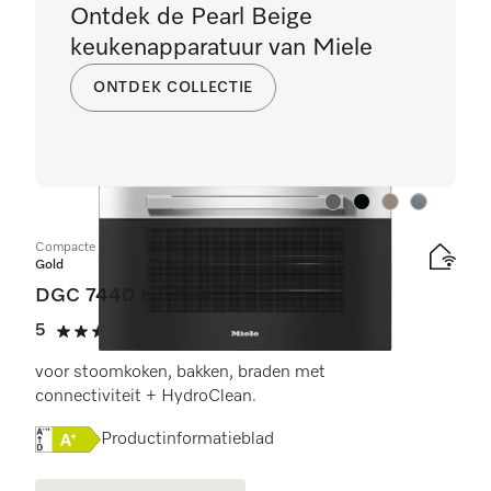
Ontdek de Pearl Beige
keukenapparatuur van Miele
ONTDEK COLLECTIE
Kleur:
Kleur:
Kleur:
Kleur:
Compacte combi-stoomoven
Gold
DGC 7440 HC Pro
5
(3 beoordelingen)
5 sterren op 5
voor stoomkoken, bakken, braden met
connectiviteit + HydroClean.
Online Label Flag, Energielabel
Productinformatieblad