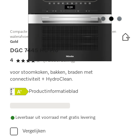
Kleur:
Kleur:
Kleur:
Compacte combi-stoomoven met aansluiting voor vers water en
waterafvoer
Gold
DGC 7445 HC Pro
4
(1 beoordeling)
4 sterren op 5
voor stoomkoken, bakken, braden met
connectiviteit + HydroClean.
Online Label Flag, Energielabel
Productinformatieblad
Leverbaar uit voorraad met gratis levering
Vergelijken