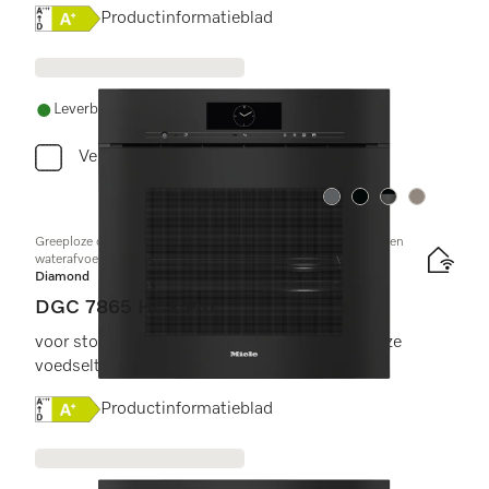
Online Label Flag, Energielabel
Productinformatieblad
Leverbaar uit voorraad met gratis levering
Vergelijken
Kleur:
Kleur:
Kleur:
Kleur:
Greeploze combi-stoomoven met aansluiting voor vers water en
waterafvoer
Diamond
DGC 7865 HCX Pro
voor stoomkoken, bakken, braden met draadloze
voedselthermometer + HydroClean.
Online Label Flag, Energielabel
Productinformatieblad