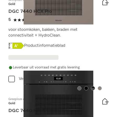
Greeploze compacte combi-stoomoven
Gold
DGC 7440 HCX Pro
5
(2 beoordelingen)
5 sterren op 5
voor stoomkoken, bakken, braden met
connectiviteit + HydroClean.
Online Label Flag, Energielabel
Productinformatieblad
Leverbaar uit voorraad met gratis levering
Vergelijken
Kleur:
Kleur:
Kleur:
Kleur:
Greeploze compacte combi-stoomoven
Gold
DGC 7440 HCX Pro