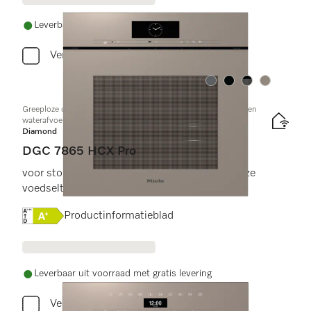
Leverbaar uit voorraad met gratis levering
Vergelijken
Kleur:
Kleur:
Kleur:
Kleur:
Greeploze combi-stoomoven met aansluiting voor vers water en
waterafvoer
Diamond
DGC 7865 HCX Pro
voor stoomkoken, bakken, braden met draadloze
voedselthermometer + HydroClean.
Online Label Flag, Energielabel
Productinformatieblad
Leverbaar uit voorraad met gratis levering
Vergelijken