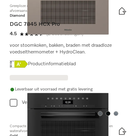
Greeploze compacte combi-stoomoven met toe- en
afvoeraansluiting voor water
Diamond
DGC 7845 HCX Pro
4.5
(2 beoordelingen)
4.5 sterren op 5
voor stoomkoken, bakken, braden met draadloze
voedselthermometer + HydroClean.
Online Label Flag, Energielabel
Productinformatieblad
Leverbaar uit voorraad met gratis levering
Vergelijken
Kleur:
Kleur:
Kleur:
Compacte combi-stoomoven met aansluiting voor vers water en
waterafvoer