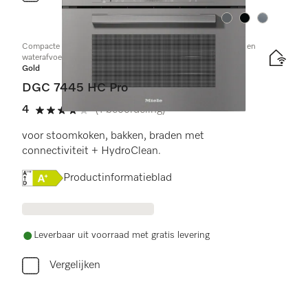
Kleur:
Kleur:
Kleur:
Compacte combi-stoomoven met aansluiting voor vers water en
waterafvoer
Gold
DGC 7445 HC Pro
4
(1 beoordeling)
4 sterren op 5
voor stoomkoken, bakken, braden met
connectiviteit + HydroClean.
Online Label Flag, Energielabel
Productinformatieblad
Leverbaar uit voorraad met gratis levering
Vergelijken