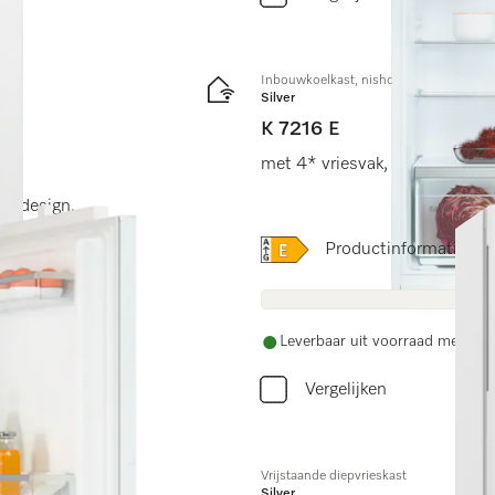
Inbouwkoelkast, nishoogte 102 cm
Silver
K 7216 E
met 4* vriesvak, led-verlicht
os design.
Online Label Flag, Energi
Productinformatiebla
Leverbaar uit voorraad met grat
Vergelijken
Vrijstaande diepvrieskast
Silver