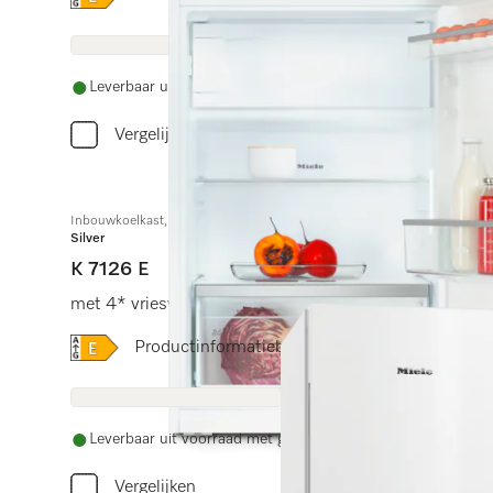
Leverbaar uit voorraad met gratis levering
Vergelijken
Inbouwkoelkast, nishoogte 88 cm
Silver
K 7126 E
met 4* vriesvak, led-verlichting en SuperKoelen voor 
Online Label Flag, Energielabel
Productinformatieblad
Leverbaar uit voorraad met gratis levering
Vergelijken