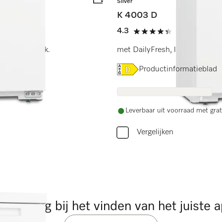
Silver
K 4003 D
4.3
(9 beoordeli
4.3 sterren op 5
heid met gemak.
met DailyFresh, led-verlichtin
Online Label Flag, Energiel
Productinformatieblad
Leverbaar uit voorraad met grat
Vergelijken
ulp nodig bij het vinden van het juiste 