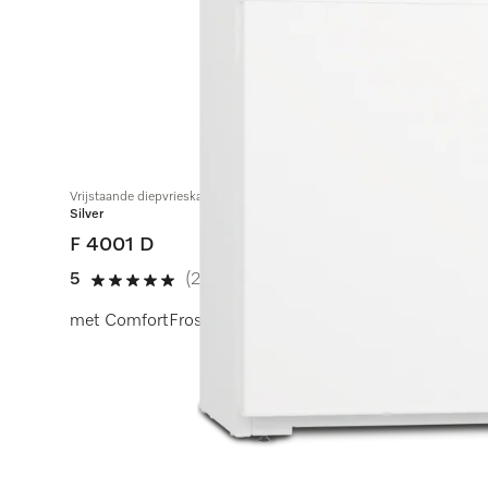
Vrijstaande diepvrieskast
Silver
F 4001 D
5
(2 beoordelingen)
5 sterren op 5
met ComfortFrost, SuperFrost en VarioRoom voor flexib