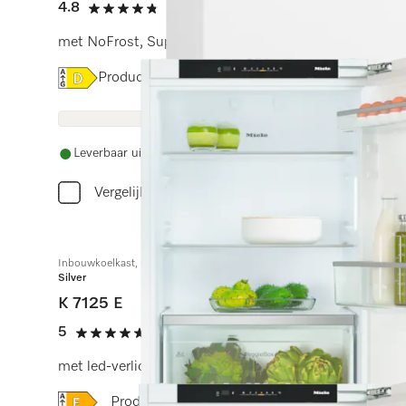
4.8
(10 beoordelingen)
4.8 sterren op 5
met NoFrost, SuperFrost en VarioRoom voor flexibele en
Online Label Flag, Energielabel
Productinformatieblad
Leverbaar uit voorraad met gratis levering
Vergelijken
Inbouwkoelkast, nishoogte 88 cm
Silver
K 7125 E
5
(2 beoordelingen)
5 sterren op 5
met led-verlichting en SuperKoelen voor meer gemak.
Online Label Flag, Energielabel
Productinformatieblad