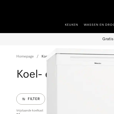
ct naar inhoud
KEUKEN
WASSEN EN DRO
Gratis
Homepage
Koel- en vriesapparaten
Koel- en vriesappar
FILTER
Vrijstaande koelkast