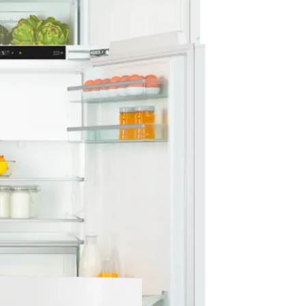
Koelen voor meer gemak.
elabel
d
n led-verlichting voor meer comfort.
elabel
d