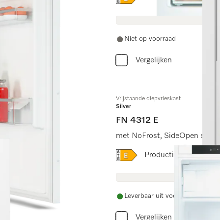
Niet op voorraad
Vergelijken
Vrijstaande diepvrieskast
Silver
FN 4312 E
meer gemak.
met NoFrost, SideOpen en XX
Online Label Flag, Energi
Productinformatiebla
Leverbaar uit voorraad met grat
Vergelijken