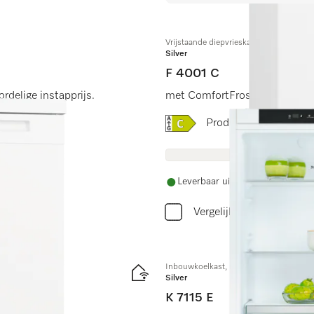
Vrijstaande diepvrieskast
Silver
F 4001 C
delige instapprijs.
met ComfortFrost, SuperFrost 
Online Label Flag, Energi
Productinformatiebla
Leverbaar uit voorraad met grat
Vergelijken
Inbouwkoelkast, nishoogte 88 cm
Silver
K 7115 E