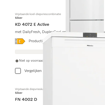
Vrijstaande koel-diepvriescombinatie
Silver
KD 4072 E Active
met DailyFresh, DuplexCool en ComfortFrost tegen voor
Online Label Flag, Energielabel
Productinformatieblad
Niet op voorraad
Vergelijken
Vrijstaande diepvrieskast
Silver
FN 4002 D