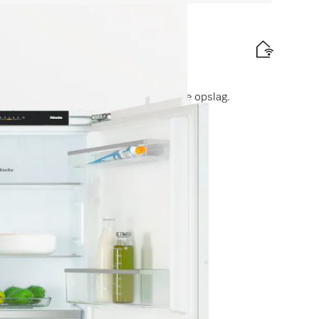
en VarioRoom voor flexibele en veilige opslag.
elabel
d
is levering