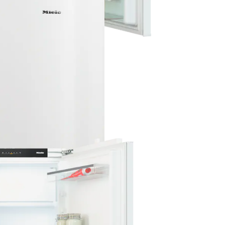
L box voor meer comfort.
elabel
d
is levering