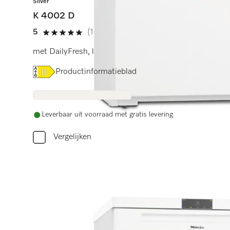
Silver
K 4002 D
5
(1 beoordeling)
5 sterren op 5
met DailyFresh, led-verlichting, 4* vriesvak voor vers
Online Label Flag, Energielabel
Productinformatieblad
Leverbaar uit voorraad met gratis levering
Vergelijken
Heb je h