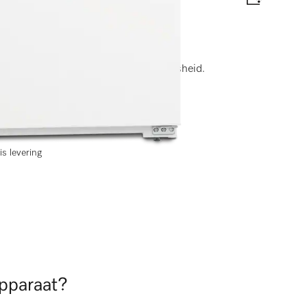
ngen)
g en FLexiBoard voor gemakkelijke versheid.
abel
is levering
apparaat?