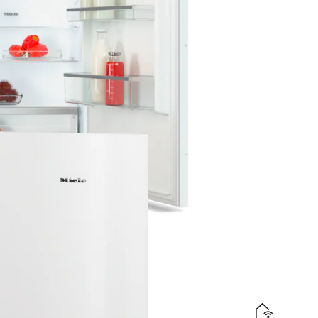
ing en SuperKoelen voor meer gemak.
elabel
d
is levering