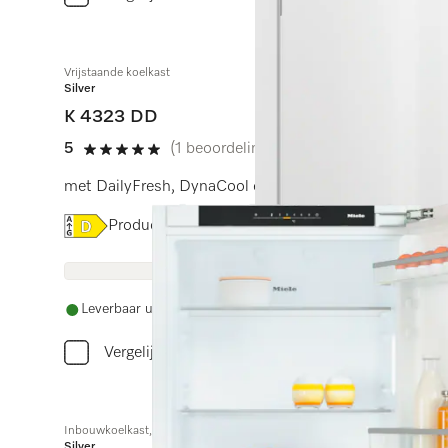
Vrijstaande koelkast
Silver
K 4323 DD
5
(1 beoordeling)
5 sterren op 5
met DailyFresh, DynaCool en ComfortClean in greeplo
Online Label Flag, Energielabel
Productinformatieblad
Leverbaar uit voorraad met gratis levering
Vergelijken
Inbouwkoelkast, nishoogte 88 cm
Silver