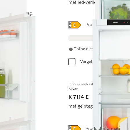
met led-verlichting en Super
 veilige opslag.
Online Label Flag, Energi
Productinformatiebla
Online niet beschikbaar
Vergelijken
Inbouwkoelkast, nishoogte 88 cm
Silver
K 7114 E
met geïntegreerd 4*-vriesvak e
Online Label Flag, Energi
Productinformatiebla