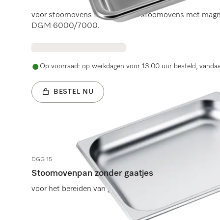
5 sterren op 5
voor stoomovens DG 7000 en stoomovens met magne
DGM 6000/7000.
Op voorraad: op werkdagen voor 13.00 uur besteld, vanda
BESTEL NU
DGG 15
Stoomovenpan zonder gaatjes
voor het bereiden van gerechten in sauzen, fonds of wate