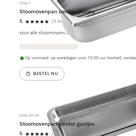
DGG 7
Stoomovenpan zonder gaatjes
5
(3 beoordelingen)
5 sterren op 5
voor alle stoomovens DG behalve DG 7000.
Op voorraad: op werkdagen voor 13.00 uur besteld, vanda
BESTEL NU
DGG 50-40
Stoomovenpan zonder gaatjes
5
(3 beoordelingen)