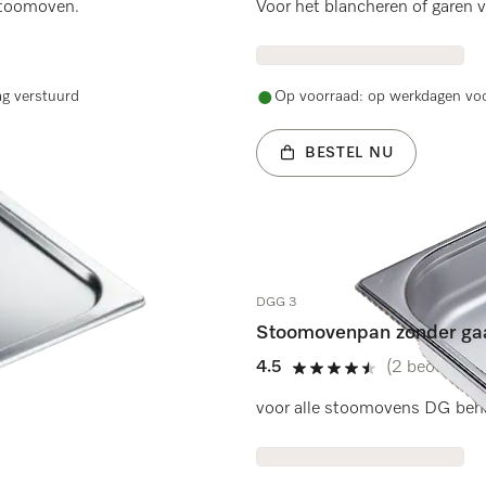
 stoomoven.
Voor het blancheren of garen v
ag verstuurd
Op voorraad: op werkdagen voo
BESTEL NU
DGG 3
Stoomovenpan zonder gaa
4.5
(2 beoordeli
4.5 sterren op 5
voor alle stoomovens DG be