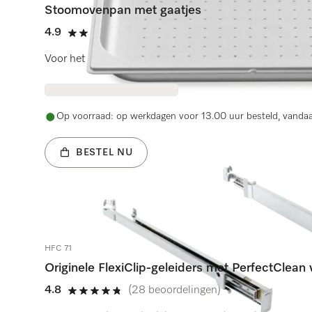
Stoomovenpan met gaatjes
4.9
(27 beoordelingen)
4.9 sterren op 5
Voor het blancheren of garen van groente, vis, vlees en
Op voorraad: op werkdagen voor 13.00 uur besteld, vanda
BESTEL NU
HFC 71
Originele FlexiClip-geleiders met PerfectClean
4.8
(28 beoordelingen)
4.8 sterren op 5