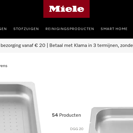
Homepage van Miele
GEN
STOFZUIGEN
REINIGINGSPRODUCTEN
SMART HOME
 bezorging vanaf € 20 | Betaal met Klarna in 3 termijnen, zonde
vens
ovens
54
Producten
DGG 20