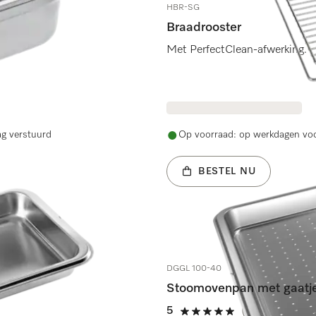
HBR-SG
Braadrooster
Met PerfectClean-afwerking.
ag verstuurd
Op voorraad: op werkdagen voo
BESTEL NU
DGGL 100-40
Stoomovenpan met gaatj
5
(6 beoordeling