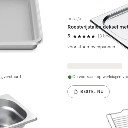
DGD 1/3
Roestvrijstalen deksel me
5
(3 beoordeling
5 sterren op 5
tronfunctie
voor stoomovenpannen.
ag verstuurd
Op voorraad: op werkdagen voo
BESTEL NU