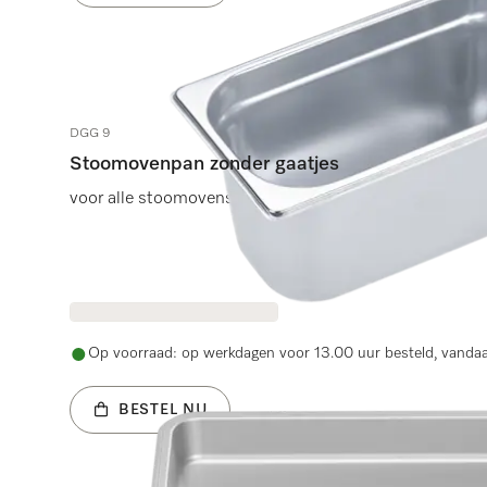
DGG 9
Stoomovenpan zonder gaatjes
voor alle stoomovens DG behalve DG 7000.
Op voorraad: op werkdagen voor 13.00 uur besteld, vanda
BESTEL NU