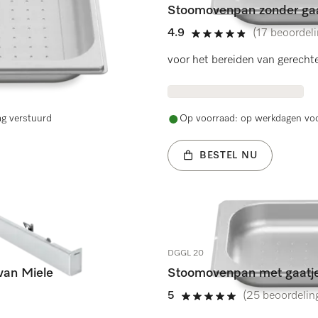
Stoomovenpan zonder gaa
4.9
(17 beoordel
4.9 sterren op 5
 aardappelen, enz.
voor het bereiden van gerechten
ag verstuurd
Op voorraad: op werkdagen voo
BESTEL NU
DGGL 20
 van Miele
Stoomovenpan met gaatj
5
(25 beoordelin
5 sterren op 5