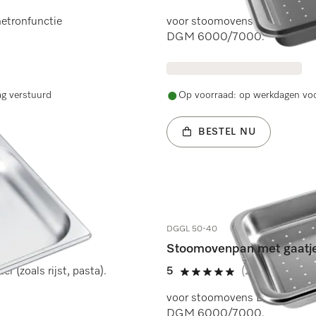
5 sterren op 5
tronfunctie
voor stoomovens DG 7000 en
DGM 6000/7000.
ag verstuurd
Op voorraad: op werkdagen voo
BESTEL NU
DGGL 50-40
Stoomovenpan met gaatj
r (zoals rijst, pasta).
5
(2 beoordeling
5 sterren op 5
voor stoomovens DG 7000 en
DGM 6000/7000.