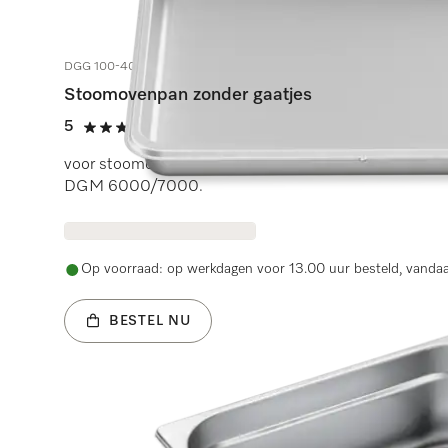
DGG 100-40
Stoomovenpan zonder gaatjes
5
(2 beoordelingen)
5 sterren op 5
voor stoomovens DG 7000 en stoomovens met magne
DGM 6000/7000.
Op voorraad: op werkdagen voor 13.00 uur besteld, vanda
BESTEL NU