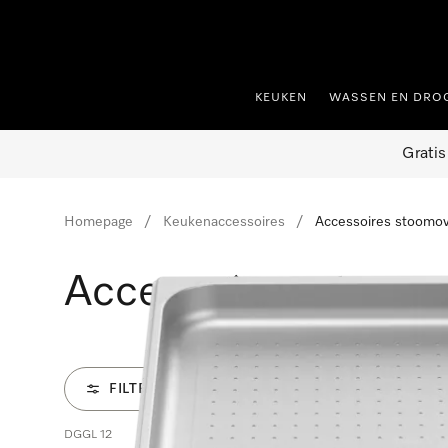
ct naar inhoud
KEUKEN
WASSEN EN DRO
Gratis
Homepage
Keukenaccessoires
Accessoires stoomo
Accessoires stoom
FILTER
DGGL 12