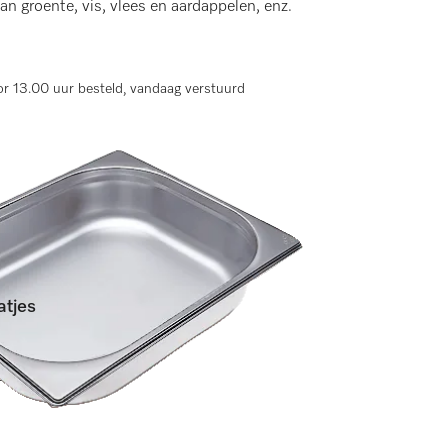
an groente, vis, vlees en aardappelen, enz.
r 13.00 uur besteld, vandaag verstuurd
tjes
ngen)
halve DG 7000.