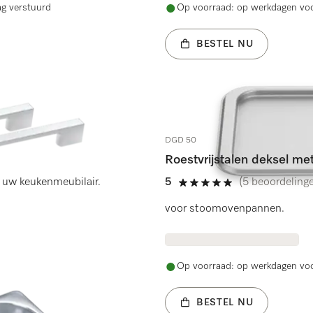
ag verstuurd
Op voorraad: op werkdagen voo
BESTEL NU
DGD 50
Roestvrijstalen deksel me
 uw keukenmeubilair.
5
(5 beoordeling
5 sterren op 5
voor stoomovenpannen.
Op voorraad: op werkdagen voo
BESTEL NU