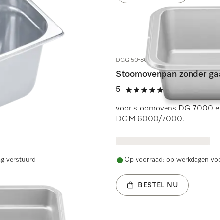
DGG 50-80
Stoomovenpan zonder gaa
5
(7 beoordeling
5 sterren op 5
voor stoomovens DG 7000 en
DGM 6000/7000.
ag verstuurd
Op voorraad: op werkdagen voo
BESTEL NU