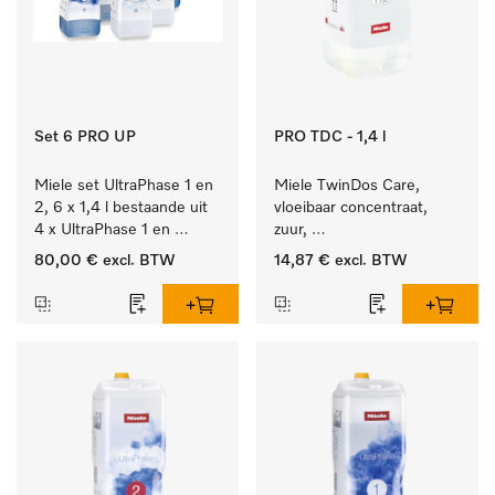
Set 6 PRO UP
PRO TDC - 1,4 l
Miele set UltraPhase 1 en 
Miele TwinDos Care, 
2, 6 x 1,4 l bestaande uit 
vloeibaar concentraat, 
4 x UltraPhase 1 en 
zuur, 
2 x UltraPhase 2.
1,4 l Reinigingsmiddel 
80,00 €
excl. BTW
14,87 €
excl. BTW
voor het TwinDos-
doseersysteem.