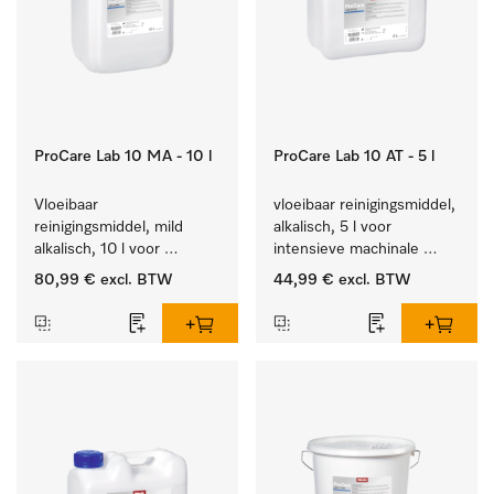
ProCare Lab 10 MA - 10 l
ProCare Lab 10 AT - 5 l
Vloeibaar 
vloeibaar reinigingsmiddel, 
reinigingsmiddel, mild 
alkalisch, 5 l voor 
alkalisch, 10 l voor 
intensieve machinale 
materiaalbesparende, 
reiniging van 
80,99 €
excl. BTW
44,99 €
excl. BTW
machinale reiniging van 
laboratoriumglaswerk en -
laboratoriumglasw. en -
gerei.
gerei.