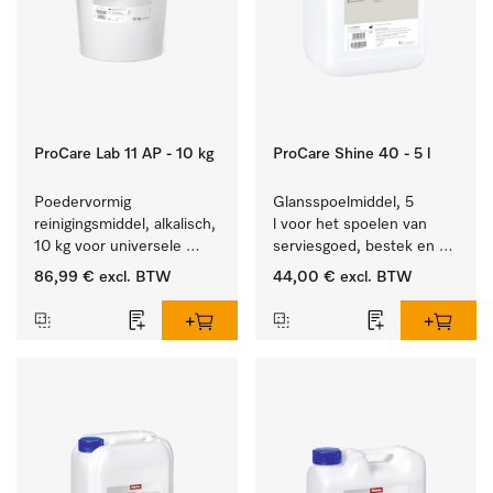
ProCare Lab 11 AP - 10 kg
ProCare Shine 40 - 5 l
Poedervormig 
Glansspoelmiddel, 5 
reinigingsmiddel, alkalisch, 
l voor het spoelen van 
10 kg voor universele 
serviesgoed, bestek en 
machinale reiniging van 
ideaal voor glazen.
86,99 €
excl. BTW
44,00 €
excl. BTW
laboratoriumglaswerk en -
gerei.