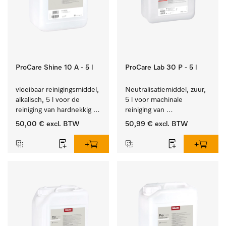
ProCare Shine 10 A - 5 l
ProCare Lab 30 P - 5 l
vloeibaar reinigingsmiddel, 
Neutralisatiemiddel, zuur, 
alkalisch, 5 l voor de 
5 l voor machinale 
reiniging van hardnekkig 
reiniging van 
vuil op serviesgoed, 
laboratoriumglaswerk en -
50,00 €
excl. BTW
50,99 €
excl. BTW
bestek en glazen.
gerei.