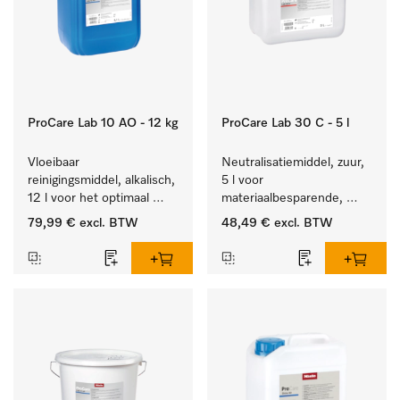
ProCare Lab 10 AO - 12 kg
ProCare Lab 30 C - 5 l
Vloeibaar 
Neutralisatiemiddel, zuur, 
reinigingsmiddel, alkalisch, 
5 l voor 
12 l voor het optimaal 
materiaalbesparende, 
behandelen van 
machinale reiniging van 
79,99 €
excl. BTW
48,49 €
excl. BTW
laboratoriumhulpstukken.
laboratoriumglasw. en -
gerei.