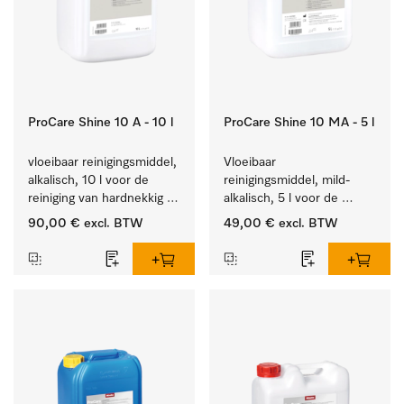
ProCare Shine 10 A - 10 l
ProCare Shine 10 MA - 5 l
vloeibaar reinigingsmiddel, 
Vloeibaar 
alkalisch, 10 l voor de 
reinigingsmiddel, mild-
reiniging van hardnekkig 
alkalisch, 5 l voor de 
vuil op serviesgoed, 
reiniging van lichte 
90,00 €
excl. BTW
49,00 €
excl. BTW
bestek en glazen.
vervuiling op serviesgoed, 
bestek en glazen.