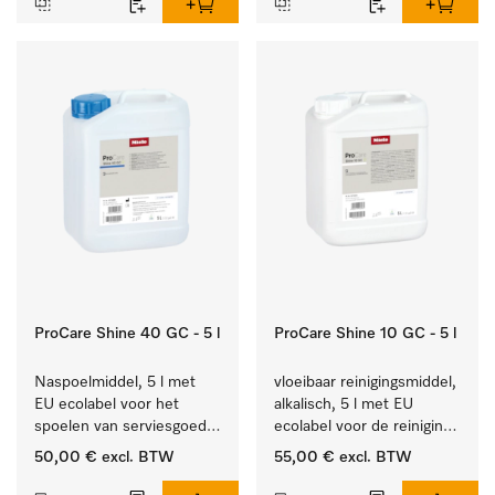
ProCare Shine 40 GC - 5 l
ProCare Shine 10 GC - 5 l
Naspoelmiddel, 5 l met 
vloeibaar reinigingsmiddel, 
EU ecolabel voor het 
alkalisch, 5 l met EU 
spoelen van serviesgoed, 
ecolabel voor de reiniging 
bestek en glazen.
van alledaags vuil op 
50,00 €
excl. BTW
55,00 €
excl. BTW
serviesgoed, bestek en 
glazen.