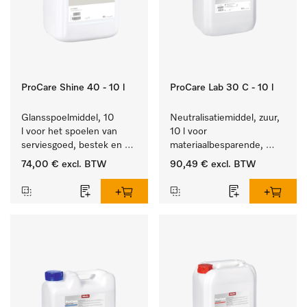
ProCare Shine 40 - 10 l
ProCare Lab 30 C - 10 l
Glansspoelmiddel, 10 
Neutralisatiemiddel, zuur, 
l voor het spoelen van 
10 l voor 
serviesgoed, bestek en 
materiaalbesparende, 
ideaal voor glazen.
machinale reiniging van 
74,00 €
excl. BTW
90,49 €
excl. BTW
laboratoriumglasw. en -
gerei.