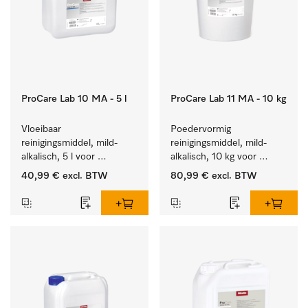
ProCare Lab 10 MA - 5 l
ProCare Lab 11 MA - 10 kg
Vloeibaar 
Poedervormig 
reinigingsmiddel, mild-
reinigingsmiddel, mild-
alkalisch, 5 l voor 
alkalisch, 10 kg voor 
materiaalbesparende, 
materiaalbesparende, 
40,99 €
excl. BTW
80,99 €
excl. BTW
machinale reiniging van 
machinale reiniging van 
laboratoriumglasw. en -
laboratoriumglasw. en -
gerei.
gerei.