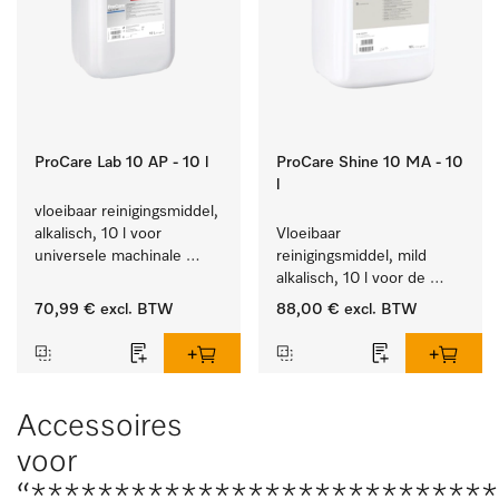
ProCare Lab 10 AP - 10 l
ProCare Shine 10 MA - 10
l
vloeibaar reinigingsmiddel, 
alkalisch, 10 l voor 
Vloeibaar 
universele machinale 
reinigingsmiddel, mild 
reiniging van 
alkalisch, 10 l voor de 
laboratoriumglaswerk en -
reiniging van lichte 
70,99 €
excl. BTW
88,00 €
excl. BTW
gerei.
vervuiling op serviesgoed, 
bestek en glazen.
Accessoires
voor
“***************************