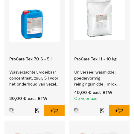
ProCare Tex 70 S - 5 l
ProCare Tex 11 - 10 kg
Wasverzachter, vloeibaar 
Universeel wasmiddel, 
concentraat, zuur, 5 l voor 
poedervormig 
het onderhoud van vezels 
reinigingsmiddel, mild-
zodat het textiel lang 
alkalisch, 10 kg voor het 
40,00 €
excl. BTW
zacht blijft.
reinigen van wit wasgoed 
30,00 €
excl. BTW
Op voorraad
en kleurechte bonte was.