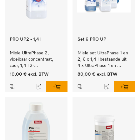
PRO UP2 - 1,4 l
Set 6 PRO UP
Miele UltraPhase 2, 
Miele set UltraPhase 1 en 
vloeibaar concentraat, 
2, 6 x 1,4 l bestaande uit 
zuur, 1,4 l 2-
4 x UltraPhase 1 en 
componentenwasmiddel 
2 x UltraPhase 2.
10,00 €
excl. BTW
80,00 €
excl. BTW
voor bont, wit en fijn 
wasgoed.