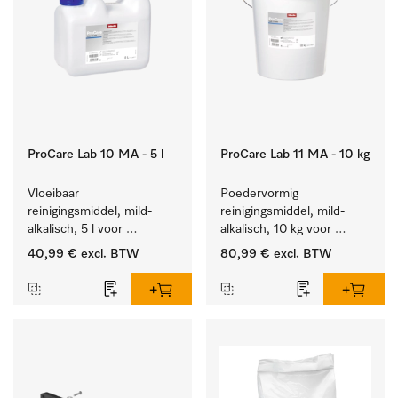
ProCare Lab 10 MA - 5 l
ProCare Lab 11 MA - 10 kg
Vloeibaar 
Poedervormig 
reinigingsmiddel, mild-
reinigingsmiddel, mild-
alkalisch, 5 l voor 
alkalisch, 10 kg voor 
materiaalbesparende, 
materiaalbesparende, 
40,99 €
excl. BTW
80,99 €
excl. BTW
machinale reiniging van 
machinale reiniging van 
laboratoriumglasw. en -
laboratoriumglasw. en -
gerei.
gerei.