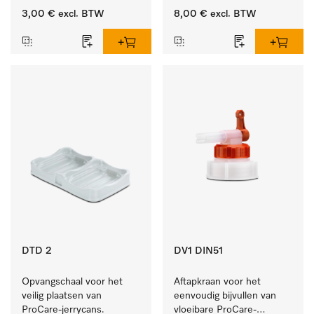
10 en 20 l.
3,00 €
excl. BTW
8,00 €
excl. BTW
DTD 2
DV1 DIN51
Opvangschaal voor het 
Aftapkraan voor het 
veilig plaatsen van 
eenvoudig bijvullen van 
ProCare-jerrycans. 
vloeibare ProCare-