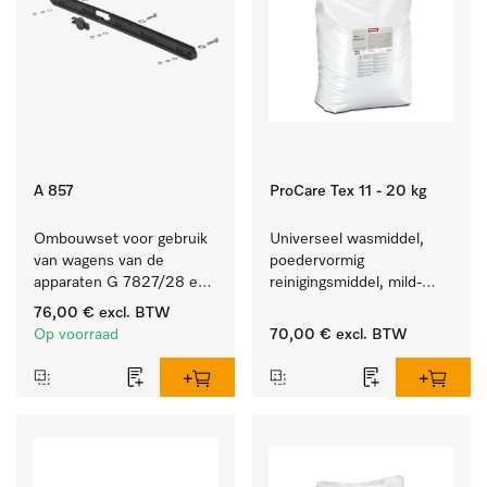
A 857
ProCare Tex 11 - 20 kg
Ombouwset voor gebruik 
Universeel wasmiddel, 
van wagens van de 
poedervormig 
apparaten G 7827/28 en 
reinigingsmiddel, mild-
PG 8527/28 in de 
alkalisch, 20 kg voor het 
76,00 €
excl. BTW
PG 86xx.
reinigen van wit wasgoed 
Op voorraad
70,00 €
excl. BTW
en kleurechte bonte was.