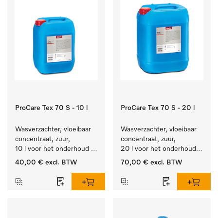
ProCare Tex 70 S - 10 l
ProCare Tex 70 S - 20 l
Wasverzachter, vloeibaar 
Wasverzachter, vloeibaar 
concentraat, zuur, 
concentraat, zuur, 
10 l voor het onderhoud 
20 l voor het onderhoud 
van vezels zodat het 
van vezels zodat het 
40,00 €
excl. BTW
70,00 €
excl. BTW
textiel lang zacht blijft.
textiel lang zacht blijft.