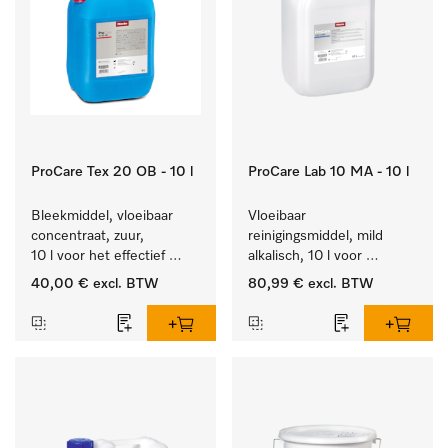
ProCare Tex 20 OB - 10 l
ProCare Lab 10 MA - 10 l
Bleekmiddel, vloeibaar 
Vloeibaar 
concentraat, zuur, 
reinigingsmiddel, mild 
10 l voor het effectief 
alkalisch, 10 l voor 
verwijderen van 
materiaalbesparende, 
40,00 €
excl. BTW
80,99 €
excl. BTW
hardnekkige vlekken.
machinale reiniging van 
laboratoriumglasw. en -
gerei.