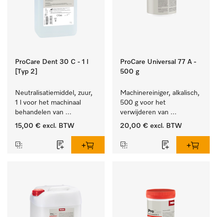
ProCare Dent 30 C - 1 l
ProCare Universal 77 A -
[Typ 2]
500 g
Neutralisatiemiddel, zuur, 
Machinereiniger, alkalisch, 
1 l voor het machinaal 
500 g voor het 
behandelen van 
verwijderen van 
tandheelkundige- en 
hardnekkige 
15,00 €
excl. BTW
20,00 €
excl. BTW
transmissie-instrumenten.
zetmeelaanslag.