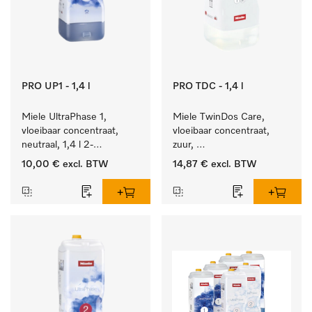
PRO UP1 - 1,4 l
PRO TDC - 1,4 l
Miele UltraPhase 1, 
Miele TwinDos Care, 
vloeibaar concentraat, 
vloeibaar concentraat, 
neutraal, 1,4 l 2-
zuur, 
componentenwasmiddel 
1,4 l Reinigingsmiddel 
10,00 €
excl. BTW
14,87 €
excl. BTW
voor bont, wit en fijn 
voor het TwinDos-
wasgoed.
doseersysteem.