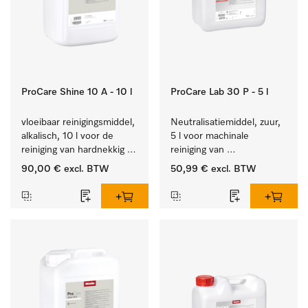
ProCare Shine 10 A - 10 l
ProCare Lab 30 P - 5 l
vloeibaar reinigingsmiddel, 
Neutralisatiemiddel, zuur, 
alkalisch, 10 l voor de 
5 l voor machinale 
reiniging van hardnekkig 
reiniging van 
vuil op serviesgoed, 
laboratoriumglaswerk en -
90,00 €
excl. BTW
50,99 €
excl. BTW
bestek en glazen.
gerei.