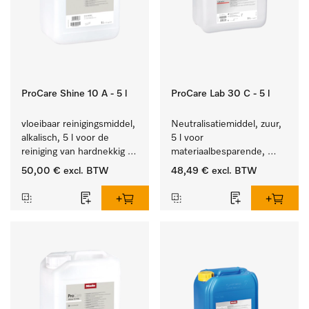
ProCare Shine 10 A - 5 l
ProCare Lab 30 C - 5 l
vloeibaar reinigingsmiddel, 
Neutralisatiemiddel, zuur, 
alkalisch, 5 l voor de 
5 l voor 
reiniging van hardnekkig 
materiaalbesparende, 
vuil op serviesgoed, 
machinale reiniging van 
50,00 €
excl. BTW
48,49 €
excl. BTW
bestek en glazen.
laboratoriumglasw. en -
gerei.