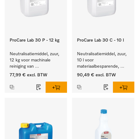
ProCare Lab 30 P - 12 kg
ProCare Lab 30 C - 10 l
Neutralisatiemiddel, zuur, 
Neutralisatiemiddel, zuur, 
12 kg voor machinale 
10 l voor 
reiniging van 
materiaalbesparende, 
laboratoriumglaswerk en -
machinale reiniging van 
77,99 €
excl. BTW
90,49 €
excl. BTW
gerei.
laboratoriumglasw. en -
gerei.