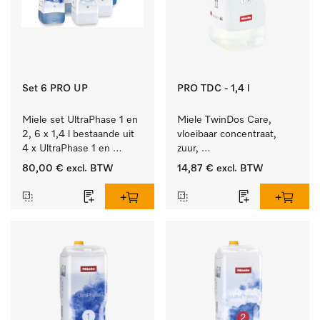
Set 6 PRO UP
PRO TDC - 1,4 l
Miele set UltraPhase 1 en 
Miele TwinDos Care, 
2, 6 x 1,4 l bestaande uit 
vloeibaar concentraat, 
4 x UltraPhase 1 en 
zuur, 
2 x UltraPhase 2.
1,4 l Reinigingsmiddel 
80,00 €
excl. BTW
14,87 €
excl. BTW
voor het TwinDos-
doseersysteem.