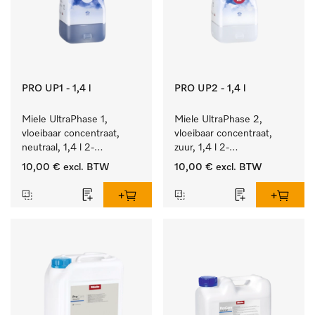
PRO UP1 - 1,4 l
PRO UP2 - 1,4 l
Miele UltraPhase 1, 
Miele UltraPhase 2, 
vloeibaar concentraat, 
vloeibaar concentraat, 
neutraal, 1,4 l 2-
zuur, 1,4 l 2-
componentenwasmiddel 
componentenwasmiddel 
10,00 €
excl. BTW
10,00 €
excl. BTW
voor bont, wit en fijn 
voor bont, wit en fijn 
wasgoed.
wasgoed.