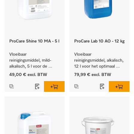
ProCare Shine 10 MA - 5 l
ProCare Lab 10 AO - 12 kg
Vloeibaar 
Vloeibaar 
reinigingsmiddel, mild-
reinigingsmiddel, alkalisch, 
alkalisch, 5 l voor de 
12 l voor het optimaal 
reiniging van lichte 
behandelen van 
49,00 €
excl. BTW
79,99 €
excl. BTW
vervuiling op serviesgoed, 
laboratoriumhulpstukken.
bestek en glazen.