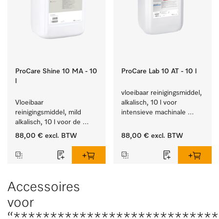
ProCare Shine 10 MA - 10
ProCare Lab 10 AT - 10 l
l
vloeibaar reinigingsmiddel, 
Vloeibaar 
alkalisch, 10 l voor 
reinigingsmiddel, mild 
intensieve machinale 
alkalisch, 10 l voor de 
reiniging van 
reiniging van lichte 
laboratoriumglaswerk en -
88,00 €
excl. BTW
88,00 €
excl. BTW
vervuiling op serviesgoed, 
gerei.
bestek en glazen.
Accessoires
voor
“***************************