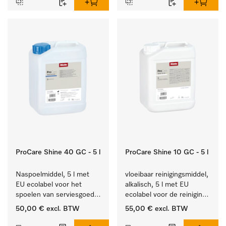
ProCare Shine 40 GC - 5 l
ProCare Shine 10 GC - 5 l
Naspoelmiddel, 5 l met 
vloeibaar reinigingsmiddel, 
EU ecolabel voor het 
alkalisch, 5 l met EU 
spoelen van serviesgoed, 
ecolabel voor de reiniging 
bestek en glazen.
van alledaags vuil op 
50,00 €
excl. BTW
55,00 €
excl. BTW
serviesgoed, bestek en 
glazen.