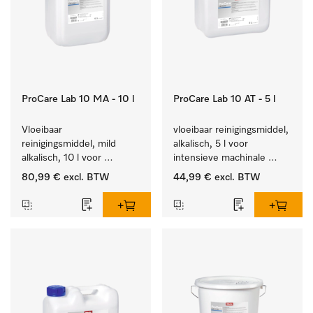
ProCare Lab 10 MA - 10 l
ProCare Lab 10 AT - 5 l
Vloeibaar 
vloeibaar reinigingsmiddel, 
reinigingsmiddel, mild 
alkalisch, 5 l voor 
alkalisch, 10 l voor 
intensieve machinale 
materiaalbesparende, 
reiniging van 
80,99 €
excl. BTW
44,99 €
excl. BTW
machinale reiniging van 
laboratoriumglaswerk en -
laboratoriumglasw. en -
gerei.
gerei.