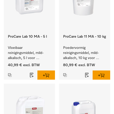
ProCare Lab 10 MA - 5 l
ProCare Lab 11 MA - 10 kg
Vloeibaar 
Poedervormig 
reinigingsmiddel, mild-
reinigingsmiddel, mild-
alkalisch, 5 l voor 
alkalisch, 10 kg voor 
materiaalbesparende, 
materiaalbesparende, 
40,99 €
excl. BTW
80,99 €
excl. BTW
machinale reiniging van 
machinale reiniging van 
laboratoriumglasw. en -
laboratoriumglasw. en -
gerei.
gerei.