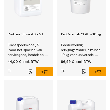
ProCare Shine 40 - 5 l
ProCare Lab 11 AP - 10 kg
Glansspoelmiddel, 5 
Poedervormig 
l voor het spoelen van 
reinigingsmiddel, alkalisch, 
serviesgoed, bestek en 
10 kg voor universele 
ideaal voor glazen.
machinale reiniging van 
44,00 €
excl. BTW
86,99 €
excl. BTW
laboratoriumglaswerk en -
gerei.