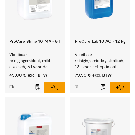
ProCare Shine 10 MA - 5 l
ProCare Lab 10 AO - 12 kg
Vloeibaar 
Vloeibaar 
reinigingsmiddel, mild-
reinigingsmiddel, alkalisch, 
alkalisch, 5 l voor de 
12 l voor het optimaal 
reiniging van lichte 
behandelen van 
49,00 €
excl. BTW
79,99 €
excl. BTW
vervuiling op serviesgoed, 
laboratoriumhulpstukken.
bestek en glazen.