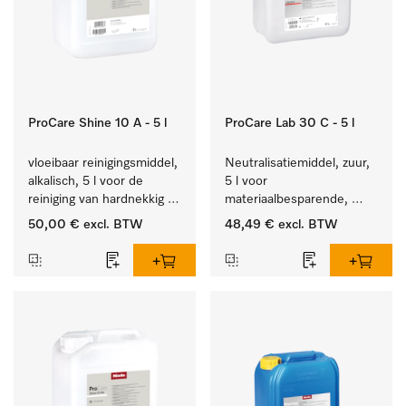
ProCare Shine 10 A - 5 l
ProCare Lab 30 C - 5 l
vloeibaar reinigingsmiddel, 
Neutralisatiemiddel, zuur, 
alkalisch, 5 l voor de 
5 l voor 
reiniging van hardnekkig 
materiaalbesparende, 
vuil op serviesgoed, 
machinale reiniging van 
50,00 €
excl. BTW
48,49 €
excl. BTW
bestek en glazen.
laboratoriumglasw. en -
gerei.