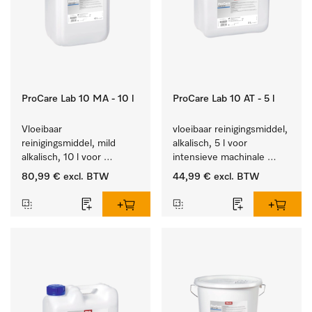
ProCare Lab 10 MA - 10 l
ProCare Lab 10 AT - 5 l
Vloeibaar 
vloeibaar reinigingsmiddel, 
reinigingsmiddel, mild 
alkalisch, 5 l voor 
alkalisch, 10 l voor 
intensieve machinale 
materiaalbesparende, 
reiniging van 
80,99 €
excl. BTW
44,99 €
excl. BTW
machinale reiniging van 
laboratoriumglaswerk en -
laboratoriumglasw. en -
gerei.
gerei.