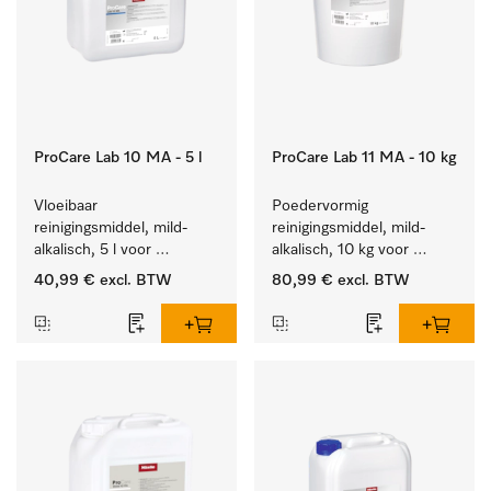
ProCare Lab 10 MA - 5 l
ProCare Lab 11 MA - 10 kg
Vloeibaar 
Poedervormig 
reinigingsmiddel, mild-
reinigingsmiddel, mild-
alkalisch, 5 l voor 
alkalisch, 10 kg voor 
materiaalbesparende, 
materiaalbesparende, 
40,99 €
excl. BTW
80,99 €
excl. BTW
machinale reiniging van 
machinale reiniging van 
laboratoriumglasw. en -
laboratoriumglasw. en -
gerei.
gerei.