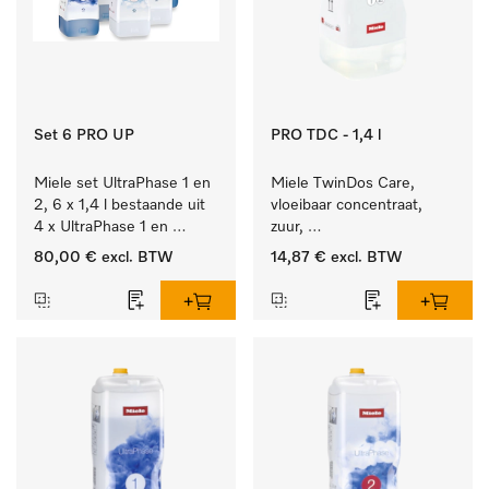
Set 6 PRO UP
PRO TDC - 1,4 l
Miele set UltraPhase 1 en 
Miele TwinDos Care, 
2, 6 x 1,4 l bestaande uit 
vloeibaar concentraat, 
4 x UltraPhase 1 en 
zuur, 
2 x UltraPhase 2.
1,4 l Reinigingsmiddel 
80,00 €
excl. BTW
14,87 €
excl. BTW
voor het TwinDos-
doseersysteem.