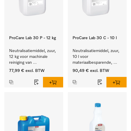
ProCare Lab 30 P - 12 kg
ProCare Lab 30 C - 10 l
Neutralisatiemiddel, zuur, 
Neutralisatiemiddel, zuur, 
12 kg voor machinale 
10 l voor 
reiniging van 
materiaalbesparende, 
laboratoriumglaswerk en -
machinale reiniging van 
77,99 €
excl. BTW
90,49 €
excl. BTW
gerei.
laboratoriumglasw. en -
gerei.