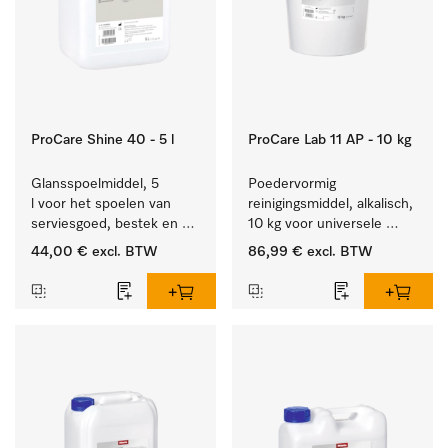
ProCare Shine 40 - 5 l
ProCare Lab 11 AP - 10 kg
Glansspoelmiddel, 5 
Poedervormig 
l voor het spoelen van 
reinigingsmiddel, alkalisch, 
serviesgoed, bestek en 
10 kg voor universele 
ideaal voor glazen.
machinale reiniging van 
44,00 €
excl. BTW
86,99 €
excl. BTW
laboratoriumglaswerk en -
gerei.