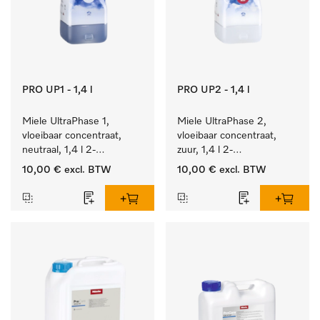
PRO UP1 - 1,4 l
PRO UP2 - 1,4 l
Miele UltraPhase 1, 
Miele UltraPhase 2, 
vloeibaar concentraat, 
vloeibaar concentraat, 
neutraal, 1,4 l 2-
zuur, 1,4 l 2-
componentenwasmiddel 
componentenwasmiddel 
10,00 €
excl. BTW
10,00 €
excl. BTW
voor bont, wit en fijn 
voor bont, wit en fijn 
wasgoed.
wasgoed.