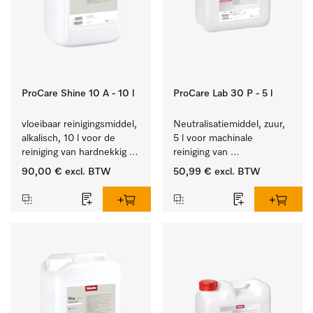
ProCare Shine 10 A - 10 l
ProCare Lab 30 P - 5 l
vloeibaar reinigingsmiddel, 
Neutralisatiemiddel, zuur, 
alkalisch, 10 l voor de 
5 l voor machinale 
reiniging van hardnekkig 
reiniging van 
vuil op serviesgoed, 
laboratoriumglaswerk en -
90,00 €
excl. BTW
50,99 €
excl. BTW
bestek en glazen.
gerei.