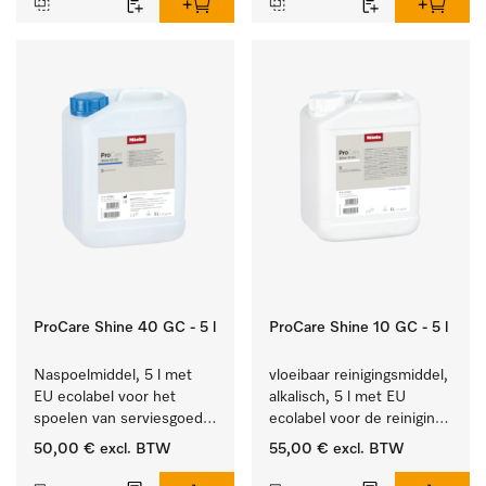
ProCare Shine 40 GC - 5 l
ProCare Shine 10 GC - 5 l
Naspoelmiddel, 5 l met 
vloeibaar reinigingsmiddel, 
EU ecolabel voor het 
alkalisch, 5 l met EU 
spoelen van serviesgoed, 
ecolabel voor de reiniging 
bestek en glazen.
van alledaags vuil op 
50,00 €
excl. BTW
55,00 €
excl. BTW
serviesgoed, bestek en 
glazen.