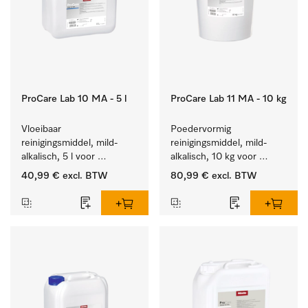
ProCare Lab 10 MA - 5 l
ProCare Lab 11 MA - 10 kg
Vloeibaar 
Poedervormig 
reinigingsmiddel, mild-
reinigingsmiddel, mild-
alkalisch, 5 l voor 
alkalisch, 10 kg voor 
materiaalbesparende, 
materiaalbesparende, 
40,99 €
excl. BTW
80,99 €
excl. BTW
machinale reiniging van 
machinale reiniging van 
laboratoriumglasw. en -
laboratoriumglasw. en -
gerei.
gerei.