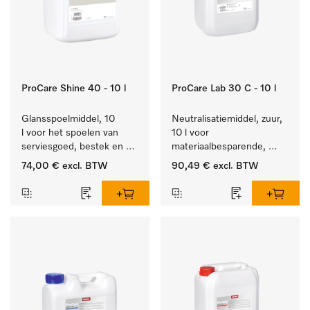
ProCare Shine 40 - 10 l
ProCare Lab 30 C - 10 l
Glansspoelmiddel, 10 
Neutralisatiemiddel, zuur, 
l voor het spoelen van 
10 l voor 
serviesgoed, bestek en 
materiaalbesparende, 
ideaal voor glazen.
machinale reiniging van 
74,00 €
excl. BTW
90,49 €
excl. BTW
laboratoriumglasw. en -
gerei.