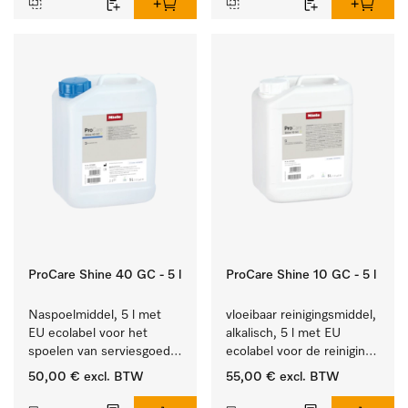
ProCare Shine 40 GC - 5 l
ProCare Shine 10 GC - 5 l
Naspoelmiddel, 5 l met 
vloeibaar reinigingsmiddel, 
EU ecolabel voor het 
alkalisch, 5 l met EU 
spoelen van serviesgoed, 
ecolabel voor de reiniging 
bestek en glazen.
van alledaags vuil op 
50,00 €
excl. BTW
55,00 €
excl. BTW
serviesgoed, bestek en 
glazen.