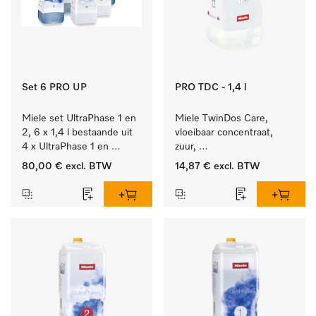
Set 6 PRO UP
PRO TDC - 1,4 l
Miele set UltraPhase 1 en 
Miele TwinDos Care, 
2, 6 x 1,4 l bestaande uit 
vloeibaar concentraat, 
4 x UltraPhase 1 en 
zuur, 
2 x UltraPhase 2.
1,4 l Reinigingsmiddel 
80,00 €
excl. BTW
14,87 €
excl. BTW
voor het TwinDos-
doseersysteem.