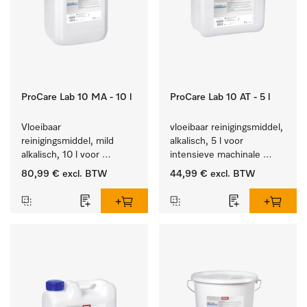
ProCare Lab 10 MA - 10 l
ProCare Lab 10 AT - 5 l
Vloeibaar 
vloeibaar reinigingsmiddel, 
reinigingsmiddel, mild 
alkalisch, 5 l voor 
alkalisch, 10 l voor 
intensieve machinale 
materiaalbesparende, 
reiniging van 
80,99 €
excl. BTW
44,99 €
excl. BTW
machinale reiniging van 
laboratoriumglaswerk en -
laboratoriumglasw. en -
gerei.
gerei.