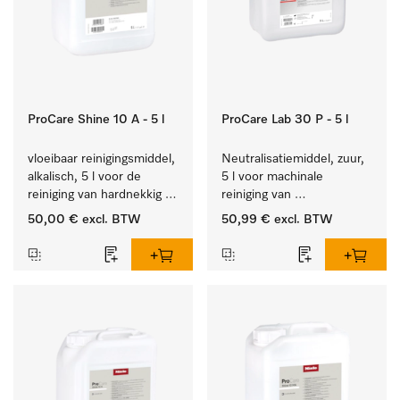
ProCare Shine 10 A - 5 l
ProCare Lab 30 P - 5 l
vloeibaar reinigingsmiddel, 
Neutralisatiemiddel, zuur, 
alkalisch, 5 l voor de 
5 l voor machinale 
reiniging van hardnekkig 
reiniging van 
vuil op serviesgoed, 
laboratoriumglaswerk en -
50,00 €
excl. BTW
50,99 €
excl. BTW
bestek en glazen.
gerei.