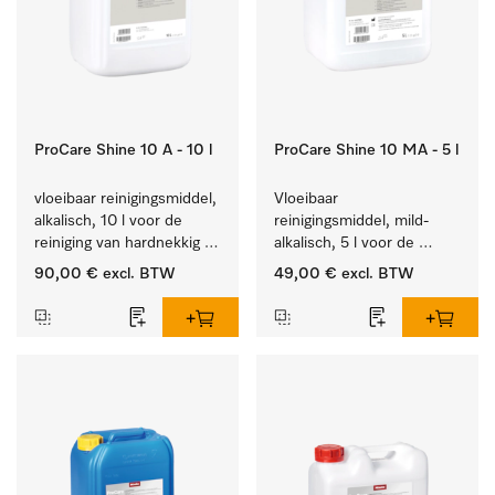
ProCare Shine 10 A - 10 l
ProCare Shine 10 MA - 5 l
vloeibaar reinigingsmiddel, 
Vloeibaar 
alkalisch, 10 l voor de 
reinigingsmiddel, mild-
reiniging van hardnekkig 
alkalisch, 5 l voor de 
vuil op serviesgoed, 
reiniging van lichte 
90,00 €
excl. BTW
49,00 €
excl. BTW
bestek en glazen.
vervuiling op serviesgoed, 
bestek en glazen.