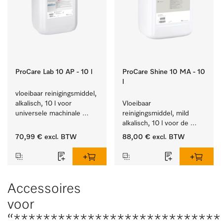
ProCare Lab 10 AP - 10 l
ProCare Shine 10 MA - 10
l
vloeibaar reinigingsmiddel, 
alkalisch, 10 l voor 
Vloeibaar 
universele machinale 
reinigingsmiddel, mild 
reiniging van 
alkalisch, 10 l voor de 
laboratoriumglaswerk en -
reiniging van lichte 
70,99 €
excl. BTW
88,00 €
excl. BTW
gerei.
vervuiling op serviesgoed, 
bestek en glazen.
Accessoires
voor
“***************************