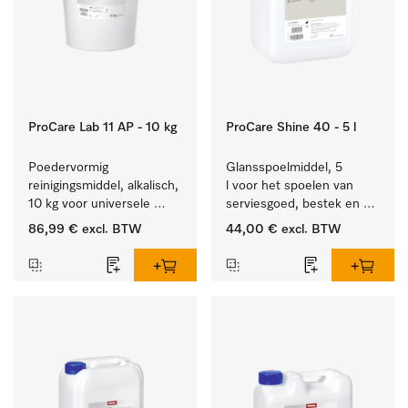
ProCare Lab 11 AP - 10 kg
ProCare Shine 40 - 5 l
Poedervormig 
Glansspoelmiddel, 5 
reinigingsmiddel, alkalisch, 
l voor het spoelen van 
10 kg voor universele 
serviesgoed, bestek en 
machinale reiniging van 
ideaal voor glazen.
86,99 €
excl. BTW
44,00 €
excl. BTW
laboratoriumglaswerk en -
gerei.