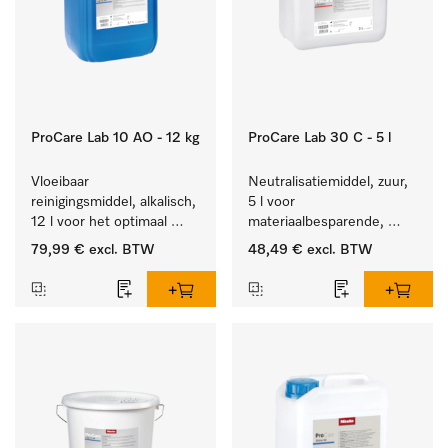
ProCare Lab 10 AO - 12 kg
ProCare Lab 30 C - 5 l
Vloeibaar 
Neutralisatiemiddel, zuur, 
reinigingsmiddel, alkalisch, 
5 l voor 
12 l voor het optimaal 
materiaalbesparende, 
behandelen van 
machinale reiniging van 
79,99 €
excl. BTW
48,49 €
excl. BTW
laboratoriumhulpstukken.
laboratoriumglasw. en -
gerei.