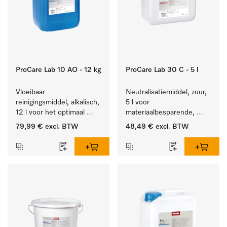
ProCare Lab 10 AO - 12 kg
ProCare Lab 30 C - 5 l
Vloeibaar 
Neutralisatiemiddel, zuur, 
reinigingsmiddel, alkalisch, 
5 l voor 
12 l voor het optimaal 
materiaalbesparende, 
behandelen van 
machinale reiniging van 
79,99 €
excl. BTW
48,49 €
excl. BTW
laboratoriumhulpstukken.
laboratoriumglasw. en -
gerei.