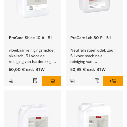
ProCare Shine 10 A - 5 l
ProCare Lab 30 P - 5 l
vloeibaar reinigingsmiddel, 
Neutralisatiemiddel, zuur, 
alkalisch, 5 l voor de 
5 l voor machinale 
reiniging van hardnekkig 
reiniging van 
vuil op serviesgoed, 
laboratoriumglaswerk en -
50,00 €
excl. BTW
50,99 €
excl. BTW
bestek en glazen.
gerei.