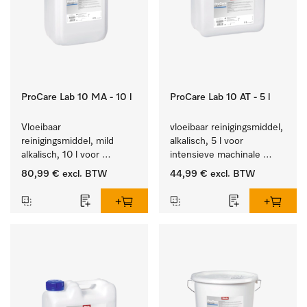
ProCare Lab 10 MA - 10 l
ProCare Lab 10 AT - 5 l
Vloeibaar 
vloeibaar reinigingsmiddel, 
reinigingsmiddel, mild 
alkalisch, 5 l voor 
alkalisch, 10 l voor 
intensieve machinale 
materiaalbesparende, 
reiniging van 
80,99 €
excl. BTW
44,99 €
excl. BTW
machinale reiniging van 
laboratoriumglaswerk en -
laboratoriumglasw. en -
gerei.
gerei.