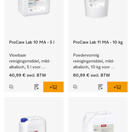
ProCare Lab 10 MA - 5 l
ProCare Lab 11 MA - 10 kg
Vloeibaar 
Poedervormig 
reinigingsmiddel, mild-
reinigingsmiddel, mild-
alkalisch, 5 l voor 
alkalisch, 10 kg voor 
materiaalbesparende, 
materiaalbesparende, 
40,99 €
excl. BTW
80,99 €
excl. BTW
machinale reiniging van 
machinale reiniging van 
laboratoriumglasw. en -
laboratoriumglasw. en -
gerei.
gerei.