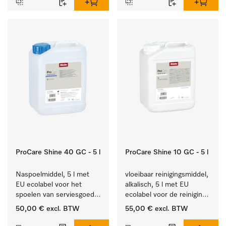
ProCare Shine 40 GC - 5 l
ProCare Shine 10 GC - 5 l
Naspoelmiddel, 5 l met 
vloeibaar reinigingsmiddel, 
EU ecolabel voor het 
alkalisch, 5 l met EU 
spoelen van serviesgoed, 
ecolabel voor de reiniging 
bestek en glazen.
van alledaags vuil op 
50,00 €
excl. BTW
55,00 €
excl. BTW
serviesgoed, bestek en 
glazen.