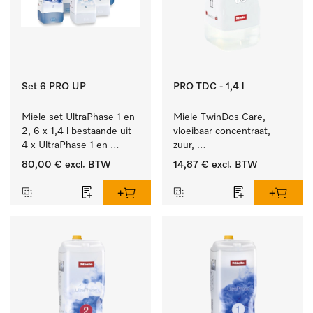
Set 6 PRO UP
PRO TDC - 1,4 l
Miele set UltraPhase 1 en 
Miele TwinDos Care, 
2, 6 x 1,4 l bestaande uit 
vloeibaar concentraat, 
4 x UltraPhase 1 en 
zuur, 
2 x UltraPhase 2.
1,4 l Reinigingsmiddel 
80,00 €
excl. BTW
14,87 €
excl. BTW
voor het TwinDos-
doseersysteem.