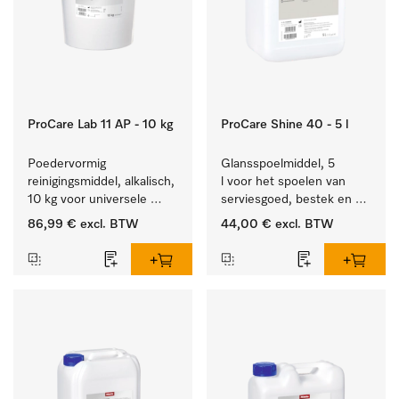
ProCare Lab 11 AP - 10 kg
ProCare Shine 40 - 5 l
Poedervormig 
Glansspoelmiddel, 5 
reinigingsmiddel, alkalisch, 
l voor het spoelen van 
10 kg voor universele 
serviesgoed, bestek en 
machinale reiniging van 
ideaal voor glazen.
86,99 €
excl. BTW
44,00 €
excl. BTW
laboratoriumglaswerk en -
gerei.