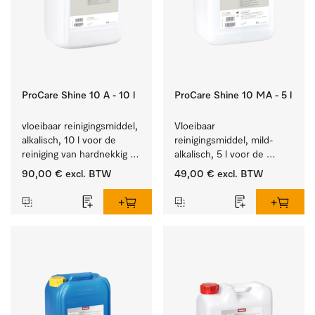
ProCare Shine 10 A - 10 l
ProCare Shine 10 MA - 5 l
vloeibaar reinigingsmiddel, 
Vloeibaar 
alkalisch, 10 l voor de 
reinigingsmiddel, mild-
reiniging van hardnekkig 
alkalisch, 5 l voor de 
vuil op serviesgoed, 
reiniging van lichte 
90,00 €
excl. BTW
49,00 €
excl. BTW
bestek en glazen.
vervuiling op serviesgoed, 
bestek en glazen.