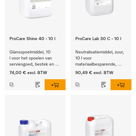
ProCare Shine 40 - 10 l
ProCare Lab 30 C - 10 l
Glansspoelmiddel, 10 
Neutralisatiemiddel, zuur, 
l voor het spoelen van 
10 l voor 
serviesgoed, bestek en 
materiaalbesparende, 
ideaal voor glazen.
machinale reiniging van 
74,00 €
excl. BTW
90,49 €
excl. BTW
laboratoriumglasw. en -
gerei.