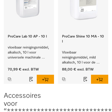
ProCare Lab 10 AP - 10 l
ProCare Shine 10 MA - 10
l
vloeibaar reinigingsmiddel, 
alkalisch, 10 l voor 
Vloeibaar 
universele machinale 
reinigingsmiddel, mild 
reiniging van 
alkalisch, 10 l voor de 
laboratoriumglaswerk en -
reiniging van lichte 
70,99 €
excl. BTW
88,00 €
excl. BTW
gerei.
vervuiling op serviesgoed, 
bestek en glazen.
Accessoires
voor
“***************************