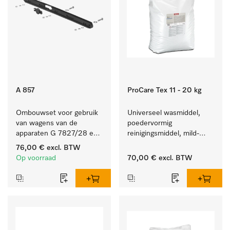
A 857
ProCare Tex 11 - 20 kg
Ombouwset voor gebruik 
Universeel wasmiddel, 
van wagens van de 
poedervormig 
apparaten G 7827/28 en 
reinigingsmiddel, mild-
PG 8527/28 in de 
alkalisch, 20 kg voor het 
76,00 €
excl. BTW
PG 86xx.
reinigen van wit wasgoed 
Op voorraad
70,00 €
excl. BTW
en kleurechte bonte was.