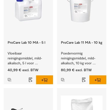
ProCare Lab 10 MA - 5 l
ProCare Lab 11 MA - 10 kg
Vloeibaar 
Poedervormig 
reinigingsmiddel, mild-
reinigingsmiddel, mild-
alkalisch, 5 l voor 
alkalisch, 10 kg voor 
materiaalbesparende, 
materiaalbesparende, 
40,99 €
excl. BTW
80,99 €
excl. BTW
machinale reiniging van 
machinale reiniging van 
laboratoriumglasw. en -
laboratoriumglasw. en -
gerei.
gerei.