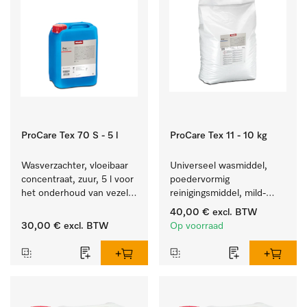
ProCare Tex 70 S - 5 l
ProCare Tex 11 - 10 kg
Wasverzachter, vloeibaar 
Universeel wasmiddel, 
concentraat, zuur, 5 l voor 
poedervormig 
het onderhoud van vezels 
reinigingsmiddel, mild-
zodat het textiel lang 
alkalisch, 10 kg voor het 
40,00 €
excl. BTW
zacht blijft.
reinigen van wit wasgoed 
30,00 €
excl. BTW
Op voorraad
en kleurechte bonte was.