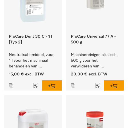
ProCare Dent 30 C - 1 l
ProCare Universal 77 A -
[Typ 2]
500 g
Neutralisatiemiddel, zuur, 
Machinereiniger, alkalisch, 
1 l voor het machinaal 
500 g voor het 
behandelen van 
verwijderen van 
tandheelkundige- en 
hardnekkige 
15,00 €
excl. BTW
20,00 €
excl. BTW
transmissie-instrumenten.
zetmeelaanslag.