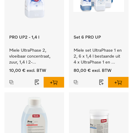
PRO UP2 - 1,4 l
Set 6 PRO UP
Miele UltraPhase 2, 
Miele set UltraPhase 1 en 
vloeibaar concentraat, 
2, 6 x 1,4 l bestaande uit 
zuur, 1,4 l 2-
4 x UltraPhase 1 en 
componentenwasmiddel 
2 x UltraPhase 2.
10,00 €
excl. BTW
80,00 €
excl. BTW
voor bont, wit en fijn 
wasgoed.