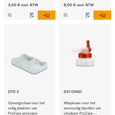
10 en 20 l.
3,00 €
excl. BTW
8,00 €
excl. BTW
DTD 2
DV1 DIN51
Opvangschaal voor het 
Aftapkraan voor het 
veilig plaatsen van 
eenvoudig bijvullen van 
ProCare-jerrycans. 
vloeibare ProCare-