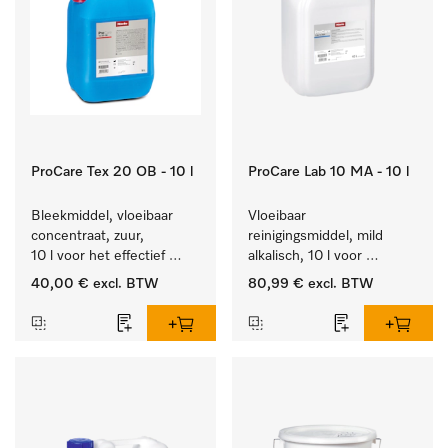
ProCare Tex 20 OB - 10 l
ProCare Lab 10 MA - 10 l
Bleekmiddel, vloeibaar 
Vloeibaar 
concentraat, zuur, 
reinigingsmiddel, mild 
10 l voor het effectief 
alkalisch, 10 l voor 
verwijderen van 
materiaalbesparende, 
40,00 €
excl. BTW
80,99 €
excl. BTW
hardnekkige vlekken.
machinale reiniging van 
laboratoriumglasw. en -
gerei.