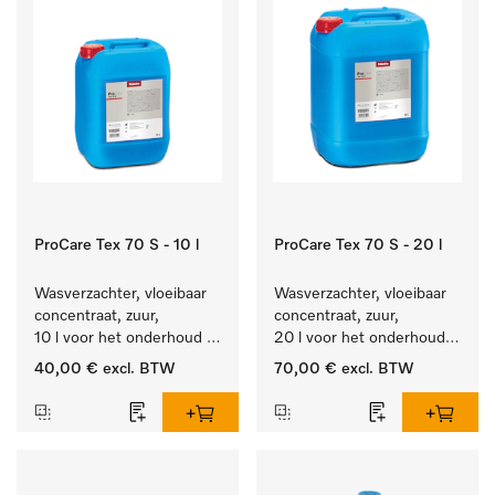
ProCare Tex 70 S - 10 l
ProCare Tex 70 S - 20 l
Wasverzachter, vloeibaar 
Wasverzachter, vloeibaar 
concentraat, zuur, 
concentraat, zuur, 
10 l voor het onderhoud 
20 l voor het onderhoud 
van vezels zodat het 
van vezels zodat het 
40,00 €
excl. BTW
70,00 €
excl. BTW
textiel lang zacht blijft.
textiel lang zacht blijft.