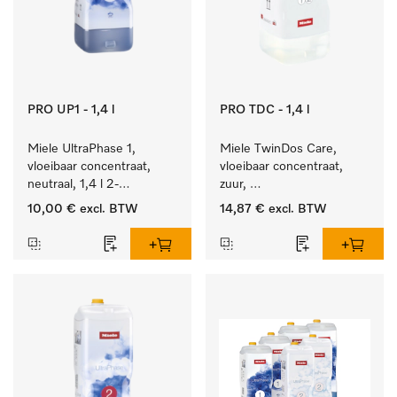
PRO UP1 - 1,4 l
PRO TDC - 1,4 l
Miele UltraPhase 1, 
Miele TwinDos Care, 
vloeibaar concentraat, 
vloeibaar concentraat, 
neutraal, 1,4 l 2-
zuur, 
componentenwasmiddel 
1,4 l Reinigingsmiddel 
10,00 €
excl. BTW
14,87 €
excl. BTW
voor bont, wit en fijn 
voor het TwinDos-
wasgoed.
doseersysteem.