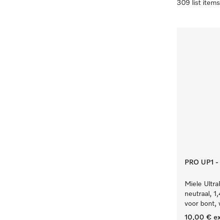
309 list items
PRO UP1 - 1
Miele Ultra
neutraal, 
voor bont, 
10,00 €
ex