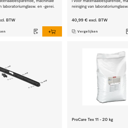
ateriaalbesparende, machinale
l voor materiaalbesparende, ma
an laboratoriumglasw. en -gerei.
reiniging van laboratoriumglasw.
cl. BTW
40,99 €
excl. BTW
ken
Vergelijken
ProCare Tex 11 - 20 kg