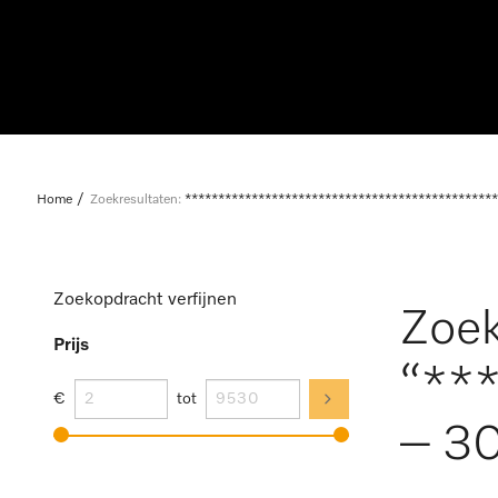
Home
Zoekresultaten:
***********************************************
Zoekopdracht verfijnen
Zoek
Prijs
“**
€
tot
– 30