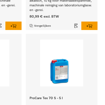
chinale
alkalisch, 10 kg voor materiaalbesparende,
 en -gerei.
machinale reiniging van laboratoriumglasw.
en -gerei.
80,99 €
excl. BTW
Vergelijken
ProCare Tex 70 S - 5 l