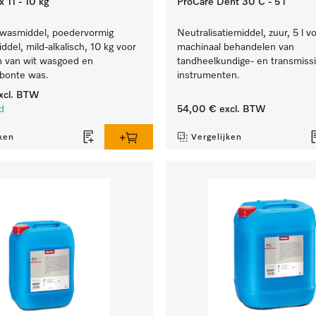
 11 - 10 kg
ProCare Dent 30 C - 5 l
 wasmiddel, poedervormig
Neutralisatiemiddel, zuur, 5 l v
ddel, mild-alkalisch, 10 kg voor
machinaal behandelen van
n van wit wasgoed en
tandheelkundige- en transmissi
 bonte was.
instrumenten.
xcl. BTW
d
54,00 €
excl. BTW
ken
Vergelijken