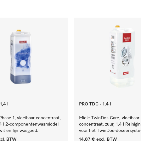
,4 l
PRO TDC - 1,4 l
Phase 1, vloeibaar concentraat,
Miele TwinDos Care, vloeibaar
1,4 l 2-componentenwasmiddel
concentraat, zuur, 1,4 l Reinigi
wit en fijn wasgoed.
voor het TwinDos-doseersyst
cl. BTW
14,87 €
excl. BTW