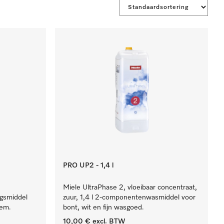
PRO UP2 - 1,4 l
Miele UltraPhase 2, vloeibaar concentraat,
ngsmiddel
zuur, 1,4 l 2-componentenwasmiddel voor
eem.
bont, wit en fijn wasgoed.
10,00 €
excl. BTW