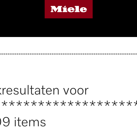
**************************************************************************
resultaten voor
*******************
9 items