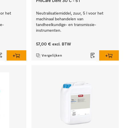
ProCare Dent 30 C - 5 l
oor het
Neutralisatiemiddel, zuur, 5 l voor het
machinaal behandelen van
e-
tandheelkundige- en transmissie-
instrumenten.
57,00 €
excl. BTW
Vergelijken