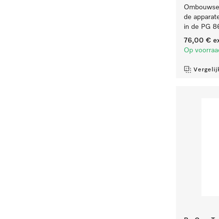
Ombouwset 
de appara
in de PG 8
76,00 €
ex
Op voorraa
Vergelij