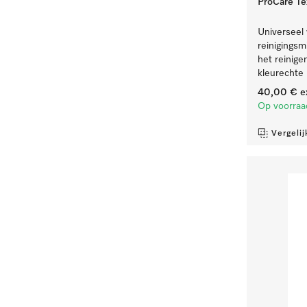
ProCare Tex
Universeel
reinigingsmi
het reinige
kleurechte
40,00 €
e
Op voorraa
Vergelij