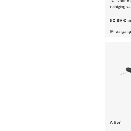
10 l voor m
reiniging v
80,99 €
ex
Vergelij
A 857