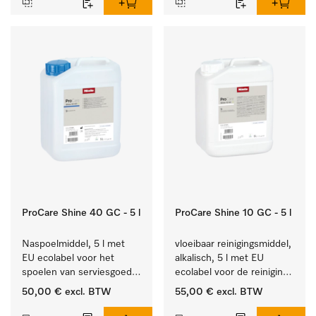
ProCare Shine 40 GC - 5 l
ProCare Shine 10 GC - 5 l
Naspoelmiddel, 5 l met 
vloeibaar reinigingsmiddel, 
EU ecolabel voor het 
alkalisch, 5 l met EU 
spoelen van serviesgoed, 
ecolabel voor de reiniging 
bestek en glazen.
van alledaags vuil op 
50,00 €
excl. BTW
55,00 €
excl. BTW
serviesgoed, bestek en 
glazen.