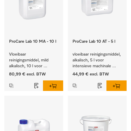
ProCare Lab 10 MA - 10 l
ProCare Lab 10 AT - 5 l
Vloeibaar 
vloeibaar reinigingsmiddel, 
reinigingsmiddel, mild 
alkalisch, 5 l voor 
alkalisch, 10 l voor 
intensieve machinale 
materiaalbesparende, 
reiniging van 
80,99 €
excl. BTW
44,99 €
excl. BTW
machinale reiniging van 
laboratoriumglaswerk en -
laboratoriumglasw. en -
gerei.
gerei.