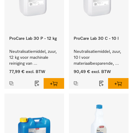
ProCare Lab 30 P - 12 kg
ProCare Lab 30 C - 10 l
Neutralisatiemiddel, zuur, 
Neutralisatiemiddel, zuur, 
12 kg voor machinale 
10 l voor 
reiniging van 
materiaalbesparende, 
laboratoriumglaswerk en -
machinale reiniging van 
77,99 €
excl. BTW
90,49 €
excl. BTW
gerei.
laboratoriumglasw. en -
gerei.