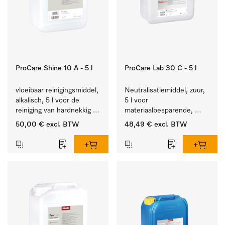
ProCare Shine 10 A - 5 l
ProCare Lab 30 C - 5 l
vloeibaar reinigingsmiddel, 
Neutralisatiemiddel, zuur, 
alkalisch, 5 l voor de 
5 l voor 
reiniging van hardnekkig 
materiaalbesparende, 
vuil op serviesgoed, 
machinale reiniging van 
50,00 €
excl. BTW
48,49 €
excl. BTW
bestek en glazen.
laboratoriumglasw. en -
gerei.