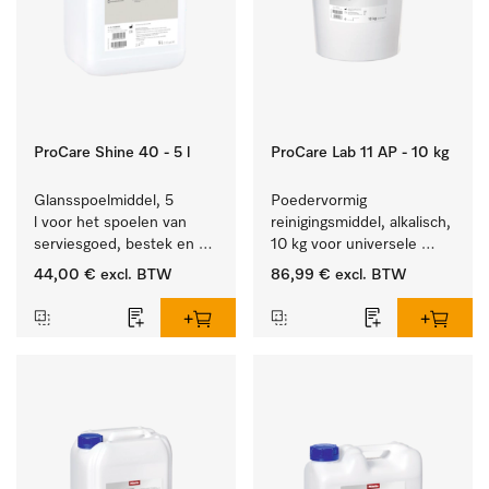
ProCare Shine 40 - 5 l
ProCare Lab 11 AP - 10 kg
Glansspoelmiddel, 5 
Poedervormig 
l voor het spoelen van 
reinigingsmiddel, alkalisch, 
serviesgoed, bestek en 
10 kg voor universele 
ideaal voor glazen.
machinale reiniging van 
44,00 €
excl. BTW
86,99 €
excl. BTW
laboratoriumglaswerk en -
gerei.