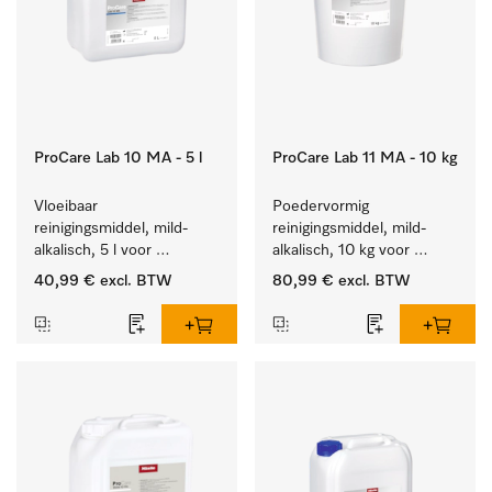
ProCare Lab 10 MA - 5 l
ProCare Lab 11 MA - 10 kg
Vloeibaar 
Poedervormig 
reinigingsmiddel, mild-
reinigingsmiddel, mild-
alkalisch, 5 l voor 
alkalisch, 10 kg voor 
materiaalbesparende, 
materiaalbesparende, 
40,99 €
excl. BTW
80,99 €
excl. BTW
machinale reiniging van 
machinale reiniging van 
laboratoriumglasw. en -
laboratoriumglasw. en -
gerei.
gerei.