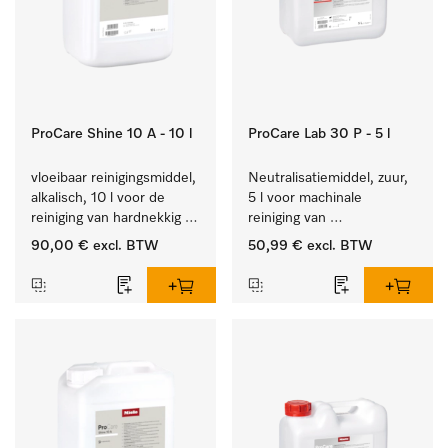
ProCare Shine 10 A - 10 l
ProCare Lab 30 P - 5 l
vloeibaar reinigingsmiddel, 
Neutralisatiemiddel, zuur, 
alkalisch, 10 l voor de 
5 l voor machinale 
reiniging van hardnekkig 
reiniging van 
vuil op serviesgoed, 
laboratoriumglaswerk en -
90,00 €
excl. BTW
50,99 €
excl. BTW
bestek en glazen.
gerei.