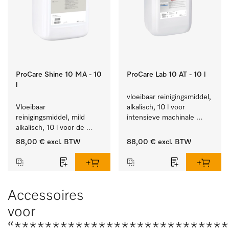
ProCare Shine 10 MA - 10
ProCare Lab 10 AT - 10 l
l
vloeibaar reinigingsmiddel, 
Vloeibaar 
alkalisch, 10 l voor 
reinigingsmiddel, mild 
intensieve machinale 
alkalisch, 10 l voor de 
reiniging van 
reiniging van lichte 
laboratoriumglaswerk en -
88,00 €
excl. BTW
88,00 €
excl. BTW
vervuiling op serviesgoed, 
gerei.
bestek en glazen.
Accessoires
voor
“****************************