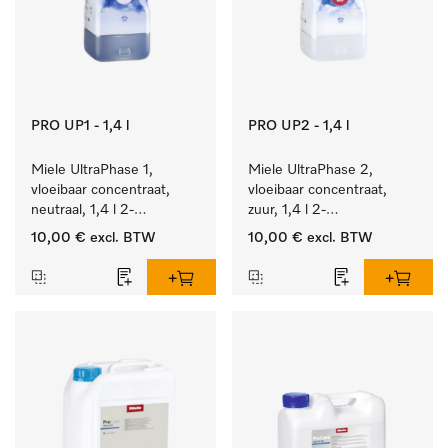
PRO UP1 - 1,4 l
PRO UP2 - 1,4 l
Miele UltraPhase 1, 
Miele UltraPhase 2, 
vloeibaar concentraat, 
vloeibaar concentraat, 
neutraal, 1,4 l 2-
zuur, 1,4 l 2-
componentenwasmiddel 
componentenwasmiddel 
10,00 €
excl. BTW
10,00 €
excl. BTW
voor bont, wit en fijn 
voor bont, wit en fijn 
wasgoed.
wasgoed.