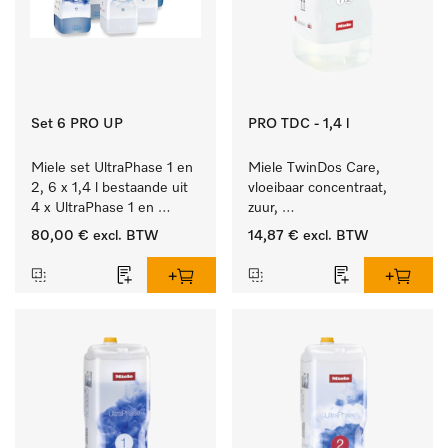
Set 6 PRO UP
PRO TDC - 1,4 l
Miele set UltraPhase 1 en 
Miele TwinDos Care, 
2, 6 x 1,4 l bestaande uit 
vloeibaar concentraat, 
4 x UltraPhase 1 en 
zuur, 
2 x UltraPhase 2.
1,4 l Reinigingsmiddel 
80,00 €
excl. BTW
14,87 €
excl. BTW
voor het TwinDos-
doseersysteem.