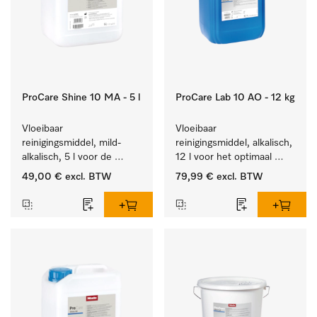
ProCare Shine 10 MA - 5 l
ProCare Lab 10 AO - 12 kg
Vloeibaar 
Vloeibaar 
reinigingsmiddel, mild-
reinigingsmiddel, alkalisch, 
alkalisch, 5 l voor de 
12 l voor het optimaal 
reiniging van lichte 
behandelen van 
49,00 €
excl. BTW
79,99 €
excl. BTW
vervuiling op serviesgoed, 
laboratoriumhulpstukken.
bestek en glazen.