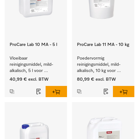
ProCare Lab 10 MA - 5 l
ProCare Lab 11 MA - 10 kg
Vloeibaar 
Poedervormig 
reinigingsmiddel, mild-
reinigingsmiddel, mild-
alkalisch, 5 l voor 
alkalisch, 10 kg voor 
materiaalbesparende, 
materiaalbesparende, 
40,99 €
excl. BTW
80,99 €
excl. BTW
machinale reiniging van 
machinale reiniging van 
laboratoriumglasw. en -
laboratoriumglasw. en -
gerei.
gerei.