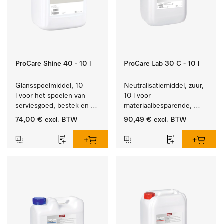
ProCare Shine 40 - 10 l
ProCare Lab 30 C - 10 l
Glansspoelmiddel, 10 
Neutralisatiemiddel, zuur, 
l voor het spoelen van 
10 l voor 
serviesgoed, bestek en 
materiaalbesparende, 
ideaal voor glazen.
machinale reiniging van 
74,00 €
excl. BTW
90,49 €
excl. BTW
laboratoriumglasw. en -
gerei.