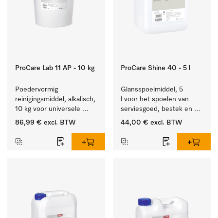
ProCare Lab 11 AP - 10 kg
ProCare Shine 40 - 5 l
Poedervormig 
Glansspoelmiddel, 5 
reinigingsmiddel, alkalisch, 
l voor het spoelen van 
10 kg voor universele 
serviesgoed, bestek en 
machinale reiniging van 
ideaal voor glazen.
86,99 €
excl. BTW
44,00 €
excl. BTW
laboratoriumglaswerk en -
gerei.