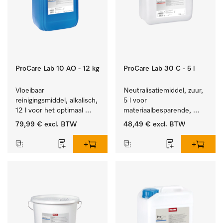
ProCare Lab 10 AO - 12 kg
ProCare Lab 30 C - 5 l
Vloeibaar 
Neutralisatiemiddel, zuur, 
reinigingsmiddel, alkalisch, 
5 l voor 
12 l voor het optimaal 
materiaalbesparende, 
behandelen van 
machinale reiniging van 
79,99 €
excl. BTW
48,49 €
excl. BTW
laboratoriumhulpstukken.
laboratoriumglasw. en -
gerei.