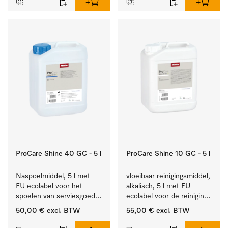
ProCare Shine 40 GC - 5 l
ProCare Shine 10 GC - 5 l
Naspoelmiddel, 5 l met 
vloeibaar reinigingsmiddel, 
EU ecolabel voor het 
alkalisch, 5 l met EU 
spoelen van serviesgoed, 
ecolabel voor de reiniging 
bestek en glazen.
van alledaags vuil op 
50,00 €
excl. BTW
55,00 €
excl. BTW
serviesgoed, bestek en 
glazen.