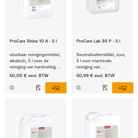
ProCare Shine 10 A - 5 l
ProCare Lab 30 P - 5 l
vloeibaar reinigingsmiddel, 
Neutralisatiemiddel, zuur, 
alkalisch, 5 l voor de 
5 l voor machinale 
reiniging van hardnekkig 
reiniging van 
vuil op serviesgoed, 
laboratoriumglaswerk en -
50,00 €
excl. BTW
50,99 €
excl. BTW
bestek en glazen.
gerei.