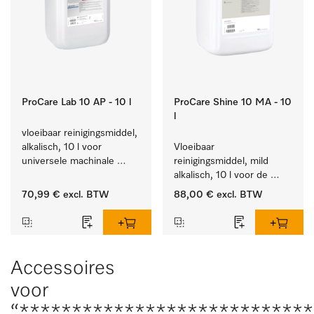
ProCare Lab 10 AP - 10 l
ProCare Shine 10 MA - 10
l
vloeibaar reinigingsmiddel, 
alkalisch, 10 l voor 
Vloeibaar 
universele machinale 
reinigingsmiddel, mild 
reiniging van 
alkalisch, 10 l voor de 
laboratoriumglaswerk en -
reiniging van lichte 
70,99 €
excl. BTW
88,00 €
excl. BTW
gerei.
vervuiling op serviesgoed, 
bestek en glazen.
Accessoires
voor
“****************************