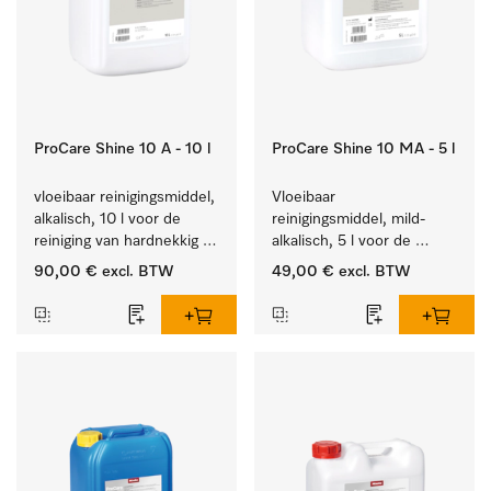
ProCare Shine 10 A - 10 l
ProCare Shine 10 MA - 5 l
vloeibaar reinigingsmiddel, 
Vloeibaar 
alkalisch, 10 l voor de 
reinigingsmiddel, mild-
reiniging van hardnekkig 
alkalisch, 5 l voor de 
vuil op serviesgoed, 
reiniging van lichte 
90,00 €
excl. BTW
49,00 €
excl. BTW
bestek en glazen.
vervuiling op serviesgoed, 
bestek en glazen.