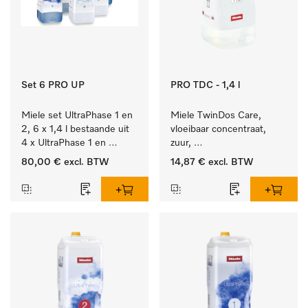
Set 6 PRO UP
PRO TDC - 1,4 l
Miele set UltraPhase 1 en 
Miele TwinDos Care, 
2, 6 x 1,4 l bestaande uit 
vloeibaar concentraat, 
4 x UltraPhase 1 en 
zuur, 
2 x UltraPhase 2.
1,4 l Reinigingsmiddel 
80,00 €
excl. BTW
14,87 €
excl. BTW
voor het TwinDos-
doseersysteem.