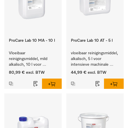
ProCare Lab 10 MA - 10 l
ProCare Lab 10 AT - 5 l
Vloeibaar 
vloeibaar reinigingsmiddel, 
reinigingsmiddel, mild 
alkalisch, 5 l voor 
alkalisch, 10 l voor 
intensieve machinale 
materiaalbesparende, 
reiniging van 
80,99 €
excl. BTW
44,99 €
excl. BTW
machinale reiniging van 
laboratoriumglaswerk en -
laboratoriumglasw. en -
gerei.
gerei.