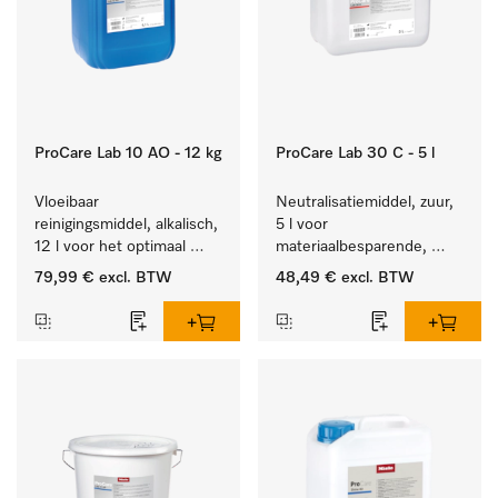
ProCare Lab 10 AO - 12 kg
ProCare Lab 30 C - 5 l
Vloeibaar 
Neutralisatiemiddel, zuur, 
reinigingsmiddel, alkalisch, 
5 l voor 
12 l voor het optimaal 
materiaalbesparende, 
behandelen van 
machinale reiniging van 
79,99 €
excl. BTW
48,49 €
excl. BTW
laboratoriumhulpstukken.
laboratoriumglasw. en -
gerei.