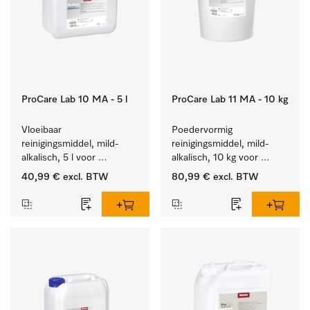
ProCare Lab 10 MA - 5 l
ProCare Lab 11 MA - 10 kg
Vloeibaar 
Poedervormig 
reinigingsmiddel, mild-
reinigingsmiddel, mild-
alkalisch, 5 l voor 
alkalisch, 10 kg voor 
materiaalbesparende, 
materiaalbesparende, 
40,99 €
excl. BTW
80,99 €
excl. BTW
machinale reiniging van 
machinale reiniging van 
laboratoriumglasw. en -
laboratoriumglasw. en -
gerei.
gerei.