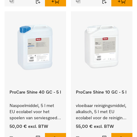
ProCare Shine 40 GC - 5 l
ProCare Shine 10 GC - 5 l
Naspoelmiddel, 5 l met 
vloeibaar reinigingsmiddel, 
EU ecolabel voor het 
alkalisch, 5 l met EU 
spoelen van serviesgoed, 
ecolabel voor de reiniging 
bestek en glazen.
van alledaags vuil op 
50,00 €
excl. BTW
55,00 €
excl. BTW
serviesgoed, bestek en 
glazen.