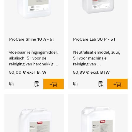
ProCare Shine 10 A - 5 l
ProCare Lab 30 P - 5 l
vloeibaar reinigingsmiddel, 
Neutralisatiemiddel, zuur, 
alkalisch, 5 l voor de 
5 l voor machinale 
reiniging van hardnekkig 
reiniging van 
vuil op serviesgoed, 
laboratoriumglaswerk en -
50,00 €
excl. BTW
50,99 €
excl. BTW
bestek en glazen.
gerei.