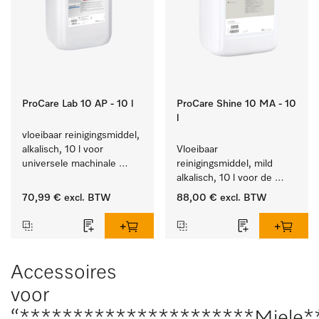
ProCare Lab 10 AP - 10 l
ProCare Shine 10 MA - 10
l
vloeibaar reinigingsmiddel, 
alkalisch, 10 l voor 
Vloeibaar 
universele machinale 
reinigingsmiddel, mild 
reiniging van 
alkalisch, 10 l voor de 
laboratoriumglaswerk en -
reiniging van lichte 
70,99 €
excl. BTW
88,00 €
excl. BTW
gerei.
vervuiling op serviesgoed, 
bestek en glazen.
Accessoires
voor
“**********************Miele*