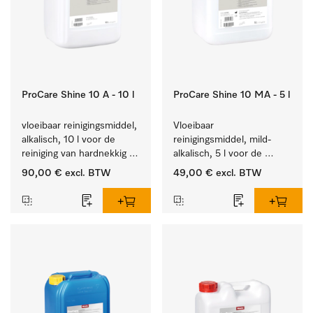
ProCare Shine 10 A - 10 l
ProCare Shine 10 MA - 5 l
vloeibaar reinigingsmiddel, 
Vloeibaar 
alkalisch, 10 l voor de 
reinigingsmiddel, mild-
reiniging van hardnekkig 
alkalisch, 5 l voor de 
vuil op serviesgoed, 
reiniging van lichte 
90,00 €
excl. BTW
49,00 €
excl. BTW
bestek en glazen.
vervuiling op serviesgoed, 
bestek en glazen.