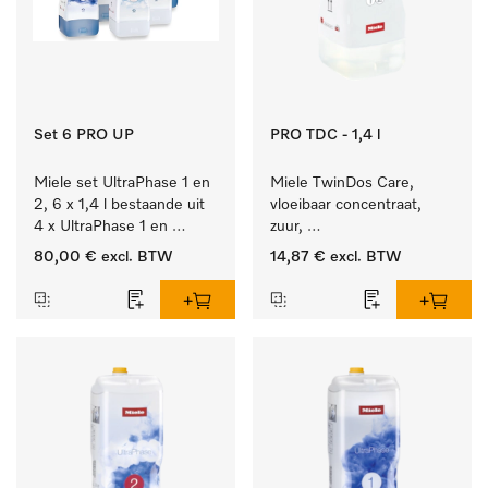
Set 6 PRO UP
PRO TDC - 1,4 l
Miele set UltraPhase 1 en 
Miele TwinDos Care, 
2, 6 x 1,4 l bestaande uit 
vloeibaar concentraat, 
4 x UltraPhase 1 en 
zuur, 
2 x UltraPhase 2.
1,4 l Reinigingsmiddel 
80,00 €
excl. BTW
14,87 €
excl. BTW
voor het TwinDos-
doseersysteem.