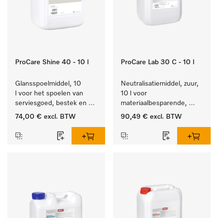
ProCare Shine 40 - 10 l
ProCare Lab 30 C - 10 l
Glansspoelmiddel, 10 
Neutralisatiemiddel, zuur, 
l voor het spoelen van 
10 l voor 
serviesgoed, bestek en 
materiaalbesparende, 
ideaal voor glazen.
machinale reiniging van 
74,00 €
excl. BTW
90,49 €
excl. BTW
laboratoriumglasw. en -
gerei.