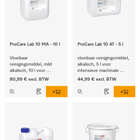
ProCare Lab 10 MA - 10 l
ProCare Lab 10 AT - 5 l
Vloeibaar 
vloeibaar reinigingsmiddel, 
reinigingsmiddel, mild 
alkalisch, 5 l voor 
alkalisch, 10 l voor 
intensieve machinale 
materiaalbesparende, 
reiniging van 
80,99 €
excl. BTW
44,99 €
excl. BTW
machinale reiniging van 
laboratoriumglaswerk en -
laboratoriumglasw. en -
gerei.
gerei.