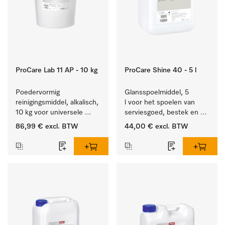
ProCare Lab 11 AP - 10 kg
ProCare Shine 40 - 5 l
Poedervormig 
Glansspoelmiddel, 5 
reinigingsmiddel, alkalisch, 
l voor het spoelen van 
10 kg voor universele 
serviesgoed, bestek en 
machinale reiniging van 
ideaal voor glazen.
86,99 €
excl. BTW
44,00 €
excl. BTW
laboratoriumglaswerk en -
gerei.