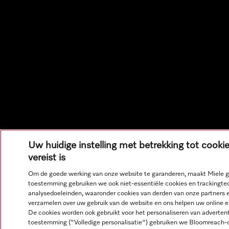
Uw huidige instelling met betrekking tot coo
vereist is
Om de goede werking van onze website te garanderen, maakt Miele ge
toestemming gebruiken we ook niet-essentiële cookies en trackingte
analysedoeleinden, waaronder cookies van derden van onze partners en
verzamelen over uw gebruik van de website en ons helpen uw online er
De cookies worden ook gebruikt voor het personaliseren van advertent
toestemming ("Volledige personalisatie") gebruiken we Bloomreach-