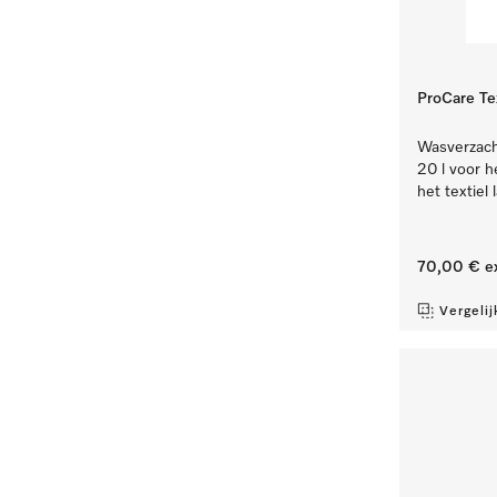
ProCare Te
Wasverzacht
20 l voor h
het textiel l
70,00 €
e
Vergelij