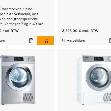
al wasmachine,Kleine
r,elektr. verwarmd, met
 en doelgroepspecifieke
s. Vermogen 7 kg in 49 min .
€
excl. BTW
3.595,00 €
excl. BTW
ken
Vergelijken