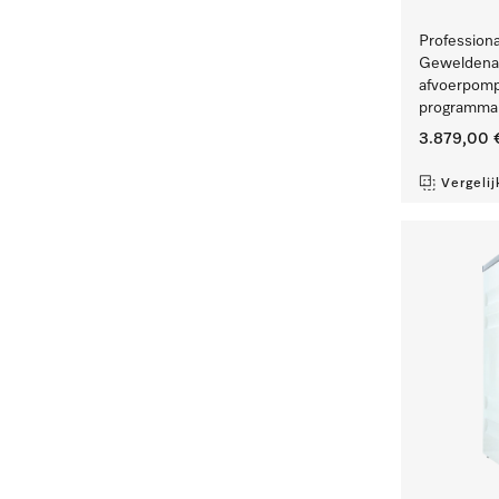
Profession
Geweldenaa
afvoerpomp
programma'
3.879,00 
Vergelij