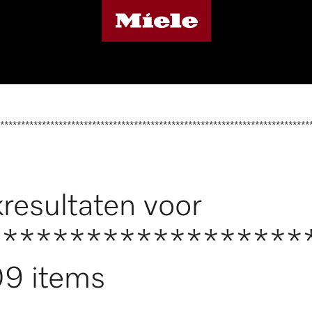
**************************************************************************
resultaten voor
*******************
9 items