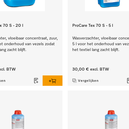
x 70 S - 20 l
ProCare Tex 70 S - 5 l
er, vloeibaar concentraat, zuur,
Wasverzachter, vloeibaar concen
et onderhoud van vezels zodat
5 l voor het onderhoud van vez
ang zacht blijft.
het textiel lang zacht blijft.
xcl. BTW
30,00 €
excl. BTW
ken
Vergelijken