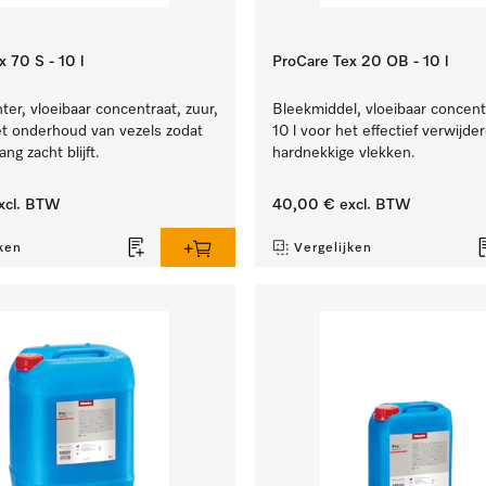
 70 S - 10 l
ProCare Tex 20 OB - 10 l
er, vloeibaar concentraat, zuur,
Bleekmiddel, vloeibaar concentr
et onderhoud van vezels zodat
10 l voor het effectief verwijde
ang zacht blijft.
hardnekkige vlekken.
xcl. BTW
40,00 €
excl. BTW
ken
Vergelijken