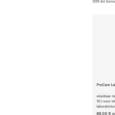
309 list items
ProCare Lab
vloeibaar re
10 l voor i
laboratoriu
88,00 €
e