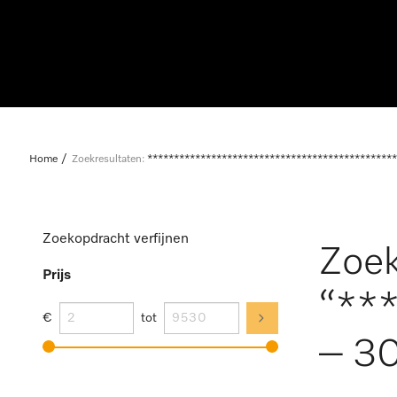
Home
Zoekresultaten:
***********************************************
Zoekopdracht verfijnen
Zoek
Prijs
“**
€
tot
– 30