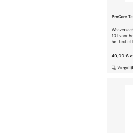
ProCare Tex
Wasverzacht
10 l voor h
het textiel l
40,00 €
e
Vergelij