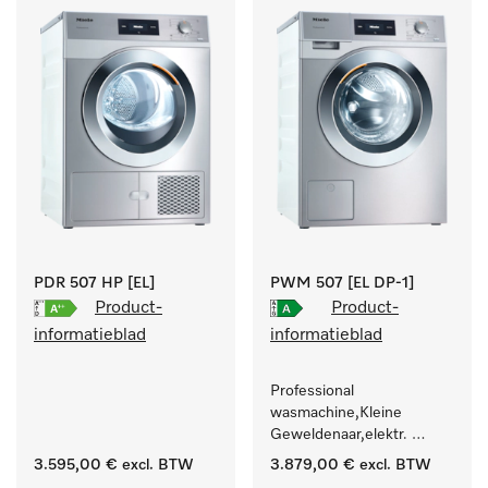
.
PDR 507 HP [EL]
PWM 507 [EL DP-1]
Product-
Product-
informatieblad
informatieblad
Professional 
wasmachine,Kleine 
Geweldenaar,elektr. 
verwarmd, met 
3.595,00 €
excl. BTW
3.879,00 €
excl. BTW
afvoerpomp en 