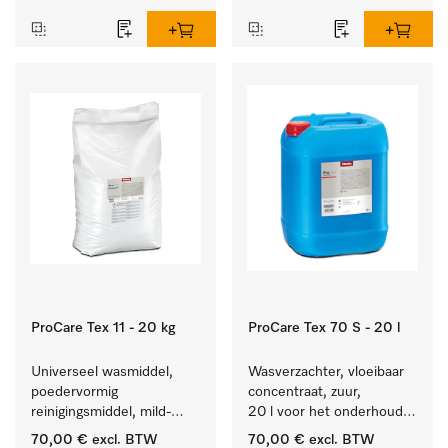
textiel lang zacht blijft.
hardnekkige vlekken.
ProCare Tex 11 - 20 kg
ProCare Tex 70 S - 20 l
Universeel wasmiddel, 
Wasverzachter, vloeibaar 
poedervormig 
concentraat, zuur, 
reinigingsmiddel, mild-
20 l voor het onderhoud 
alkalisch, 20 kg voor het 
van vezels zodat het 
70,00 €
excl. BTW
70,00 €
excl. BTW