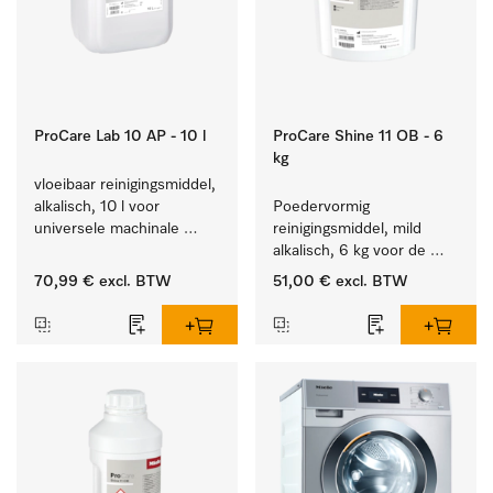
ProCare Lab 10 AP - 10 l
ProCare Shine 11 OB - 6
kg
vloeibaar reinigingsmiddel, 
alkalisch, 10 l voor 
Poedervormig 
universele machinale 
reinigingsmiddel, mild 
reiniging van 
alkalisch, 6 kg voor de 
laboratoriumglaswerk en -
reiniging van sterk 
70,99 €
excl. BTW
51,00 €
excl. BTW
gerei.
vervuild serviesgoed, 
bestek en glazen.