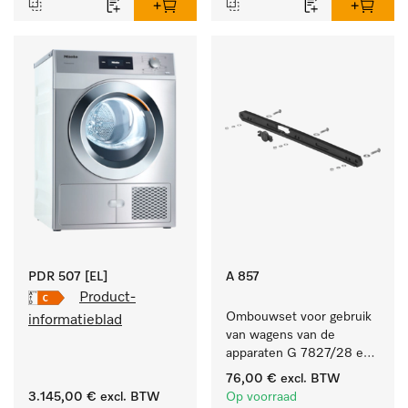
PDR 507 [EL]
A 857
Product-
Ombouwset voor gebruik 
informatieblad
van wagens van de 
apparaten G 7827/28 en 
PG 8527/28 in de 
76,00 €
excl. BTW
PG 86xx.
3.145,00 €
excl. BTW
Op voorraad