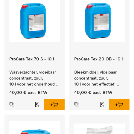
ProCare Tex 70 S - 10 l
ProCare Tex 20 OB - 10 l
Wasverzachter, vloeibaar 
Bleekmiddel, vloeibaar 
concentraat, zuur, 
concentraat, zuur, 
10 l voor het onderhoud 
10 l voor het effectief 
van vezels zodat het 
verwijderen van 
40,00 €
excl. BTW
40,00 €
excl. BTW
textiel lang zacht blijft.
hardnekkige vlekken.