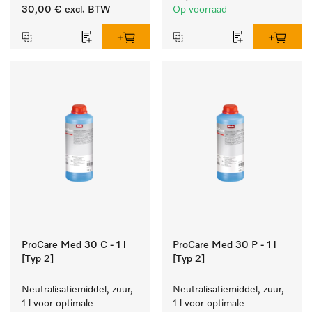
zacht blijft.
reinigen van wit wasgoed 
30,00 €
excl. BTW
Op voorraad
en kleurechte bonte was.
ProCare Med 30 C - 1 l
ProCare Med 30 P - 1 l
[Typ 2]
[Typ 2]
Neutralisatiemiddel, zuur, 
Neutralisatiemiddel, zuur, 
1 l voor optimale 
1 l voor optimale 