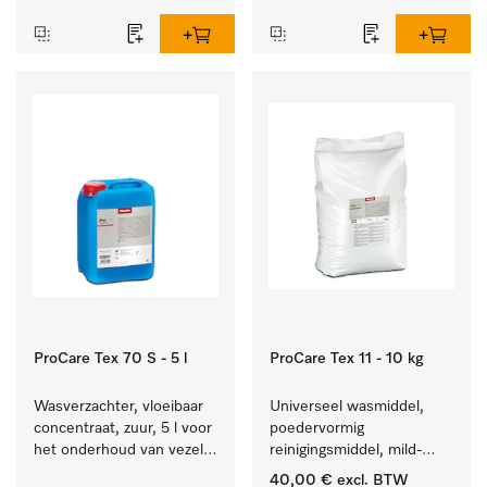
reinigen van wit wasgoed 
textiel lang zacht blijft.
en kleurechte bonte was.
ProCare Tex 70 S - 5 l
ProCare Tex 11 - 10 kg
Wasverzachter, vloeibaar 
Universeel wasmiddel, 
concentraat, zuur, 5 l voor 
poedervormig 
het onderhoud van vezels 
reinigingsmiddel, mild-
zodat het textiel lang 
alkalisch, 10 kg voor het 
40,00 €
excl. BTW