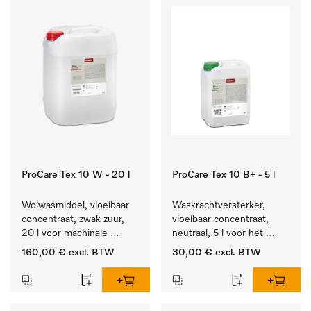
ProCare Tex 10 W - 20 l
ProCare Tex 10 B+ - 5 l
Wolwasmiddel, vloeibaar 
Waskrachtversterker, 
concentraat, zwak zuur, 
vloeibaar concentraat, 
20 l voor machinale 
neutraal, 5 l voor het 
reiniging van wol.
effectief verwijderen van 
160,00 €
excl. BTW
30,00 €
excl. BTW
vetvlekken.