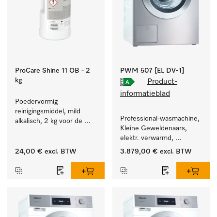
ProCare Shine 11 OB - 2
PWM 507 [EL DV-1]
kg
Product-
informatieblad
Poedervormig 
reinigingsmiddel, mild 
Professional-wasmachine, 
alkalisch, 2 kg voor de 
Kleine Geweldenaars, 
reiniging van sterk 
elektr. verwarmd, 
vervuild serviesgoed, 
afvoerklep en 
bestek en glazen.
24,00 €
excl. BTW
3.879,00 €
excl. BTW
doelgroepspecifieke 
programma's. 
Vermogen 7 kg  in 49 min 
.