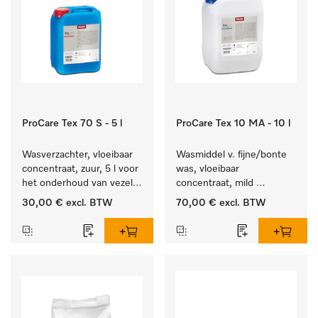
ProCare Tex 70 S - 5 l
ProCare Tex 10 MA - 10 l
Wasverzachter, vloeibaar 
Wasmiddel v. fijne/bonte 
concentraat, zuur, 5 l voor 
was, vloeibaar 
het onderhoud van vezels 
concentraat, mild 
zodat het textiel lang 
alkalisch, 10 l voor het 
30,00 €
excl. BTW
70,00 €
excl. BTW
zacht blijft.
reinigen van bonte was 
en gevoelig textiel.