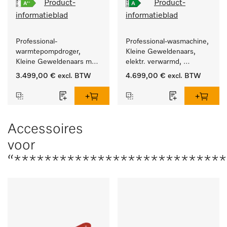
Product-
Product-
informatieblad
informatieblad
Professional-
Professional-wasmachine, 
warmtepompdroger, 
Kleine Geweldenaars, 
Kleine Geweldenaars met 
elektr. verwarmd, 
zeer laag energieverbruik 
afvoerklep en 
3.499,00 €
excl. BTW
4.699,00 €
excl. BTW
en korte programmaduur
doelgroepspecifieke 
programma's. 
Vermogen 8 kg  in 49 min 
.
Accessoires
voor
“***************************