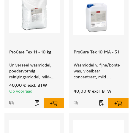
ProCare Tex 11 - 10 kg
ProCare Tex 10 MA - 5 l
Universeel wasmiddel, 
Wasmiddel v. fijne/bonte 
poedervormig 
was, vloeibaar 
reinigingsmiddel, mild-
concentraat, mild 
alkalisch, 10 kg voor het 
alkalisch, 5 l voor het 
40,00 €
excl. BTW
reinigen van wit wasgoed 
reinigen van bonte was 
Op voorraad
40,00 €
excl. BTW
en kleurechte bonte was.
en gevoelig textiel.