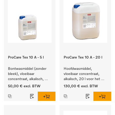
ProCare Tex 10 A - 5 l
ProCare Tex 10 A - 20 l
Bontwasmiddel (zonder 
Hoofdwasmiddel, 
bleek), vloeibaar 
vloeibaar concentraat, 
concentraat, alkalisch, 
alkalisch, 20 l voor het 
5 l voor het reinigen van 
reinigen van wit wasgoed 
50,00 €
excl. BTW
130,00 €
excl. BTW
wit wasgoed en 
en kleurechte bonte was.
kleurechte bonte was.