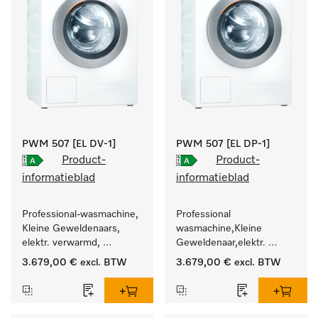
PWM 507 [EL DV-1]
PWM 507 [EL DP-1]
Product-
Product-
informatieblad
informatieblad
Professional-wasmachine, 
Professional 
Kleine Geweldenaars, 
wasmachine,Kleine 
elektr. verwarmd, 
Geweldenaar,elektr. 
afvoerklep en 
verwarmd, met 
3.679,00 €
excl. BTW
3.679,00 €
excl. BTW
doelgroepspecifieke 
afvoerpomp en 
programma's. 
doelgroepspecifieke 
Vermogen 7 kg  in 49 min 
programma's. 
.
Vermogen 7 kg  in 49 min 