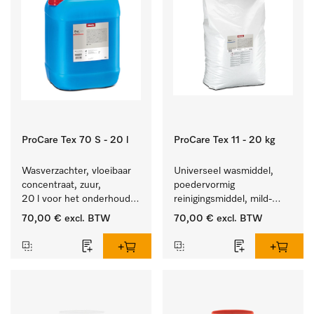
ProCare Tex 70 S - 20 l
ProCare Tex 11 - 20 kg
Wasverzachter, vloeibaar 
Universeel wasmiddel, 
concentraat, zuur, 
poedervormig 
20 l voor het onderhoud 
reinigingsmiddel, mild-
van vezels zodat het 
alkalisch, 20 kg voor het 
70,00 €
excl. BTW
70,00 €
excl. BTW
textiel lang zacht blijft.
reinigen van wit wasgoed 
en kleurechte bonte was.