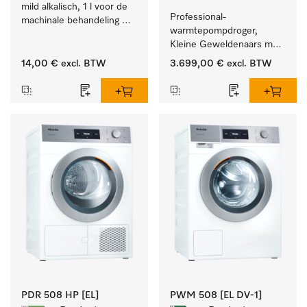
mild alkalisch, 1 l voor de 
Professional-
machinale behandeling 
warmtepompdroger, 
van instrumenten en 
Kleine Geweldenaars met 
voorwerpen.
zeer laag energieverbruik 
14,00 €
excl. BTW
3.699,00 €
excl. BTW
en korte programmaduur
PDR 508 HP [EL]
PWM 508 [EL DV-1]