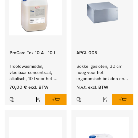
ProCare Tex 10 A - 10 l
APCL 005
Hoofdwasmiddel, 
Sokkel gesloten, 30 cm 
vloeibaar concentraat, 
hoog voor het 
alkalisch, 10 l voor het 
ergonomisch beladen en 
reinigen van wit wasgoed 
legen van de wasmachine 
70,00 €
excl. BTW
N.v.t.
excl. BTW
en kleurechte bonte was.
en droger.