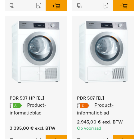
doelgroepspecifieke 
programma's. 
Vermogen 7 kg  in 49 min 
.
PDR 507 HP [EL]
PDR 507 [EL]
Product-
Product-
informatieblad
informatieblad
2.945,00 €
excl. BTW
3.395,00 €
excl. BTW
Op voorraad