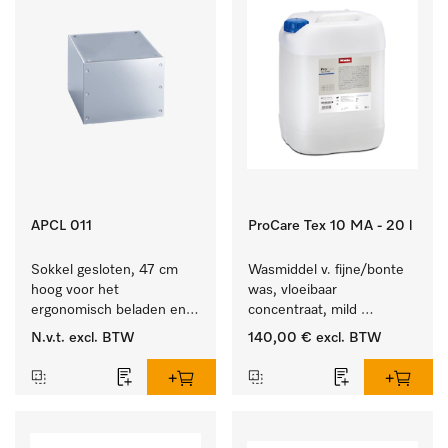
APCL 011
ProCare Tex 10 MA - 20 l
Sokkel gesloten, 47 cm 
Wasmiddel v. fijne/bonte 
hoog voor het 
was, vloeibaar 
ergonomisch beladen en 
concentraat, mild 
legen van de wasmachine 
alkalisch, 20 l voor het 
N.v.t.
excl. BTW
140,00 €
excl. BTW
en droger.
reinigen van bonte was 
en gevoelig textiel.