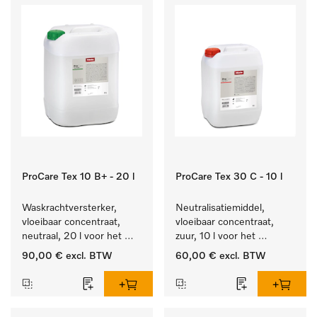
ProCare Tex 10 B+ - 20 l
ProCare Tex 30 C - 10 l
Waskrachtversterker, 
Neutralisatiemiddel, 
vloeibaar concentraat, 
vloeibaar concentraat, 
neutraal, 20 l voor het 
zuur, 10 l voor het 
effectief verwijderen van 
optimaal beschermen van 
90,00 €
excl. BTW
60,00 €
excl. BTW
vetvlekken.
het textiel door 
betrouwbare neutralisatie.