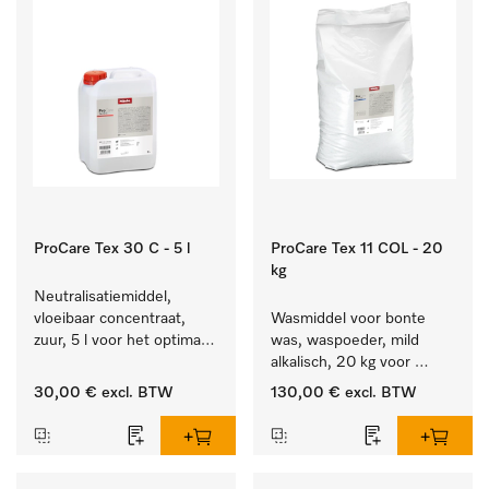
ProCare Tex 30 C - 5 l
ProCare Tex 11 COL - 20
kg
Neutralisatiemiddel, 
vloeibaar concentraat, 
Wasmiddel voor bonte 
zuur, 5 l voor het optimaal 
was, waspoeder, mild 
beschermen van het 
alkalisch, 20 kg voor 
textiel door betrouwbare 
behoud van kleur en 
30,00 €
excl. BTW
130,00 €
excl. BTW
neutralisatie.
reiniging van de bonte 
was.