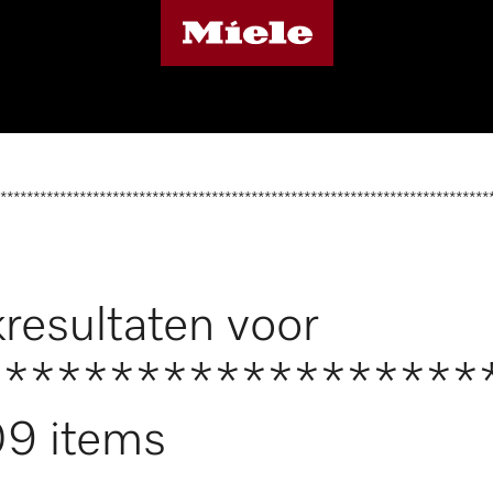
**************************************************************************
resultaten voor
*******************
9 items