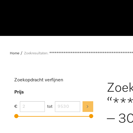
Home
Zoekresultaten:
***********************************************
Zoekopdracht verfijnen
Zoek
Prijs
“**
€
tot
– 30