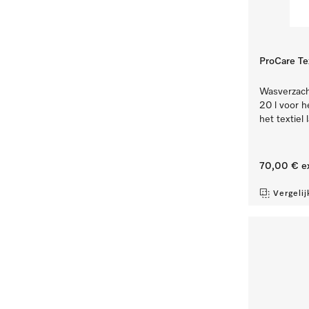
ProCare Te
Wasverzacht
20 l voor h
het textiel l
70,00 €
e
Vergelij