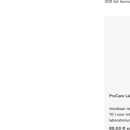
309 list items
ProCare Lab
vloeibaar re
10 l voor i
laboratoriu
88,00 €
e