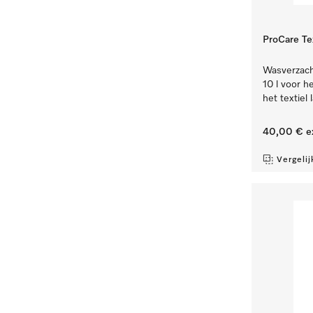
ProCare Tex
Wasverzacht
10 l voor h
het textiel l
40,00 €
e
Vergelij