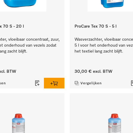
x 70 S - 20 l
ProCare Tex 70 S - 5 l
er, vloeibaar concentraat, zuur,
Wasverzachter, vloeibaar concen
et onderhoud van vezels zodat
5 l voor het onderhoud van vez
ang zacht blijft.
het textiel lang zacht blijft.
xcl. BTW
30,00 €
excl. BTW
ken
Vergelijken