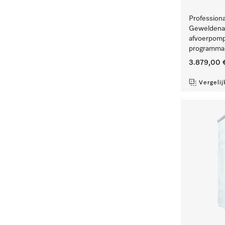
Profession
Geweldenaa
afvoerpomp
programma'
3.879,00 
Vergelij