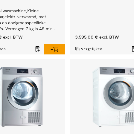
al wasmachine,Kleine
r,elektr. verwarmd, met
 en doelgroepspecifieke
s. Vermogen 7 kg in 49 min .
€
excl. BTW
3.595,00 €
excl. BTW
ken
Vergelijken