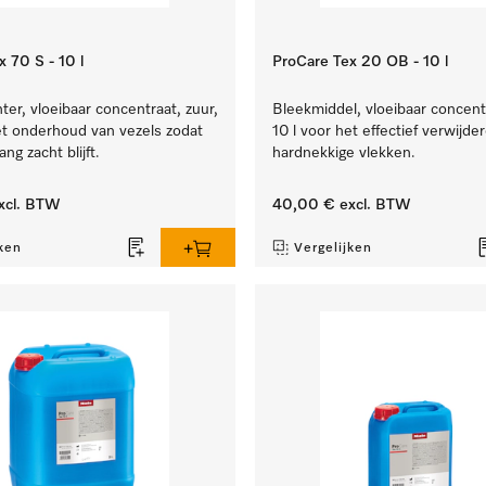
 70 S - 10 l
ProCare Tex 20 OB - 10 l
er, vloeibaar concentraat, zuur,
Bleekmiddel, vloeibaar concentr
et onderhoud van vezels zodat
10 l voor het effectief verwijde
ang zacht blijft.
hardnekkige vlekken.
xcl. BTW
40,00 €
excl. BTW
ken
Vergelijken