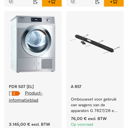
PDR 507 [EL]
A 857
Product-
Ombouwset voor gebruik 
informatieblad
van wagens van de 
apparaten G 7827/28 en 
PG 8527/28 in de 
76,00 €
excl. BTW
PG 86xx.
3.145,00 €
excl. BTW
Op voorraad