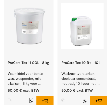
ProCare Tex 11 COL - 8 kg
ProCare Tex 10 B+ - 10 l
Wasmiddel voor bonte 
Waskrachtversterker, 
was, waspoeder, mild 
vloeibaar concentraat, 
alkalisch, 8 kg voor 
neutraal, 10 l voor het 
behoud van kleur en 
effectief verwijderen van 
60,00 €
excl. BTW
50,00 €
excl. BTW
reiniging van de bonte 
vetvlekken.
was.