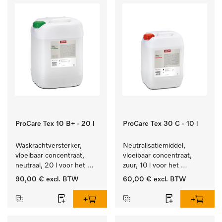
ProCare Tex 10 B+ - 20 l
ProCare Tex 30 C - 10 l
Waskrachtversterker, 
Neutralisatiemiddel, 
vloeibaar concentraat, 
vloeibaar concentraat, 
neutraal, 20 l voor het 
zuur, 10 l voor het 
effectief verwijderen van 
optimaal beschermen van 
90,00 €
excl. BTW
60,00 €
excl. BTW
vetvlekken.
het textiel door 
betrouwbare neutralisatie.