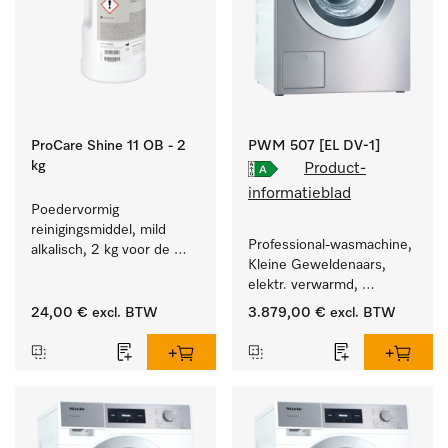
ProCare Shine 11 OB - 2
PWM 507 [EL DV-1]
kg
Product-
informatieblad
Poedervormig 
reinigingsmiddel, mild 
Professional-wasmachine, 
alkalisch, 2 kg voor de 
Kleine Geweldenaars, 
reiniging van sterk 
elektr. verwarmd, 
vervuild serviesgoed, 
afvoerklep en 
bestek en glazen.
24,00 €
excl. BTW
3.879,00 €
excl. BTW
doelgroepspecifieke 
programma's. 
Vermogen 7 kg  in 49 min 
.