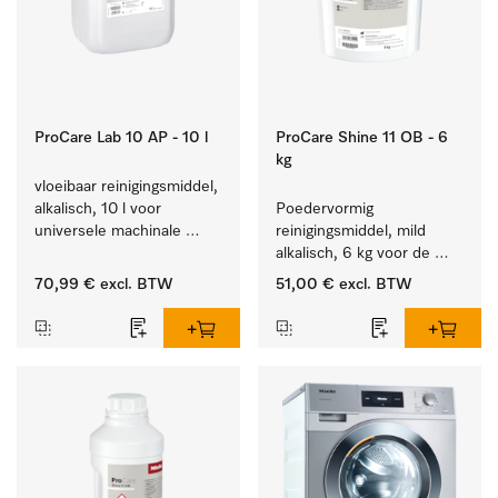
ProCare Lab 10 AP - 10 l
ProCare Shine 11 OB - 6
kg
vloeibaar reinigingsmiddel, 
alkalisch, 10 l voor 
Poedervormig 
universele machinale 
reinigingsmiddel, mild 
reiniging van 
alkalisch, 6 kg voor de 
laboratoriumglaswerk en -
reiniging van sterk 
70,99 €
excl. BTW
51,00 €
excl. BTW
gerei.
vervuild serviesgoed, 
bestek en glazen.