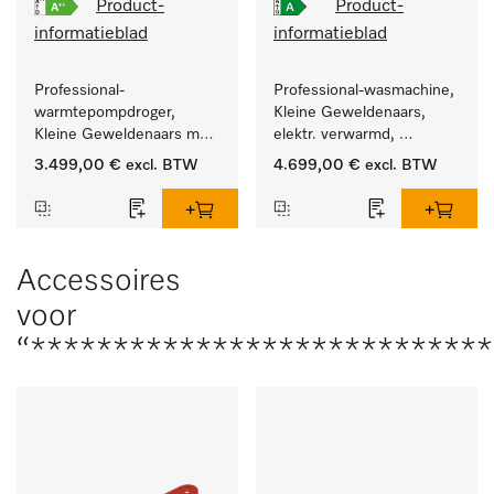
Product-
Product-
informatieblad
informatieblad
Professional-
Professional-wasmachine, 
warmtepompdroger, 
Kleine Geweldenaars, 
Kleine Geweldenaars met 
elektr. verwarmd, 
zeer laag energieverbruik 
afvoerklep en 
3.499,00 €
excl. BTW
4.699,00 €
excl. BTW
en korte programmaduur
doelgroepspecifieke 
programma's. 
Vermogen 8 kg  in 49 min 
.
Accessoires
voor
“***************************