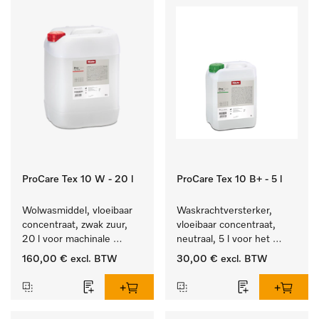
ProCare Tex 10 W - 20 l
ProCare Tex 10 B+ - 5 l
Wolwasmiddel, vloeibaar 
Waskrachtversterker, 
concentraat, zwak zuur, 
vloeibaar concentraat, 
20 l voor machinale 
neutraal, 5 l voor het 
reiniging van wol.
effectief verwijderen van 
160,00 €
excl. BTW
30,00 €
excl. BTW
vetvlekken.