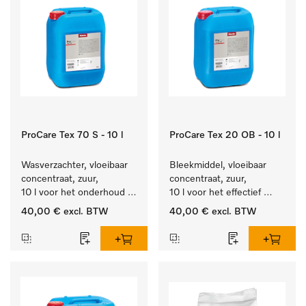
ProCare Tex 70 S - 10 l
ProCare Tex 20 OB - 10 l
Wasverzachter, vloeibaar 
Bleekmiddel, vloeibaar 
concentraat, zuur, 
concentraat, zuur, 
10 l voor het onderhoud 
10 l voor het effectief 
van vezels zodat het 
verwijderen van 
40,00 €
excl. BTW
40,00 €
excl. BTW
textiel lang zacht blijft.
hardnekkige vlekken.