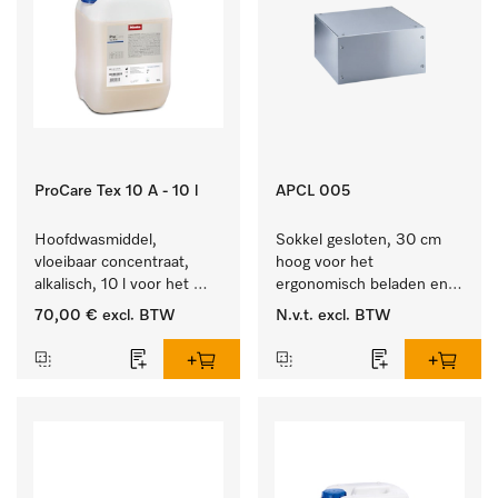
ProCare Tex 10 A - 10 l
APCL 005
Hoofdwasmiddel, 
Sokkel gesloten, 30 cm 
vloeibaar concentraat, 
hoog voor het 
alkalisch, 10 l voor het 
ergonomisch beladen en 
reinigen van wit wasgoed 
legen van de wasmachine 
70,00 €
excl. BTW
N.v.t.
excl. BTW
en kleurechte bonte was.
en droger.