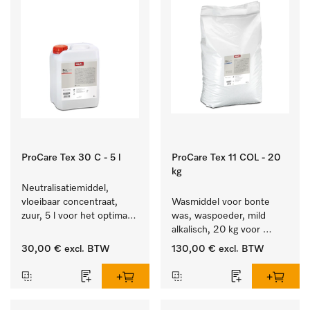
ProCare Tex 30 C - 5 l
ProCare Tex 11 COL - 20
kg
Neutralisatiemiddel, 
vloeibaar concentraat, 
Wasmiddel voor bonte 
zuur, 5 l voor het optimaal 
was, waspoeder, mild 
beschermen van het 
alkalisch, 20 kg voor 
textiel door betrouwbare 
behoud van kleur en 
30,00 €
excl. BTW
130,00 €
excl. BTW
neutralisatie.
reiniging van de bonte 
was.