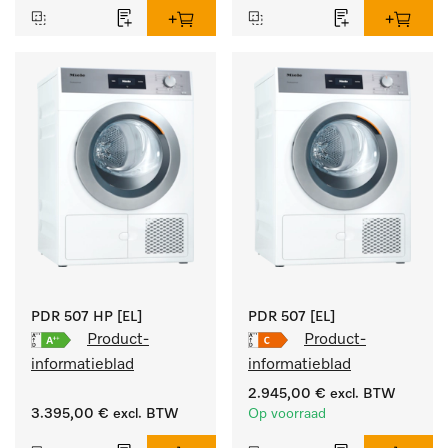
doelgroepspecifieke 
programma's. 
Vermogen 7 kg  in 49 min 
.
PDR 507 HP [EL]
PDR 507 [EL]
Product-
Product-
informatieblad
informatieblad
2.945,00 €
excl. BTW
3.395,00 €
excl. BTW
Op voorraad