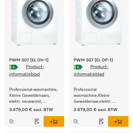
PWM 507 [EL DV-1]
PWM 507 [EL DP-1]
Product-
Product-
informatieblad
informatieblad
Professional-wasmachine, 
Professional 
Kleine Geweldenaars, 
wasmachine,Kleine 
elektr. verwarmd, 
Geweldenaar,elektr. 
afvoerklep en 
verwarmd, met 
3.679,00 €
excl. BTW
3.679,00 €
excl. BTW
doelgroepspecifieke 
afvoerpomp en 
programma's. 
doelgroepspecifieke 
Vermogen 7 kg  in 49 min 
programma's. 
.
Vermogen 7 kg  in 49 min 