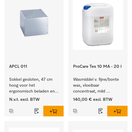
APCL 011
ProCare Tex 10 MA - 20 l
Sokkel gesloten, 47 cm 
Wasmiddel v. fijne/bonte 
hoog voor het 
was, vloeibaar 
ergonomisch beladen en 
concentraat, mild 
legen van de wasmachine 
alkalisch, 20 l voor het 
N.v.t.
excl. BTW
140,00 €
excl. BTW
en droger.
reinigen van bonte was 
en gevoelig textiel.