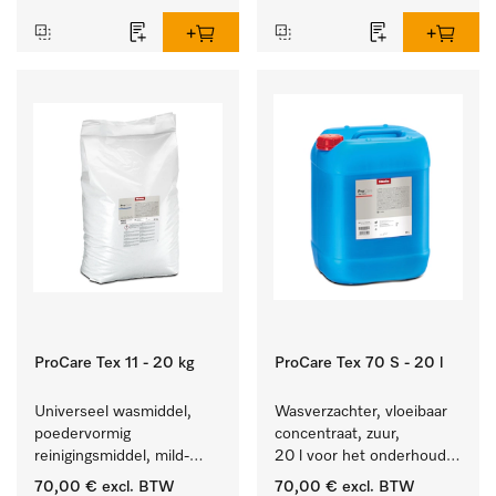
textiel lang zacht blijft.
hardnekkige vlekken.
ProCare Tex 11 - 20 kg
ProCare Tex 70 S - 20 l
Universeel wasmiddel, 
Wasverzachter, vloeibaar 
poedervormig 
concentraat, zuur, 
reinigingsmiddel, mild-
20 l voor het onderhoud 
alkalisch, 20 kg voor het 
van vezels zodat het 
70,00 €
excl. BTW
70,00 €
excl. BTW