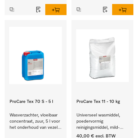
reinigen van wit wasgoed 
textiel lang zacht blijft.
en kleurechte bonte was.
ProCare Tex 70 S - 5 l
ProCare Tex 11 - 10 kg
Wasverzachter, vloeibaar 
Universeel wasmiddel, 
concentraat, zuur, 5 l voor 
poedervormig 
het onderhoud van vezels 
reinigingsmiddel, mild-
zodat het textiel lang 
alkalisch, 10 kg voor het 
40,00 €
excl. BTW