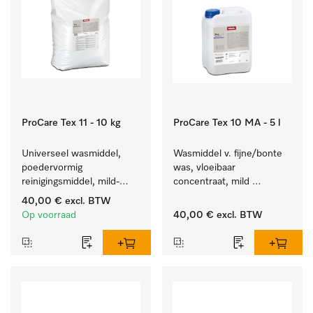
ProCare Tex 11 - 10 kg
ProCare Tex 10 MA - 5 l
Universeel wasmiddel, 
Wasmiddel v. fijne/bonte 
poedervormig 
was, vloeibaar 
reinigingsmiddel, mild-
concentraat, mild 
alkalisch, 10 kg voor het 
alkalisch, 5 l voor het 
40,00 €
excl. BTW
reinigen van wit wasgoed 
reinigen van bonte was 
Op voorraad
40,00 €
excl. BTW
en kleurechte bonte was.
en gevoelig textiel.