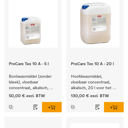
ProCare Tex 10 A - 5 l
ProCare Tex 10 A - 20 l
Bontwasmiddel (zonder 
Hoofdwasmiddel, 
bleek), vloeibaar 
vloeibaar concentraat, 
concentraat, alkalisch, 
alkalisch, 20 l voor het 
5 l voor het reinigen van 
reinigen van wit wasgoed 
50,00 €
excl. BTW
130,00 €
excl. BTW
wit wasgoed en 
en kleurechte bonte was.
kleurechte bonte was.