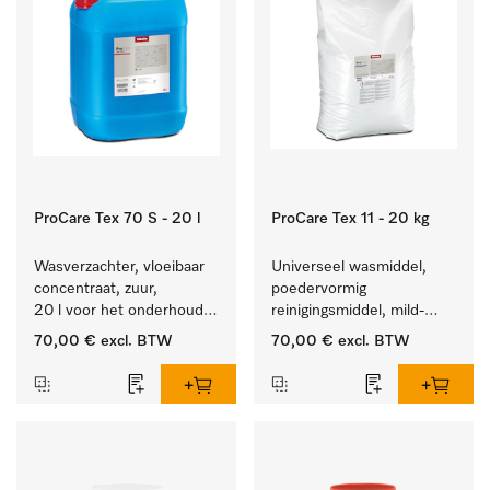
ProCare Tex 70 S - 20 l
ProCare Tex 11 - 20 kg
Wasverzachter, vloeibaar 
Universeel wasmiddel, 
concentraat, zuur, 
poedervormig 
20 l voor het onderhoud 
reinigingsmiddel, mild-
van vezels zodat het 
alkalisch, 20 kg voor het 
70,00 €
excl. BTW
70,00 €
excl. BTW
textiel lang zacht blijft.
reinigen van wit wasgoed 
en kleurechte bonte was.