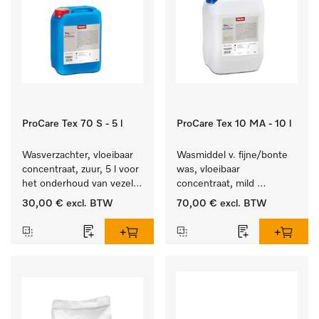
ProCare Tex 70 S - 5 l
ProCare Tex 10 MA - 10 l
Wasverzachter, vloeibaar 
Wasmiddel v. fijne/bonte 
concentraat, zuur, 5 l voor 
was, vloeibaar 
het onderhoud van vezels 
concentraat, mild 
zodat het textiel lang 
alkalisch, 10 l voor het 
30,00 €
excl. BTW
70,00 €
excl. BTW
zacht blijft.
reinigen van bonte was 
en gevoelig textiel.