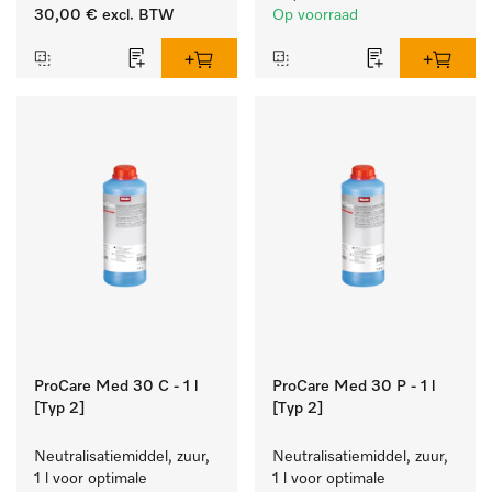
zacht blijft.
reinigen van wit wasgoed 
30,00 €
excl. BTW
Op voorraad
en kleurechte bonte was.
ProCare Med 30 C - 1 l
ProCare Med 30 P - 1 l
[Typ 2]
[Typ 2]
Neutralisatiemiddel, zuur, 
Neutralisatiemiddel, zuur, 
1 l voor optimale 
1 l voor optimale 