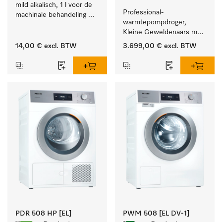
mild alkalisch, 1 l voor de 
Professional-
machinale behandeling 
warmtepompdroger, 
van instrumenten en 
Kleine Geweldenaars met 
voorwerpen.
zeer laag energieverbruik 
14,00 €
excl. BTW
3.699,00 €
excl. BTW
en korte programmaduur
PDR 508 HP [EL]
PWM 508 [EL DV-1]