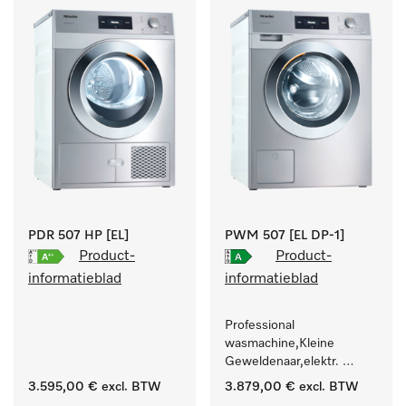
.
PDR 507 HP [EL]
PWM 507 [EL DP-1]
Product-
Product-
informatieblad
informatieblad
Professional 
wasmachine,Kleine 
Geweldenaar,elektr. 
verwarmd, met 
3.595,00 €
excl. BTW
3.879,00 €
excl. BTW
afvoerpomp en 