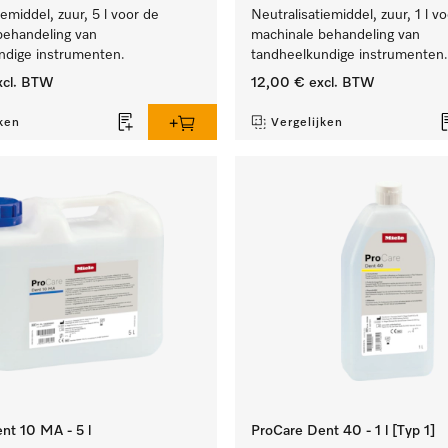
iemiddel, zuur, 5 l voor de
Neutralisatiemiddel, zuur, 1 l v
behandeling van
machinale behandeling van
ndige instrumenten.
tandheelkundige instrumenten.
cl. BTW
12,00 €
excl. BTW
ken
Vergelijken
nt 10 MA - 5 l
ProCare Dent 40 - 1 l [Typ 1]