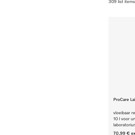
309 list items
ProCare Lab
vloeibaar re
10 l voor u
laboratoriu
70,99 €
ex