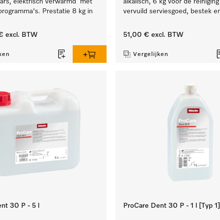
rs, elektrisch verwarmd met
alkalisch, 6 kg voor de reinigin
programma's. Prestatie 8 kg in
vervuild serviesgoed, bestek en
€
excl. BTW
51,00 €
excl. BTW
ken
Vergelijken
nt 30 P - 5 l
ProCare Dent 30 P - 1 l [Typ 1]