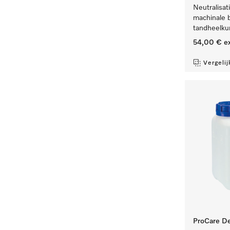
Neutralisat
machinale 
tandheelku
54,00 €
ex
Vergelij
ProCare De