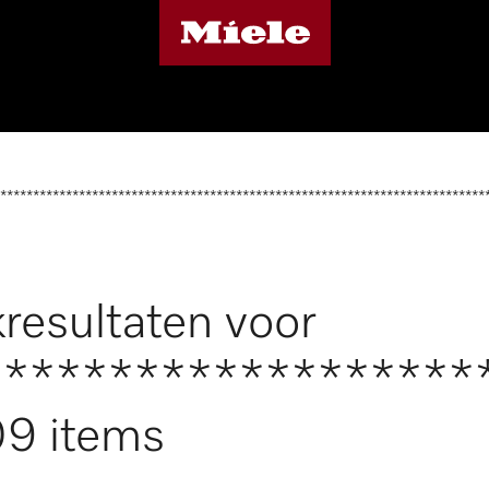
**************************************************************************
resultaten voor
*******************
9 items