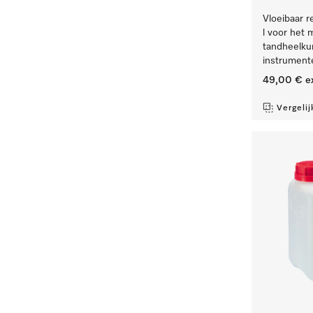
Vloeibaar re
l voor het 
tandheelku
instrument
49,00 €
e
Vergelij