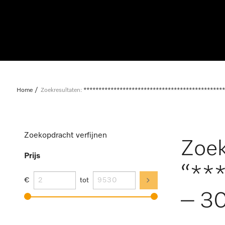
Home
Zoekresultaten:
***********************************************
Zoekopdracht verfijnen
Zoek
Prijs
“**
€
tot
– 30