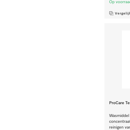
Op voorraa
Vergelij
ProCare Te
Wasmiddel v
concentraat
reinigen va