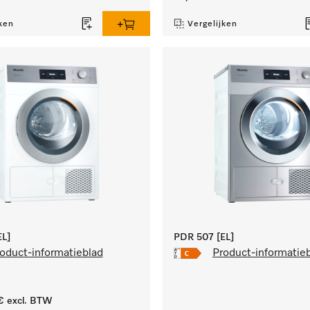
ken
Vergelijken
L]
PDR 507 [EL]
oduct-informatieblad
Product-informatie
€
excl. BTW