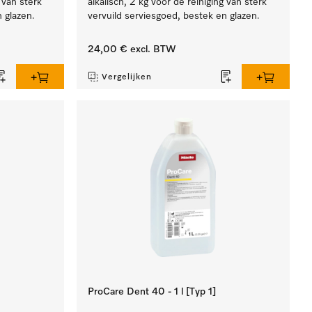
g van sterk
alkalisch, 2 kg voor de reiniging van sterk
 glazen.
vervuild serviesgoed, bestek en glazen.
24,00 €
excl. BTW
Vergelijken
ProCare Dent 40 - 1 l [Typ 1]