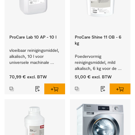
ProCare Lab 10 AP - 10 l
ProCare Shine 11 OB - 6
kg
vloeibaar reinigingsmiddel, 
alkalisch, 10 l voor 
Poedervormig 
universele machinale 
reinigingsmiddel, mild 
reiniging van 
alkalisch, 6 kg voor de 
laboratoriumglaswerk en -
reiniging van sterk 
70,99 €
excl. BTW
51,00 €
excl. BTW
gerei.
vervuild serviesgoed, 
bestek en glazen.