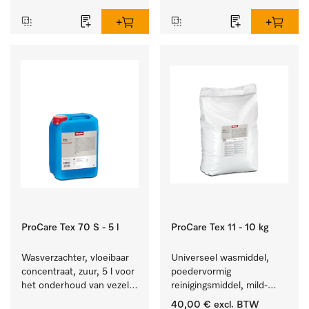
reinigen van wit wasgoed 
textiel lang zacht blijft.
en kleurechte bonte was.
ProCare Tex 70 S - 5 l
ProCare Tex 11 - 10 kg
Wasverzachter, vloeibaar 
Universeel wasmiddel, 
concentraat, zuur, 5 l voor 
poedervormig 
het onderhoud van vezels 
reinigingsmiddel, mild-
zodat het textiel lang 
alkalisch, 10 kg voor het 
40,00 €
excl. BTW