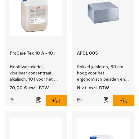
ProCare Tex 10 A - 10 l
APCL 005
Hoofdwasmiddel, 
Sokkel gesloten, 30 cm 
vloeibaar concentraat, 
hoog voor het 
alkalisch, 10 l voor het 
ergonomisch beladen en 
reinigen van wit wasgoed 
legen van de wasmachine 
70,00 €
excl. BTW
N.v.t.
excl. BTW
en kleurechte bonte was.
en droger.