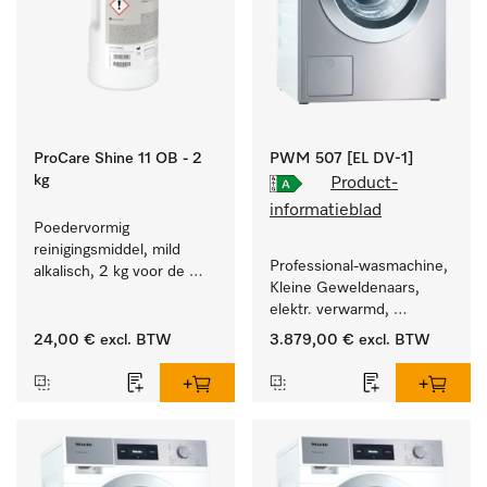
ProCare Shine 11 OB - 2
PWM 507 [EL DV-1]
kg
Product-
informatieblad
Poedervormig 
reinigingsmiddel, mild 
Professional-wasmachine, 
alkalisch, 2 kg voor de 
Kleine Geweldenaars, 
reiniging van sterk 
elektr. verwarmd, 
vervuild serviesgoed, 
afvoerklep en 
bestek en glazen.
24,00 €
excl. BTW
3.879,00 €
excl. BTW
doelgroepspecifieke 
programma's. 
Vermogen 7 kg  in 49 min 
.