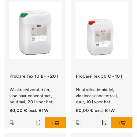
ProCare Tex 10 B+ - 20 l
ProCare Tex 30 C - 10 l
Waskrachtversterker, 
Neutralisatiemiddel, 
vloeibaar concentraat, 
vloeibaar concentraat, 
neutraal, 20 l voor het 
zuur, 10 l voor het 
effectief verwijderen van 
optimaal beschermen van 
90,00 €
excl. BTW
60,00 €
excl. BTW
vetvlekken.
het textiel door 
betrouwbare neutralisatie.