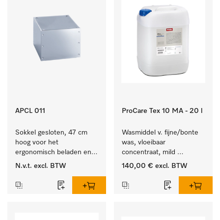
APCL 011
ProCare Tex 10 MA - 20 l
Sokkel gesloten, 47 cm 
Wasmiddel v. fijne/bonte 
hoog voor het 
was, vloeibaar 
ergonomisch beladen en 
concentraat, mild 
legen van de wasmachine 
alkalisch, 20 l voor het 
N.v.t.
excl. BTW
140,00 €
excl. BTW
en droger.
reinigen van bonte was 
en gevoelig textiel.