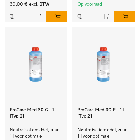
zacht blijft.
reinigen van wit wasgoed 
30,00 €
excl. BTW
Op voorraad
en kleurechte bonte was.
ProCare Med 30 C - 1 l
ProCare Med 30 P - 1 l
[Typ 2]
[Typ 2]
Neutralisatiemiddel, zuur, 
Neutralisatiemiddel, zuur, 
1 l voor optimale 
1 l voor optimale 