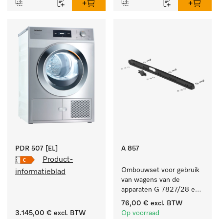
PDR 507 [EL]
A 857
Product-
Ombouwset voor gebruik 
informatieblad
van wagens van de 
apparaten G 7827/28 en 
PG 8527/28 in de 
76,00 €
excl. BTW
PG 86xx.
3.145,00 €
excl. BTW
Op voorraad