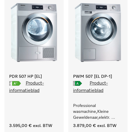
.
PDR 507 HP [EL]
PWM 507 [EL DP-1]
Product-
Product-
informatieblad
informatieblad
Professional 
wasmachine,Kleine 
Geweldenaar,elektr. 
verwarmd, met 
3.595,00 €
excl. BTW
3.879,00 €
excl. BTW
afvoerpomp en 