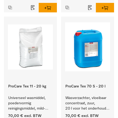
textiel lang zacht blijft.
hardnekkige vlekken.
ProCare Tex 11 - 20 kg
ProCare Tex 70 S - 20 l
Universeel wasmiddel, 
Wasverzachter, vloeibaar 
poedervormig 
concentraat, zuur, 
reinigingsmiddel, mild-
20 l voor het onderhoud 
alkalisch, 20 kg voor het 
van vezels zodat het 
70,00 €
excl. BTW
70,00 €
excl. BTW