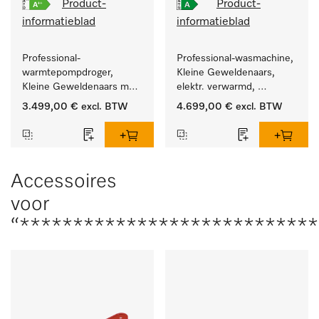
Product-
Product-
informatieblad
informatieblad
Professional-
Professional-wasmachine, 
warmtepompdroger, 
Kleine Geweldenaars, 
Kleine Geweldenaars met 
elektr. verwarmd, 
zeer laag energieverbruik 
afvoerklep en 
3.499,00 €
excl. BTW
4.699,00 €
excl. BTW
en korte programmaduur
doelgroepspecifieke 
programma's. 
Vermogen 8 kg  in 49 min 
.
Accessoires
voor
“***************************