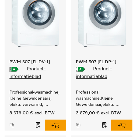
PWM 507 [EL DV-1]
PWM 507 [EL DP-1]
Product-
Product-
informatieblad
informatieblad
Professional-wasmachine, 
Professional 
Kleine Geweldenaars, 
wasmachine,Kleine 
elektr. verwarmd, 
Geweldenaar,elektr. 
afvoerklep en 
verwarmd, met 
3.679,00 €
excl. BTW
3.679,00 €
excl. BTW
doelgroepspecifieke 
afvoerpomp en 
programma's. 
doelgroepspecifieke 
Vermogen 7 kg  in 49 min 
programma's. 
.
Vermogen 7 kg  in 49 min 