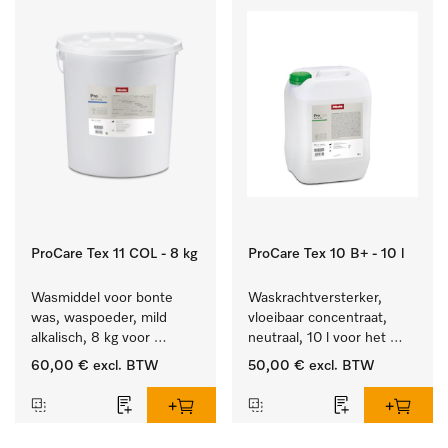
ProCare Tex 11 COL - 8 kg
ProCare Tex 10 B+ - 10 l
Wasmiddel voor bonte 
Waskrachtversterker, 
was, waspoeder, mild 
vloeibaar concentraat, 
alkalisch, 8 kg voor 
neutraal, 10 l voor het 
behoud van kleur en 
effectief verwijderen van 
60,00 €
excl. BTW
50,00 €
excl. BTW
reiniging van de bonte 
vetvlekken.
was.