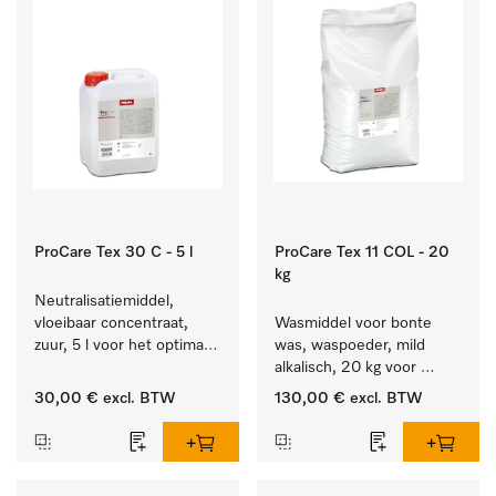
ProCare Tex 30 C - 5 l
ProCare Tex 11 COL - 20
kg
Neutralisatiemiddel, 
vloeibaar concentraat, 
Wasmiddel voor bonte 
zuur, 5 l voor het optimaal 
was, waspoeder, mild 
beschermen van het 
alkalisch, 20 kg voor 
textiel door betrouwbare 
behoud van kleur en 
30,00 €
excl. BTW
130,00 €
excl. BTW
neutralisatie.
reiniging van de bonte 
was.