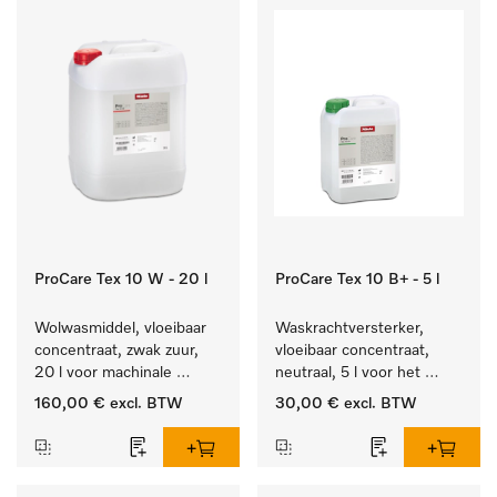
ProCare Tex 10 W - 20 l
ProCare Tex 10 B+ - 5 l
Wolwasmiddel, vloeibaar 
Waskrachtversterker, 
concentraat, zwak zuur, 
vloeibaar concentraat, 
20 l voor machinale 
neutraal, 5 l voor het 
reiniging van wol.
effectief verwijderen van 
160,00 €
excl. BTW
30,00 €
excl. BTW
vetvlekken.