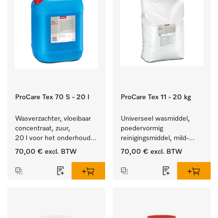
ProCare Tex 70 S - 20 l
ProCare Tex 11 - 20 kg
Wasverzachter, vloeibaar 
Universeel wasmiddel, 
concentraat, zuur, 
poedervormig 
20 l voor het onderhoud 
reinigingsmiddel, mild-
van vezels zodat het 
alkalisch, 20 kg voor het 
70,00 €
excl. BTW
70,00 €
excl. BTW
textiel lang zacht blijft.
reinigen van wit wasgoed 
en kleurechte bonte was.