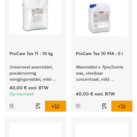
ProCare Tex 11 - 10 kg
ProCare Tex 10 MA - 5 l
Universeel wasmiddel, 
Wasmiddel v. fijne/bonte 
poedervormig 
was, vloeibaar 
reinigingsmiddel, mild-
concentraat, mild 
alkalisch, 10 kg voor het 
alkalisch, 5 l voor het 
40,00 €
excl. BTW
reinigen van wit wasgoed 
reinigen van bonte was 
Op voorraad
40,00 €
excl. BTW
en kleurechte bonte was.
en gevoelig textiel.