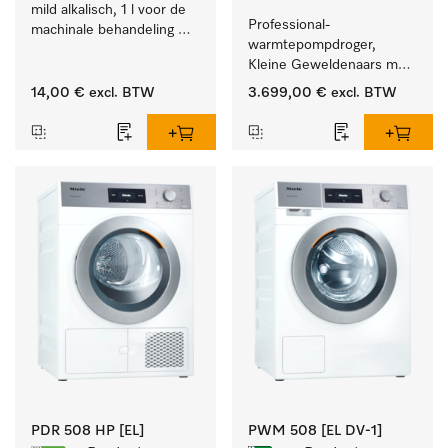
mild alkalisch, 1 l voor de 
Professional-
machinale behandeling 
warmtepompdroger, 
van instrumenten en 
Kleine Geweldenaars met 
voorwerpen.
zeer laag energieverbruik 
14,00 €
excl. BTW
3.699,00 €
excl. BTW
en korte programmaduur
PDR 508 HP [EL]
PWM 508 [EL DV-1]