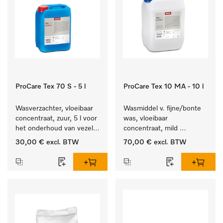
ProCare Tex 70 S - 5 l
ProCare Tex 10 MA - 10 l
Wasverzachter, vloeibaar 
Wasmiddel v. fijne/bonte 
concentraat, zuur, 5 l voor 
was, vloeibaar 
het onderhoud van vezels 
concentraat, mild 
zodat het textiel lang 
alkalisch, 10 l voor het 
30,00 €
excl. BTW
70,00 €
excl. BTW
zacht blijft.
reinigen van bonte was 
en gevoelig textiel.