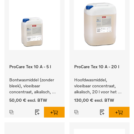
ProCare Tex 10 A - 5 l
ProCare Tex 10 A - 20 l
Bontwasmiddel (zonder 
Hoofdwasmiddel, 
bleek), vloeibaar 
vloeibaar concentraat, 
concentraat, alkalisch, 
alkalisch, 20 l voor het 
5 l voor het reinigen van 
reinigen van wit wasgoed 
50,00 €
excl. BTW
130,00 €
excl. BTW
wit wasgoed en 
en kleurechte bonte was.
kleurechte bonte was.