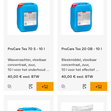
ProCare Tex 70 S - 10 l
ProCare Tex 20 OB - 10 l
Wasverzachter, vloeibaar 
Bleekmiddel, vloeibaar 
concentraat, zuur, 
concentraat, zuur, 
10 l voor het onderhoud 
10 l voor het effectief 
van vezels zodat het 
verwijderen van 
40,00 €
excl. BTW
40,00 €
excl. BTW
textiel lang zacht blijft.
hardnekkige vlekken.