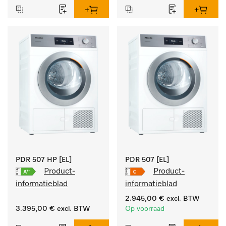
doelgroepspecifieke 
programma's. 
Vermogen 7 kg  in 49 min 
.
PDR 507 HP [EL]
PDR 507 [EL]
Product-
Product-
informatieblad
informatieblad
2.945,00 €
excl. BTW
3.395,00 €
excl. BTW
Op voorraad